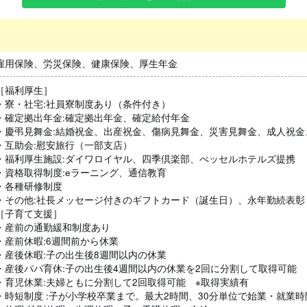
雇用保険、労災保険、健康保険、厚生年金
［福利厚生］
・寮・社宅:社員寮制度あり（条件付き）
・確定拠出年金:確定拠出年金、確定給付年金
・慶弔見舞金:結婚祝金、出産祝金、傷病見舞金、災害見舞金、成人祝金
・互助会:慰安旅行（一部支店）
・福利厚生施設:ダイワロイヤル、四季倶楽部、べッセルホテルズ提携
・資格取得制度:eラーニング、通信教育
・各種研修制度
・その他:社長メッセージ付きのギフトカード（誕生日）、永年勤続表彰
［子育て支援］
・産前の通勤緩和制度あり
・産前休暇:6週間前から休業
・産後休暇:子の出生後8週間以内の休業
・産後パパ育休:子の出生後4週間以内の休業を2回に分割して取得可能
・育児休業:夫婦ともに分割して2回取得可能 ※取得実績有
・時短制度 :子が小学校卒業まで。最大2時間、30分単位で始業・就業