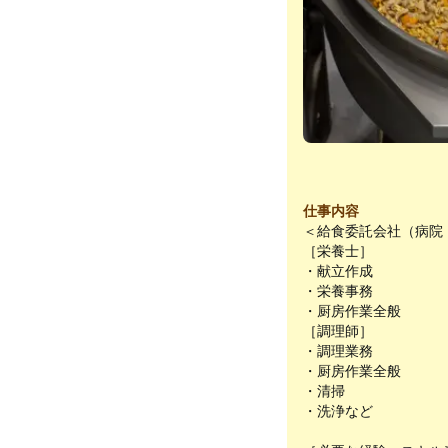
仕事内容
＜給食委託会社（病院
［栄養士］
・献立作成
・栄養事務
・厨房作業全般
［調理師］
・調理業務
・厨房作業全般
・清掃
・洗浄など