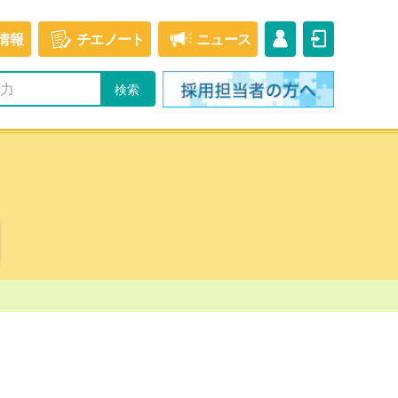
情報
チエ
ノート
ニュース
】