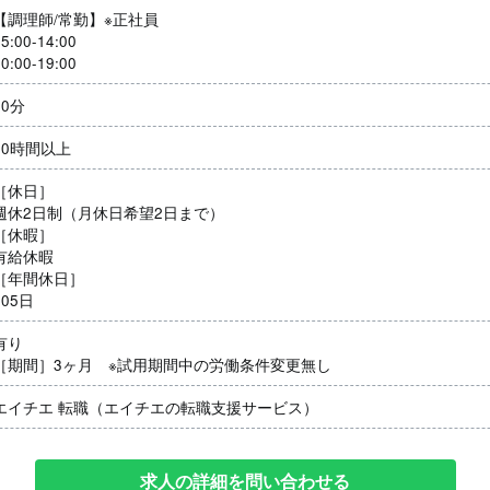
【調理師/常勤】※正社員
5:00-14:00
0:00-19:00
60分
20時間以上
［休日］
週休2日制（月休日希望2日まで）
［休暇］
有給休暇
［年間休日］
105日
有り
［期間］3ヶ月 ※試用期間中の労働条件変更無し
エイチエ 転職（エイチエの転職支援サービス）
求人の詳細を問い合わせる