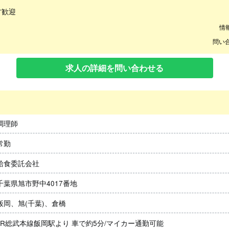
］
方歓迎
情
問い合
求人の詳細を問い合わせる
調理師
常勤
給食委託会社
千葉県旭市野中4017番地
飯岡、旭(千葉)、倉橋
JR総武本線飯岡駅より 車で約5分/マイカー通勤可能