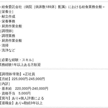
＜給食委託会社（病院［病床数189床］配属）における給食業務全般＞
［栄養士］
・献立作成
・栄養事務
・厨房作業全般
［調理師］
・調理業務
・厨房作業全般
・清掃
・洗浄など
［必要な経験・スキル］
業務経験1年以上ある方歓迎
【調理師/常勤】※正社員
【月給】225,000円-245,000円
［内訳］
・基本給 220,000円-240,000円
・資格手当 5,000円
【賞与】あり※個人評価による
【退職金】あり※勤続3年以上