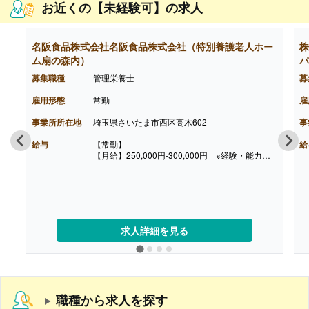
お近くの【未経験可】の求人
名阪食品株式会社名阪食品株式会社（特別養護老人ホー
株
ム扇の森内）
パ
募集職種
管理栄養士
募
雇用形態
常勤
雇
事業所所在地
埼玉県さいたま市西区高木602
事
給与
【常勤】
給
【月給】250,000円-300,000円 ※経験・能力に
よる
【賞与】あり ※勤続1年以上
【通勤手当】あり（上限26,000円/月）
【退職金】あり ※勤続3年以上
求人詳細を見る
職種から求人を探す