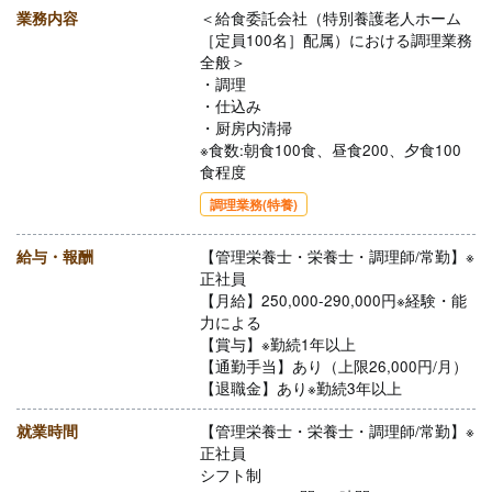
業務内容
＜給食委託会社（特別養護老人ホーム
［定員100名］配属）における調理業務
全般＞
・調理
・仕込み
・厨房内清掃
※食数:朝食100食、昼食200、夕食100
食程度
調理業務(特養)
給与・報酬
【管理栄養士・栄養士・調理師/常勤】※
正社員
【月給】250,000-290,000円※経験・能
力による
【賞与】※勤続1年以上
【通勤手当】あり（上限26,000円/月）
【退職金】あり※勤続3年以上
就業時間
【管理栄養士・栄養士・調理師/常勤】※
正社員
シフト制