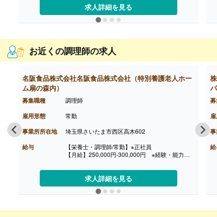
調理師 188,000円-241,000円
求人詳細を見る
※経験により決定
［内訳］
・基本給 170,000円-200,000円
・資格手当 管理栄養士23,000円、栄養士10,00
0円、調理師6,000円
お近くの調理師の求人
・住宅手当 7,000円-20,000円
・調整手当 5,000円-15,000円
［その他手当］
・残業手当
名阪食品株式会社名阪食品株式会社（特別養護老人ホー
株
・早番手当
ム扇の森内）
パ
・家族手当
・引越し手当
募集職種
調理師
募
・正月手当
・職務手当（責任者など役職に応じ付与）
雇用形態
常勤
雇
【賞与】年2回（計3.10ヶ月分）※前年度実績、業
績・評価により変動あり
事業所所在地
埼玉県さいたま市西区高木602
事
【通勤手当】あり（上限なし/月）
【昇給】あり（1月あたり3,000円-10,000円）※前
給与
【栄養士・調理師/常勤】※正社員
給
年度実績
【月給】250,000円-300,000円 ※経験・能力に
【退職金】あり※勤続3年以上
よる
【賞与】あり ※勤続1年以上
【通勤手当】あり（上限26,000円/月）
求人詳細を見る
【退職金】あり ※勤続3年以上