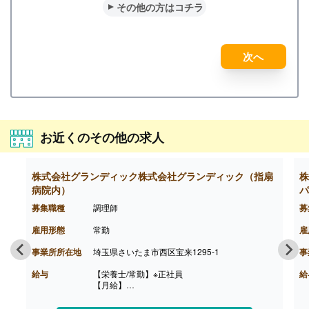
その他の方はコチラ
次へ
お近くのその他の求人
株式会社グランディック株式会社グランディック（指扇
株
病院内）
パ
募集職種
調理師
募
雇用形態
常勤
雇
事業所所在地
埼玉県さいたま市西区宝来1295-1
事
給与
【栄養士/常勤】※正社員
給
【月給】
管理栄養士 205,000円-258,000円
栄養士 192,000円-245,000円