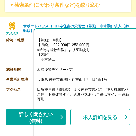
▼検索条件(こだわり条件など)を絞り込む
サポートハウスココロネ住吉の栄養士（常勤、非常勤）求人【御
影駅】
給与・報酬
【常勤;非常勤】
【月給】 222,000円-252,000円
※給与は経験年数により変動あり
［内訳］
・基本給
・処遇改善手当 2,000円
・皆勤手当 5,000円
施設形態
放課後等デイサービス
［その他手当］
・早番手当 1,000円/回
事業所所在地
兵庫県 神戸市東灘区 住吉山手7丁目1番1号
・時間外手当
・オリジナルライセンス制度手当
アクセス
阪急神戸線「御影駅」より神戸市営バス「神大附属前バ
【賞与】年2回（計3.20ヶ月分）※前年度実績
ス停」下車徒歩すぐ、送迎バスあり/早番はマイカー通勤
【通勤手当】あり（全額支給）※規定あり
可能
【昇給】あり（年1回）※前年度実績支給のため2年目よ
り支給
【退職金】あり※勤続3年以上
詳しく聞きたい
求人詳細を見る
(無料)