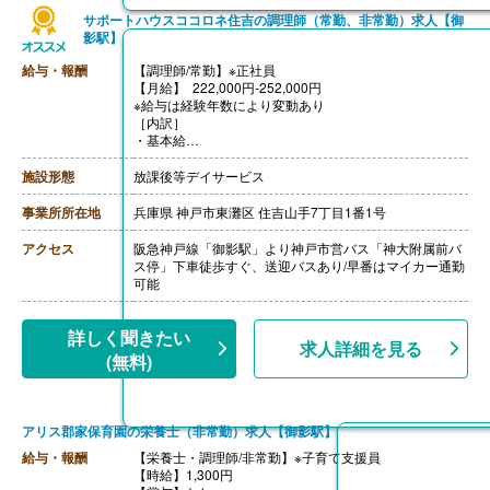
サポートハウスココロネ住吉の調理師（常勤、非常勤）求人【御
影駅】
給与・報酬
【調理師/常勤】※正社員
【月給】 222,000円-252,000円
※給与は経験年数により変動あり
［内訳］
・基本給
・処遇改善手当 2,000円
・皆勤手当 5,000円
施設形態
放課後等デイサービス
［その他手当］
・早番手当 1,000円/回
事業所所在地
兵庫県 神戸市東灘区 住吉山手7丁目1番1号
・時間外手当
・オリジナルライセンス制度手当
アクセス
阪急神戸線「御影駅」より神戸市営バス「神大附属前バ
【賞与】年2回（計3.20ヶ月分）※前年度実績
ス停」下車徒歩すぐ、送迎バスあり/早番はマイカー通勤
【通勤手当】あり（全額支給）※規定あり
可能
【昇給】あり（年1回）※前年度実績支給のため2年目よ
り支給
【退職金】あり※勤続3年以上
詳しく聞きたい
求人詳細を見る
++++++++++++++++++++
(無料)
【調理師/非常勤】
【時給】1,200円-1,500円
※勤務時間帯により時給が変わります
1,500円（06:00-08:00）
アリス郡家保育園の栄養士（非常勤）求人【御影駅】
1,400円（18:00-20:00）
1,200円（08:00-18:00）
給与・報酬
【栄養士・調理師/非常勤】※子育て支援員
※処遇改善手当50円を含む
【時給】1,300円
［その他手当］