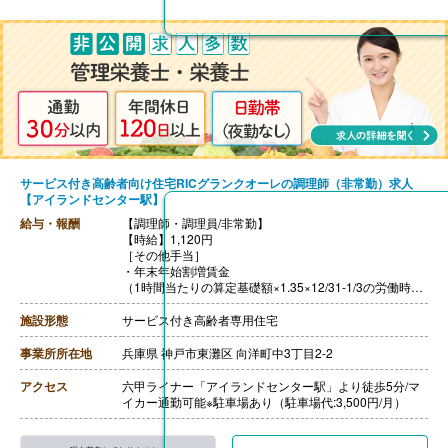
サービス付き高齢者向け住宅RICグランクオーレの調理師（非常勤）求人
【アイランドセンター駅】
給与・報酬
【調理師・調理員/非常勤】
【時給】1,120円
［その他手当］
・年末年始割増賃金
（1時間当たりの算定基礎額×1.35×12/31-1/3の労働時間
数）
【賞与】年2回（5,000円-15,000円）※前年度実績
施設形態
サービス付き高齢者専用住宅
【通勤手当】あり（上限30,000円/月）
【昇給】あり（1時間あたり10円-20円）※前年度実績
事業所所在地
兵庫県 神戸市東灘区 向洋町中3丁目2-2
【退職金】あり※共済加入
アクセス
六甲ライナー「アイランドセンター駅」より徒歩5分/マ
イカー通勤可能※駐車場あり（駐車場代:3,500円/月）