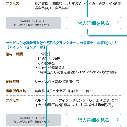
アクセス
阪急電鉄「御影駅」より徒歩7分/マイカー通勤可能※駐車
場自己負担・自己契約
現在募集しておりません。
求人詳細を見る
近しい求人をお問い合わせください。
サービス付き高齢者向け住宅RICグランクオーレの栄養士（非常勤）求人
【アイランドセンター駅】
給与・報酬
【非常勤】
【時給】1,120円
［その他手当］
・年末年始割増賃金
（1時間当たりの算定基礎額×1.35×12/31-1/3の労働時間
数）
【賞与】年2回（5,000円-15,000円）※前年度実績
施設形態
サービス付き高齢者専用住宅
【通勤手当】あり（上限30,000円/月）
【昇給】あり（1時間あたり10円-20円）※前年度実績
事業所所在地
兵庫県 神戸市東灘区 向洋町中3丁目2-2
【退職金】あり※共済加入
アクセス
六甲ライナー「アイランドセンター駅」より徒歩5分/マ
イカー通勤可能※駐車場あり（駐車場代:3,500円/月）
現在募集しておりません。
求人詳細を見る
近しい求人をお問い合わせください。