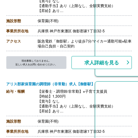
【賞与】なし
・時間外手当
【通勤手当】あり（上限なし、全額実費支給）
【通勤手当】あり（全額支給）※規定あり
【昇給】あり
【退職金】なし
施設形態
保育園(不明)
事業所所在地
兵庫県 神戸市東灘区 御影郡家1丁目32-5
アクセス
阪急電鉄「御影駅」より徒歩7分/マイカー通勤可能※駐車
場自己負担・自己契約
現在募集しておりません。
求人詳細を見る
近しい求人をお問い合わせください。
アリス郡家保育園の調理師（非常勤）求人【御影駅】
給与・報酬
【栄養士・調理師/非常勤】※子育て支援員
【時給】1,300円
【賞与】なし
【通勤手当】あり（上限なし、全額実費支給）
【昇給】あり
【退職金】なし
施設形態
保育園(不明)
事業所所在地
兵庫県 神戸市東灘区 御影郡家1丁目32-5