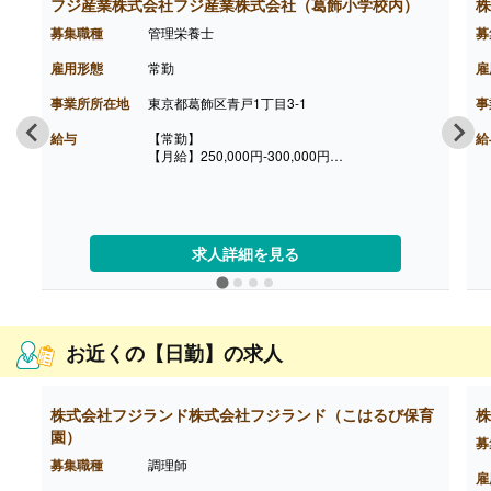
フジ産業株式会社フジ産業株式会社（葛飾小学校内）
株
募集職種
管理栄養士
募
雇用形態
常勤
雇
事業所所在地
東京都葛飾区青戸1丁目3-1
事
給与
【常勤】
給
【月給】250,000円-300,000円
※給与は経験に応じて決定します
【賞与】年2回（2ヶ月）※前年度実績
【昇給】有
【通勤手当】あり（実費支給）
【退職金】無し
求人詳細を見る
お近くの【日勤】の求人
株式会社フジランド株式会社フジランド（こはるび保育
株
園）
募
募集職種
調理師
雇