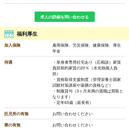
求人の詳細を問い合わせる
福利厚生
加入保険
雇用保険、労災保険、健康保険、厚生
年金
待遇
・単身者専用社宅あり（応相談）家賃
負担契約家賃の20％（水光熱個人負
担）
・資格取得支援制度（管理栄養士国家
試験対策講座や薬膳の資格など）
・制服貸与（3ヶ月未満の退職は買取と
なります）
・定年65歳（延長有）
託児所の有無
お問い合わせください
寮の有無
お問い合わせください