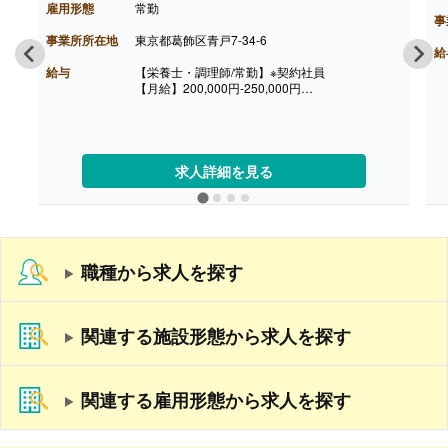
雇用形態
常勤
事
事業所所在地
東京都葛飾区青戸7-34-6
給
給与
【栄養士・調理師/常勤】※契約社員
【月給】200,000円‐250,000円
※固定手当含む、選考を通じて上下あり
［その他手当］
・管理栄養士手当 20,000円
【賞与】年2回（計2.00ヶ月分）※初年度は計1.00
ヶ月分
求人詳細を見る
【通勤手当】あり（上限なし）
【昇給】あり（1,000円‐5,000円/年程度）
【退職金】なし※正社員登用後はあり
職種から求人を探す
関連する施設形態から求人を探す
関連する雇用形態から求人を探す