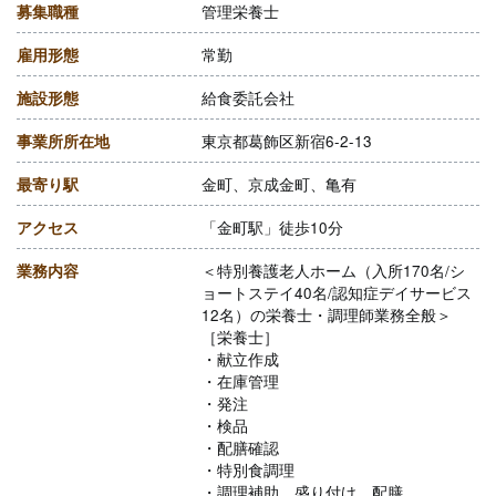
募集職種
管理栄養士
雇用形態
常勤
施設形態
給食委託会社
事業所所在地
東京都葛飾区新宿6-2-13
最寄り駅
金町、京成金町、亀有
アクセス
「金町駅」徒歩10分
業務内容
＜特別養護老人ホーム（入所170名/シ
ョートステイ40名/認知症デイサービス
12名）の栄養士・調理師業務全般＞
［栄養士］
・献立作成
・在庫管理
・発注
・検品
・配膳確認
・特別食調理
・調理補助、盛り付け、配膳