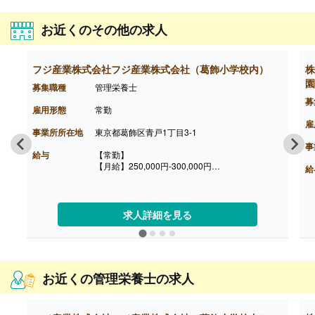
お近くのその他の求人
フジ産業株式会社フジ産業株式会社（葛飾小学校内）
株
園
募集職種
管理栄養士
募
雇用形態
常勤
雇
事業所所在地
東京都葛飾区青戸1丁目3-1
事
給与
【常勤】
【月給】250,000円-300,000円
給
※給与は経験に応じて決定します
【賞与】年2回（2ヶ月）※前年度実績
【昇給】有
【通勤手当】あり（実費支給）
求人詳細を見る
【退職金】無し
お近くの管理栄養士の求人