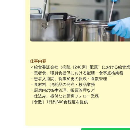
仕事内容
＜給食委託会社（病院［240床］配属）における給食
・患者食、職員食提供における配膳・食事点検業務
・患者入退院、食事変更の反映・食数管理
・食材料、消耗品の発注・検品業務
・厨房内の衛生管理、帳票管理など
・仕込み、盛付など厨房フォロー業務
［食数］1日約600食程度を提供