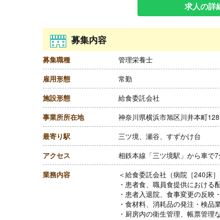
求人の詳
募集内容
募集職種
管理栄養士
雇用形態
常勤
施設形態
給食委託会社
事業所所在地
神奈川県横浜市旭区川井本町128-
最寄り駅
三ツ境、瀬谷、すずかけ台
アクセス
相鉄本線「三ツ境駅」から車で7
業務内容
＜給食委託会社（病院［240床
・患者食、職員食提供における
・患者入退院、食事変更の反映
・食材料、消耗品の発注・検品
・厨房内の衛生管理、帳票管理