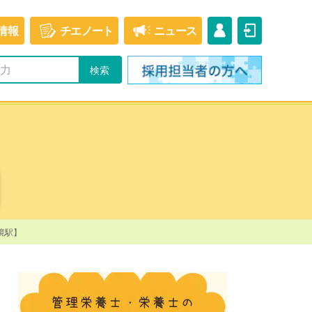
情報
チエ
ノート
ニュース
境駅】