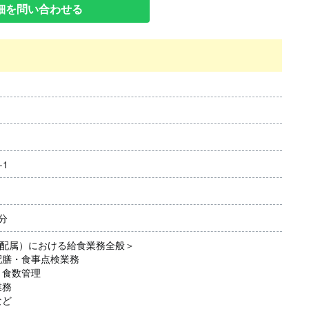
細を問い合わせる
1
分
］配属）における給食業務全般＞
配膳・食事点検業務
・食数管理
業務
など