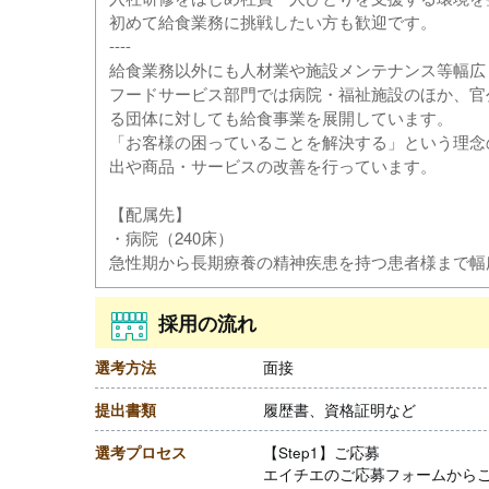
初めて給食業務に挑戦したい方も歓迎です。
----
給食業務以外にも人材業や施設メンテナンス等幅広
フードサービス部門では病院・福祉施設のほか、官
る団体に対しても給食事業を展開しています。
「お客様の困っていることを解決する」という理念
出や商品・サービスの改善を行っています。
【配属先】
・病院（240床）
急性期から長期療養の精神疾患を持つ患者様まで幅
採用の流れ
選考方法
面接
提出書類
履歴書、資格証明など
選考プロセス
【Step1】ご応募
エイチエのご応募フォームから