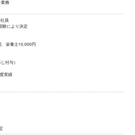
ー業務
正社員
円※経験により決定
、栄養士10,000円
応じ付与）
年度実績
定