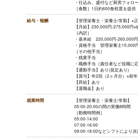
・仕込み、盛付など厨房フォロ
［食数］1日約600食程度を提供
給与・報酬
【管理栄養士・栄養士/常勤】※
【月給】230,000円-275,000
［内訳］
・基本給 220,000円-260,000円
・資格手当 管理栄養士15,000円
［その他手当］
・残業手当
・職務手当（責任者など役職に
【通勤手当】あり(規定あり)
【賞与】年2回（2ヶ月分）※前
【昇給】あり
【退職金】あり
就業時間
【管理栄養士・栄養士/常勤】
05:00-20:00の間の実働8時間
［勤務時間例］
05:00-14:00
07:00-16:00
09:00-18:00などシフトにより決