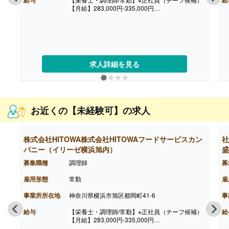
【月給】283,000円-335,000円
※給与は経験に応じて決定します
※みなし時間外手当30時間分含む
【賞与】年2回
【通勤手当】あり
※公共交通機関:上限30,000円/月
※マイカー通勤:片道2km以上（ガソリン代は規定
求人詳細を見る
内支給）
【昇給】あり（年1回）
【退職金】あり
++++++++++++++++++++
【栄養士・調理師/常勤】※正社員
【月給】261,500円-292,500円
お近くの【未経験可】の求人
※給与は経験に応じて決定します
※みなし時間外手当30時間分含む
【賞与】年2回
株式会社HITOWA株式会社HITOWAフードサービスカン
社
【通勤手当】あり
※公共交通機関:上限30,000円/月
パニー（イリーゼ横浜旭内）
盛
※マイカー通勤:片道2km以上（ガソリン代は規定
募集職種
調理師
募
内支給）
【昇給】あり（年1回）
雇用形態
常勤
雇
【退職金】あり
事業所所在地
神奈川県横浜市旭区都岡町41-6
事
給与
【栄養士・調理師/常勤】※正社員（チーフ候補）
給
【月給】283,000円-335,000円
※給与は経験に応じて決定します