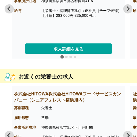
事業所所在地
神奈川県横浜市旭区都岡町41-6
事
給与
【栄養士・調理師/常勤】※正社員（チーフ候補）
給
【月給】283,000円-335,000円
※給与は経験に応じて決定します
※みなし時間外手当30時間分含む
【賞与】年2回
【通勤手当】あり
※公共交通機関:上限30,000円/月
※マイカー通勤:片道2km以上（ガソリン代は規定
求人詳細を見る
内支給）
【昇給】あり（年1回）
【退職金】あり
++++++++++++++++++++
【栄養士・調理師/常勤】※正社員
【月給】261,500円-292,500円
お近くの栄養士の求人
※給与は経験に応じて決定します
※みなし時間外手当30時間分含む
【賞与】年2回
株式会社HITOWA株式会社HITOWAフードサービスカン
社
【通勤手当】あり
※公共交通機関:上限30,000円/月
パニー（シニアフォレスト横浜旭内）
浜
※マイカー通勤:片道2km以上（ガソリン代は規定
募集職種
栄養士
募
内支給）
【昇給】あり（年1回）
雇用形態
常勤
雇
【退職金】あり
事業所所在地
神奈川県横浜市旭区下川井町99
事
給与
【栄養士・調理師/常勤】※正社員（チーフ候補）
給