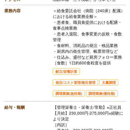
業務内容
＜給食委託会社（病院［240床］配属）
における給食業務全般＞
・患者食、職員食提供における配膳・
食事点検業務
・患者入退院、食事変更の反映・食数
管理
・食材料、消耗品の発注・検品業務
・厨房内の衛生管理、帳票管理など
・仕込み、盛付など厨房フォロー業務
［食数］1日約600食程度を提供
献立/栄養計算
発注/コスト管理/衛生管理
大量調理
調理業務(急性期)
調理業務(慢性期)
給与・報酬
【管理栄養士・栄養士/常勤】※正社員
【月給】230,000円-275,000円※経験に
より決定
［内訳］