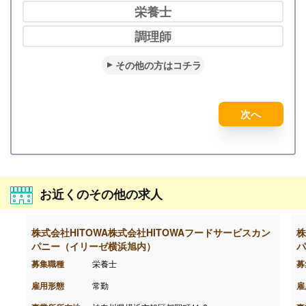
栄養士
調理師
その他の方はコチラ
次へ
お近くのその他の求人
株式会社HITOWA株式会社HITOWAフードサービスカン
株
パニー（イリーゼ横浜旭内）
パ
募集職種
栄養士
募
雇用形態
常勤
雇