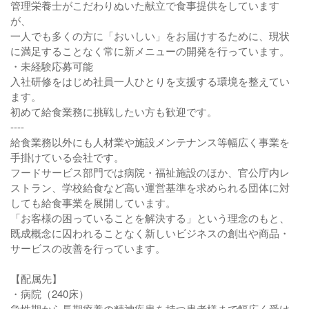
管理栄養士がこだわりぬいた献立で食事提供をしています
が、
一人でも多くの方に「おいしい」をお届けするために、現状
に満足することなく常に新メニューの開発を行っています。
・未経験応募可能
入社研修をはじめ社員一人ひとりを支援する環境を整えてい
ます。
初めて給食業務に挑戦したい方も歓迎です。
----
給食業務以外にも人材業や施設メンテナンス等幅広く事業を
手掛けている会社です。
フードサービス部門では病院・福祉施設のほか、官公庁内レ
ストラン、学校給食など高い運営基準を求められる団体に対
しても給食事業を展開しています。
「お客様の困っていることを解決する」という理念のもと、
既成概念に囚われることなく新しいビジネスの創出や商品・
サービスの改善を行っています。
【配属先】
・病院（240床）
急性期から長期療養の精神疾患を持つ患者様まで幅広く受け