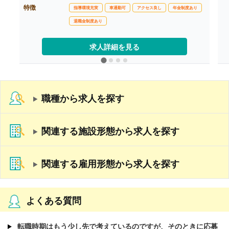
特徴
※みなし時間外手当30時間分含む
指導環境充実
車通勤可
アクセス良し
年金制度あり
【賞与】年2回
退職金制度あり
【通勤手当】あり
※公共交通機関:上限30,000円/月
※マイカー通勤:片道2km以上（ガソリン代は規定
求人詳細を見る
内支給）
【昇給】あり（年1回）
【退職金】あり
++++++++++++++++++++
【栄養士・調理師/常勤】※正社員
【月給】261,500円-292,500円
職種から求人を探す
※給与は経験に応じて決定します
※みなし時間外手当30時間分含む
【賞与】年2回
【通勤手当】あり
関連する施設形態から求人を探す
※公共交通機関:上限30,000円/月
※マイカー通勤:片道2km以上（ガソリン代は規定
内支給）
【昇給】あり（年1回）
関連する雇用形態から求人を探す
【退職金】あり
よくある質問
転職時期はもう少し先で考えているのですが、そのときに応募