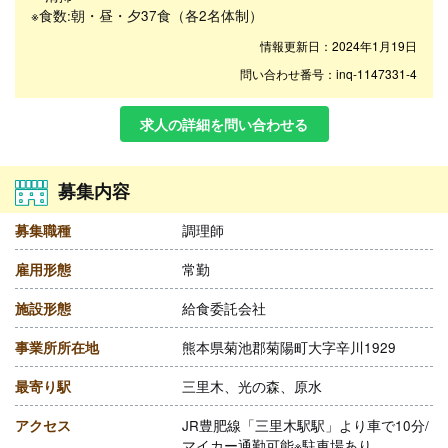
※食数:朝・昼・夕37食（各2名体制）
情報更新日：2024年1月19日
問い合わせ番号：inq-1147331-4
求人の詳細を問い合わせる
募集内容
募集職種
調理師
雇用形態
常勤
施設形態
給食委託会社
事業所所在地
熊本県菊池郡菊陽町大字辛川1929
最寄り駅
三里木、光の森、原水
アクセス
JR豊肥線「三里木駅駅」より車で10分/
マイカー通勤可能※駐車場あり