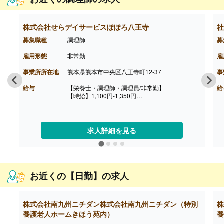
株式会社せらデイサービスぽぽろ八王寺
社
募集職種
調理師
募
雇用形態
非常勤
雇
事業所所在地
熊本県熊本市中央区八王寺町12-37
事
給与
【栄養士・調理師・調理員/非常勤】
給
【時給】1,100円-1,350円
【賞与】なし
【通勤手当】あり（上限1,000円/日）
【昇給】あり（1時間あたり10円-40円）※前年度
実績
求人詳細を見る
【退職金】なし
お近くの【日勤】の求人
株式会社南九州ニチダン株式会社南九州ニチダン（特別
株
養護老人ホームきほう苑内）
養