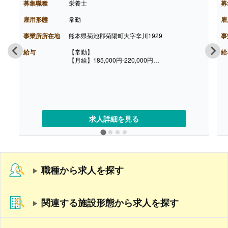
募集職種
栄養士
募
雇用形態
常勤
雇
事業所所在地
熊本県菊池郡菊陽町大字辛川1929
事
給与
【常勤】
給
【月給】185,000円-220,000円
【賞与】年2回（計0.05ヶ月分）※前年度実績
【通勤手当】あり（上限20,000円/月）
【昇給】あり（1月あたり2.00％-5.00％）※前年
度実績
【退職金】なし
求人詳細を見る
職種から求人を探す
関連する施設形態から求人を探す