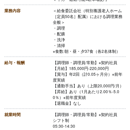
業務内容
＜給食委託会社（特別養護老人ホーム
［定員50名］配属）における調理業務
全般＞
・調理
・配膳
・洗浄
・清掃
※食数:朝・昼・夕37食（各2名体制）
給与・報酬
【調理師・調理員/常勤】※契約社員
【月給】185,000円-220,000円
【賞与】年2回（計0.05ヶ月分）※前年
度実績
【通勤手当】あり（上限20,000円/月）
【昇給】あり（1月あたり2.00％-5.0
0％）※前年度実績
【退職金】なし
就業時間
【調理師・調理員/常勤】※契約社員
シフト制
05:30-14:30