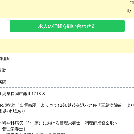
情
問い
求人の詳細を問い合わせる
調理師
常勤
病院
新潟県長岡市藤川1713-8
JR越後線「出雲崎駅」より車で12分/越後交通バス停「三島病院前」より
能※駐車場あり
＜精神科病院（341床）における管理栄養士・調理師業務全般＞
［管理栄養士］