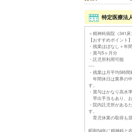
特定医療法
＜精神科病院（341
【おすすめポイント
・残業ほぼなし＋年間
・賞与5ヶ月分
・託児所利用可能
----
・残業は月平均5時
年間休日は業界の中
す。
・賞与はかなり高水準
早出手当もあり、お
・院内託児所がある
す。
育児休業の取得も奨
昭和54年に精神科と