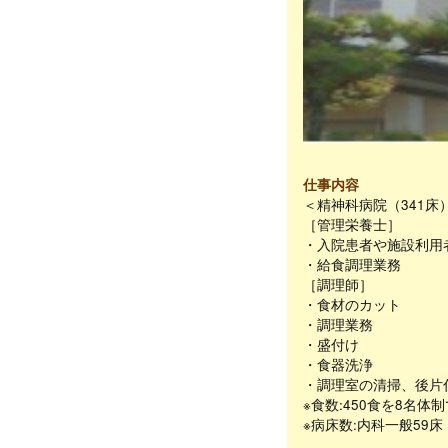
仕事内容
＜精神科病院（341
［管理栄養士］
・入院患者や施設利用
・給食調理業務
［調理師］
・食材のカット
・調理業務
・盛付け
・食器洗浄
・調理室の清掃、後片
※食数:450食を8名体
※病床数:内科一般59