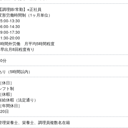
【調理師/常勤】※正社員
変形労働時間制（1ヶ月単位）
5:00-13:30
6:00-14:30
9:00-17:30
1:30-20:00
※時間外労働 月平均5時間程度
※早出月8回程度有り
60分
あり（5時間以内）
［休日］
シフト制
［休暇］
有給休暇（法定通り）
［年間休日］
120日
管理栄養士、栄養士、調理員複数名在籍