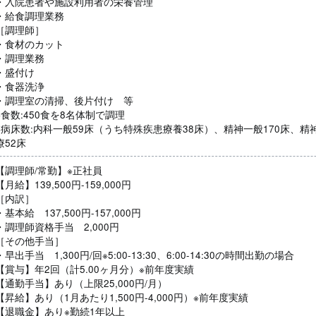
・入院患者や施設利用者の栄養管理
・給食調理業務
［調理師］
・食材のカット
・調理業務
・盛付け
・食器洗浄
・調理室の清掃、後片付け 等
※食数:450食を8名体制で調理
※病床数:内科一般59床（うち特殊疾患療養38床）、精神一般170床、精
療52床
【調理師/常勤】※正社員
【月給】139,500円-159,000円
［内訳］
・基本給 137,500円-157,000円
・調理師資格手当 2,000円
［その他手当］
・早出手当 1,300円/回※5:00-13:30、6:00-14:30の時間出勤の場合
【賞与】年2回（計5.00ヶ月分）※前年度実績
【通勤手当】あり（上限25,000円/月）
【昇給】あり（1月あたり1,500円-4,000円）※前年度実績
【退職金】あり※勤続1年以上