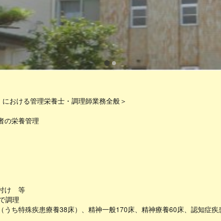
床）における管理栄養士・調理師業務全般＞
者の栄養管理
付け 等
制で調理
床（うち特殊疾患療養38床）、精神一般170床、精神療養60床、認知症疾