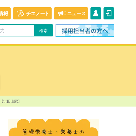
情報
チエ
ノート
ニュース
人【浜田山駅】