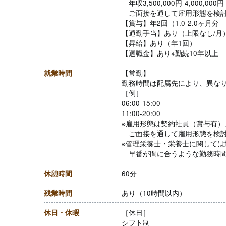
年収3,500,000円-4,000,000円
ご面接を通して雇用形態を検討
【賞与】年2回（1.0-2.0ヶ月
【通勤手当】あり（上限なし/月
【昇給】あり（年1回）
【退職金】あり※勤続10年以上
就業時間
【常勤】
勤務時間は配属先により、異な
［例］
06:00-15:00
11:00-20:00
※雇用形態は契約社員（賞与有）
ご面接を通して雇用形態を検討
※管理栄養士・栄養士に関しては
早番が間に合うような勤務時間
休憩時間
60分
残業時間
あり（10時間以内）
休日・休暇
［休日］
シフト制