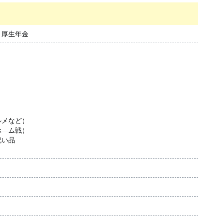
、厚生年金
ルメなど）
ホ―ム戦）
祝い品