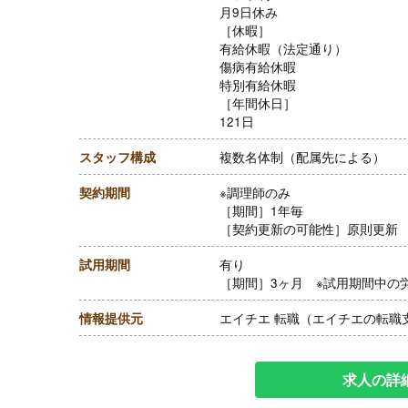
月9日休み
［休暇］
有給休暇（法定通り）
傷病有給休暇
特別有給休暇
［年間休日］
121日
スタッフ構成
複数名体制（配属先による）
契約期間
※調理師のみ
［期間］1年毎
［契約更新の可能性］原則更新
試用期間
有り
［期間］3ヶ月 ※試用期間中の
情報提供元
エイチエ 転職（エイチエの転職
求人の詳