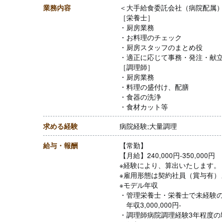
業務内容
＜大手給食委託会社（病院配属
［栄養士］
・厨房業務
・お料理のチェック
・厨房スタッフのまとめ役
・適正に応じて事務・発注・献
［調理師］
・厨房業務
・料理の盛付け、配膳
・食器の洗浄
・食材カット等
求める経験
病院経験;大量調理
給与・報酬
【常勤】
【月給】240,000円-350,000円
※経験により、算出いたします。
※雇用形態は契約社員（賞与有）
※モデル年収
・管理栄養士・栄養士で未経験
年収3,000,000円-
・調理師病院調理経験3年程度の