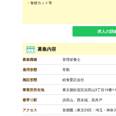
・食材カット等
求人の詳
募集内容
募集職種
管理栄養士
雇用形態
常勤
施設形態
給食委託会社
事業所所在地
東京都杉並区浜田山3丁目19番1
最寄り駅
浜田山、西永福、高井戸
アクセス
首都圏（東京23区・埼玉・神奈