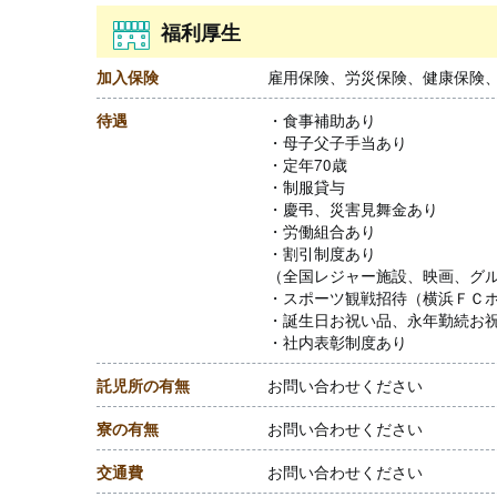
福利厚生
加入保険
雇用保険、労災保険、健康保険
待遇
・食事補助あり
・母子父子手当あり
・定年70歳
・制服貸与
・慶弔、災害見舞金あり
・労働組合あり
・割引制度あり
（全国レジャー施設、映画、グ
・スポーツ観戦招待（横浜ＦＣ
・誕生日お祝い品、永年勤続お
・社内表彰制度あり
託児所の有無
お問い合わせください
寮の有無
お問い合わせください
交通費
お問い合わせください