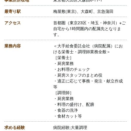
最寄り駅
梅屋敷(東京)、大森町、京急蒲田
アクセス
首都圏（東京23区・埼玉・神奈川）※ご
自宅から1時間圏内の配属先となりま
す。
業務内容
＜大手給食委託会社（病院配属）にお
ける栄養士・調理師業務全般＞
［栄養士］
・厨房業務
・お料理のチェック
・厨房スタッフのまとめ役
・適正に応じて事務・発注・献立作成
等
［調理師］
・厨房業務
・料理の盛付け、配膳
・食器の洗浄
・食材カット等
求める経験
病院経験;大量調理