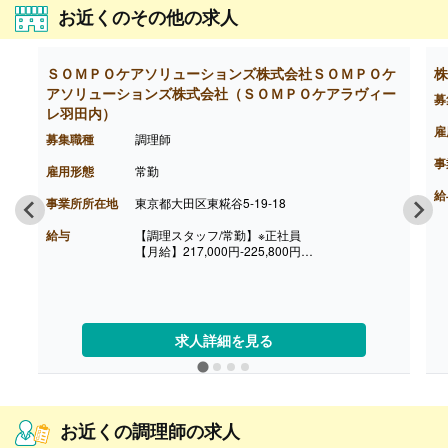
お近くのその他の求人
ＳＯＭＰＯケアソリューションズ株式会社ＳＯＭＰＯケ
株
アソリューションズ株式会社（ＳＯＭＰＯケアラヴィー
募
レ羽田内）
雇
募集職種
調理師
事
雇用形態
常勤
給
事業所所在地
東京都大田区東糀谷5-19-18
給与
【調理スタッフ/常勤】※正社員
【月給】217,000円-225,800円
［内訳］
・基本給
・職務手当
・働きがい向上手当 10,000円
［その他手当］
求人詳細を見る
・時間外手当（超過1分から支給）
・精皆勤手当 6,000円（規定あり）
【賞与】年2回（計2.08ヶ月分）※前年度実績
【通勤手当】あり（上限50,000円/月）
【昇給】あり
お近くの調理師の求人
【退職金】あり※勤続3年以上
【調理主任/常勤】※正社員