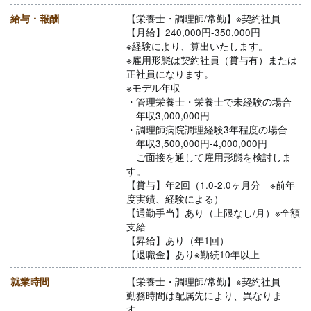
給与・報酬
【栄養士・調理師/常勤】※契約社員
【月給】240,000円-350,000円
※経験により、算出いたします。
※雇用形態は契約社員（賞与有）または
正社員になります。
※モデル年収
・管理栄養士・栄養士で未経験の場合
年収3,000,000円-
・調理師病院調理経験3年程度の場合
年収3,500,000円-4,000,000円
ご面接を通して雇用形態を検討しま
す。
【賞与】年2回（1.0-2.0ヶ月分 ※前年
度実績、経験による）
【通勤手当】あり（上限なし/月）※全額
支給
【昇給】あり（年1回）
【退職金】あり※勤続10年以上
就業時間
【栄養士・調理師/常勤】※契約社員
勤務時間は配属先により、異なりま
す。