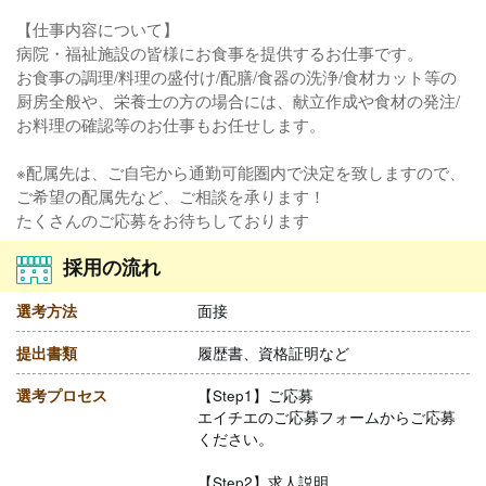
【仕事内容について】
病院・福祉施設の皆様にお食事を提供するお仕事です。
お食事の調理/料理の盛付け/配膳/食器の洗浄/食材カット等の
厨房全般や、栄養士の方の場合には、献立作成や食材の発注/
お料理の確認等のお仕事もお任せします。
※配属先は、ご自宅から通勤可能圏内で決定を致しますので、
ご希望の配属先など、ご相談を承ります！
たくさんのご応募をお待ちしております
採用の流れ
選考方法
面接
提出書類
履歴書、資格証明など
選考プロセス
【Step1】ご応募
エイチエのご応募フォームからご応募
ください。
【Step2】求人説明