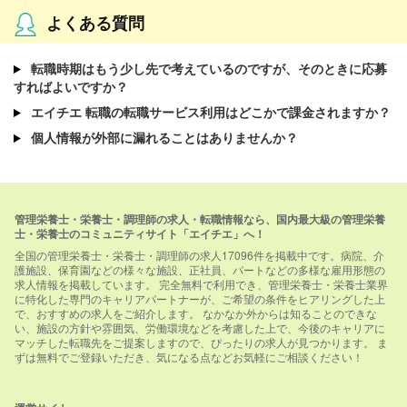
よくある質問
転職時期はもう少し先で考えているのですが、そのときに応募
すればよいですか？
エイチエ 転職の転職サービス利用はどこかで課金されますか？
個人情報が外部に漏れることはありませんか？
管理栄養士・栄養士・調理師の求人・転職情報なら、国内最大級の管理栄養
士・栄養士のコミュニティサイト「エイチエ」へ！
全国の管理栄養士・栄養士・調理師の求人17096件を掲載中です。病院、介
護施設、保育園などの様々な施設、正社員、パートなどの多様な雇用形態の
求人情報を掲載しています。 完全無料で利用でき、管理栄養士・栄養士業界
に特化した専門のキャリアパートナーが、ご希望の条件をヒアリングした上
で、おすすめの求人をご紹介します。 なかなか外からは知ることのできな
い、施設の方針や雰囲気、労働環境などを考慮した上で、今後のキャリアに
マッチした転職先をご提案しますので、ぴったりの求人が見つかります。 ま
ずは無料でご登録いただき、気になる点などお気軽にご相談ください！