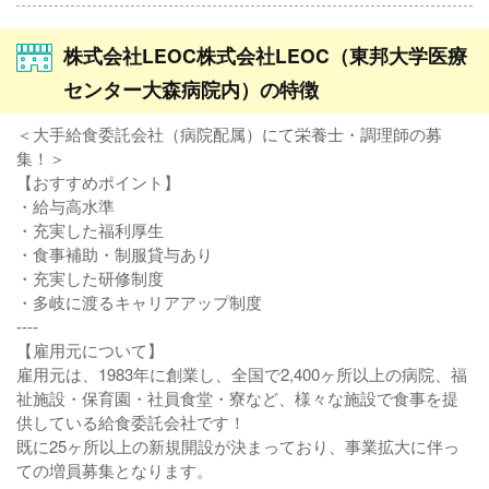
株式会社LEOC株式会社LEOC（東邦大学医療
センター大森病院内）の特徴
＜大手給食委託会社（病院配属）にて栄養士・調理師の募
集！＞
【おすすめポイント】
・給与高水準
・充実した福利厚生
・食事補助・制服貸与あり
・充実した研修制度
・多岐に渡るキャリアアップ制度
----
【雇用元について】
雇用元は、1983年に創業し、全国で2,400ヶ所以上の病院、福
祉施設・保育園・社員食堂・寮など、様々な施設で食事を提
供している給食委託会社です！
既に25ヶ所以上の新規開設が決まっており、事業拡大に伴っ
ての増員募集となります。