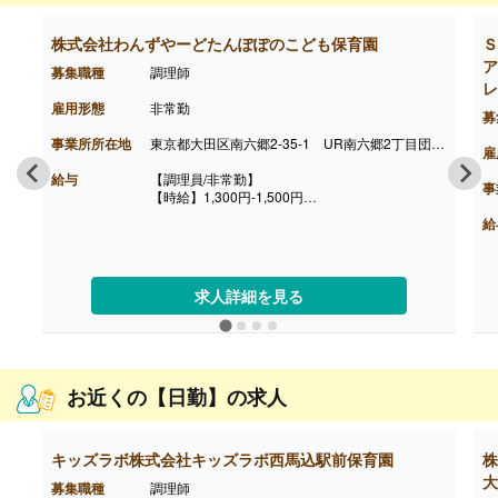
【月給】225,800円-260,100円
［内訳］
株式会社わんずやーどたんぽぽのこども保育園
Ｓ
・基本給
ア
・職務手当
募集職種
調理師
・働きがい向上手当 10,000円
レ
［その他手当］
雇用形態
非常勤
募
・時間外手当（超過1分から支給）
・精皆勤手当 6,000円（規定あり）
事業所所在地
東京都大田区南六郷2-35-1 UR南六郷2丁目団地 第1号棟
雇
【賞与】年2回（計2.08ヶ月分）※前年度実績
【通勤手当】あり（上限50,000円/月）
給与
【調理員/非常勤】
事
【昇給】あり
【時給】1,300円-1,500円
【退職金】あり※勤続3年以上
【賞与】なし
給
【通勤手当】あり（実費支給）
【昇給】あり（年1回）
【退職金】なし
求人詳細を見る
お近くの【日勤】の求人
キッズラボ株式会社キッズラボ西馬込駅前保育園
株
大
募集職種
調理師