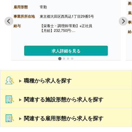
募
雇用形態
常勤
雇
事業所所在地
東京都大田区西馬込1丁目29番5号
事
給与
【栄養士・調理師/常勤】※正社員
【月給】232,750円-
給
【賞与】年2回
【昇給】あり（年1回）
【退職金】あり※退職金積立制度
求人詳細を見る
職種から求人を探す
関連する施設形態から求人を探す
関連する雇用形態から求人を探す