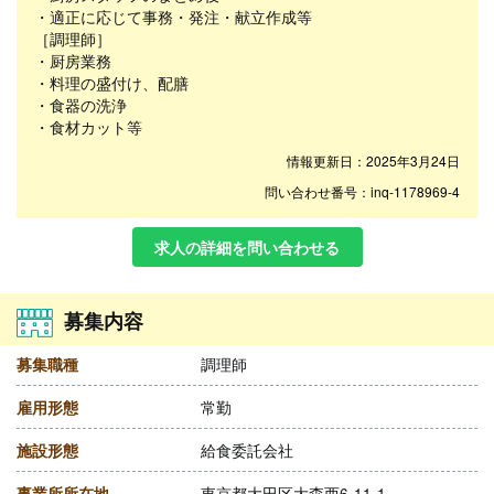
・適正に応じて事務・発注・献立作成等
［調理師］
・厨房業務
・料理の盛付け、配膳
・食器の洗浄
・食材カット等
情報更新日：2025年3月24日
問い合わせ番号：inq-1178969-4
求人の詳細を問い合わせる
募集内容
募集職種
調理師
雇用形態
常勤
施設形態
給食委託会社
事業所所在地
東京都大田区大森西6-11-1