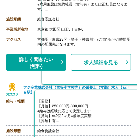
※雇用形態は契約社員（賞与有）または正社員になりま
す。
※モデル年収
・管理栄養士・栄養士で未経験の場合
施設形態
給食委託会社
年収3,000,000円-
・調理師病院調理経験3年程度の場合
事業所所在地
東京都 大田区 山王3丁目9-6
年収3,500,000円-4,000,000円
ご面接を通して雇用形態を検討します。
アクセス
首都圏（東京23区・埼玉・神奈川）※ご自宅から1時間圏
【賞与】年2回（1.0-2.0ヶ月分 ※前年度実績、経験によ
内の配属先となります。
る）
【通勤手当】あり（上限なし/月）※全額支給
【昇給】あり（年1回）
詳しく聞きたい
求人詳細を見る
【退職金】あり※勤続10年以上
(無料)
フジ産業株式会社（雪谷小学校内）の栄養士（常勤）求人【石川
台駅】
給与・報酬
【常勤】
【月給】250,000円-300,000円
※給与は経験に応じて決定します
【賞与】年2回2ヶ月※前年度実績
【昇給】有
【交通費】あり（実費支給）
【退職金】無し
施設形態
給食委託会社