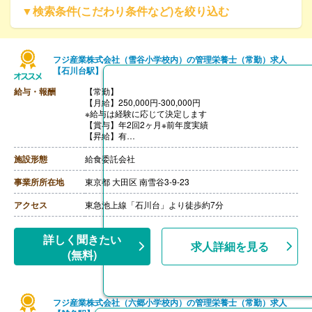
▼検索条件(こだわり条件など)を絞り込む
フジ産業株式会社（雪谷小学校内）の管理栄養士（常勤）求人
【石川台駅】
給与・報酬
【常勤】
【月給】250,000円-300,000円
※給与は経験に応じて決定します
【賞与】年2回2ヶ月※前年度実績
【昇給】有
【交通費】あり（実費支給）
【退職金】無し
施設形態
給食委託会社
事業所所在地
東京都 大田区 南雪谷3-9-23
アクセス
東急池上線「石川台」より徒歩約7分
詳しく聞きたい
求人詳細を見る
(無料)
フジ産業株式会社（六郷小学校内）の管理栄養士（常勤）求人