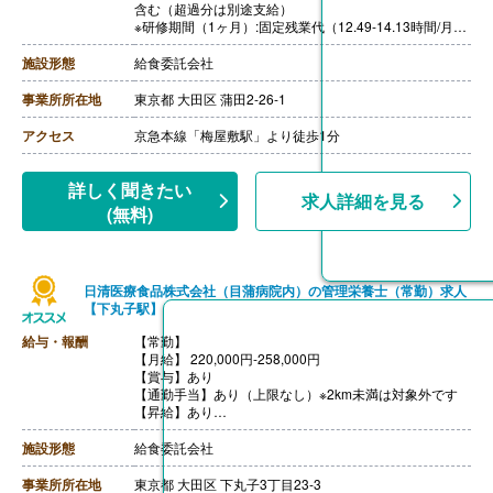
含む（超過分は別途支給）
※研修期間（1ヶ月）:固定残業代（12.49-14.13時間/月）
27,000円-30,000円
［その他手当］
施設形態
給食委託会社
・時間外勤務手当
・休日勤務手当
事業所所在地
東京都 大田区 蒲田2-26-1
・深夜勤務手当（22:00-翌05:00）
・休業手当
アクセス
京急本線「梅屋敷駅」より徒歩1分
【賞与】年2回
【通勤手当】あり（上限なし）※片道2km以上
【昇給】あり（年1回）
詳しく聞きたい
求人詳細を見る
(無料)
日清医療食品株式会社（目蒲病院内）の管理栄養士（常勤）求人
【下丸子駅】
給与・報酬
【常勤】
【月給】 220,000円-258,000円
【賞与】あり
【通勤手当】あり（上限なし）※2km未満は対象外です
【昇給】あり
【退職金】なし
施設形態
給食委託会社
事業所所在地
東京都 大田区 下丸子3丁目23-3