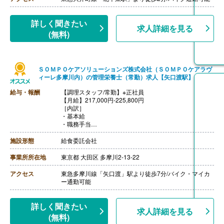
【昇給】あり
【退職金】あり※勤続3年以上
詳しく聞きたい
求人詳細を見る
(無料)
ＳＯＭＰＯケアソリューションズ株式会社（ＳＯＭＰＯケアラヴ
ィーレ多摩川内）の管理栄養士（常勤）求人【矢口渡駅】
給与・報酬
【調理スタッフ/常勤】※正社員
【月給】217,000円-225,800円
［内訳］
・基本給
・職務手当
・働きがい向上手当 10,000円
［その他手当］
施設形態
給食委託会社
・時間外手当（超過1分から支給）
・精皆勤手当 6,000円（規定あり）
事業所所在地
東京都 大田区 多摩川2-13-22
【賞与】年2回（計2.08ヶ月分）※前年度実績
【通勤手当】あり（上限50,000円/月）
アクセス
東急多摩川線「矢口渡」駅より徒歩7分/バイク・マイカ
【昇給】あり
ー通勤可能
【退職金】あり※勤続3年以上
【調理主任/常勤】※正社員
【月給】225,800円-260,100円
詳しく聞きたい
求人詳細を見る
［内訳］
(無料)
・基本給