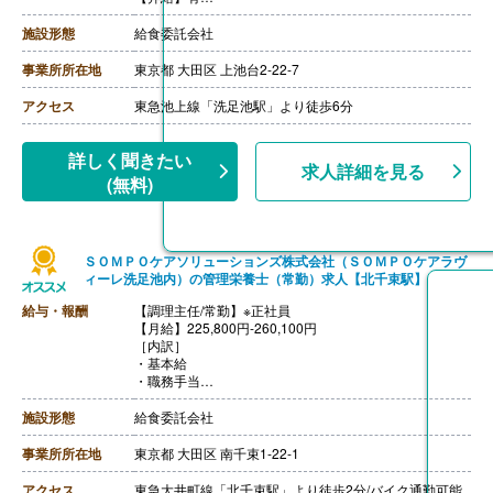
【通勤手当】あり（実費支給）
【退職金】無し
施設形態
給食委託会社
事業所所在地
東京都 大田区 上池台2-22-7
アクセス
東急池上線「洗足池駅」より徒歩6分
詳しく聞きたい
求人詳細を見る
(無料)
ＳＯＭＰＯケアソリューションズ株式会社（ＳＯＭＰＯケアラヴ
ィーレ洗足池内）の管理栄養士（常勤）求人【北千束駅】
給与・報酬
【調理主任/常勤】※正社員
【月給】225,800円-260,100円
［内訳］
・基本給
・職務手当
・働きがい向上手当 10,000円
［その他手当］
施設形態
給食委託会社
・時間外手当（超過1分から支給）
・精皆勤手当 6,000円（規定あり）
事業所所在地
東京都 大田区 南千束1-22-1
【賞与】年2回（計2.08ヶ月分）※前年度実績
【通勤手当】あり（上限50,000円/月）
アクセス
東急大井町線「北千束駅」より徒歩2分/バイク通勤可能