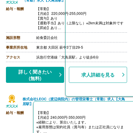
給与・報酬
【常勤】
【月給】 220,000円-255,000円
【賞与】あり
【通勤手当】あり（上限なし）※2km未満は対象外です
【昇給】あり
【退職金】なし
施設形態
給食委託会社
事業所所在地
東京都 大田区 萩中3丁目29-5
アクセス
浜急行空港線「大鳥居駅」より徒歩6分
詳しく聞きたい
求人詳細を見る
(無料)
株式会社LEOC（渡辺病院内）の管理栄養士（常勤）求人【大鳥
居駅】
給与・報酬
【常勤】
【月給】240,000円-350,000円
※経験により、算出いたします。
※雇用形態は契約社員（賞与有）または正社員になりま
す。