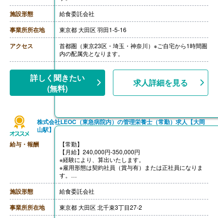
※モデル年収
・管理栄養士・栄養士で未経験の場合
施設形態
給食委託会社
年収3,000,000円-
・調理師病院調理経験3年程度の場合
事業所所在地
東京都 大田区 羽田1-5-16
年収3,500,000円-4,000,000円
ご面接を通して雇用形態を検討します。
アクセス
首都圏（東京23区・埼玉・神奈川）※ご自宅から1時間圏
【賞与】年2回（1.0-2.0ヶ月分 ※前年度実績、経験によ
内の配属先となります。
る）
【通勤手当】あり（上限なし/月）※全額支給
【昇給】あり（年1回）
詳しく聞きたい
求人詳細を見る
【退職金】あり※勤続10年以上
(無料)
株式会社LEOC（東急病院内）の管理栄養士（常勤）求人【大岡
山駅】
給与・報酬
【常勤】
【月給】240,000円-350,000円
※経験により、算出いたします。
※雇用形態は契約社員（賞与有）または正社員になりま
す。
※モデル年収
・管理栄養士・栄養士で未経験の場合
施設形態
給食委託会社
年収3,000,000円-
・調理師病院調理経験3年程度の場合
事業所所在地
東京都 大田区 北千束3丁目27-2
年収3,500,000円-4,000,000円