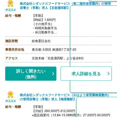
株式会社シダックスフードサービス（第二蒲田保育園内）の管理
栄養士（常勤）求人【京急蒲田駅】
給与・報酬
【常勤】
【時給】1,600円
［その他手当］
・時間外勤務手当
・休日勤務手当
・深夜勤務手当（22:00-翌05:00）
【通勤手当】あり（上限なし）※片道2km以上
施設形態
給食委託会社
事業所所在地
東京都 大田区 南蒲田1丁目7-20
アクセス
京急本線「京急蒲田駅」より徒歩8分
詳しく聞きたい
求人詳細を見る
(無料)
株式会社シダックスフードサービス（おはよう保育園梅屋敷内）
の管理栄養士（常勤）求人【梅屋敷駅】
給与・報酬
【常勤】
【月給】260,000円-312,000円
※固定残業代（13.84-15.08時間/月）27,000円-30,000円