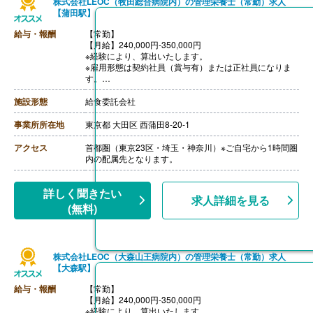
株式会社LEOC（牧田総合病院内）の管理栄養士（常勤）求人
【蒲田駅】
給与・報酬
【常勤】
【月給】240,000円-350,000円
※経験により、算出いたします。
※雇用形態は契約社員（賞与有）または正社員になりま
す。
※モデル年収
・管理栄養士・栄養士で未経験の場合
施設形態
給食委託会社
年収3,000,000円-
・調理師病院調理経験3年程度の場合
事業所所在地
東京都 大田区 西蒲田8-20-1
年収3,500,000円-4,000,000円
ご面接を通して雇用形態を検討します。
アクセス
首都圏（東京23区・埼玉・神奈川）※ご自宅から1時間圏
【賞与】年2回（1.0-2.0ヶ月分 ※前年度実績、経験によ
内の配属先となります。
る）
【通勤手当】あり（上限なし/月）※全額支給
【昇給】あり（年1回）
詳しく聞きたい
求人詳細を見る
【退職金】あり※勤続10年以上
(無料)
株式会社LEOC（大森山王病院内）の管理栄養士（常勤）求人
【大森駅】
給与・報酬
【常勤】
【月給】240,000円-350,000円
※経験により、算出いたします。