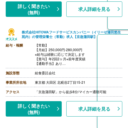
【調理主任/常勤】※正社員
【月給】225,800円-260,100円
詳しく聞きたい
求人詳細を見る
［内訳］
(無料)
・基本給
・職務手当
・働きがい向上手当 10,000円
［その他手当］
株式会社HITOWAフードサービスカンパニー（イリーゼ蒲田悠生
・時間外手当（超過1分から支給）
苑内）の管理栄養士（常勤）求人【京急蒲田駅】
・精皆勤手当 6,000円（規定あり）
【賞与】年2回（計2.08ヶ月分）※前年度実績
給与・報酬
【常勤】
【通勤手当】あり（上限50,000円/月）
【月給】250,000円-280,000円
【昇給】あり
※給与は経験に応じて決定します
【退職金】あり※勤続3年以上
【賞与】年2回2ヶ月※前年度実績
【通勤手当】あり
※公共交通機関:上限30,000円/月
※マイカー通勤:片道2km以上（ガソリン代は規定内支
施設形態
給食委託会社
給）
【昇給】あり（年1回）
事業所所在地
東京都 大田区 北糀谷2丁目15-21
【退職金】あり（会社規定による）
アクセス
「京急蒲田駅」から徒歩8分/マイカー通勤可能
詳しく聞きたい
求人詳細を見る
(無料)