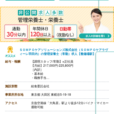
・職務手当
・働きがい向上手当 10,000円
［その他手当］
・時間外手当（超過1分から支給）
・精皆勤手当 6,000円（規定あり）
【賞与】年2回（計2.08ヶ月分）※前年度実績
【通勤手当】あり（上限50,000円/月）
【昇給】あり
【退職金】あり※勤続3年以上
ＳＯＭＰＯケアソリューションズ株式会社（ＳＯＭＰＯケアラヴ
ィーレ羽田内）の管理栄養士（常勤）求人【整備場駅】
給与・報酬
【調理スタッフ/常勤】※正社員
【月給】217,000円-225,800円
［内訳］
・基本給
・職務手当
・働きがい向上手当 10,000円
［その他手当］
施設形態
給食委託会社
・時間外手当（超過1分から支給）
・精皆勤手当 6,000円（規定あり）
事業所所在地
東京都 大田区 東糀谷5-19-18
【賞与】年2回（計2.08ヶ月分）※前年度実績
【通勤手当】あり（上限50,000円/月）
アクセス
京急空港線「大鳥居」駅より徒歩12分/バイク・マイカー
【昇給】あり
通勤可能
【退職金】あり※勤続3年以上