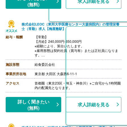
求人詳細を見る
【退職金】あり※勤続10年以上
(無料)
株式会社LEOC（東邦大学医療センター大森病院内）の管理栄養
士（常勤）求人【梅屋敷駅】
給与・報酬
【常勤】
【月給】240,000円-350,000円
※経験により、算出いたします。
※雇用形態は契約社員（賞与有）または正社員になりま
す。
※モデル年収
・管理栄養士・栄養士で未経験の場合
施設形態
給食委託会社
年収3,000,000円-
・調理師病院調理経験3年程度の場合
事業所所在地
東京都 大田区 大森西6-11-1
年収3,500,000円-4,000,000円
ご面接を通して雇用形態を検討します。
アクセス
首都圏（東京23区・埼玉・神奈川）※ご自宅から1時間圏
【賞与】年2回（1.0-2.0ヶ月分 ※前年度実績、経験によ
内の配属先となります。
る）
【通勤手当】あり（上限なし/月）※全額支給
【昇給】あり（年1回）
詳しく聞きたい
求人詳細を見る
【退職金】あり※勤続10年以上
(無料)