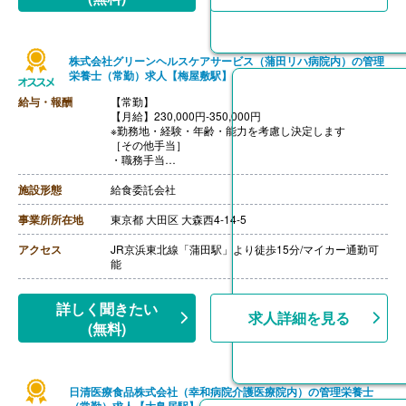
株式会社グリーンヘルスケアサービス（蒲田リハ病院内）の管理
栄養士（常勤）求人【梅屋敷駅】
給与・報酬
【常勤】
【月給】230,000円-350,000円
※勤務地・経験・年齢・能力を考慮し決定します
［その他手当］
・職務手当
・食事手当
・年末年始手当
施設形態
給食委託会社
【賞与】年2回（7月、12月）※会社業績、各個人実績に
応じて決定（前年度実績 2.00ヶ月/年）
事業所所在地
東京都 大田区 大森西4-14-5
【通勤手当】あり（全額支給）
【退職金】なし
アクセス
JR京浜東北線「蒲田駅」より徒歩15分/マイカー通勤可
能
詳しく聞きたい
求人詳細を見る
(無料)
日清医療食品株式会社（幸和病院介護医療院内）の管理栄養士
（常勤）求人【大鳥居駅】