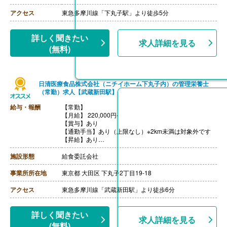
アクセス
東急多摩川線「下丸子駅」より徒歩5分
詳しく聞きたい
求人詳細を見る
(無料)
日清医療食品株式会社（ニチイホーム下丸子内）の管理栄養士
（常勤）求人【武蔵新田駅】
給与・報酬
【常勤】
【月給】 220,000円-
【賞与】あり
【通勤手当】あり（上限なし）※2km未満は対象外です
【昇給】あり
【退職金】なし
施設形態
給食委託会社
事業所所在地
東京都 大田区 下丸子2丁目19-18
アクセス
東急多摩川線「武蔵新田駅」より徒歩6分
詳しく聞きたい
求人詳細を見る
(無料)