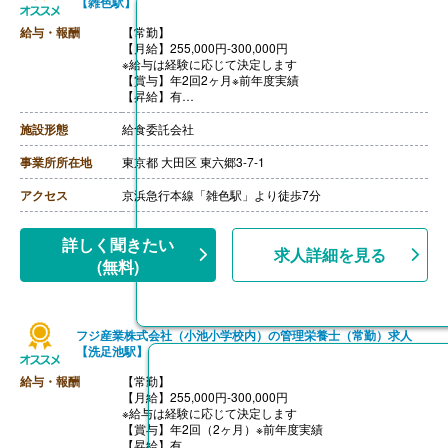
【雑色駅】
給与・報酬
【常勤】
【月給】255,000円-300,000円
※給与は経験に応じて決定します
【賞与】年2回2ヶ月※前年度実績
【昇給】有
【交通費】あり（実費支給）
【退職金】無し
施設形態
給食委託会社
事業所所在地
東京都 大田区 東六郷3-7-1
アクセス
京浜急行本線「雑色駅」より徒歩7分
詳しく聞きたい
求人詳細を見る
(無料)
フジ産業株式会社（小池小学校内）の管理栄養士（常勤）求人
【洗足池駅】
給与・報酬
【常勤】
【月給】255,000円-300,000円
※給与は経験に応じて決定します
【賞与】年2回（2ヶ月）※前年度実績
【昇給】有