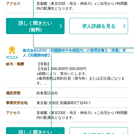
ご面接を通して雇用形態を検討します。
アクセス
首都圏（東京23区・埼玉・神奈川）※ご自宅から1時間圏
【賞与】年2回（1.0-2.0ヶ月分 ※前年度実績、経験によ
内の配属先となります。
る）
【通勤手当】あり（上限なし/月）※全額支給
【昇給】あり（年1回）
詳しく聞きたい
求人詳細を見る
【退職金】あり※勤続10年以上
(無料)
株式会社LEOC（田園調布中央病院内）の管理栄養士（常勤）求
人【田園調布駅】
給与・報酬
【常勤】
【月給】240,000円-350,000円
※経験により、算出いたします。
※雇用形態は契約社員（賞与有）または正社員になりま
す。
※モデル年収
・管理栄養士・栄養士で未経験の場合
施設形態
給食委託会社
年収3,000,000円-
・調理師病院調理経験3年程度の場合
事業所所在地
東京都 大田区 田園調布2丁目43-1
年収3,500,000円-4,000,000円
ご面接を通して雇用形態を検討します。
アクセス
首都圏（東京23区・埼玉・神奈川）※ご自宅から1時間圏
【賞与】年2回（1.0-2.0ヶ月分 ※前年度実績、経験によ
内の配属先となります。
る）
【通勤手当】あり（上限なし/月）※全額支給
【昇給】あり（年1回）
詳しく聞きたい