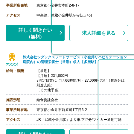
12月）
事業所所在地
東京都小金井市本町2-8-17
一時金 ※2025年度実績（3月）
※年度末に配属園ごとの補助金残額を精算支
アクセス
中央線、武蔵小金井駅から徒歩4分
給。支給額は勤務実績や評価等に応じて変動。
【通勤手当】あり（全額支給）※規定あり
【昇給】年1回（4月）※2025年度実績
詳しく聞きたい
求人詳細を見る
【退職金】あり
(無料)
株式会社シダックスフードサービス（小金井リハビリテーション
病院内）の管理栄養士（常勤）求人【多磨駅】
給与・報酬
【常勤】
【月給】231,000円-
※固定残業代（17.66時間/月）27,000円含む（超過分は
別途支給）
［その他手当］
・時間外勤務手当
・休日勤務手当
施設形態
給食委託会社
・深夜勤務手当（22:00-翌05:00）
・休業手当
事業所所在地
東京都小金井市前原町1丁目3-2
【賞与】年2回
【通勤手当】あり（上限なし）※片道2Km以上
アクセス
JR「武蔵小金井駅」より車で17分/マイカー通勤可能
【昇給】あり（年1回）