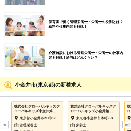
保育園で働く管理栄養士・栄養士の役割とは？
給料や仕事内容を解説！
介護施設における管理栄養士・栄養士の仕事内
容を解説！給与はどれくらい？
小金井市(東京都)の新着求人
株式会社グローバルキッズグ
株式会社グローバルキッズグ
株
ローバルキッズ小金井第二保
ローバルキッズ小金井第二保
ロ
育園
育園
育
東京都小金井市本町2-8-17
東京都小金井市本町2-8-17
管理栄養士
栄養士