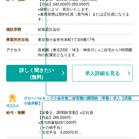
【月給】240,000円-350,000円
※経験により、算出いたします。
※雇用形態は契約社員（賞与有）または正社員になりま
す。
※モデル年収
・管理栄養士・栄養士で未経験の場合
施設形態
給食委託会社
年収3,000,000円-
・調理師病院調理経験3年程度の場合
事業所所在地
東京都小金井市本町1丁目9番17号
年収3,500,000円-4,000,000円
ご面接を通して雇用形態を検討します。
アクセス
首都圏（東京23区・埼玉・神奈川）※ご自宅から1時間圏
【賞与】年2回（1.0-2.0ヶ月分 ※前年度実績、経験によ
内の配属先となります。
る）
【通勤手当】あり（上限なし/月）※全額支給
【昇給】あり（年1回）
詳しく聞きたい
求人詳細を見る
【退職金】あり※勤続10年以上
(無料)
グローバルキッズ小金井第二保育園の調理師（常勤）求人【武蔵
小金井駅】
給与・報酬
【栄養士・調理師/常勤】※正社員
【月給】285,000円-
※賞与対象額261,000円
［その他手当］
・住宅手当 5,000円/月
※寮・借り上げ住宅を利用されない方のみ