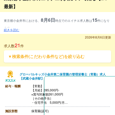
最新】
8月6日
15
東京都小金井市における、
時点でのエイチエ求人数は
件になり
ます。
続きを読む
募集資格別に見ると、管理栄養士求人が40%、栄養士求人が40%、調理師求
2026年8月6日更新
人が20%となります。
21
求人数
件
雇用形態別に見ると、常勤求人が86.7%、非常勤求人が13.3%となります。
▼検索条件(こだわり条件など)を絞り込む
施設形態別に見ると、介護・福祉求人が13.3%、保育園等求人が33.3%、その
他求人が53.3%となります。
グローバルキッズ小金井第二保育園の管理栄養士（常勤）求人
【武蔵小金井駅】
給与・報酬
【常勤】
【月給】285,000円-
※賞与対象額261,000円
［その他手当］
・住宅手当 5,000円/月
※寮・借り上げ住宅を利用されない方のみ
・子ども手当 5,000円/月※支給条件あり
施設形態
保育園(認可)
【賞与】年2回（計2.00ヶ月分）※2025年度実績（6月・