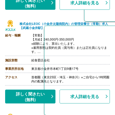
詳しく聞きたい
求人詳細を見る
(無料)
株式会社LEOC（小金井太陽病院内）の管理栄養士（常勤）求人
【武蔵小金井駅】
給与・報酬
【常勤】
【月給】240,000円-350,000円
※経験により、算出いたします。
※雇用形態は契約社員（賞与有）または正社員になりま
す。
※モデル年収
・管理栄養士・栄養士で未経験の場合
施設形態
給食委託会社
年収3,000,000円-
・調理師病院調理経験3年程度の場合
事業所所在地
東京都小金井市本町1丁目9番17号
年収3,500,000円-4,000,000円
ご面接を通して雇用形態を検討します。
アクセス
首都圏（東京23区・埼玉・神奈川）※ご自宅から1時間圏
【賞与】年2回（1.0-2.0ヶ月分 ※前年度実績、経験によ
内の配属先となります。
る）
【通勤手当】あり（上限なし/月）※全額支給
【昇給】あり（年1回）
詳しく聞きたい
求人詳細を見る
【退職金】あり※勤続10年以上
(無料)