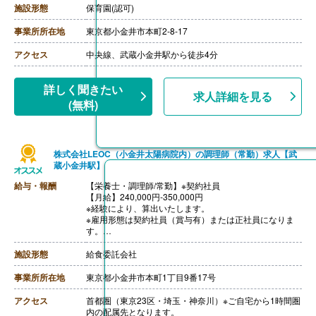
・子ども手当 5,000円/月※支給条件あり
施設形態
保育園(認可)
【賞与】年2回（計2.00ヶ月分）※2025年度実績（6月・
12月）
事業所所在地
東京都小金井市本町2-8-17
一時金 ※2025年度実績（3月）
※年度末に配属園ごとの補助金残額を精算支
アクセス
中央線、武蔵小金井駅から徒歩4分
給。支給額は勤務実績や評価等に応じて変動。
【通勤手当】あり（全額支給）※規定あり
【昇給】年1回（4月）※2025年度実績
詳しく聞きたい
求人詳細を見る
【退職金】あり
(無料)
株式会社LEOC（小金井太陽病院内）の調理師（常勤）求人【武
蔵小金井駅】
給与・報酬
【栄養士・調理師/常勤】※契約社員
【月給】240,000円-350,000円
※経験により、算出いたします。
※雇用形態は契約社員（賞与有）または正社員になりま
す。
※モデル年収
・管理栄養士・栄養士で未経験の場合
施設形態
給食委託会社
年収3,000,000円-
・調理師病院調理経験3年程度の場合
事業所所在地
東京都小金井市本町1丁目9番17号
年収3,500,000円-4,000,000円
ご面接を通して雇用形態を検討します。
アクセス
首都圏（東京23区・埼玉・神奈川）※ご自宅から1時間圏
【賞与】年2回（1.0-2.0ヶ月分 ※前年度実績、経験によ
内の配属先となります。