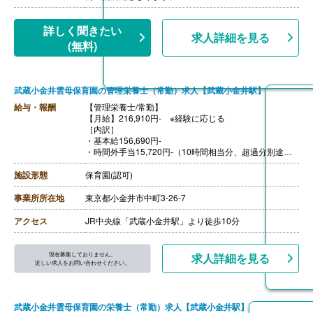
る）
【通勤手当】あり（上限なし/月）※全額支給
【昇給】あり（年1回）
詳しく聞きたい
求人詳細を見る
【退職金】あり※勤続10年以上
(無料)
武蔵小金井雲母保育園の管理栄養士（常勤）求人【武蔵小金井駅】
給与・報酬
【管理栄養士/常勤】
【月給】216,910円- ※経験に応じる
［内訳］
・基本給156,690円-
・時間外手当15,720円-（10時間相当分、超過分別途支
給）
・資格手当20,000円
施設形態
保育園(認可)
・処遇改善手当15,000円
・その他手当9,500円
事業所所在地
東京都小金井市中町3-26-7
【賞与】年3回（7月・12月・4月) ※評価・業績によって
変動あり
アクセス
JR中央線「武蔵小金井駅」より徒歩10分
※それぞれの賞与に合わせ別途、処遇改善金等（各60,00
0円以上）を上乗せして支給
【通勤手当】あり（全額支給）
現在募集しておりません。
求人詳細を見る
【昇給】あり（年1回）
近しい求人をお問い合わせください。
【退職金】あり
武蔵小金井雲母保育園の栄養士（常勤）求人【武蔵小金井駅】