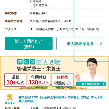
別途支給）
［その他手当］
・時間外勤務手当
・休日勤務手当
施設形態
給食委託会社
・深夜勤務手当（22:00-翌05:00）
・休業手当
事業所所在地
東京都小金井市前原町1丁目3-2
【賞与】年2回
【通勤手当】あり（上限なし）※片道2Km以上
アクセス
JR「武蔵小金井駅」より車で17分/マイカー通勤可能
【昇給】あり（年1回）
++++++++++++++++++++
【栄養士/常勤】※契約社員
詳しく聞きたい
求人詳細を見る
【時給】1,700円-
(無料)
［その他手当］
・時間外勤務手当
・休日勤務手当
・深夜勤務手当（22:00-翌05:00）
【通勤手当】あり（上限なし）※片道2Km以上
株式会社LEOC（小金井太陽病院内）の栄養士（常勤）求人【武
蔵小金井駅】
給与・報酬
【栄養士・調理師/常勤】※契約社員