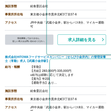
※公共交通機関:上限30,000円/月
※マイカー通勤:片道2km以上（ガソリン代は規定内支
施設形態
給食委託会社
給）
【昇給】あり（年1回）
事業所所在地
東京都小金井市貫井北町3丁目37-6
【退職金】あり
++++++++++++++++++++
アクセス
JR中央線「武蔵小金井」駅からバス8分、マイカー通勤
【栄養士・調理師/常勤】※正社員
可
【月給】261,500円-292,500円
※給与は経験に応じて決定します
【賞与】年2回
現在募集しておりません。
求人詳細を見る
【通勤手当】あり
近しい求人をお問い合わせください。
※公共交通機関:上限30,000円/月
※マイカー通勤:片道2km以上（ガソリン代は規定内支
給）
株式会社HITOWAフードサービスカンパニー（せらび小金井内）の管理栄養
【昇給】あり（年1回）
士（常勤）求人【武蔵小金井駅】
【退職金】あり
給与・報酬
【常勤】
【月給】283,000円-335,000円
※給与は経験に応じて決定します
【賞与】年2回
【通勤手当】あり
※公共交通機関:上限30,000円/月
※マイカー通勤:片道2km以上（ガソリン代は規定内支
施設形態
給食委託会社
給）
【昇給】あり（年1回）
事業所所在地
東京都小金井市貫井北町3丁目37-6
【退職金】あり
アクセス
JR中央線「武蔵小金井」駅からバス8分、マイカー通勤
可