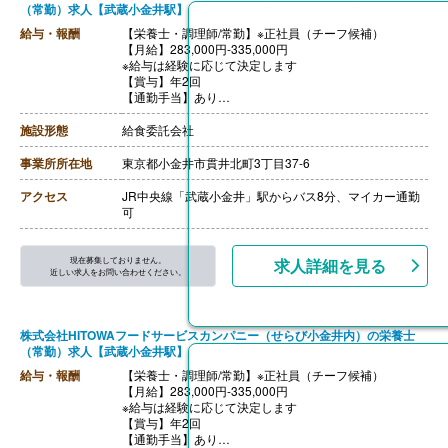
（常勤）求人【武蔵小金井駅】
給与・報酬
【栄養士・調理師/常勤】※正社員（チーフ候補）
【月給】283,000円-335,000円
※給与は経験に応じて決定します
【賞与】年2回
【通勤手当】あり
※公共交通機関:上限30,000円/月
※マイカー通勤:片道2km以上（ガソリン代は規定内支
施設形態
給食委託会社
給）
【昇給】あり（年1回）
事業所所在地
東京都小金井市貫井北町3丁目37-6
【退職金】あり
++++++++++++++++++++
アクセス
JR中央線「武蔵小金井」駅からバス8分、マイカー通勤
【栄養士・調理師/常勤】※正社員
可
【月給】261,500円-292,500円
※給与は経験に応じて決定します
【賞与】年2回
現在募集しておりません。
求人詳細を見る
【通勤手当】あり
近しい求人をお問い合わせください。
※公共交通機関:上限30,000円/月
※マイカー通勤:片道2km以上（ガソリン代は規定内支
給）
株式会社HITOWAフードサービスカンパニー（せらび小金井内）の栄養士
【昇給】あり（年1回）
（常勤）求人【武蔵小金井駅】
【退職金】あり
給与・報酬
【栄養士・調理師/常勤】※正社員（チーフ候補）
【月給】283,000円-335,000円
※給与は経験に応じて決定します
【賞与】年2回
【通勤手当】あり