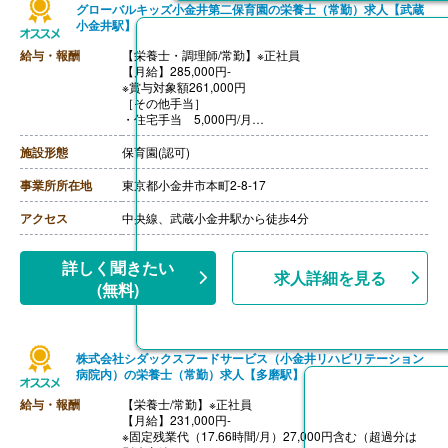
グローバルキッズ小金井第二保育園の栄養士（常勤）求人【武蔵
小金井駅】
給与・報酬
【栄養士・調理師/常勤】※正社員
【月給】285,000円-
※賞与対象額261,000円
［その他手当］
・住宅手当 5,000円/月
※寮・借り上げ住宅を利用されない方のみ
・子ども手当 5,000円/月※支給条件あり
施設形態
保育園(認可)
【賞与】年2回（計2.00ヶ月分）※2025年度実績（6月・
12月）
事業所所在地
東京都小金井市本町2-8-17
一時金 ※2025年度実績（3月）
※年度末に配属園ごとの補助金残額を精算支
アクセス
中央線、武蔵小金井駅から徒歩4分
給。支給額は勤務実績や評価等に応じて変動。
【通勤手当】あり（全額支給）※規定あり
【昇給】年1回（4月）※2025年度実績
詳しく聞きたい
求人詳細を見る
【退職金】あり
(無料)
株式会社シダックスフードサービス（小金井リハビリテーション
病院内）の栄養士（常勤）求人【多磨駅】
給与・報酬
【栄養士/常勤】※正社員
【月給】231,000円-
※固定残業代（17.66時間/月）27,000円含む（超過分は