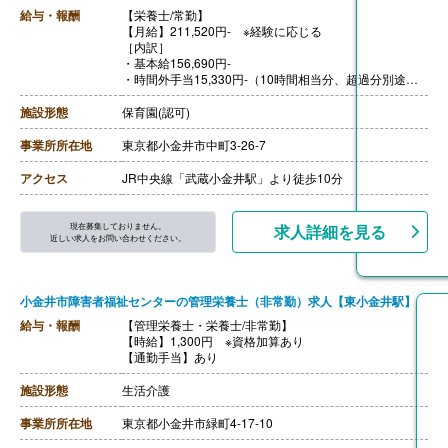
給与・報酬
【栄養士/常勤】
【月給】211,520円- ※経験に応じる
［内訳］
・基本給156,690円-
・時間外手当15,330円-（10時間相当分、超過分別途支
給）
・資格手当15,000円
施設形態
保育園(認可)
・処遇改善手当15,000円
・その他手当9,500円
事業所所在地
東京都小金井市中町3-26-7
【賞与】年3回（7月・12月・4月) ※評価・業績によって
変動あり
アクセス
JR中央線「武蔵小金井駅」より徒歩10分
※それぞれの賞与に合わせ別途、処遇改善金等（各60,00
0円以上）を上乗せして支給
【通勤手当】あり（全額支給）
現在募集しておりません。
求人詳細を見る
【昇給】あり（年1回）
近しい求人をお問い合わせください。
【退職金】あり
小金井市障害者福祉センターの管理栄養士（非常勤）求人【東小金井駅】
給与・報酬
【管理栄養士・栄養士/非常勤】
【時給】1,300円 ※資格加算あり
【通勤手当】あり
施設形態
生活介護
事業所所在地
東京都小金井市緑町4-17-10