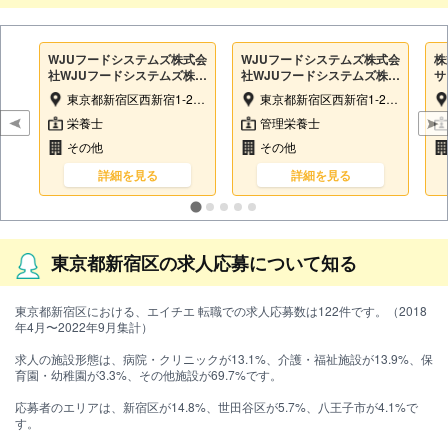
WJUフードシステムズ株式会
WJUフードシステムズ株式会
株
社WJUフードシステムズ株式
社WJUフードシステムズ株式
サ
会社
会社
ル
東京都新宿区西新宿1-26-2 新宿野村ビル14階
東京都新宿区西新宿1-26-2 新宿野村ビル14階
特
栄養士
管理栄養士
その他
その他
詳細を見る
詳細を見る
東京都新宿区の求人応募について知る
東京都新宿区における、エイチエ 転職での求人応募数は122件です。（2018
年4月〜2022年9月集計）
求人の施設形態は、病院・クリニックが13.1%、介護・福祉施設が13.9%、保
育園・幼稚園が3.3%、その他施設が69.7%です。
応募者のエリアは、新宿区が14.8%、世田谷区が5.7%、八王子市が4.1%で
す。