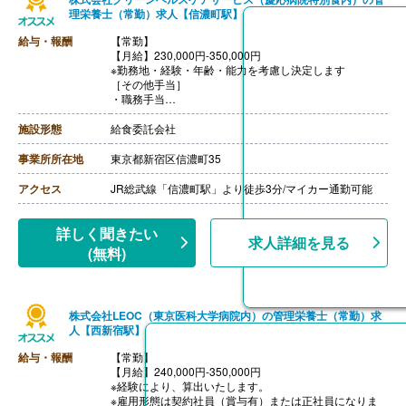
理栄養士（常勤）求人【信濃町駅】
給与・報酬
【常勤】
【月給】230,000円-350,000円
※勤務地・経験・年齢・能力を考慮し決定します
［その他手当］
・職務手当
・食事手当
・年末年始手当
施設形態
給食委託会社
【賞与】年2回（7月、12月）※会社業績、各個人実績に
応じて決定（前年度実績 2.00ヶ月/年）
事業所所在地
東京都新宿区信濃町35
【通勤手当】あり（全額支給）
【退職金】なし
アクセス
JR総武線「信濃町駅」より徒歩3分/マイカー通勤可能
詳しく聞きたい
求人詳細を見る
(無料)
株式会社LEOC（東京医科大学病院内）の管理栄養士（常勤）求
人【西新宿駅】
給与・報酬
【常勤】
【月給】240,000円-350,000円
※経験により、算出いたします。
※雇用形態は契約社員（賞与有）または正社員になりま