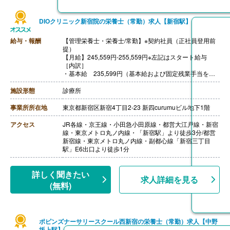
DIOクリニック新宿院の栄養士（常勤）求人【新宿駅】
給与・報酬
【管理栄養士・栄養士/常勤】※契約社員（正社員登用前
提）
【月給】245,559円-255,559円※左記はスタート給与
［内訳］
・基本給 235,599円（基本給および固定残業手当を含
めた金額）
・固定残業代 年間休日110日の場合、栄養士・管理栄
施設形態
診療所
養士ともに一律29,559円（20時間分）となります。
なお、年間休日数の設定によって固定残業代の金額は変
事業所所在地
東京都新宿区新宿4丁目2-23 新四curumuビル地下1階
動いたします。超過分は別途支給いたします。
・資格手当 管理栄養士20,000円、栄養士10,000円
アクセス
JR各線・京王線・小田急小田原線・都営大江戸線・新宿
［その他手当］
線・東京メトロ丸ノ内線・「新宿駅」より徒歩3分/都営
・インセンティブ 年4回（平均80,000円‐100,000円/
新宿線・東京メトロ丸ノ内線・副都心線「新宿三丁目
月）
駅」E6出口より徒歩1分
【賞与】年2回（6月、12月）
【通勤手当】あり（上限30,000円/月）
【昇給】年2回
詳しく聞きたい
求人詳細を見る
【退職金】なし
(無料)
ポピンズナーサリースクール西新宿の栄養士（常勤）求人【中野
坂上駅】