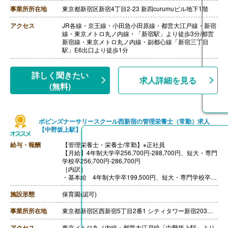
なお、年間休日数の設定によって固定残業代の金額は変
事業所所在地
東京都新宿区新宿4丁目2-23 新四curumuビル地下1階
動いたします。超過分は別途支給いたします。
・資格手当 管理栄養士20,000円、栄養士10,000円
アクセス
JR各線・京王線・小田急小田原線・都営大江戸線・新宿
［その他手当］
線・東京メトロ丸ノ内線・「新宿駅」より徒歩3分/都営
・インセンティブ 年4回（平均80,000円‐100,000円/
新宿線・東京メトロ丸ノ内線・副都心線「新宿三丁目
月）
駅」E6出口より徒歩1分
【賞与】年2回（6月、12月）
【通勤手当】あり（上限30,000円/月）
【昇給】年2回
詳しく聞きたい
求人詳細を見る
【退職金】なし
(無料)
ポピンズナーサリースクール西新宿の管理栄養士（常勤）求人
【中野坂上駅】
給与・報酬
【管理栄養士・栄養士/常勤】※正社員
【月給】4年制大学卒256,700円-288,700円、短大・専門
学校卒256,700円‐286,700円
［内訳］
・基本給 4年制大学卒199,500円、短大・専門学校卒19
7,500円
・施設手当
施設形態
保育園(認可)
・資格手当
・処遇改善3手当
事業所所在地
東京都新宿区西新宿5丁目2番1 シティタワー新宿203号室
【賞与】年2回
【昇給】あり（年1回）
アクセス
東京メトロ丸ノ内線・都営大江戸線「中野坂上駅」より