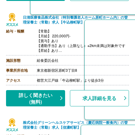
日清医療食品株式会社（特別養護老人ホーム原町ホーム内）の管
理栄養士（常勤）求人【牛込柳町駅】
給与・報酬
【常勤】
【月給】 220,000円-
【賞与】あり
【通勤手当】あり（上限なし）※2km未満は対象外です
【昇給】あり
【退職金】なし
施設形態
給食委託会社
事業所所在地
東京都新宿区原町3丁目8
アクセス
都営大江戸線「牛込柳町駅」より徒歩3分
詳しく聞きたい
求人詳細を見る
(無料)
株式会社グリーンヘルスケアサービス（慶応病院一般食内）の管
理栄養士（常勤）求人【信濃町駅】