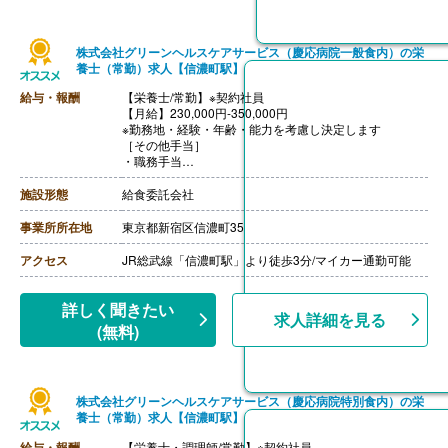
株式会社グリーンヘルスケアサービス（慶応病院一般食内）の栄
養士（常勤）求人【信濃町駅】
給与・報酬
【栄養士/常勤】※契約社員
【月給】230,000円-350,000円
※勤務地・経験・年齢・能力を考慮し決定します
［その他手当］
・職務手当
・食事手当
・年末年始手当
施設形態
給食委託会社
【賞与】年2回（7月、12月）※会社業績、各個人実績に
応じて決定（前年度実績 2.00ヶ月/年）
事業所所在地
東京都新宿区信濃町35
【通勤手当】あり（全額支給）
【退職金】なし
アクセス
JR総武線「信濃町駅」より徒歩3分/マイカー通勤可能
詳しく聞きたい
求人詳細を見る
(無料)
株式会社グリーンヘルスケアサービス（慶応病院特別食内）の栄
養士（常勤）求人【信濃町駅】
給与・報酬
【栄養士・調理師/常勤】※契約社員