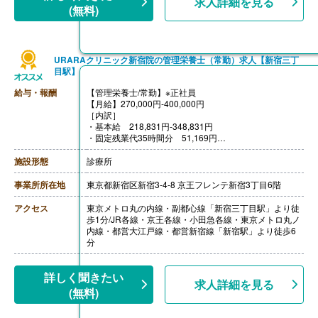
求人詳細を見る
(無料)
URARAクリニック新宿院の管理栄養士（常勤）求人【新宿三丁
目駅】
給与・報酬
【管理栄養士/常勤】※正社員
【月給】270,000円‐400,000円
［内訳］
・基本給 218,831円-348,831円
・固定残業代35時間分 51,169円
※残業代35時間分を支給、35時間を超える残業は追加で
残業代支給
施設形態
診療所
［その他手当］
・各種手当
事業所所在地
東京都新宿区新宿3-4-8 京王フレンテ新宿3丁目6階
【賞与】あり（計1.50ヶ月分）※決算賞与
【通勤手当】あり※条件あり
アクセス
東京メトロ丸の内線・副都心線「新宿三丁目駅」より徒
歩1分/JR各線・京王各線・小田急各線・東京メトロ丸ノ
内線・都営大江戸線・都営新宿線「新宿駅」より徒歩6
分
詳しく聞きたい
求人詳細を見る
(無料)