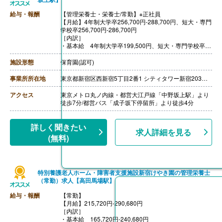
給与・報酬
【管理栄養士・栄養士/常勤】※正社員
【月給】4年制大学卒256,700円-288,700円、短大・専門
学校卒256,700円‐286,700円
［内訳］
・基本給 4年制大学卒199,500円、短大・専門学校卒19
7,500円
・施設手当
施設形態
保育園(認可)
・資格手当
・処遇改善3手当
事業所所在地
東京都新宿区西新宿5丁目2番1 シティタワー新宿203号室
【賞与】年2回
【昇給】あり（年1回）
アクセス
東京メトロ丸ノ内線・都営大江戸線「中野坂上駅」より
【通勤手当】あり（上限50,000円/月）
徒歩7分/都営バス「成子坂下停留所」より徒歩4分
詳しく聞きたい
求人詳細を見る
(無料)
特別養護老人ホーム・障害者支援施設新宿けやき園の管理栄養士
（常勤）求人【高田馬場駅】
給与・報酬
【常勤】
【月給】215,720円-290,680円
［内訳］
・基本給 165,720円‐240,680円