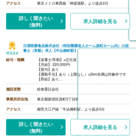
アクセス
東京メトロ東西線「神楽坂駅」より徒歩2分
詳しく聞きたい
求人詳細を見る
(無料)
日清医療食品株式会社（特別養護老人ホーム原町ホーム内）の栄
養士（常勤）求人【牛込柳町駅】
給与・報酬
【栄養士/常勤】※正社員
【月給】 220,000円-
【賞与】あり
【通勤手当】あり（上限なし）※2km未満は対象外です
【昇給】あり
【退職金】なし
施設形態
給食委託会社
事業所所在地
東京都新宿区原町3丁目8
アクセス
都営大江戸線「牛込柳町駅」より徒歩3分
詳しく聞きたい
求人詳細を見る
(無料)