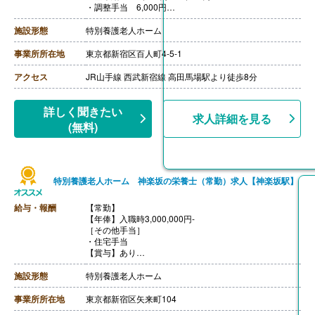
・調整手当 6,000円
・学習手当 16,000円
・資格手当 14,000円
施設形態
特別養護老人ホーム
・地域手当 14,000円
［その他手当］
事業所所在地
東京都新宿区百人町4-5-1
・早出手当 800円
・技術手当 0円-20,000円（経験による）
アクセス
JR山手線 西武新宿線 高田馬場駅より徒歩8分
・住宅手当 7,000円
・職務手当 10,000円-50,000円（役職者）
・時間外手当
詳しく聞きたい
求人詳細を見る
【賞与】年2回（0円-500,000円）※前年度実績
(無料)
【通勤手当】あり（上限50,000円）
【昇給】年1回（0円-5,000円/月）※前年度実績
特別養護老人ホーム 神楽坂の栄養士（常勤）求人【神楽坂駅】
給与・報酬
【常勤】
【年俸】入職時3,000,000円-
［その他手当］
・住宅手当
【賞与】あり
【通勤手当】あり
【昇給】あり
施設形態
特別養護老人ホーム
【退職金】あり
事業所所在地
東京都新宿区矢来町104