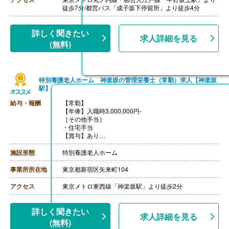
【通勤手当】あり（上限50,000円/月）
徒歩7分/都営バス「成子坂下停留所」より徒歩4分
詳しく聞きたい
求人詳細を見る
(無料)
特別養護老人ホーム 神楽坂の管理栄養士（常勤）求人【神楽坂
駅】
給与・報酬
【常勤】
【年俸】入職時3,000,000円-
［その他手当］
・住宅手当
【賞与】あり
【通勤手当】あり
【昇給】あり
施設形態
特別養護老人ホーム
【退職金】あり
事業所所在地
東京都新宿区矢来町104
アクセス
東京メトロ東西線「神楽坂駅」より徒歩2分
詳しく聞きたい
求人詳細を見る
(無料)