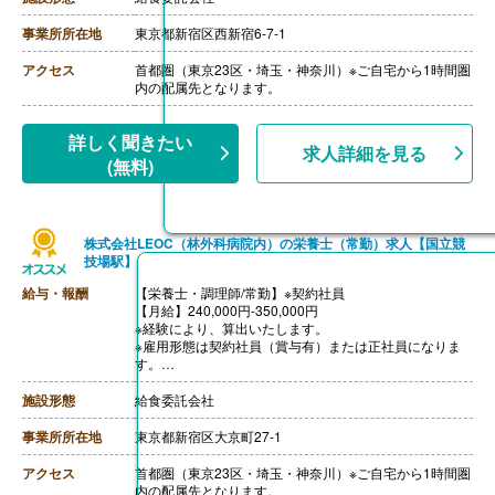
年収3,000,000円-
・調理師病院調理経験3年程度の場合
事業所所在地
東京都新宿区西新宿6-7-1
年収3,500,000円-4,000,000円
ご面接を通して雇用形態を検討します。
アクセス
首都圏（東京23区・埼玉・神奈川）※ご自宅から1時間圏
【賞与】年2回（1.0-2.0ヶ月分）※前年度実績、経験によ
内の配属先となります。
る
【通勤手当】あり（上限なし/月）※全額支給
【昇給】あり（年1回）
詳しく聞きたい
求人詳細を見る
【退職金】あり※勤続10年以上
(無料)
株式会社LEOC（林外科病院内）の栄養士（常勤）求人【国立競
技場駅】
給与・報酬
【栄養士・調理師/常勤】※契約社員
【月給】240,000円-350,000円
※経験により、算出いたします。
※雇用形態は契約社員（賞与有）または正社員になりま
す。
※モデル年収
・管理栄養士・栄養士で未経験の場合
施設形態
給食委託会社
年収3,000,000円-
・調理師病院調理経験3年程度の場合
事業所所在地
東京都新宿区大京町27-1
年収3,500,000円-4,000,000円
ご面接を通して雇用形態を検討します。
アクセス
首都圏（東京23区・埼玉・神奈川）※ご自宅から1時間圏
【賞与】年2回（1.0-2.0ヶ月分 ※前年度実績、経験によ
内の配属先となります。