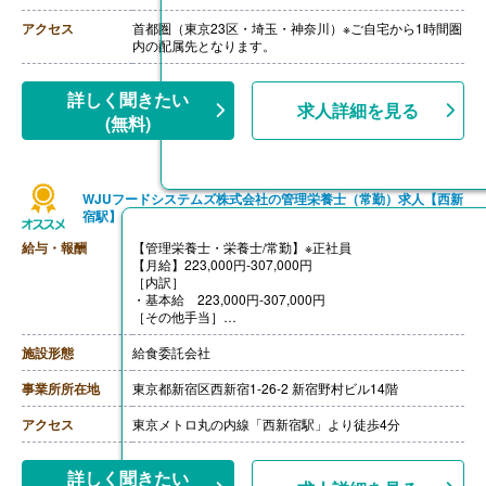
年収3,500,000円-4,000,000円
ご面接を通して雇用形態を検討します。
アクセス
首都圏（東京23区・埼玉・神奈川）※ご自宅から1時間圏
【賞与】年2回（1.0-2.0ヶ月分 ※前年度実績、経験によ
内の配属先となります。
る）
【通勤手当】あり（上限なし/月）※全額支給
【昇給】あり（年1回）
詳しく聞きたい
求人詳細を見る
【退職金】あり※勤続10年以上
(無料)
WJUフードシステムズ株式会社の管理栄養士（常勤）求人【西新
宿駅】
給与・報酬
【管理栄養士・栄養士/常勤】※正社員
【月給】223,000円-307,000円
［内訳］
・基本給 223,000円-307,000円
［その他手当］
・資格手当
・役職手当
施設形態
給食委託会社
【賞与】1ヶ月分
【通勤手当】あり
事業所所在地
東京都新宿区西新宿1-26-2 新宿野村ビル14階
アクセス
東京メトロ丸の内線「西新宿駅」より徒歩4分
詳しく聞きたい