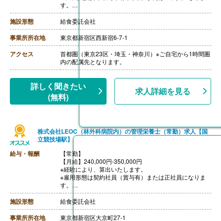
す。
※モデル年収
・管理栄養士・栄養士で未経験の場合
施設形態
給食委託会社
年収3,000,000円-
・調理師病院調理経験3年程度の場合
事業所所在地
東京都新宿区西新宿6-7-1
年収3,500,000円-4,000,000円
ご面接を通して雇用形態を検討します。
アクセス
首都圏（東京23区・埼玉・神奈川）※ご自宅から1時間圏
【賞与】年2回（1.0-2.0ヶ月分）※前年度実績、経験によ
内の配属先となります。
る
【通勤手当】あり（上限なし/月）※全額支給
【昇給】あり（年1回）
詳しく聞きたい
求人詳細を見る
【退職金】あり※勤続10年以上
(無料)
株式会社LEOC（林外科病院内）の管理栄養士（常勤）求人【国
立競技場駅】
給与・報酬
【常勤】
【月給】240,000円-350,000円
※経験により、算出いたします。
※雇用形態は契約社員（賞与有）または正社員になりま
す。
※モデル年収
・管理栄養士・栄養士で未経験の場合
施設形態
給食委託会社
年収3,000,000円-
・調理師病院調理経験3年程度の場合
事業所所在地
東京都新宿区大京町27-1