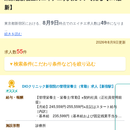
新】
8月9日
49
東京都新宿区における、
時点でのエイチエ求人数は
件になりま
す。
続きを読む
募集資格別に見ると、調理師求人が30.6%、管理栄養士求人が32.7%、栄養士
2026年8月9日更新
求人が36.7%となります。
55
求人数
件
雇用形態別に見ると、常勤求人が100%となります。
▼検索条件(こだわり条件など)を絞り込む
施設形態別に見ると、病院・クリニック求人が6.1%、介護・福祉求人が12.
2%、保育園等求人が22.4%、その他求人が59.2%となります。
DIOクリニック新宿院の管理栄養士（常勤）求人【新宿駅】
給与・報酬
【管理栄養士・栄養士/常勤】※契約社員（正社員登用前
提）
【月給】245,559円-255,559円※左記はスタート給与
［内訳］
・基本給 235,599円（基本給および固定残業手当を含
めた金額）
・固定残業代 年間休日110日の場合、栄養士・管理栄
施設形態
診療所
養士ともに一律29,559円（20時間分）となります。