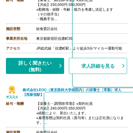
【月給】230,000円-350,000円
※勤務地・経験・年齢・能力を考慮し決定します
［その他手当］
・職務手当
・食事手当
・年末年始手当
施設形態
給食委託会社
【賞与】年2回（7月、12月）※会社業績、各個人実績に
応じて決定（前年度実績 2.00ヶ月/年）
事業所所在地
東京都新宿区信濃町35
【通勤手当】あり（全額支給）
【退職金】なし
アクセス
JR総武線「信濃町駅」より徒歩3分/マイカー通勤可能
詳しく聞きたい
求人詳細を見る
(無料)
株式会社LEOC（東京医科大学病院内）の栄養士（常勤）求人
【西新宿駅】
給与・報酬
【栄養士・調理師/常勤】※契約社員
【月給】240,000円-350,000円
※経験により、算出いたします。
※雇用形態は契約社員（賞与有）または正社員になりま
す。
※モデル年収
・管理栄養士・栄養士で未経験の場合
施設形態
給食委託会社