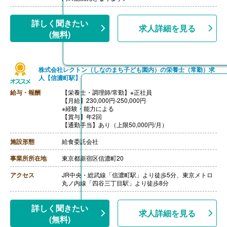
る）
【通勤手当】あり（上限なし/月）※全額支給
【昇給】あり（年1回）
詳しく聞きたい
求人詳細を見る
【退職金】あり※勤続10年以上
(無料)
株式会社レクトン（しなのまち子ども園内）の栄養士（常勤）求
人【信濃町駅】
給与・報酬
【栄養士・調理師/常勤】※正社員
【月給】230,000円-250,000円
※経験・能力による
【賞与】年2回
【通勤手当】あり（上限50,000円/月）
施設形態
給食委託会社
事業所所在地
東京都新宿区信濃町20
アクセス
JR中央・総武線「信濃町駅」より徒歩5分、東京メトロ
丸ノ内線「四谷三丁目駅」より徒歩8分
詳しく聞きたい
求人詳細を見る
(無料)