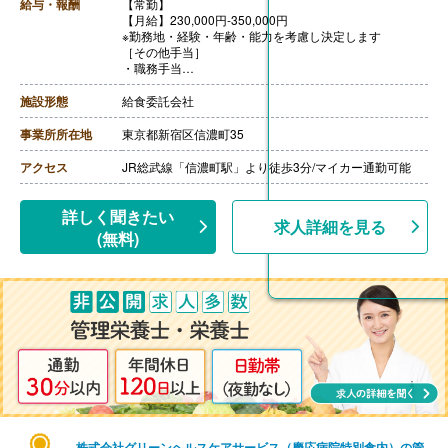
給与・報酬
【常勤】
【月給】230,000円-350,000円
※勤務地・経験・年齢・能力を考慮し決定します
［その他手当］
・職務手当
・食事手当
・年末年始手当
施設形態
給食委託会社
【賞与】年2回（7月、12月）※会社業績、各個人実績に
応じて決定（前年度実績 2.00ヶ月/年）
事業所所在地
東京都新宿区信濃町35
【通勤手当】あり（全額支給）
【退職金】なし
アクセス
JR総武線「信濃町駅」より徒歩3分/マイカー通勤可能
詳しく聞きたい
求人詳細を見る
(無料)
株式会社グリーンヘルスケアサービス（慶応病院特別食内）の管