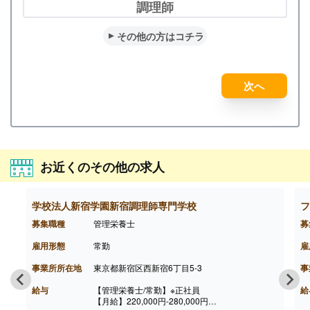
調理師
その他の方はコチラ
次へ
お近くのその他の求人
学校法人新宿学園新宿調理師専門学校
フ
募集職種
管理栄養士
募
雇用形態
常勤
雇
事業所所在地
東京都新宿区西新宿6丁目5-3
事
給与
【管理栄養士/常勤】※正社員
給
【月給】220,000円-280,000円