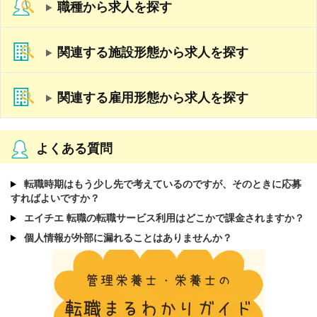
職種から求人を探す
0円
［その他手当］
・インセンティブ 年4回（平均80,000円‐100,00
0円/月）
関連する施設形態から求人を探す
【賞与】年2回（6月、12月）
【通勤手当】あり（上限30,000円/月）
【昇給】年2回
【退職金】なし
関連する雇用形態から求人を探す
よくある質問
転職時期はもう少し先で考えているのですが、そのときに応募
すればよいですか？
エイチエ 転職の転職サービス利用はどこかで課金されますか？
個人情報が外部に漏れることはありませんか？