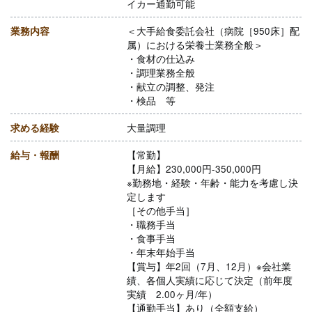
イカー通勤可能
業務内容
＜大手給食委託会社（病院［950床］配
属）における栄養士業務全般＞
・食材の仕込み
・調理業務全般
・献立の調整、発注
・検品 等
求める経験
大量調理
給与・報酬
【常勤】
【月給】230,000円-350,000円
※勤務地・経験・年齢・能力を考慮し決
定します
［その他手当］
・職務手当
・食事手当
・年末年始手当
【賞与】年2回（7月、12月）※会社業
績、各個人実績に応じて決定（前年度
実績 2.00ヶ月/年）
【通勤手当】あり（全額支給）