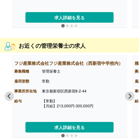
［その他手当］
・住宅手当 9,000円-12,000円
・家族扶養手当
・役付手当
求人詳細を見る
【賞与】年2回（計3.00ヶ月分）※実績
【通勤手当】あり（実費支給）
【昇給】あり（年1回、貢献度による査定に基づ
く）※前年度実績
【退職金】あり※勤続3年以上
お近くの管理栄養士の求人
フジ産業株式会社フジ産業株式会社（西新宿中学校内）
株
募集職種
管理栄養士
募
雇用形態
常勤
雇
事業所所在地
東京都新宿区西新宿8-2-44
事
給与
【常勤】
給
【月給】213,000円-300,000円
求人詳細を見る