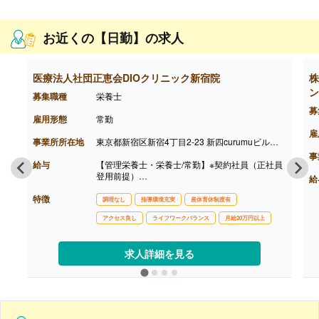
お近くの【日勤】の求人
医療法人社団正恵会DIOクリニック新宿院
株
ン
募集職種
栄養士
募
雇用形態
常勤
雇
事業所所在地
東京都新宿区新宿4丁目2-23 新四curumuビル地下1階
事
給与
【管理栄養士・栄養士/常勤】※契約社員（正社員
登用前提）
給
【月給】245,559円-255,559円※左記はスタート
特徴
給与
調理なし
指導環境充実
産休育休制度有
［内訳］
アクセス良し
ライフワークバランス
月給20万円以上
・基本給 235,599円（基本給および固定残業手
当を含めた金額）
・固定残業代 年間休日110日の場合、栄養士・
求人詳細を見る
管理栄養士ともに一律29,559円（20時間分）と
なります。
なお、年間休日数の設定によって固定残業代の金
額は変動いたします。超過分は別途支給いたしま
す。
・資格手当 管理栄養士20,000円、栄養士10,00