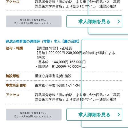
・時間外手当
アクセス
西武国分寺線「鷹の台駅」より車で6分/西武バス「武蔵
・役職手当
野美術大学停留所」より徒歩1分/マイカー通勤応相談
【賞与】年2回
【通勤手当】あり（全額支給）※規定あり
【昇給】年1回（給与見直し）
現在募集しておりません。
求人詳細を見る
【退職金】あり※勤続3年以上
近しい求人をお問い合わせください。
緑成会整育園の調理師（常勤）求人【鷹の台駅】
給与・報酬
【調理師/常勤】※正社員
【月給】209,000円-239,000円※給与幅は経験による
［内訳］
・基本給 144,000円‐165,000円
・職能給 61,000円‐70,000円
・処遇改善1手当 4,000円
［その他手当］
施設形態
重症心身障害児(者)施設
・皆勤手当 5,000円
・早番手当 1,000円/回
事業所所在地
東京都小平市小川町1-741-34
・ライセンス手当 最大6ライセンスで30,000円/月（各
ライセンスごとに5,000円/月）
アクセス
西武国分寺線「鷹の台駅」より車で6分/西武バス「武蔵
・時間外手当
野美術大学停留所」より徒歩1分/マイカー通勤応相談
・役職手当
【賞与】年2回※2年目より支給
【通勤手当】あり（全額支給）※車通勤の場合、距離に
現在募集しておりません。
求人詳細を見る
応じて上限31,600円/月
近しい求人をお問い合わせください。
【昇給】年1回（給与見直し、4月）
【退職金】あり※勤続3年以上