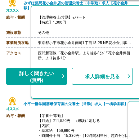
みずほ薬局花小金井店の管理栄養士（非常勤）求人【花小金井
駅】
給与・報酬
【管理栄養士/常勤】※パート
【時給】1,300円
施設形態
その他
事業所所在地
東京都小平市花小金井南町1丁目18-25 NR花小金井駅前1階
アクセス
西武新宿線「花小金井駅」より徒歩3分/「花小金井停留
所」より徒歩1分
詳しく聞きたい
求人詳細を見る
(無料)
小平一橋学園雲母保育園の栄養士（常勤）求人【一橋学園駅】
給与・報酬
【栄養士/常勤】
【月給】211,520円- ※経験に応じる
［内訳］
・基本給 156,690円-
・時間外手当 15,330円-（10時間相当分、超過分別途