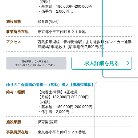
［内訳］
・基本給 180,000円-200,000円
・係手当 2,000円
［その他手当］
・住宅手当 一律20,000円/月 ※但し、交通費とどちら
施設形態
保育園(認可)
かの支給
・資格手当（指定の研修を受け、資格を保持した方）上
事業所所在地
東京都小平市仲町５２１番地
限9,000円/月
・キャリアアップ手当 120,000円/年（年度末支給）※
アクセス
西武多摩湖線「青梅街道駅」より徒歩11分/マイカー通勤
但し条件有り
可能※駐車場あり（駐車場代:7,500円/月）
【賞与】年3回（計4.00ヶ月分）※前年度実績
【通勤手当】あり
【昇給】あり（年1回）
現在募集しておりません。
求人詳細を見る
【退職金】あり※勤続2年以上
近しい求人をお問い合わせください。
ゆりのこ保育園の栄養士（常勤）求人【青梅街道駅】
給与・報酬
【栄養士/常勤】※正社員
【月給】182,000円-202,000円
［内訳］
・基本給 180,000円-200,000円
・係手当 2,000円
［その他手当］
・住宅手当 一律20,000円/月 ※但し、交通費とどちら
施設形態
保育園(認可)
かの支給
・資格手当（指定の研修を受け、資格を保持した方）上
事業所所在地
東京都小平市仲町５２１番地
限9,000円/月