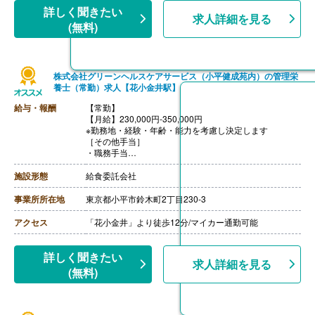
【昇給】あり（年1回）
詳しく聞きたい
求人詳細を見る
【退職金】あり
(無料)
株式会社グリーンヘルスケアサービス（小平健成苑内）の管理栄
養士（常勤）求人【花小金井駅】
給与・報酬
【常勤】
【月給】230,000円-350,000円
※勤務地・経験・年齢・能力を考慮し決定します
［その他手当］
・職務手当
・食事手当
・年末年始手当
施設形態
給食委託会社
【賞与】年2回（7月、12月）※会社業績、各個人実績に
応じて決定（前年度実績 2.00ヶ月/年）
事業所所在地
東京都小平市鈴木町2丁目230-3
【通勤手当】あり（全額支給）
【退職金】なし
アクセス
「花小金井」より徒歩12分/マイカー通勤可能
詳しく聞きたい
求人詳細を見る
(無料)