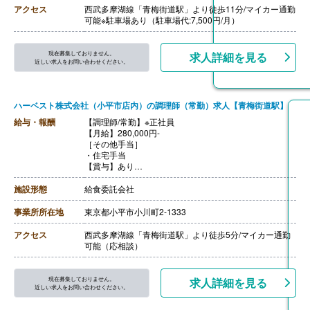
・キャリアアップ手当 120,000円/年（年度末支給）※
アクセス
西武多摩湖線「青梅街道駅」より徒歩11分/マイカー通勤
但し条件有り
可能※駐車場あり（駐車場代:7,500円/月）
【賞与】年3回（計4.00ヶ月分）※前年度実績
【通勤手当】あり
【昇給】あり（年1回）
現在募集しておりません。
求人詳細を見る
【退職金】あり※勤続2年以上
近しい求人をお問い合わせください。
ハーベスト株式会社（小平市店内）の調理師（常勤）求人【青梅街道駅】
給与・報酬
【調理師/常勤】※正社員
【月給】280,000円-
［その他手当］
・住宅手当
【賞与】あり
【通勤手当】あり（上限20,900円/月）※2km以上は交通
費支給
施設形態
給食委託会社
【昇給】あり（規定による）
【退職金】あり※勤続3年以上
事業所所在地
東京都小平市小川町2-1333
アクセス
西武多摩湖線「青梅街道駅」より徒歩5分/マイカー通勤
可能（応相談）
現在募集しておりません。
求人詳細を見る
近しい求人をお問い合わせください。