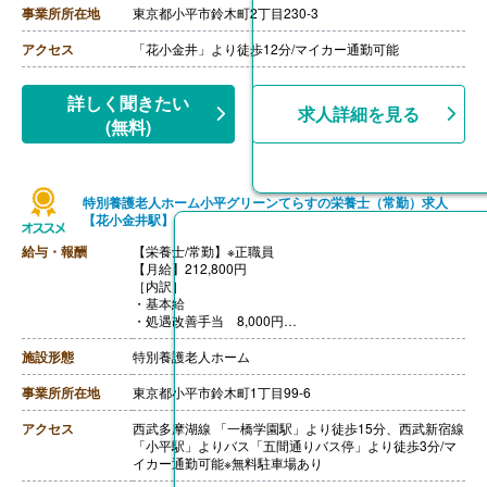
応じて決定（前年度実績 2.00ヶ月/年）
事業所所在地
東京都小平市鈴木町2丁目230-3
【通勤手当】あり（全額支給）
【退職金】なし
アクセス
「花小金井」より徒歩12分/マイカー通勤可能
詳しく聞きたい
求人詳細を見る
(無料)
特別養護老人ホーム小平グリーンてらすの栄養士（常勤）求人
【花小金井駅】
給与・報酬
【栄養士/常勤】※正職員
【月給】212,800円
［内訳］
・基本給
・処遇改善手当 8,000円
※資格・経験により異なる
［その他手当］
施設形態
特別養護老人ホーム
・住宅手当 15,000円
・扶養手当 1人-2人目4,000円、3人-4人目6,000円
事業所所在地
東京都小平市鈴木町1丁目99-6
【賞与】年2回（計3.00ヶ月分）※同法人施設前年度実
績、業績・個人評価などにより異なる
アクセス
西武多摩湖線 「一橋学園駅」より徒歩15分、西武新宿線
【通勤手当】あり（実費支給、上限なし）※規定による
「小平駅」よりバス「五間通りバス停」より徒歩3分/マ
【昇給】あり
イカー通勤可能※無料駐車場あり
【退職金】あり※勤続3年以上