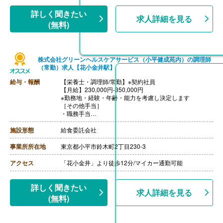
詳しく聞きたい
求人詳細を見る
(無料)
株式会社グリーンヘルスケアサービス（小平健成苑内）の調理師
（常勤）求人【花小金井駅】
給与・報酬
【栄養士・調理師/常勤】※契約社員
【月給】230,000円-350,000円
※勤務地・経験・年齢・能力を考慮し決定します
［その他手当］
・職務手当
・食事手当
・年末年始手当
施設形態
給食委託会社
【賞与】年2回（7月、12月）※会社業績、各個人実績に
応じて決定（前年度実績 2.00ヶ月/年）
事業所所在地
東京都小平市鈴木町2丁目230-3
【通勤手当】あり（全額支給）
【退職金】なし
アクセス
「花小金井」より徒歩12分/マイカー通勤可能
詳しく聞きたい
求人詳細を見る
(無料)