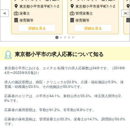
母保育園
母保育園
母
東京都小平市喜平町1-1-2
東京都小平市喜平町1-1-2
栄養士
管理栄養士
保育園等
保育園等
詳細を見る
詳細を見る
東京都小平市の求人応募について知る
東京都小平市における、エイチエ 転職での求人応募数は34件です。（2018年
4月〜2022年9月集計）
求人の施設形態は、病院・クリニックが20.6%、介護・福祉施設が5.9%、保
育園・幼稚園が23.5%、その他施設が50.0%です。
応募者のエリアは、小平市が44.1%、東村山市が35.3%、埼玉県入間市が2.
9%です。
応募者の雇用形態は、常勤が91.2%、非常勤が8.8%です。
応募者の保有資格は、管理栄養士が35.3%、栄養士が14.7%、調理師が50.0%
です。