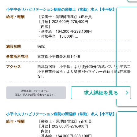
小平中央リハビリテーション病院の栄養士（常勤）求人【小平駅】
給与・報酬
【栄養士・調理師/常勤】※正社員
【月給】202,600円‐276,400円
［内訳］
・基本給 164,300円‐238,100円
・付加手当 15,000円
・業務手当 10,000円
・調整手当 6,000円
施設形態
病院
・賃上げ対応手当 7,300円
【賞与】年2回（計3,40ヶ月分）※前年度実績
事業所所在地
東京都小平市鈴木町1-146
【通勤手当】あり（上限150,000円/月）
【昇給】あり（1月あたり1,32%）※前年度実績
アクセス
西武新宿線「小平駅」より徒歩25分/西武バス「小平第二
【退職金】あり※勤続3年以上
小学校前停留所」より徒歩7分/マイカー通勤可能※駐車場
なし
現在募集しておりません。
求人詳細を見る
近しい求人をお問い合わせください。
小平中央リハビリテーション病院の調理師（常勤）求人【小平駅】
給与・報酬
【栄養士・調理師/常勤】※正社員
【月給】202,600円‐276,400円
［内訳］
・基本給 164,300円‐238,100円