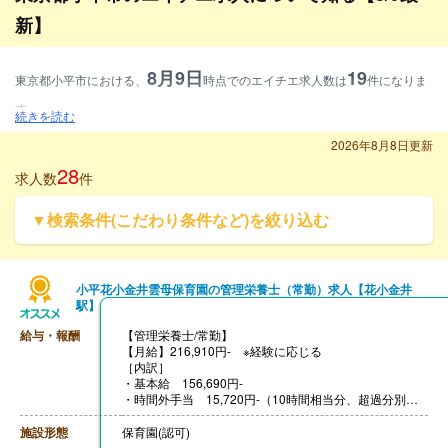
新】
8月9日
19
東京都小平市における、
時点でのエイチエ求人数は
件になりま
す。
続きを読む
募集資格別に見ると、管理栄養士求人が36.8%、栄養士求人が36.8%、調理師
2026年8月8日更新
求人が26.3%となります。
28
求人数
件
雇用形態別に見ると、常勤求人が94.7%、非常勤求人が5.3%となります。
▼検索条件(こだわり条件など)を絞り込む
施設形態別に見ると、病院・クリニック求人が10.5%、介護・福祉求人が10.
5%、保育園等求人が52.6%、その他求人が26.3%となります。
小平花小金井雲母保育園の管理栄養士（常勤）求人【花小金井
駅】
給与・報酬
【管理栄養士/常勤】
【月給】216,910円- ※経験に応じる
［内訳］
・基本給 156,690円-
・時間外手当 15,720円-（10時間相当分、超過分別途
支給）
・資格手当 20,000円
施設形態
保育園(認可)
・処遇改善手当 15,000円