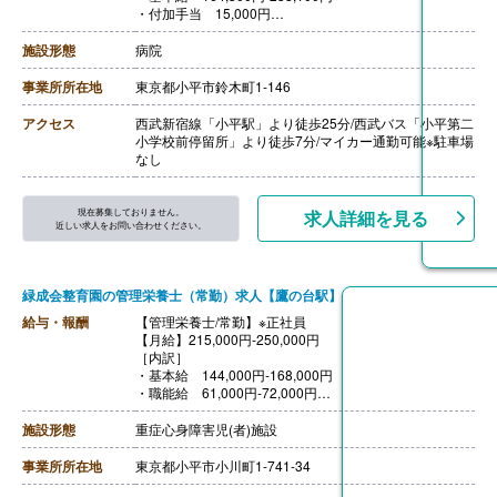
・付加手当 15,000円
・業務手当 10,000円
・調整手当 6,000円
施設形態
病院
・賃上げ対応手当 7,300円
【賞与】年2回（計3,40ヶ月分）※前年度実績
事業所所在地
東京都小平市鈴木町1-146
【通勤手当】あり（上限150,000円/月）
【昇給】あり（1月あたり1,32%）※前年度実績
アクセス
西武新宿線「小平駅」より徒歩25分/西武バス「小平第二
【退職金】あり※勤続3年以上
小学校前停留所」より徒歩7分/マイカー通勤可能※駐車場
なし
現在募集しておりません。
求人詳細を見る
近しい求人をお問い合わせください。
緑成会整育園の管理栄養士（常勤）求人【鷹の台駅】
給与・報酬
【管理栄養士/常勤】※正社員
【月給】215,000円‐250,000円
［内訳］
・基本給 144,000円‐168,000円
・職能給 61,000円‐72,000円
・ベースアップ手当 7,000円
・処遇改善1手当 3,000円
施設形態
重症心身障害児(者)施設
［その他手当］
・皆勤手当 5,000円
事業所所在地
東京都小平市小川町1-741-34
・早番手当 1,000円/回