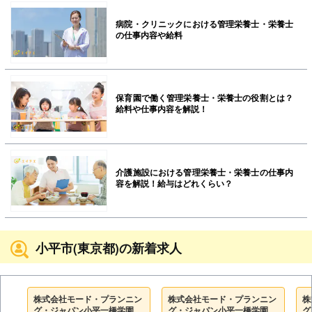
病院・クリニックにおける管理栄養士・栄養士
の仕事内容や給料
保育園で働く管理栄養士・栄養士の役割とは？
給料や仕事内容を解説！
介護施設における管理栄養士・栄養士の仕事内
容を解説！給与はどれくらい？
小平市(東京都)の新着求人
株式会社モード・プランニン
株式会社モード・プランニン
株
グ・ジャパン小平一橋学園雲
グ・ジャパン小平一橋学園雲
グ