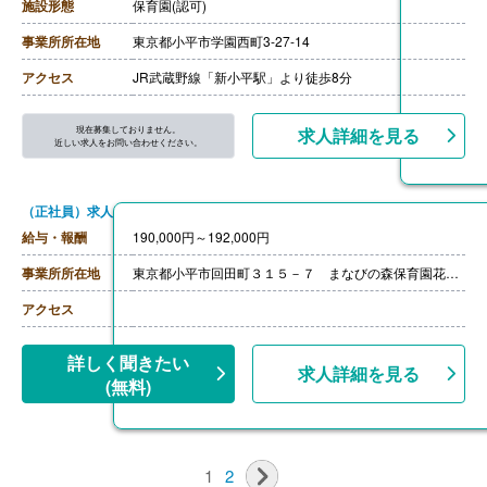
・資格手当 20,000円
施設形態
保育園(認可)
・処遇改善手当 15,000円
・その他手当 9,500円
事業所所在地
東京都小平市学園西町3-27-14
【賞与】年3回（7月・12月・4月) ※評価・業績によって
変動あり
アクセス
JR武蔵野線「新小平駅」より徒歩8分
※それぞれの賞与に合わせ別途、処遇改善金等（各60,00
0円以上）を上乗せして支給
【通勤手当】あり（全額支給）
現在募集しておりません。
求人詳細を見る
【昇給】あり（年1回）
近しい求人をお問い合わせください。
【退職金】あり
（正社員）求人
給与・報酬
190,000円～192,000円
事業所所在地
東京都小平市回田町３１５－７ まなびの森保育園花小金井
アクセス
詳しく聞きたい
求人詳細を見る
(無料)
1
2