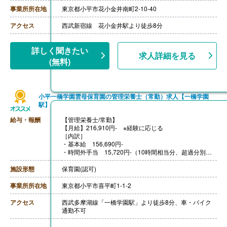
・その他手当 9,500円
事業所所在地
東京都小平市花小金井南町2-10-40
【賞与】年3回（7月・12月・4月) ※評価・業績によって
変動あり
アクセス
西武新宿線 花小金井駅より徒歩8分
※それぞれの賞与に合わせ別途、処遇改善金等（各60,00
0円以上）を上乗せして支給
【通勤手当】あり（全額支給）
詳しく聞きたい
求人詳細を見る
【昇給】あり（年1回）
(無料)
【退職金】あり
小平一橋学園雲母保育園の管理栄養士（常勤）求人【一橋学園
駅】
給与・報酬
【管理栄養士/常勤】
【月給】216,910円- ※経験に応じる
［内訳］
・基本給 156,690円-
・時間外手当 15,720円-（10時間相当分、超過分別途
支給）
・資格手当 20,000円
施設形態
保育園(認可)
・処遇改善手当 15,000円
・その他手当 9,500円
事業所所在地
東京都小平市喜平町1-1-2
【賞与】年3回（7月・12月・4月) ※評価・業績によって
変動あり
アクセス
西武多摩湖線「一橋学園駅」より徒歩8分、車・バイク
※それぞれの賞与に合わせ別途、処遇改善金等（各60,00
通勤不可
0円以上）を上乗せして支給
【通勤手当】あり（全額支給）