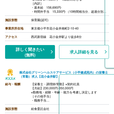
［内訳］
・基本給 156,690円-
・時間外手当 15,330円-（10時間相当分、超過分別途
支給）
・資格手当 15,000円
施設形態
保育園(認可)
・処遇改善手当 15,000円
・その他手当 9,500円
事業所所在地
東京都小平市花小金井南町2-10-40
【賞与】年3回（7月・12月・4月) ※評価・業績によって
変動あり
アクセス
西武新宿線 花小金井駅より徒歩8分
※それぞれの賞与に合わせ別途、処遇改善金等（各60,00
0円以上）を上乗せして支給
【通勤手当】あり（全額支給）
詳しく聞きたい
求人詳細を見る
【昇給】あり（年1回）
(無料)
【退職金】あり
株式会社グリーンヘルスケアサービス（小平健成苑内）の栄養士
（常勤）求人【花小金井駅】
給与・報酬
【栄養士・調理師/常勤】※契約社員
【月給】230,000円-350,000円
※勤務地・経験・年齢・能力を考慮し決定します
［その他手当］
・職務手当
・食事手当
・年末年始手当
施設形態
給食委託会社
【賞与】年2回（7月、12月）※会社業績、各個人実績に