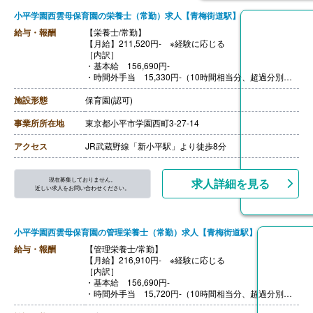
小平学園西雲母保育園の栄養士（常勤）求人【青梅街道駅】
給与・報酬
【栄養士/常勤】
【月給】211,520円- ※経験に応じる
［内訳］
・基本給 156,690円-
・時間外手当 15,330円-（10時間相当分、超過分別途
支給）
・資格手当 15,000円
施設形態
保育園(認可)
・処遇改善手当 15,000円
・その他手当 9,500円
事業所所在地
東京都小平市学園西町3-27-14
【賞与】年3回（7月・12月・4月) ※評価・業績によって
変動あり
アクセス
JR武蔵野線「新小平駅」より徒歩8分
※それぞれの賞与に合わせ別途、処遇改善金等（各60,00
0円以上）を上乗せして支給
【通勤手当】あり（全額支給）
現在募集しておりません。
求人詳細を見る
【昇給】あり（年1回）
近しい求人をお問い合わせください。
【退職金】あり
小平学園西雲母保育園の管理栄養士（常勤）求人【青梅街道駅】
給与・報酬
【管理栄養士/常勤】
【月給】216,910円- ※経験に応じる
［内訳］
・基本給 156,690円-
・時間外手当 15,720円-（10時間相当分、超過分別途
支給）