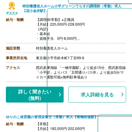
特別養護老人ホーム小平グリーンてらすの調理師（常勤）求人
【花小金井駅】
給与・報酬
【調理師/常勤】※正職員
【月給】220,000円-228,000円
［内訳］
・基本給
・資格手当 0円-8,000円
・処遇改善手当 8,000円
※資格・経験により異なる
施設形態
特別養護老人ホーム
［その他手当］
・住宅手当 15,000円
事業所所在地
東京都小平市鈴木町1丁目99-6
・扶養手当 1人-2人目4,000円、3人-4人目6,000円
【賞与】年2回（計3.00ヶ月分）※同法人施設前年度実
アクセス
西武多摩湖線 「一橋学園駅」より徒歩15分、西武新宿線
績、業績・個人評価などにより異なる
「小平駅」よりバス「五間通りバス停」より徒歩3分/マ
【通勤手当】あり（実費支給、上限なし）※規定による
イカー通勤可能※無料駐車場あり
【昇給】あり
【退職金】あり※勤続3年以上
詳しく聞きたい
求人詳細を見る
(無料)
ゆりのこ保育園の管理栄養士（常勤）求人【青梅街道駅】
給与・報酬
【常勤】
【月給】182,000円-202,000円