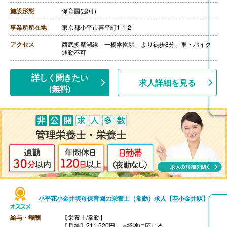
支給）
・資格手当 15,000円
施設形態
保育園(認可)
・処遇改善手当 15,000円
・その他手当 9,500円
事業所所在地
東京都小平市喜平町1-1-2
【賞与】年3回（7月・12月・4月) ※評価・業績によって
変動あり
アクセス
西武多摩湖線「一橋学園駅」より徒歩8分、車・バイク
※それぞれの賞与に合わせ別途、処遇改善金等（各60,00
通勤不可
0円以上）を上乗せして支給
【通勤手当】あり（全額支給）
【昇給】あり（年1回）
詳しく聞きたい
求人詳細を見る
【退職金】あり
(無料)
小平花小金井雲母保育園の栄養士（常勤）求人【花小金井駅】
給与・報酬
【栄養士/常勤】
【月給】211,520円- ※経験に応じる