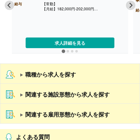
給与
【常勤】
【月給】182,000円-202,000円
給
［内訳］
・基本給 180,000円-200,000円
・係手当 2,000円
［その他手当］
・住宅手当 一律20,000円/月 ※但し、交通費と
どちらかの支給
求人詳細を見る
・資格手当（指定の研修を受け、資格を保持した
方）上限9,000円/月
・キャリアアップ手当 120,000円/年（年度末支
給）※但し条件有り
【賞与】年3回（計4.00ヶ月分）※前年度実績
【通勤手当】あり
職種から求人を探す
【昇給】あり（年1回）
【退職金】あり※勤続2年以上
関連する施設形態から求人を探す
関連する雇用形態から求人を探す
よくある質問