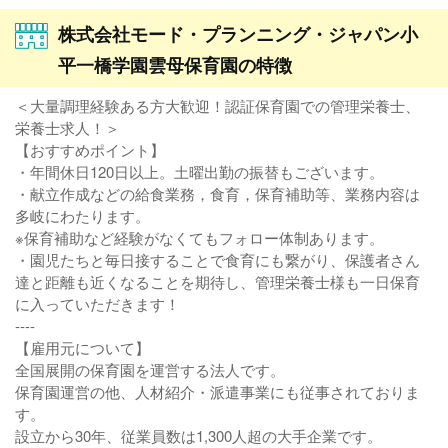
株式会社モード・プランニング・ジャパン小
平一橋学園雲母保育園の特徴
＜大量調理経験ある方大歓迎！認証保育園での管理栄養士、
栄養士求人！＞
【おすすめポイント】
・年間休日120日以上。土曜出勤の振替もございます。
・献立作成などの給食業務，食育，保育補助等、業務内容は
多岐にわたります。
※保育補助など経験がなくてもフォロー体制あります。
・園児たちと毎日接することで食育にも繋がり、保護者さん
達と距離も近くなることを期待し、管理栄養士様も一日保育
に入っていただきます！
----
【雇用元について】
全国展開の保育園を運営する法人です。
保育園運営の他、人材紹介・派遣事業にも従事されておりま
す。
設立から30年、従業員数は1,300人超の大手企業です。