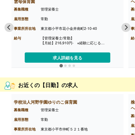
雲母保育園
ヘ
募集職種
管理栄養士
募
雇用形態
常勤
雇
事業所所在地
東京都小平市花小金井南町2-10-40
事
給与
【管理栄養士/常勤】
給
【月給】216,910円- ※経験に応じる
［内訳］
・基本給 156,690円-
・時間外手当 15,720円-（10時間相当分、超過
求人詳細を見る
分別途支給）
・資格手当 20,000円
・処遇改善手当 15,000円
・その他手当 9,500円
【賞与】年3回（7月・12月・4月) ※評価・業績に
お近くの【日勤】の求人
よって変動あり
※それぞれの賞与に合わせ別途、処遇改善金等
（各60,000円以上）を上乗せして支給
【通勤手当】あり（全額支給）
学校法人河野学園ゆりのこ保育園
株
【昇給】あり（年1回）
ヘ
募集職種
管理栄養士
【退職金】あり
募
雇用形態
常勤
雇
事業所所在地
東京都小平市仲町５２１番地
事