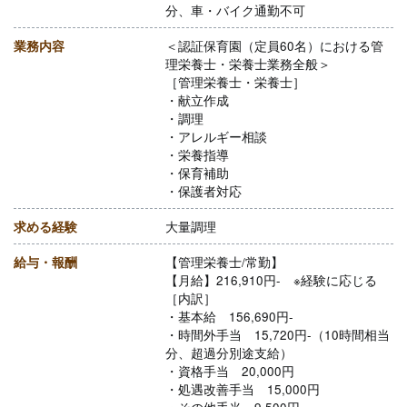
分、車・バイク通勤不可
業務内容
＜認証保育園（定員60名）における管
理栄養士・栄養士業務全般＞
［管理栄養士・栄養士］
・献立作成
・調理
・アレルギー相談
・栄養指導
・保育補助
・保護者対応
求める経験
大量調理
給与・報酬
【管理栄養士/常勤】
【月給】216,910円- ※経験に応じる
［内訳］
・基本給 156,690円-
・時間外手当 15,720円-（10時間相当
分、超過分別途支給）
・資格手当 20,000円
・処遇改善手当 15,000円