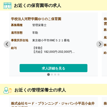
お近くの保育園等の求人
学校法人河野学園ゆりのこ保育園
株
雲
募集職種
管理栄養士
募
雇用形態
常勤
雇
事業所所在地
東京都小平市仲町５２１番地
事
給与
【常勤】
【月給】182,000円-202,000円
給
［内訳］
・基本給 180,000円-200,000円
・係手当 2,000円
［その他手当］
求人詳細を見る
・住宅手当 一律20,000円/月 ※但し、交通費と
どちらかの支給
・資格手当（指定の研修を受け、資格を保持した
方）上限9,000円/月
・キャリアアップ手当 120,000円/年（年度末支
お近くの管理栄養士の求人
給）※但し条件有り
【賞与】年3回（計4.00ヶ月分）※前年度実績
【通勤手当】あり
【昇給】あり（年1回）
株式会社モード・プランニング・ジャパン小平花小金井
株
【退職金】あり※勤続2年以上