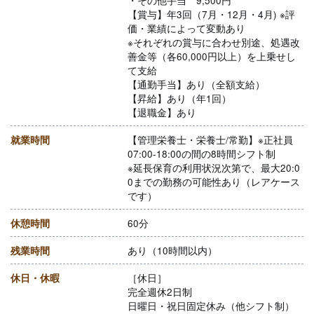
・その他手当 9,500円
【賞与】年3回（7月・12月・4月) ※評
価・業績によって変動あり
※それぞれの賞与に合わせ別途、処遇改
善金等（各60,000円以上）を上乗せし
て支給
【通勤手当】あり（全額支給）
【昇給】あり（年1回）
【退職金】あり
就業時間
【管理栄養士・栄養士/常勤】※正社員
07:00-18:00の間の8時間シフト制
※延長保育の利用状況次第で、最大20:0
0までの勤務の可能性あり（レアケース
です）
休憩時間
60分
残業時間
あり（10時間以内）
休日・休暇
［休日］
完全週休2日制
日曜日・祝日固定休み（他シフト制）