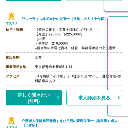
ワコーライス株式会社の栄養士（常勤）求人【小作駅】
給与・報酬
【管理栄養士・栄養士/常勤】※正社員
【月給】220,000円-225,000円
［内訳］
・基本給 210,000円
※賃金等の待遇は資格・経験・年齢等考慮の上決定致し
ます。
・職務手当 10,000円-15,000円
施設形態
企業
【賞与】年2回（計2.00ヶ月分）※前年度実績
【通勤手当】あり（上限30,000円/月）
事業所所在地
東京都青梅市新町8-1-11
【昇給】あり（1月あたり0円-15,000円）※前年度実績
【退職金】あり※勤続10年以上
アクセス
JR青梅線「小作駅」より徒歩15分/マイカー通勤可能※無
料駐車場あり
詳しく聞きたい
求人詳細を見る
(無料)
介護老人保健施設青梅すえひろ苑の管理栄養士（非常勤）求人
【小作駅】