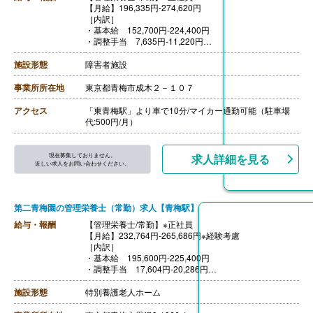
【月給】196,335円-274,620円
［内訳］
・基本給 152,700円-224,400円
・調整手当 7,635円-11,220円
・処遇改善手当 36,000円-39,000円
【賞与】年2回（計4ヶ月分）※前年度実績
施設形態
障害者施設
【通勤手当】あり（上限35,000円/月）
【昇給】あり（1月あたり2.20％）※前年度実績
事業所所在地
東京都青梅市成木２－１０７
【退職金】あり※共済加入、勤続1年以上
アクセス
「東青梅駅」より車で10分/マイカー通勤可能（駐車場
代:500円/月）
現在募集しておりません。
求人詳細を見る
近しい求人をお問い合わせください。
第二青梅園の管理栄養士（常勤）求人【青梅駅】
給与・報酬
【管理栄養士/常勤】※正社員
【月給】232,764円-265,686円※経験考慮
［内訳］
・基本給 195,600円-225,400円
・調整手当 17,604円-20,286円
・特別業務手当 19,560円-20,000円
［その他手当］
施設形態
特別養護老人ホーム
・家族手当