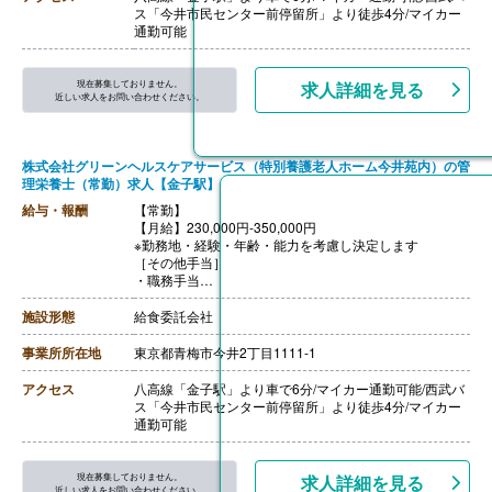
ス「今井市民センター前停留所」より徒歩4分/マイカー
通勤可能
現在募集しておりません。
求人詳細を見る
近しい求人をお問い合わせください。
株式会社グリーンヘルスケアサービス（特別養護老人ホーム今井苑内）の管
理栄養士（常勤）求人【金子駅】
給与・報酬
【常勤】
【月給】230,000円-350,000円
※勤務地・経験・年齢・能力を考慮し決定します
［その他手当］
・職務手当
・食事手当
・年末年始手当
施設形態
給食委託会社
【賞与】年2回（7月、12月）※会社業績、各個人実績に
応じて決定（前年度実績 2.00ヶ月/年）
事業所所在地
東京都青梅市今井2丁目1111-1
【通勤手当】あり（全額支給）
【退職金】なし
アクセス
八高線「金子駅」より車で6分/マイカー通勤可能/西武バ
ス「今井市民センター前停留所」より徒歩4分/マイカー
通勤可能
現在募集しておりません。
求人詳細を見る
近しい求人をお問い合わせください。