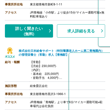
【通勤手当】あり（上限30,000円/月）
事業所所在地
東京都青梅市新町8-1-11
【昇給】あり（1月あたり0円-15,000円）※前年度実績
【退職金】あり※勤続10年以上
アクセス
JR青梅線「小作駅」より徒歩15分/マイカー通勤可能※無
料駐車場あり
詳しく聞きたい
求人詳細を見る
(無料)
株式会社日本給食サポート（特別養護老人ホーム第二青梅園内）
の管理栄養士（常勤）求人【青梅駅】
給与・報酬
【常勤】
【月給】230,000円-
［内訳］
・基本給 225,000円
・皆勤手当 4,000円-
・免許手当 5,000円-10,000円
［その他手当］
施設形態
給食委託会社
・住宅手当 12,000円（世帯主に限り支給）
【賞与】年2回（計2.00ヶ月分）※前年度実績
事業所所在地
東京都青梅市黒沢3-1966-1
【通勤手当】あり（上限20,000円/月）
【昇給】あり（1月あたり0円-6,000円）※前年度実績
アクセス
JR青梅線「青梅駅」より車で6分/マイカー通勤可能※駐
【退職金】なし
車場代は会社負担