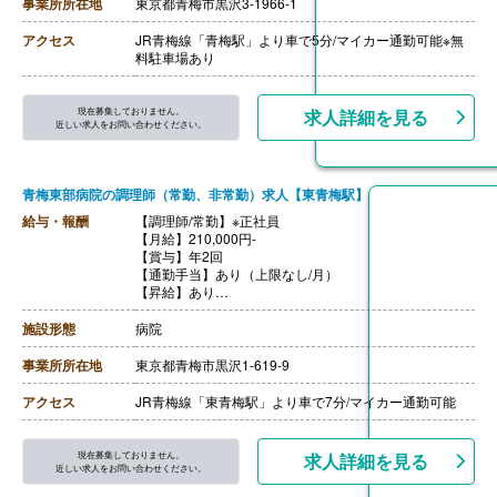
・住宅手当
事業所所在地
東京都青梅市黒沢3-1966-1
【賞与】年3回（計4.60ヶ月分）※前年度実績
【通勤手当】あり（上限25,000円/月）※ガソリン代規定
アクセス
JR青梅線「青梅駅」より車で5分/マイカー通勤可能※無
内支給
料駐車場あり
【昇給】あり（1月あたり3,300円-3,400円）※前年度実
績
【退職金】あり※退職金共済加入
現在募集しておりません。
求人詳細を見る
近しい求人をお問い合わせください。
青梅東部病院の調理師（常勤、非常勤）求人【東青梅駅】
給与・報酬
【調理師/常勤】※正社員
【月給】210,000円-
【賞与】年2回
【通勤手当】あり（上限なし/月）
【昇給】あり
【退職金】なし
施設形態
病院
事業所所在地
東京都青梅市黒沢1-619-9
アクセス
JR青梅線「東青梅駅」より車で7分/マイカー通勤可能
現在募集しておりません。
求人詳細を見る
近しい求人をお問い合わせください。