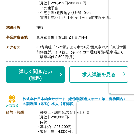
【月給】226,452円-300,000円
［その他手当］
・住宅手当※勤務地より片道10km
【賞与】年2回（計4.60ヶ月分）※前年度実績
【通勤手当】あり（上限50,000円/月）
【昇給】あり（年1回）
施設形態
施設
【退職金】あり※勤続1年以上
事業所所在地
東京都青梅市友田町2丁目714-1
アクセス
JR青梅線「小作駅」より車で6分/西東京バス「恵明学園
前停留所」より徒歩1分/マイカー通勤可能※駐車場あり
（駐車場代:2,500円/月）
詳しく聞きたい
求人詳細を見る
(無料)
株式会社日本給食サポート（特別養護老人ホーム第二青梅園内）
の調理師（常勤）求人【青梅駅】
給与・報酬
【栄養士・調理師/常勤】※正社員
【月給】230,000円-
［内訳］
・基本給 225,000円
・皆勤手当 4,000円-