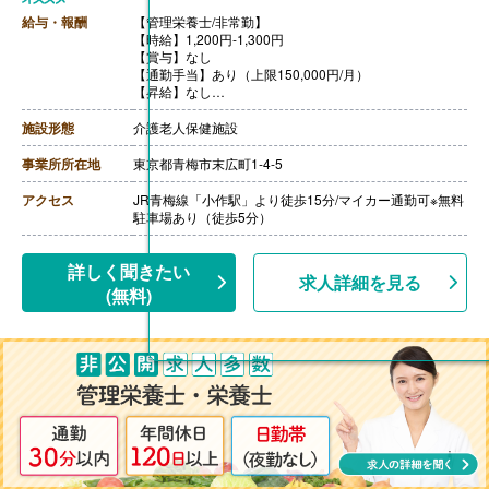
給与・報酬
【管理栄養士/非常勤】
【時給】1,200円-1,300円
【賞与】なし
【通勤手当】あり（上限150,000円/月）
【昇給】なし
【退職金】なし
施設形態
介護老人保健施設
事業所所在地
東京都青梅市末広町1-4-5
アクセス
JR青梅線「小作駅」より徒歩15分/マイカー通勤可※無料
駐車場あり（徒歩5分）
詳しく聞きたい
求人詳細を見る
(無料)