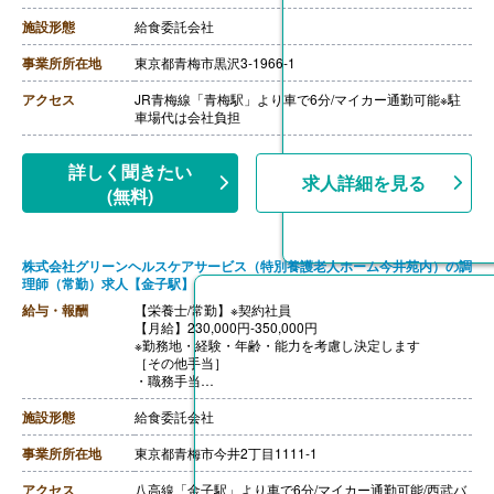
・免許手当 5,000円-10,000円
［その他手当］
施設形態
給食委託会社
・住宅手当 12,000円（世帯主に限り支給）
【賞与】年2回（計2.00ヶ月分）※前年度実績
事業所所在地
東京都青梅市黒沢3-1966-1
【通勤手当】あり（上限20,000円/月）
【昇給】あり（1月あたり0円-6,000円）※前年度実績
アクセス
JR青梅線「青梅駅」より車で6分/マイカー通勤可能※駐
【退職金】なし
車場代は会社負担
詳しく聞きたい
求人詳細を見る
(無料)
株式会社グリーンヘルスケアサービス（特別養護老人ホーム今井苑内）の調
理師（常勤）求人【金子駅】
給与・報酬
【栄養士/常勤】※契約社員
【月給】230,000円-350,000円
※勤務地・経験・年齢・能力を考慮し決定します
［その他手当］
・職務手当
・食事手当
・年末年始手当
施設形態
給食委託会社
【賞与】年2回（7月、12月）※会社業績、各個人実績に
応じて決定（前年度実績 2.00ヶ月/年）
事業所所在地
東京都青梅市今井2丁目1111-1
【通勤手当】あり（全額支給）
【退職金】なし
アクセス
八高線「金子駅」より車で6分/マイカー通勤可能/西武バ