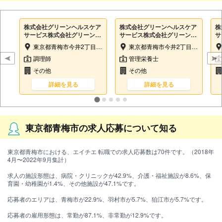
株式会社グリーンヘルスケア
株式会社グリーンヘルスケア
株
サービス株式会社グリーンヘ
サービス株式会社グリーンヘ
サ
ルスケアサービス（特別養護
ルスケアサービス（特別養護
ル
東京都青梅市今井2丁目1111-1
東京都青梅市今井2丁目1111-1
老人ホーム今井苑内）
老人ホーム今井苑内）
老
調理師
管理栄養士
その他
その他
詳細を見る
詳細を見る
東京都青梅市の求人応募について知る
東京都青梅市における、エイチエ 転職での求人応募数は70件です。（2018年
4月〜2022年9月集計）
求人の施設形態は、病院・クリニックが42.9%、介護・福祉施設が8.6%、保
育園・幼稚園が1.4%、その他施設が47.1%です。
応募者のエリアは、青梅市が22.9%、羽村市が5.7%、狛江市が5.7%です。
応募者の雇用形態は、常勤が87.1%、非常勤が12.9%です。