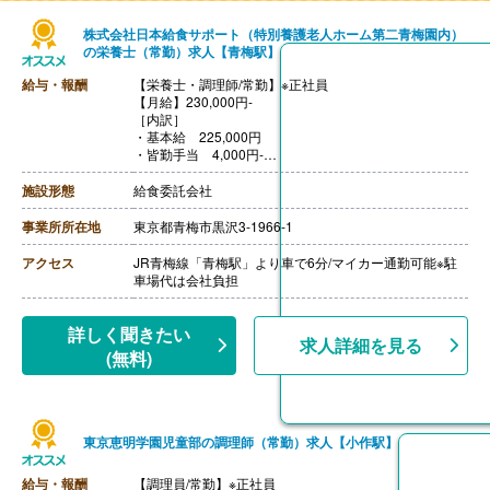
株式会社日本給食サポート（特別養護老人ホーム第二青梅園内）
の栄養士（常勤）求人【青梅駅】
給与・報酬
【栄養士・調理師/常勤】※正社員
【月給】230,000円-
［内訳］
・基本給 225,000円
・皆勤手当 4,000円-
・免許手当 5,000円-10,000円
［その他手当］
施設形態
給食委託会社
・住宅手当 12,000円（世帯主に限り支給）
【賞与】年2回（計2.00ヶ月分）※前年度実績
事業所所在地
東京都青梅市黒沢3-1966-1
【通勤手当】あり（上限20,000円/月）
【昇給】あり（1月あたり0円-6,000円）※前年度実績
アクセス
JR青梅線「青梅駅」より車で6分/マイカー通勤可能※駐
【退職金】なし
車場代は会社負担
詳しく聞きたい
求人詳細を見る
(無料)
東京恵明学園児童部の調理師（常勤）求人【小作駅】
給与・報酬
【調理員/常勤】※正社員