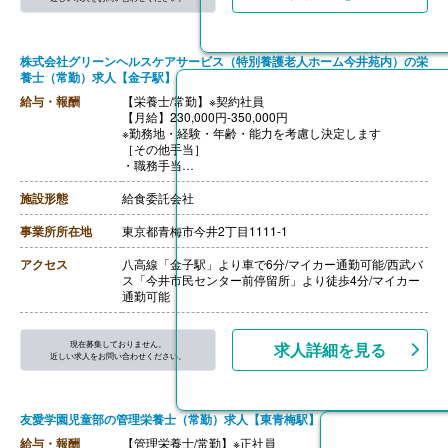
株式会社グリーンヘルスケアサービス（特別養護老人ホーム今井苑内）の栄
養士（常勤）求人【金子駅】
給与・報酬
【栄養士/常勤】※契約社員
【月給】230,000円-350,000円
※勤務地・経験・年齢・能力を考慮し決定します
［その他手当］
・職務手当
・食事手当
・年末年始手当
施設形態
給食委託会社
【賞与】年2回（7月、12月）※会社業績、各個人実績に
応じて決定（前年度実績 2.00ヶ月/年）
事業所所在地
東京都青梅市今井2丁目1111-1
【通勤手当】あり（全額支給）
【退職金】なし
アクセス
八高線「金子駅」より車で6分/マイカー通勤可能/西武バ
ス「今井市民センター前停留所」より徒歩4分/マイカー
通勤可能
現在募集しておりません。
求人詳細を見る
近しい求人をお問い合わせください。
友愛学園児童部の管理栄養士（常勤）求人【東青梅駅】
給与・報酬
【管理栄養士/常勤】※正社員