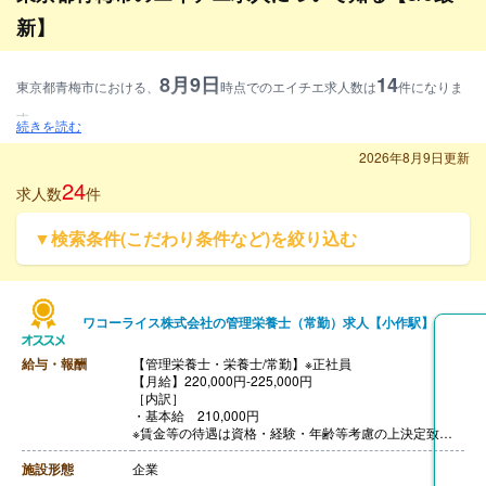
新】
8月9日
14
東京都青梅市における、
時点でのエイチエ求人数は
件になりま
す。
続きを読む
募集資格別に見ると、管理栄養士求人が42.9%、栄養士求人が28.6%、調理師
2026年8月9日更新
求人が28.6%となります。
24
求人数
件
雇用形態別に見ると、常勤求人が85.7%、常勤・非常勤求人が7.1%、非常勤
▼検索条件(こだわり条件など)を絞り込む
求人が7.1%となります。
施設形態別に見ると、病院・クリニック求人が7.1%、介護・福祉求人が35.
7%、その他求人が57.1%となります。
ワコーライス株式会社の管理栄養士（常勤）求人【小作駅】
給与・報酬
【管理栄養士・栄養士/常勤】※正社員
【月給】220,000円-225,000円
［内訳］
・基本給 210,000円
※賃金等の待遇は資格・経験・年齢等考慮の上決定致し
ます。
・職務手当 10,000円-15,000円
施設形態
企業
【賞与】年2回（計2.00ヶ月分）※前年度実績