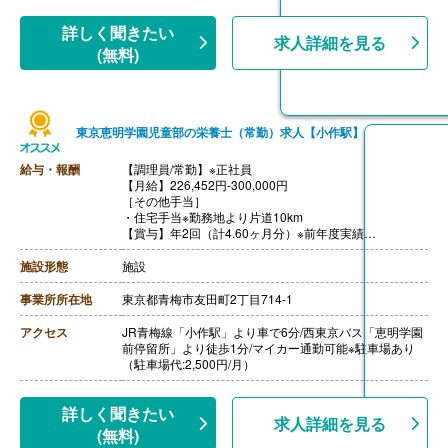
詳しく聞きたい
求人詳細を見る
(無料)
東京恵明学園児童部の栄養士（常勤）求人【小作駅】
給与・報酬
【調理員/常勤】※正社員
【月給】226,452円-300,000円
［その他手当］
・住宅手当※勤務地より片道10km
【賞与】年2回（計4.60ヶ月分）※前年度実績
【通勤手当】あり（上限50,000円/月）
【昇給】あり（年1回）
施設形態
施設
【退職金】あり※勤続1年以上
事業所所在地
東京都青梅市友田町2丁目714-1
アクセス
JR青梅線「小作駅」より車で6分/西東京バス「恵明学園
前停留所」より徒歩1分/マイカー通勤可能※駐車場あり
（駐車場代:2,500円/月）
詳しく聞きたい
求人詳細を見る
(無料)