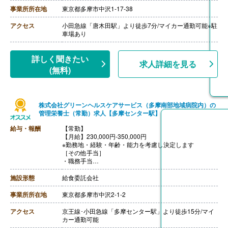
［その他手当］
事業所所在地
東京都多摩市中沢1-17-38
・住宅手当 6,000円-8,000円/月
・こども手当 5,000円/人
アクセス
小田急線「唐木田駅」より徒歩7分/マイカー通勤可能※駐
・年末年始手当 6,000円/日
車場あり
・役職手当 10,000円-/月
・時間外手当 ※分単位で実績支給
【賞与】年2回（計4.00ヶ月分）※前年度実績
詳しく聞きたい
求人詳細を見る
【通勤手当】あり（上限50,000円/月）
(無料)
【昇給】あり（年1回）※業績・人事評価により決定
【退職金】あり※勤続3年以上
株式会社グリーンヘルスケアサービス（多摩南部地域病院内）の
管理栄養士（常勤）求人【多摩センター駅】
給与・報酬
【常勤】
【月給】230,000円-350,000円
※勤務地・経験・年齢・能力を考慮し決定します
［その他手当］
・職務手当
・食事手当
・年末年始手当
施設形態
給食委託会社
【賞与】年2回（7月、12月）※会社業績、各個人実績に
応じて決定（前年度実績 2.00ヶ月/年）
事業所所在地
東京都多摩市中沢2-1-2
【通勤手当】あり（全額支給）
【退職金】なし
アクセス
京王線･小田急線「多摩センター駅」より徒歩15分/マイ
カー通勤可能