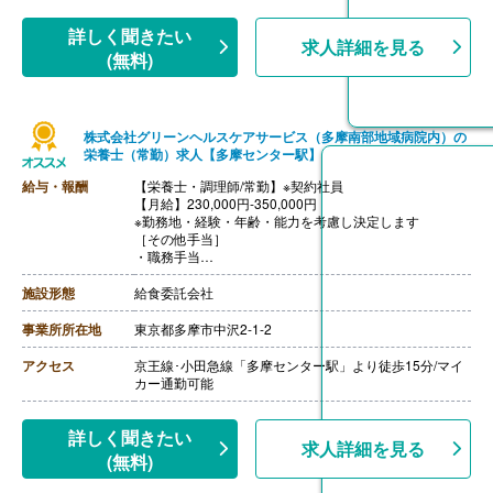
詳しく聞きたい
求人詳細を見る
(無料)
株式会社グリーンヘルスケアサービス（多摩南部地域病院内）の
栄養士（常勤）求人【多摩センター駅】
給与・報酬
【栄養士・調理師/常勤】※契約社員
【月給】230,000円-350,000円
※勤務地・経験・年齢・能力を考慮し決定します
［その他手当］
・職務手当
・食事手当
・年末年始手当
施設形態
給食委託会社
【賞与】年2回（7月、12月）※会社業績、各個人実績に
応じて決定（前年度実績 2.00ヶ月/年）
事業所所在地
東京都多摩市中沢2-1-2
【通勤手当】あり（全額支給）
【退職金】なし
アクセス
京王線･小田急線「多摩センター駅」より徒歩15分/マイ
カー通勤可能
詳しく聞きたい
求人詳細を見る
(無料)