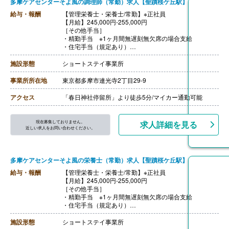
多摩ケアセンターそよ風の調理師（常勤）求人【聖蹟桜ケ丘駅】
給与・報酬
【管理栄養士・栄養士/常勤】※正社員
【月給】245,000円-255,000円
［その他手当］
・精勤手当 ※1ヶ月間無遅刻無欠席の場合支給
・住宅手当（規定あり）
・資格手当
・年末年始手当 380円/時（12/30 0時-1/3 24時）
施設形態
ショートステイ事業所
【通勤手当】あり（社内規定あり）
【賞与】年2回（6月・12月）
事業所所在地
東京都多摩市連光寺2丁目29-9
【昇給】年1回（4月）
【特別報酬（年1回）】厨房職:平均330,000円（2025年6
アクセス
「春日神社停留所」より徒歩5分/マイカー通勤可能
月支給実績）
※職種、雇用形態、在籍期間、会社の業績等によって支
給額は異なる。
現在募集しておりません。
求人詳細を見る
【退職金】あり
近しい求人をお問い合わせください。
多摩ケアセンターそよ風の栄養士（常勤）求人【聖蹟桜ケ丘駅】
給与・報酬
【管理栄養士・栄養士/常勤】※正社員
【月給】245,000円-255,000円
［その他手当］
・精勤手当 ※1ヶ月間無遅刻無欠席の場合支給
・住宅手当（規定あり）
・資格手当
・年末年始手当 380円/時（12/30 0時-1/3 24時）
施設形態
ショートステイ事業所