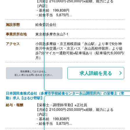
【月給】210,000円-250,000円※経験、能力による
［内訳］
・基本給 199,838円
・給食手当 5,875円
・固定残業代（2-28時間分）4,287円‐44,287円
※上記を超える時間外労働分については割増賃金を追加
施設形態
給食委託会社
で支給
【賞与】あり
事業所所在地
東京都多摩市永山7-1
【通勤手当】あり（規定支給）
アクセス
小田急多摩線・京王相模原線「永山駅」より車で6分/神
奈川中央交通バス・京王バス「永山高校停留所」より徒
歩7分/マイカー通勤可能※駐車場あり（駐車場代:6,000円/
月）
現在募集しておりません。
求人詳細を見る
近しい求人をお問い合わせください。
日本国民食株式会社（多摩市学校給食センター永山調理所内）の栄養士（常
勤）求人【はるひ野駅】
給与・報酬
【栄養士・調理師/常勤】※正社員
【月給】210,000円-250,000円※経験、能力による
［内訳］
・基本給 199,838円
・給食手当 5,875円
・固定残業代（2-28時間分）4,287円‐44,287円