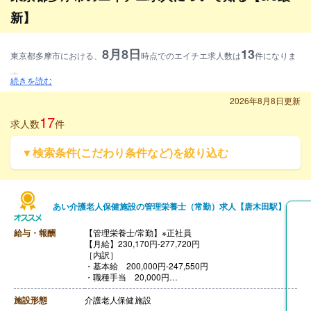
新】
8月8日
13
東京都多摩市における、
時点でのエイチエ求人数は
件になりま
す。
続きを読む
募集資格別に見ると、管理栄養士求人が38.5%、栄養士求人が30.8%、調理師
2026年8月8日更新
求人が30.8%となります。
17
求人数
件
雇用形態別に見ると、常勤求人が100%となります。
▼検索条件(こだわり条件など)を絞り込む
施設形態別に見ると、病院・クリニック求人が15.4%、介護・福祉求人が30.
8%、その他求人が53.8%となります。
あい介護老人保健施設の管理栄養士（常勤）求人【唐木田駅】
給与・報酬
【管理栄養士/常勤】※正社員
【月給】230,170円-277,720円
［内訳］
・基本給 200,000円-247,550円
・職種手当 20,000円
・処遇改善手当 7,000円
・被服手当 670円
施設形態
介護老人保健施設
・洗濯手当 2,500円