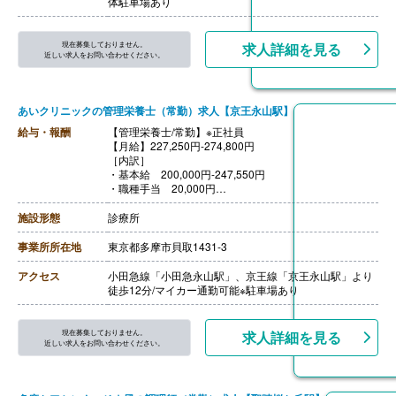
体駐車場あり
・役職手当 10,000円-/月
・時間外手当 分単位で実績支給
※各規程に基づき支給いたします。
現在募集しておりません。
求人詳細を見る
【賞与】年2回（計4.00ヶ月分）※前年度実績、業績・人
近しい求人をお問い合わせください。
事評価により決定
【通勤手当】あり（上限50,000円/月）
【昇給】あり（年1回）※業績・人事評価により決定
あいクリニックの管理栄養士（常勤）求人【京王永山駅】
【退職金】あり※勤続3年以上
給与・報酬
【管理栄養士/常勤】※正社員
【月給】227,250円-274,800円
［内訳］
・基本給 200,000円-247,550円
・職種手当 20,000円
・被服手当 250円
・処遇改善手当 7,000円
施設形態
診療所
［その他手当］
・住宅手当 6,000円-8,000円/月
事業所所在地
東京都多摩市貝取1431-3
・子ども手当 5,000円/人
・年末年始手当 6,000円/日
アクセス
小田急線「小田急永山駅」、京王線「京王永山駅」より
・役職手当 10,000円-/月
徒歩12分/マイカー通勤可能※駐車場あり
・時間外手当 ※分単位で実績支給
【賞与】年2回（計4.00ヶ月分）※前年度実績
【通勤手当】あり（上限50,000円/月）
現在募集しておりません。
求人詳細を見る
【昇給】あり（年1回）※業績・人事評価により決定
近しい求人をお問い合わせください。
【退職金】あり※勤続3年以上