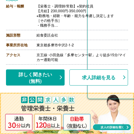
給与・報酬
【栄養士・調理師/常勤】※契約社員
【月給】230,000円-350,000円
※勤務地・経験・年齢・能力を考慮し決定します
［その他手当］
・職務手当
・食事手当
・年末年始手当
施設形態
給食委託会社
【賞与】年2回（7月、12月）※会社業績、各個人実績に
応じて決定（前年度実績 2.00ヶ月/年）
事業所所在地
東京都多摩市中沢2-1-2
【通勤手当】あり（全額支給）
【退職金】なし
アクセス
京王線･小田急線「多摩センター駅」より徒歩15分/マイ
カー通勤可能
詳しく聞きたい
求人詳細を見る
(無料)