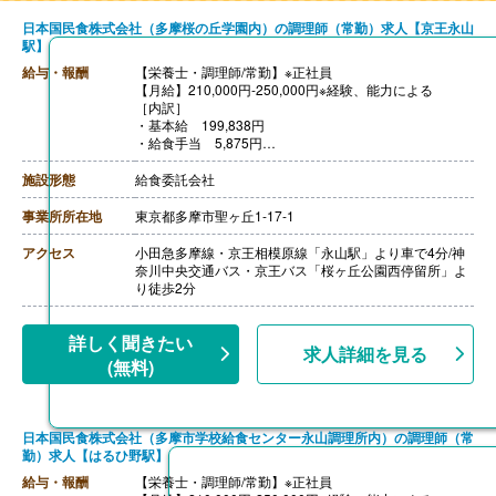
日本国民食株式会社（多摩桜の丘学園内）の調理師（常勤）求人【京王永山
駅】
給与・報酬
【栄養士・調理師/常勤】※正社員
【月給】210,000円-250,000円※経験、能力による
［内訳］
・基本給 199,838円
・給食手当 5,875円
・固定残業代（2-28時間分）4,287円‐44,287円
※上記を超える時間外労働分については割増賃金を追加
施設形態
給食委託会社
で支給
【通勤手当】あり（規定支給）
事業所所在地
東京都多摩市聖ヶ丘1-17-1
アクセス
小田急多摩線・京王相模原線「永山駅」より車で4分/神
奈川中央交通バス・京王バス「桜ヶ丘公園西停留所」よ
り徒歩2分
詳しく聞きたい
求人詳細を見る
(無料)
日本国民食株式会社（多摩市学校給食センター永山調理所内）の調理師（常
勤）求人【はるひ野駅】
給与・報酬
【栄養士・調理師/常勤】※正社員