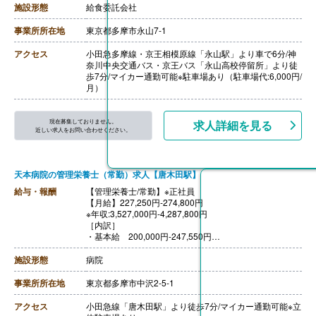
※上記を超える時間外労働分については割増賃金を追加
施設形態
給食委託会社
で支給
【賞与】あり
事業所所在地
東京都多摩市永山7-1
【通勤手当】あり（規定支給）
アクセス
小田急多摩線・京王相模原線「永山駅」より車で6分/神
奈川中央交通バス・京王バス「永山高校停留所」より徒
歩7分/マイカー通勤可能※駐車場あり（駐車場代:6,000円/
月）
現在募集しておりません。
求人詳細を見る
近しい求人をお問い合わせください。
天本病院の管理栄養士（常勤）求人【唐木田駅】
給与・報酬
【管理栄養士/常勤】※正社員
【月給】227,250円-274,800円
※年収:3,527,000円-4,287,800円
［内訳］
・基本給 200,000円-247,550円
・職種手当 20,000円
・被服手当 250円
施設形態
病院
・処遇改善手当 7,000円
［その他手当］
事業所所在地
東京都多摩市中沢2-5-1
・住宅手当 6,000円-8,000円/月
・こども手当 5,000円/人
アクセス
小田急線「唐木田駅」より徒歩7分/マイカー通勤可能※立
・年末年始手当 6,000円/日