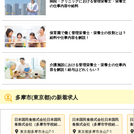
病院・クリニックにおける管理栄養士・栄養士
の仕事内容や給料
保育園で働く管理栄養士・栄養士の役割とは？
給料や仕事内容を解説！
介護施設における管理栄養士・栄養士の仕事内
容を解説！給与はどれくらい？
多摩市(東京都)の新着求人
日本国民食株式会社日本国民
日本国民食株式会社日本国民
日
食株式会社（多摩市学校給食
食株式会社（多摩市学校給食
食
センター永山調理所内）
センター永山調理所内）
内
東京都多摩市永山7-1
東京都多摩市永山7-1