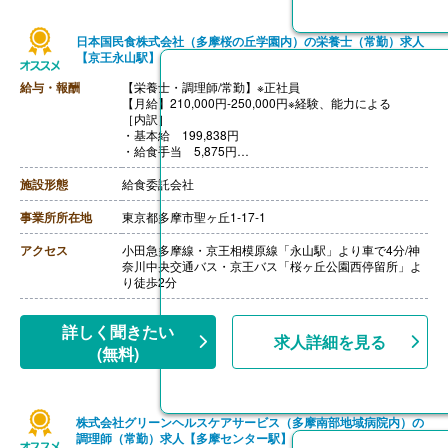
日本国民食株式会社（多摩桜の丘学園内）の栄養士（常勤）求人
【京王永山駅】
給与・報酬
【栄養士・調理師/常勤】※正社員
【月給】210,000円-250,000円※経験、能力による
［内訳］
・基本給 199,838円
・給食手当 5,875円
・固定残業代（2-28時間分）4,287円‐44,287円
※上記を超える時間外労働分については割増賃金を追加
施設形態
給食委託会社
で支給
【通勤手当】あり（規定支給）
事業所所在地
東京都多摩市聖ヶ丘1-17-1
アクセス
小田急多摩線・京王相模原線「永山駅」より車で4分/神
奈川中央交通バス・京王バス「桜ヶ丘公園西停留所」よ
り徒歩2分
詳しく聞きたい
求人詳細を見る
(無料)
株式会社グリーンヘルスケアサービス（多摩南部地域病院内）の
調理師（常勤）求人【多摩センター駅】