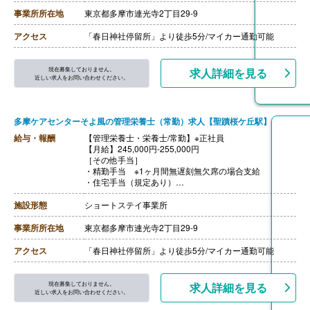
【通勤手当】あり（社内規定あり）
【賞与】年2回（6月・12月）
事業所所在地
東京都多摩市連光寺2丁目29-9
【昇給】年1回（4月）
【特別報酬（年1回）】厨房職:平均330,000円（2025年6
アクセス
「春日神社停留所」より徒歩5分/マイカー通勤可能
月支給実績）
※職種、雇用形態、在籍期間、会社の業績等によって支
給額は異なる。
現在募集しておりません。
求人詳細を見る
【退職金】あり
近しい求人をお問い合わせください。
多摩ケアセンターそよ風の管理栄養士（常勤）求人【聖蹟桜ケ丘駅】
給与・報酬
【管理栄養士・栄養士/常勤】※正社員
【月給】245,000円-255,000円
［その他手当］
・精勤手当 ※1ヶ月間無遅刻無欠席の場合支給
・住宅手当（規定あり）
・資格手当
・年末年始手当 380円/時（12/30 0時-1/3 24時）
施設形態
ショートステイ事業所
【通勤手当】あり（社内規定あり）
【賞与】年2回（6月・12月）
事業所所在地
東京都多摩市連光寺2丁目29-9
【昇給】年1回（4月）
【特別報酬（年1回）】厨房職:平均330,000円（2025年6
アクセス
「春日神社停留所」より徒歩5分/マイカー通勤可能
月支給実績）
※職種、雇用形態、在籍期間、会社の業績等によって支
給額は異なる。
現在募集しておりません。
求人詳細を見る
【退職金】あり
近しい求人をお問い合わせください。