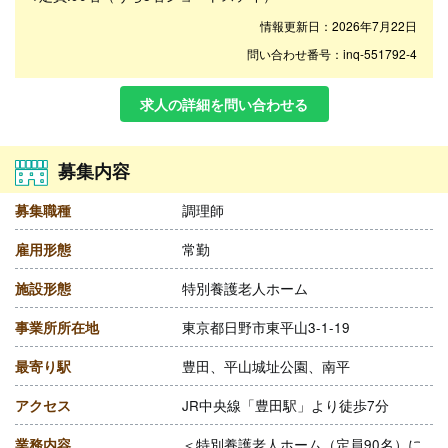
情報更新日：2026年7月22日
問い合わせ番号：inq-551792-4
求人の詳細を問い合わせる
募集内容
募集職種
調理師
雇用形態
常勤
施設形態
特別養護老人ホーム
事業所所在地
東京都日野市東平山3-1-19
最寄り駅
豊田、平山城址公園、南平
アクセス
JR中央線「豊田駅」より徒歩7分
業務内容
＜特別養護老人ホーム（定員90名）に