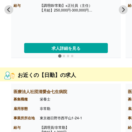
【賞与】あり（年2回寸志）
給与
【調理師/常勤】※正社員（主任）
給
【月給】250,000円-300,000円
※給与は経験に応じて決定します
【賞与】年2回2ヶ月※前年度実績
【昇給】有
【交通費】あり（実費支給）
【退職金】無し-
【調理師/常勤】※正社員（副主任）
【月給】255,000円-300,000円
※給与は経験に応じて決定します
求人詳細を見る
【賞与】年2回2ヶ月※前年度実績
【昇給】有
【交通費】あり（実費支給）
【退職金】無し-
【調理師/常勤】※正社員
お近くの【日勤】の求人
【月給】235,000円-300,000円
※給与は経験に応じて決定します
【賞与】年2回2ヶ月※前年度実績
【昇給】有
医療法人社団清愛会七生病院
医
【交通費】あり（実費支給）
募集職種
栄養士
募
【退職金】無し
雇用形態
非常勤
雇
事業所所在地
東京都日野市西平山1-24-1
事
給与
【調理員/非常勤】
給
【時給】1,300円