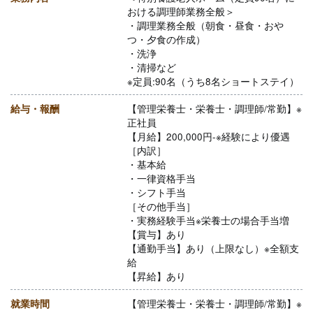
おける調理師業務全般＞
・調理業務全般（朝食・昼食・おや
つ・夕食の作成）
・洗浄
・清掃など
※定員:90名（うち8名ショートステイ）
給与・報酬
【管理栄養士・栄養士・調理師/常勤】※
正社員
【月給】200,000円-※経験により優遇
［内訳］
・基本給
・一律資格手当
・シフト手当
［その他手当］
・実務経験手当※栄養士の場合手当増
【賞与】あり
【通勤手当】あり（上限なし）※全額支
給
【昇給】あり
就業時間
【管理栄養士・栄養士・調理師/常勤】※