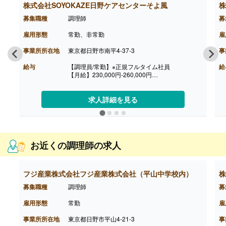
株式会社SOYOKAZE日野ケアセンターそよ風
株
募集職種
調理師
募
雇用形態
常勤、非常勤
雇
事業所所在地
東京都日野市南平4-37-3
事
給与
【調理員/常勤】※正規フルタイム社員
給
【月給】230,000円-260,000円
［その他手当］
・年末年始手当 380円/時（12/30 0時-1/3 24
時）
求人詳細を見る
【通勤手当】あり（社内規定あり）
【賞与】あり（年2回寸志）※業績による
【昇給】年1回（4月）
【特別報酬（年1回）】平均267,000円（2025年6
月支給実績）
お近くの調理師の求人
※職種、雇用形態、在籍期間、会社の業績等によ
って支給額は異なる。
【退職金】なし
【調理員/非常勤】
フジ産業株式会社フジ産業株式会社（平山中学校内）
株
【時給】1,300円-1,350円
募集職種
調理師
募
［その他手当］
・年末年始手当 380円/時（12/30 0時-1/3 24
雇用形態
常勤
雇
時）
【通勤手当】あり（社内規定あり）
事業所所在地
東京都日野市平山4-21-3
事
【昇給】年1回