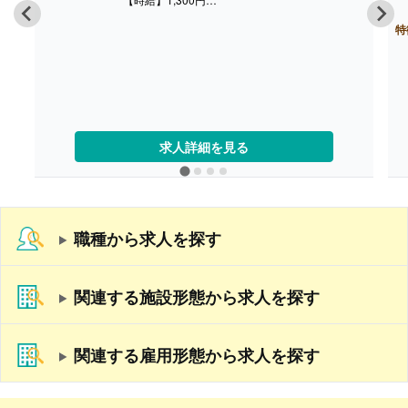
【賞与】年2回（30,000円-130,000円）※前年度
実績
特
【通勤手当】あり（上限なし）
【昇給】なし
【退職金】なし
求人詳細を見る
職種から求人を探す
関連する施設形態から求人を探す
関連する雇用形態から求人を探す