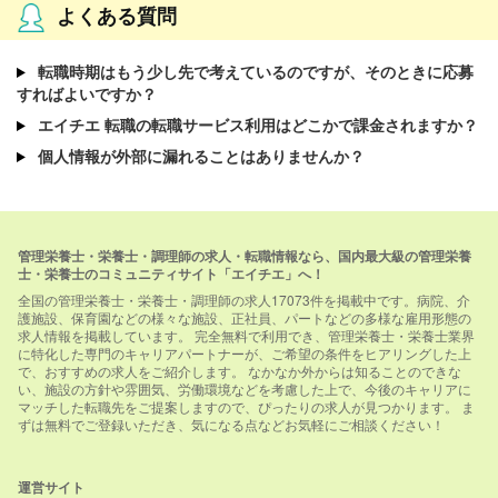
よくある質問
転職時期はもう少し先で考えているのですが、そのときに応募
すればよいですか？
エイチエ 転職の転職サービス利用はどこかで課金されますか？
個人情報が外部に漏れることはありませんか？
管理栄養士・栄養士・調理師の求人・転職情報なら、国内最大級の管理栄養
士・栄養士のコミュニティサイト「エイチエ」へ！
全国の管理栄養士・栄養士・調理師の求人17073件を掲載中です。病院、介
護施設、保育園などの様々な施設、正社員、パートなどの多様な雇用形態の
求人情報を掲載しています。 完全無料で利用でき、管理栄養士・栄養士業界
に特化した専門のキャリアパートナーが、ご希望の条件をヒアリングした上
で、おすすめの求人をご紹介します。 なかなか外からは知ることのできな
い、施設の方針や雰囲気、労働環境などを考慮した上で、今後のキャリアに
マッチした転職先をご提案しますので、ぴったりの求人が見つかります。 ま
ずは無料でご登録いただき、気になる点などお気軽にご相談ください！
運営サイト