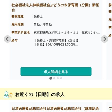
社会福祉法人神教福祉会ぶどうの木保育園（分園）新桜
株
台
募
募集職種
栄養士
雇
雇用形態
常勤、非常勤
事
事業所所在地
東京都練馬区羽沢１－１９－１１ 互恵マンション１階
給
給与
【栄養士・調理師/常勤】※正社員
【月給】254,400円-298,300円
［内訳］
・基本給 245,400円-289,300円
・処遇改善手当 9,000円
［その他手当］
・年齢手当（対象:20-50歳） 2,000-5,000円
【賞与】年2回（計3.80ヶ月分）※前年度実績
求人詳細を見る
【通勤手当】あり（上限20,000円/月）
【昇給】あり（1月あたり400円-600円）※前年度
実績
【退職金】あり※退職金共済加入
++++++++++++++++++++
【管理栄養士・栄養士・調理師・調理員/非常勤】
お近くの【日勤】の求人
【時給】1,356円-1,406円
［内訳］
・基本給 1,300円-1,350円
日清医療食品株式会社日清医療食品株式会社（練馬総合
フ
・処遇改善手当 56円