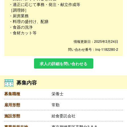
・適正に応じて事務・発注・献立作成等
［調理師］
・厨房業務
・料理の盛付け、配膳
・食器の洗浄
・食材カット等
情報更新日：2025年3月24日
問い合わせ番号：inq-1182280-2
求人の詳細を問い合わせる
募集内容
募集職種
栄養士
雇用形態
常勤
施設形態
給食委託会社
事業所所在地
東京都練馬区高野台3-8-8