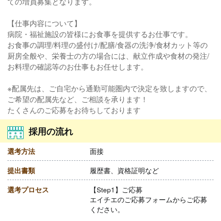
ての増員募集となります。
【仕事内容について】
病院・福祉施設の皆様にお食事を提供するお仕事です。
お食事の調理/料理の盛付け/配膳/食器の洗浄/食材カット等の
厨房全般や、栄養士の方の場合には、献立作成や食材の発注/
お料理の確認等のお仕事もお任せします。
※配属先は、ご自宅から通勤可能圏内で決定を致しますので、
ご希望の配属先など、ご相談を承ります！
たくさんのご応募をお待ちしております
採用の流れ
選考方法
面接
提出書類
履歴書、資格証明など
選考プロセス
【Step1】ご応募
エイチエのご応募フォームからご応募
ください。