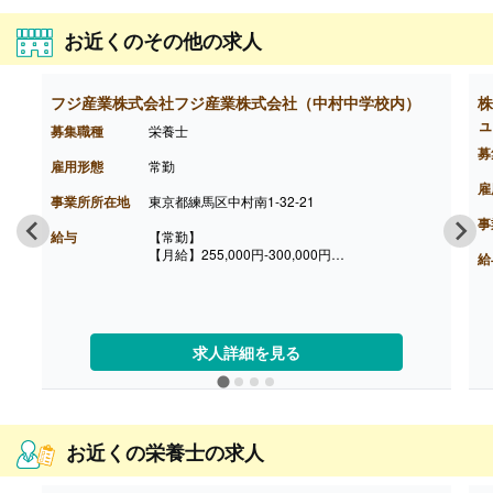
お近くのその他の求人
フジ産業株式会社フジ産業株式会社（中村中学校内）
株
ュ
募集職種
栄養士
募
雇用形態
常勤
雇
事業所所在地
東京都練馬区中村南1-32-21
事
給与
【常勤】
【月給】255,000円-300,000円
給
※給与は経験に応じて決定します
【賞与】年2回（2ヶ月）※前年度実績
【昇給】有
【通勤手当】あり（実費支給）
【退職金】無し
求人詳細を見る
お近くの栄養士の求人