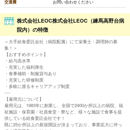
交通費
お問い合わせください
株式会社LEOC株式会社LEOC（練馬高野台病
院内）の特徴
＜大手給食委託会社（病院配属）にて栄養士・調理師の募
集！＞
【おすすめポイント】
・給与高水準
・充実した福利厚生
・食事補助・制服貸与あり
・充実した研修制度
・多岐に渡るキャリアアップ制度
----
【雇用元について】
雇用元は、1983年に創業し、全国で2400か所以上の病院、福
祉施設・保育園・社員食堂・寮など、様々な施設で食事を提
供している給食委託会社です！
既に25か所以上の新規開設が決まっており、事業拡大に伴っ