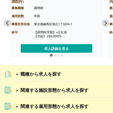
【賞与】なし
病院内）
内
【通勤手当】あり（上限20,000円/月）
募集職種
調理師
募
【昇給】なし
【退職金】なし
雇用形態
常勤
雇
事業所所在地
東京都練馬区旭丘1丁目24-1
事
給与
【調理師/常勤】※正社員
給
【月給】 220,000円-
【賞与】あり
【通勤手当】あり（上限なし）※2km未満は対象
外です
求人詳細を見る
【昇給】あり
【退職金】なし
職種から求人を探す
関連する施設形態から求人を探す
関連する雇用形態から求人を探す