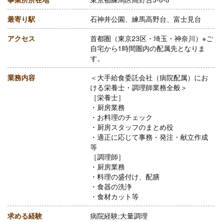
最寄り駅
石神井公園、練馬高野台、富士見台
アクセス
首都圏（東京23区・埼玉・神奈川）※ご
自宅から1時間圏内の配属先となりま
す。
業務内容
＜大手給食委託会社（病院配属）にお
ける栄養士・調理師業務全般＞
［栄養士］
・厨房業務
・お料理のチェック
・厨房スタッフのまとめ役
・適正に応じて事務・発注・献立作成
等
［調理師］
・厨房業務
・料理の盛付け、配膳
・食器の洗浄
・食材カット等
求める経験
病院経験;大量調理