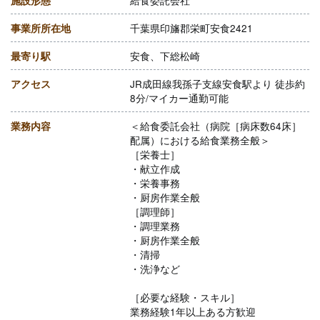
施設形態
給食委託会社
事業所所在地
千葉県印旛郡栄町安食2421
最寄り駅
安食、下総松崎
アクセス
JR成田線我孫子支線安食駅より 徒歩約
8分/マイカー通勤可能
業務内容
＜給食委託会社（病院［病床数64床］
配属）における給食業務全般＞
［栄養士］
・献立作成
・栄養事務
・厨房作業全般
［調理師］
・調理業務
・厨房作業全般
・清掃
・洗浄など
［必要な経験・スキル］
業務経験1年以上ある方歓迎