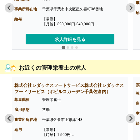
事
事業所所在地
千葉県千葉市中央区星久喜町36番地
給
給与
【常勤】
【月給】220,000円-240,000円
［内訳］
・基本給 215,000円-235,000円
・資格手当 5,000円
求人詳細を見る
【賞与】あり※個人評価による
【退職金】あり※勤続3年以上
お近くの管理栄養士の求人
株式会社シダックスフードサービス株式会社シダックス
医
フードサービス（ポピルスガーデン千葉佐倉内）
募
募集職種
管理栄養士
雇
雇用形態
常勤
事
事業所所在地
千葉県佐倉市上志津148
給
給与
【常勤】
【時給】1,500円-
［その他手当］