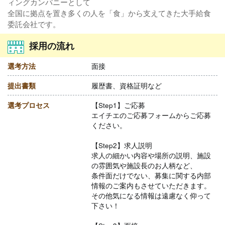
ィングカンパニーとして
全国に拠点を置き多くの人を「食」から支えてきた大手給食
委託会社です。
採用の流れ
選考方法
面接
提出書類
履歴書、資格証明など
選考プロセス
【Step1】ご応募
エイチエのご応募フォームからご応募
ください。
【Step2】求人説明
求人の細かい内容や場所の説明、施設
の雰囲気や施設長のお人柄など、
条件面だけでない、募集に関する内部
情報のご案内もさせていただきます。
その他気になる情報は遠慮なく仰って
下さい！