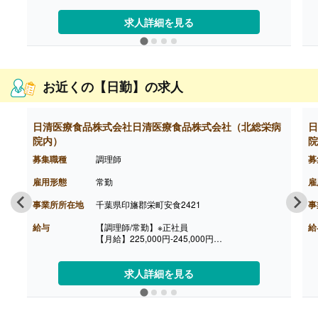
・時間外勤務手当
・休日勤務手当
求人詳細を見る
・深夜勤務手当（22:00-翌05:00）
【通勤手当】あり（上限なし）※片道2km以上
お近くの【日勤】の求人
日清医療食品株式会社日清医療食品株式会社（北総栄病
日
院内）
院
募集職種
調理師
募
雇用形態
常勤
雇
事業所所在地
千葉県印旛郡栄町安食2421
事
給与
【調理師/常勤】※正社員
給
【月給】225,000円-245,000円
［内訳］
・基本給 220,000円-240,000円
・資格手当 5,000円
求人詳細を見る
【賞与】あり※個人評価による
【退職金】あり※勤続3年以上