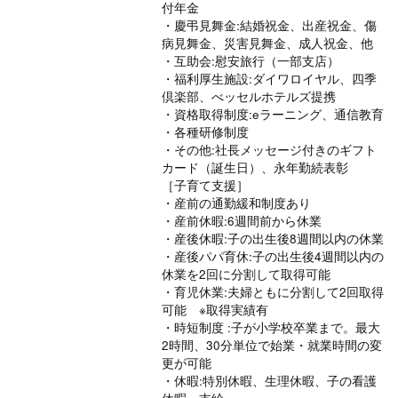
付年金
・慶弔見舞金:結婚祝金、出産祝金、傷
病見舞金、災害見舞金、成人祝金、他
・互助会:慰安旅行（一部支店）
・福利厚生施設:ダイワロイヤル、四季
倶楽部、べッセルホテルズ提携
・資格取得制度:eラーニング、通信教育
・各種研修制度
・その他:社長メッセージ付きのギフト
カード（誕生日）、永年勤続表彰
［子育て支援］
・産前の通勤緩和制度あり
・産前休暇:6週間前から休業
・産後休暇:子の出生後8週間以内の休業
・産後パパ育休:子の出生後4週間以内の
休業を2回に分割して取得可能
・育児休業:夫婦ともに分割して2回取得
可能 ※取得実績有
・時短制度 :子が小学校卒業まで。最大
2時間、30分単位で始業・就業時間の変
更が可能
・休暇:特別休暇、生理休暇、子の看護