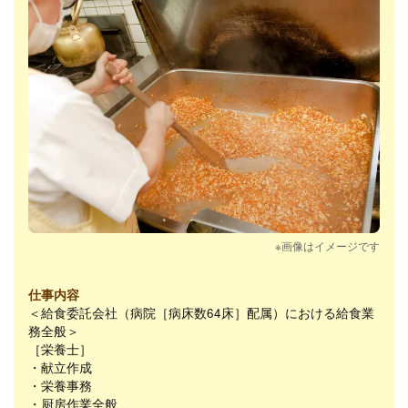
※画像はイメージです
仕事内容
＜給食委託会社（病院［病床数64床］配属）における給食業
務全般＞
［栄養士］
・献立作成
・栄養事務
・厨房作業全般