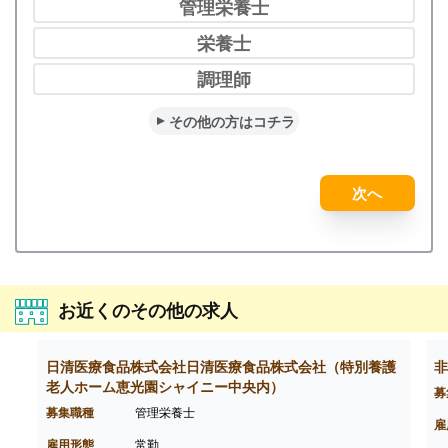
管理栄養士
栄養士
調理師
その他の方はコチラ
次へ
お近くのその他の求人
日清医療食品株式会社日清医療食品株式会社（特別養護
非
老人ホーム恵光園シャイニー中央内）
募
募集職種
管理栄養士
雇
雇用形態
常勤