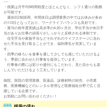
----
・残業は月平均5時間程度とほとんどなく、シフト通りの勤務
が可能です。
週休2日制採用、年間休日は調理業界の中ではお休みが多め
の113日となっており、ワークライフバランスも良好です。
・賞与の前年度実績は高水準の4.20ヶ月分、早出手当や休日手
当がありお仕事の頑張りがしっかりと反映される体制です。
住宅手当や家族手当などそれぞれのライフステージに合わ
せた手当を受け取ることができ、福利厚生が充実していま
す。
・四季の移ろいを食事を通して少しでも感じていただけるよ
う、季節に合わせた行事食を提供しています。
行事食の際には彩りや盛付にもこだわり、見た目からも楽
しんでいただけるよう工夫しています。
病院、医院の管理業務、医薬品、診療材料の卸売、小売業
務、医療機械などのレンタル管理など医療福祉分野で広く活
躍している企業です。
お気軽にお問い合わせください！
採用の流れ