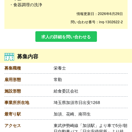
・食器調理の洗浄
情報更新日：2026年6月29日
問い合わせ番号：inq-1302622-2
求人の詳細を問い合わせる
募集内容
募集職種
栄養士
雇用形態
常勤
施設形態
給食委託会社
事業所所在地
埼玉県加須市日出安1268
最寄り駅
加須、花崎、南羽生
アクセス
東武伊勢崎線「加須駅」より車で5分/朝
日自動車バス「日出安停留所」より徒