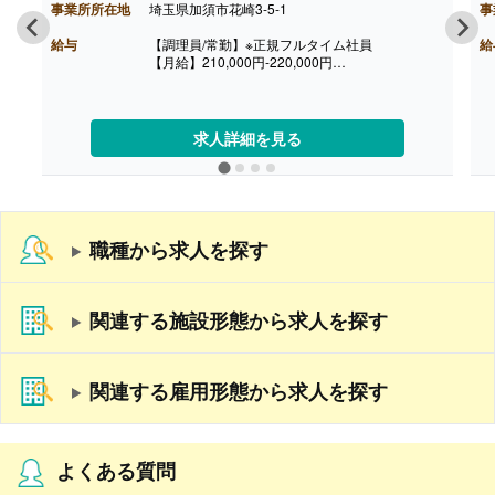
事業所所在地
埼玉県加須市花崎3-5-1
事
給与
【調理員/常勤】※正規フルタイム社員
給
【月給】210,000円-220,000円
［その他手当］
・年末年始手当 380円/時（12/30 0時-1/3 24
時）
【通勤手当】あり（社内規定あり）
求人詳細を見る
【賞与】あり（年2回寸志）
【昇給】年1回（4月）
【特別報酬（年1回）】厨房職:平均267,000円（2
025年6月支給実績）
※職種、雇用形態、在籍期間、会社の業績等によ
って支給額は異なる。
職種から求人を探す
【退職金】なし
【調理員/非常勤】
【時給】1,200円-1,300円
［その他手当］
関連する施設形態から求人を探す
・年末年始手当 380円/時（12/30 0時-1/3 24
時）
【通勤手当】あり（社内規定あり）
【賞与】あり（年2回寸志）
関連する雇用形態から求人を探す
※正規フルタイム社員は無期雇用での採用になり
ます（正社員登用あり）
よくある質問