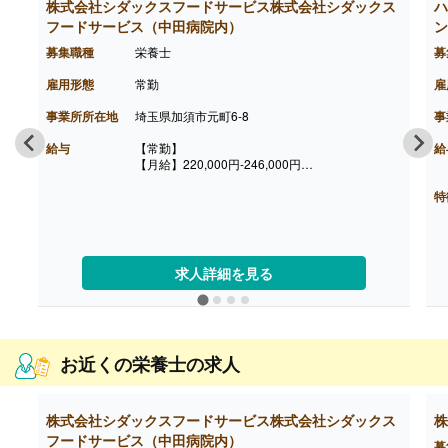
株式会社シダックスフードサービス株式会社シダックス
ハ
フードサービス（中田病院内）
ン
募集職種
栄養士
募
雇用形態
常勤
雇
事業所所在地
埼玉県加須市元町6-8
事
給与
【常勤】
給
【月給】220,000円-246,000円
※固定残業代（11.51-13.01時間/月）20,000円含
む（超過分は別途支給）
特
［その他手当］
・時間外勤務手当
・休日勤務手当
・深夜勤務手当（22:00-翌05:00）
求人詳細を見る
・休業手当
【賞与】なし
【通勤手当】あり（上限なし）※片道2km以上
お近くの栄養士の求人
株式会社シダックスフードサービス株式会社シダックス
株
フードサービス（中田病院内）
募