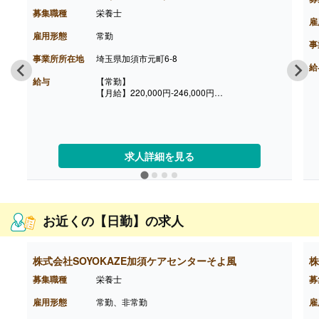
募集職種
栄養士
雇
雇用形態
常勤
事
事業所所在地
埼玉県加須市元町6-8
給
給与
【常勤】
【月給】220,000円-246,000円
※固定残業代（11.51-13.01時間/月）20,000円含
む（超過分は別途支給）
［その他手当］
・時間外勤務手当
・休日勤務手当
求人詳細を見る
・深夜勤務手当（22:00-翌05:00）
・休業手当
【賞与】なし
【通勤手当】あり（上限なし）※片道2km以上
お近くの【日勤】の求人
株式会社SOYOKAZE加須ケアセンターそよ風
株
募集職種
栄養士
募
雇用形態
常勤、非常勤
雇