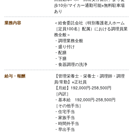
歩10分/マイカー通勤可能※無料駐車場
あり
業務内容
＜給食委託会社（特別養護老人ホーム
［定員100名］配属）における調理員業
務全般＞
・調理業務全般
・盛り付け
・配膳
・下膳
・食器調理の洗浄
給与・報酬
【管理栄養士・栄養士・調理師・調理
員/常勤】※正社員
【月給】192,000円-258,500円
［内訳］
・基本給 192,000円-258,500円
［その他手当］
・住宅手当
・家族手当
・時間外手当
・早出手当