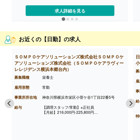
【賞与】年俸制のため賞与なし
【通勤手当】あり（上限40,000円/月）
【昇給】あり（年1回）※前年度実績
求人詳細を見る
【退職金】あり※勤続3年以上
お近くの【日勤】の求人
ＳＯＭＰＯケアソリューションズ株式会社ＳＯＭＰＯケ
日
アソリューションズ株式会社（ＳＯＭＰＯケアラヴィー
小
レレジデンス横浜本郷台内）
募
募集職種
栄養士
雇
雇用形態
常勤
事
事業所所在地
神奈川県横浜市栄区小菅ケ谷1丁目22番5号
給
給与
【調理スタッフ/常勤】※正社員
【月給】216,000円-225,800円
特
［内訳］
・基本給
・精皆勤手当 6,000円（規定あり）
・職務手当 4,000円
・働きがい向上手当 10,000円