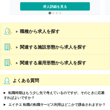
［その他手当］
・時間外手当（超過1分から支給）
求人詳細を見る
【賞与】年2回（計2.00ヶ月分）※前年度実績
【通勤手当】あり（上限50,000円/月）
【昇給】あり（年1回）
【退職金】あり※勤続3年以上
【調理主任/常勤】※正社員
【月給】225,800円-260,100円
職種から求人を探す
［内訳］
・基本給
・精皆勤手当 6,000円（規定あり）
・職務手当 4,000円
関連する施設形態から求人を探す
・働きがい向上手当 10,000円
［その他手当］
・時間外手当（超過1分から支給）
【賞与】年2回（計2.00ヶ月分）※前年度実績
関連する雇用形態から求人を探す
【通勤手当】あり（上限50,000円/月）
【昇給】あり（年1回）
【退職金】あり※勤続3年以上
よくある質問
転職時期はもう少し先で考えているのですが、そのときに応募
すればよいですか？
エイチエ 転職の転職サービス利用はどこかで課金されますか？