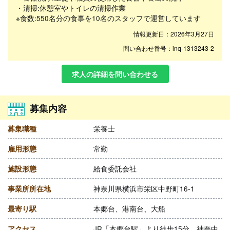
・清掃:休憩室やトイレの清掃作業
※食数:550名分の食事を10名のスタッフで運営しています
情報更新日：2026年3月27日
問い合わせ番号：inq-1313243-2
求人の詳細を問い合わせる
募集内容
募集職種
栄養士
雇用形態
常勤
施設形態
給食委託会社
事業所所在地
神奈川県横浜市栄区中野町16-1
最寄り駅
本郷台、港南台、大船
アクセス
JR「本郷台駅」より徒歩15分、神奈中