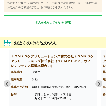
この求人は採用定員に達しました。追加採用の確認や、近しい条件の求
人の紹介をご希望の方は、お気軽にご相談ください。
求人を紹介してもらう(無料)
お近くのその他の求人
ＳＯＭＰＯケアソリューションズ株式会社ＳＯＭＰＯケ
Ｓ
アソリューションズ株式会社（ＳＯＭＰＯケアラヴィー
ア
レレジデンス横浜本郷台内）
レ
募集職種
栄養士
募
雇用形態
常勤
雇
事業所所在地
神奈川県横浜市栄区小菅ケ谷1丁目22番5号
事
給与
【調理スタッフ/常勤】※正社員
給
【月給】216,000円-225,800円
［内訳］
・基本給