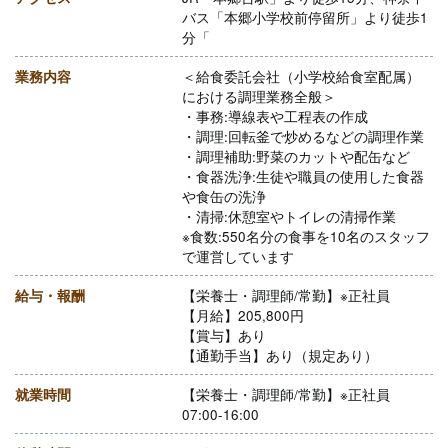
バス「本郷小学校前停留所」より徒歩1
分「
業務内容
＜給食委託会社（小学校給食室配属）
における調理業務全般＞
・事務:導線表や工程表の作成
・調理:回転釜で炒めるなどの調理作業
・調理補助:野菜のカットや配缶など
・食器洗浄:生徒や職員の使用した食器
や食缶の洗浄
・清掃:休憩室やトイレの清掃作業
※食数:550名分の食事を10名のスタッフ
で運営しています
給与・報酬
【栄養士・調理師/常勤】※正社員
【月給】205,800円
【賞与】あり
【通勤手当】あり（規定あり）
就業時間
【栄養士・調理師/常勤】※正社員
07:00-16:00