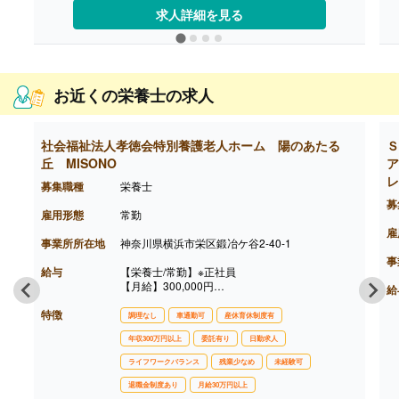
・精皆勤手当 6,000円（規定あり）
求人詳細を見る
・職務手当 4,000円
・働きがい向上手当 10,000円
［その他手当］
・時間外手当（超過1分から支給）
【賞与】年2回（計2.00ヶ月分）※前年度実績
お近くの栄養士の求人
【通勤手当】あり（上限50,000円/月）
【昇給】あり（年1回）
【退職金】あり※勤続3年以上
【調理主任/常勤】※正社員
社会福祉法人孝徳会特別養護老人ホーム 陽のあたる
Ｓ
【月給】225,800円-260,100円
丘 MISONO
ア
［内訳］
レ
・基本給
募集職種
栄養士
・精皆勤手当 6,000円（規定あり）
募
・職務手当 4,000円
雇用形態
常勤
・働きがい向上手当 10,000円
雇
［その他手当］
事業所所在地
神奈川県横浜市栄区鍛冶ケ谷2-40-1
・時間外手当（超過1分から支給）
事
【賞与】年2回（計2.00ヶ月分）※前年度実績
給与
【栄養士/常勤】※正社員
【通勤手当】あり（上限50,000円/月）
【月給】300,000円
給
【昇給】あり（年1回）
［内訳］
【退職金】あり※勤続3年以上
特徴
・基本給 229,000円
調理なし
車通勤可
産休育休制度有
・業務手当 20,000円
年収300万円以上
委託有り
日勤求人
・資格手当 20,000円
・経験手当 10,000円-
ライフワークバランス
残業少なめ
未経験可
・処遇改善手当 15,000円（変動可能性あり）
・調整手当 6,000円
退職金制度あり
月給30万円以上