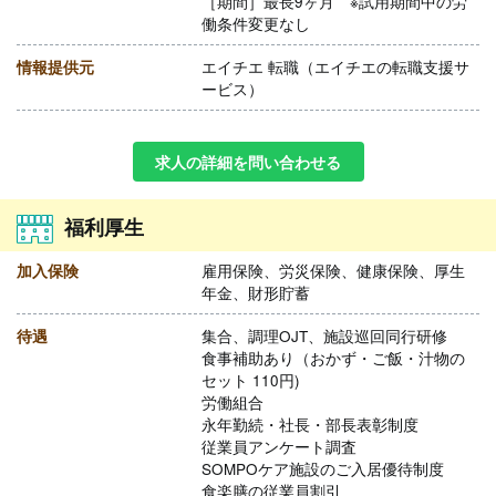
［期間］最長9ヶ月 ※試用期間中の労
働条件変更なし
情報提供元
エイチエ 転職（エイチエの転職支援サ
ービス）
求人の詳細を問い合わせる
福利厚生
加入保険
雇用保険、労災保険、健康保険、厚生
年金、財形貯蓄
待遇
集合、調理OJT、施設巡回同行研修
食事補助あり（おかず・ご飯・汁物の
セット 110円)
労働組合
永年勤続・社長・部長表彰制度
従業員アンケート調査
SOMPOケア施設のご入居優待制度
食楽膳の従業員割引