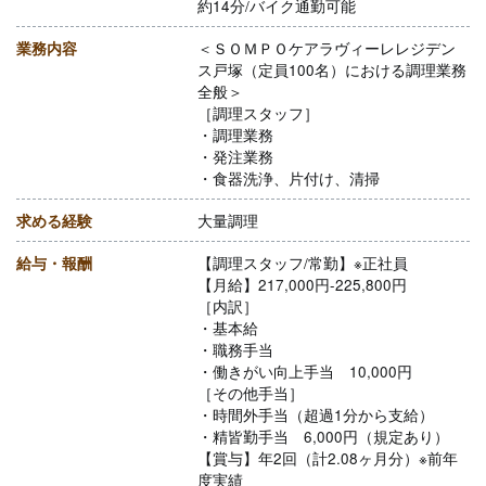
約14分/バイク通勤可能
業務内容
＜ＳＯＭＰＯケアラヴィーレレジデン
ス戸塚（定員100名）における調理業務
全般＞
［調理スタッフ］
・調理業務
・発注業務
・食器洗浄、片付け、清掃
求める経験
大量調理
給与・報酬
【調理スタッフ/常勤】※正社員
【月給】217,000円-225,800円
［内訳］
・基本給
・職務手当
・働きがい向上手当 10,000円
［その他手当］
・時間外手当（超過1分から支給）
・精皆勤手当 6,000円（規定あり）
【賞与】年2回（計2.08ヶ月分）※前年
度実績