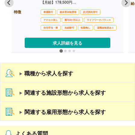
【月給】178,500円
給
［内訳］
特徴
・基本給 140,000円
車通勤可
産休育休制度有
託児所利用可
・職務手当 20,000円
アクセス良し
賞与4か月以上
ライフワークバランス
・資格手当 5,000円
・調整手当 5,000円
住宅手当・寮
未経験可
転勤無し
退職金制度あり
・ペースアップ手当 8,500円
【賞与】年2回（計4.40ヶ月分）※前年度実績
【通勤手当】あり（上限なし）※2km以上で支給
求人詳細を見る
【昇給】あり（1月あたり3,000円-7,000円）※前
年度実績
【退職金】あり※勤続3年以上
職種から求人を探す
関連する施設形態から求人を探す
関連する雇用形態から求人を探す
よくある質問