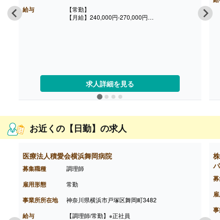
給与
【常勤】
【月給】240,000円-270,000円
※給与は経験に応じて決定します
【賞与】年2回2ヶ月※前年度実績
【通勤手当】あり
※公共交通機関:上限30,000円/月
※マイカー通勤:片道2km以上（ガソリン代は規定
内支給）
【昇給】あり（年1回）
【退職金】あり（会社規定による）
求人詳細を見る
お近くの【日勤】の求人
医療法人積愛会横浜舞岡病院
株
パ
募集職種
調理師
募
雇用形態
常勤
雇
事業所所在地
神奈川県横浜市戸塚区舞岡町3482
事
給与
【調理師/常勤】※正社員