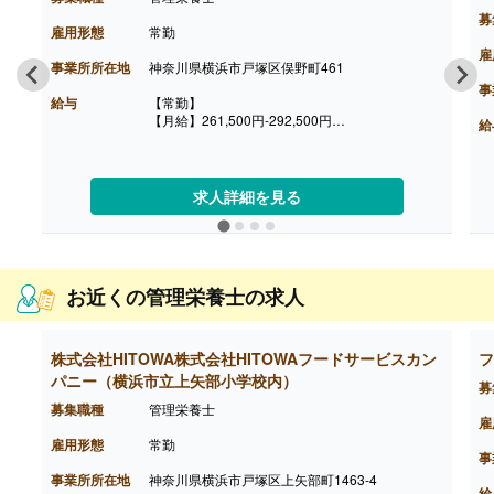
募
雇用形態
常勤
雇
事業所所在地
神奈川県横浜市戸塚区俣野町461
事
給与
【常勤】
【月給】261,500円-292,500円
給
※給与は経験に応じて決定します
【賞与】年2回
【通勤手当】あり
※公共交通機関:上限30,000円/月
求人詳細を見る
※マイカー通勤:片道2km以上（ガソリン代は規定
内支給）
【昇給】あり（年1回）
【退職金】あり
お近くの管理栄養士の求人
株式会社HITOWA株式会社HITOWAフードサービスカン
フ
パニー（横浜市立上矢部小学校内）
募
募集職種
管理栄養士
雇
雇用形態
常勤
事
事業所所在地
神奈川県横浜市戸塚区上矢部町1463-4
給