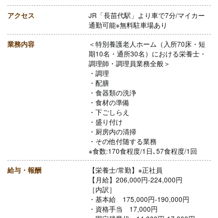
アクセス
JR「長苗代駅」より車で7分/マイカー
通勤可能※無料駐車場あり
業務内容
＜特別養護老人ホーム（入所70床・短
期10名・通所30名）における栄養士・
調理師・調理員業務全般＞
・調理
・配膳
・食器類の洗浄
・食材の準備
・下ごしらえ
・盛り付け
・厨房内の清掃
・その他付随する業務
※食数:170食程度/1日､57食程度/1回
給与・報酬
【栄養士/常勤】※正社員
【月給】206,000円-224,000円
［内訳］
・基本給 175,000円-190,000円
・資格手当 17,000円