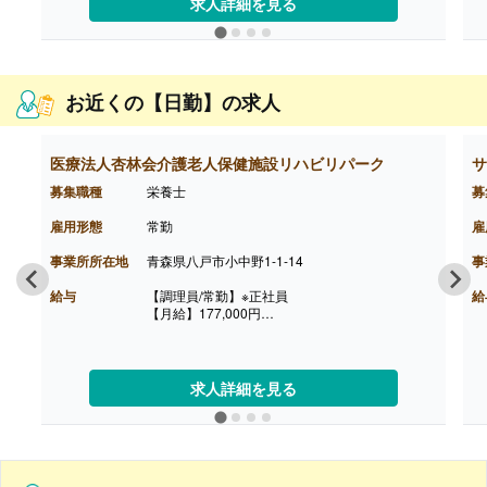
求人詳細を見る
お近くの【日勤】の求人
医療法人杏林会介護老人保健施設リハビリパーク
サ
募集職種
栄養士
募
雇用形態
常勤
雇
事業所所在地
青森県八戸市小中野1-1-14
事
給与
【調理員/常勤】※正社員
給
【月給】177,000円
［内訳］
・基本給 177,000円
［その他手当］
・早番手当 400円/回（月13回程度）
求人詳細を見る
・資格手当 10,000円/月（調理師免許保持者）
・住宅手当
・扶養手当
【賞与】年2回（100,000円-200,000円）※前年度
実績、2年目以降200,000円程度
【通勤手当】あり（上限13,000円/月）