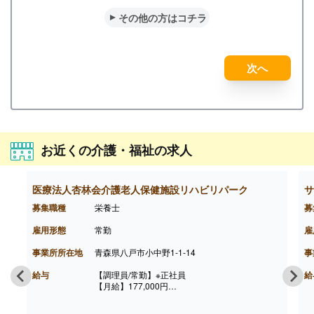
その他の方はコチラ
次へ
お近くの介護・福祉の求人
医療法人杏林会介護老人保健施設リハビリパーク
サ
募集職種
栄養士
募
雇用形態
常勤
雇
事業所所在地
青森県八戸市小中野1-1-14
事
給与
【調理員/常勤】※正社員
給
【月給】177,000円
［内訳］
・基本給 177,000円