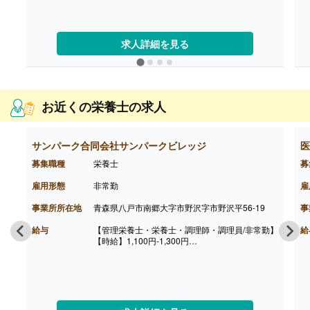
［その他手当］
・早番手当 400円/回（月13回程度）
・資格手当 10,000円/月（調理師免許保持者）
・住宅手当
求人詳細を見る
・扶養手当
【賞与】年2回（100,000円-200,000円）※前年度
実績、2年目以降200,000円程度
【通勤手当】あり（上限13,000円/月）
【昇給】なし
お近くの栄養士の求人
【退職金】なし
サンパーク合同会社サンパークビレッジ
医
募集職種
栄養士
募
雇用形態
非常勤
雇
事業所所在地
青森県八戸市南郷大字市野沢字市野沢平56-19
事
給与
【管理栄養士・栄養士・調理師・調理員/非常勤】
給
【時給】1,100円-1,300円
【賞与】なし
【通勤手当】あり（上限なし）
【昇給】なし
【退職金】なし