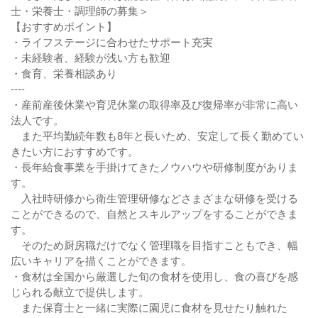
士・栄養士・調理師の募集＞
【おすすめポイント】
・ライフステージに合わせたサポート充実
・未経験者、経験が浅い方も歓迎
・食育、栄養相談あり
----
・産前産後休業や育児休業の取得率及び復帰率が非常に高い
法人です。
また平均勤続年数も8年と長いため、安定して長く勤めてい
きたい方におすすめです。
・長年給食事業を手掛けてきたノウハウや研修制度がありま
す。
入社時研修から衛生管理研修などさまざまな研修を受ける
ことができるので、自然とスキルアップをすることができま
す。
そのため厨房職だけでなく管理職を目指すこともでき、幅
広いキャリアを描くことができます。
・食材は全国から厳選した旬の食材を使用し、食の喜びを感
じられる献立で提供します。
また保育士と一緒に実際に園児に食材を見せたり触れた