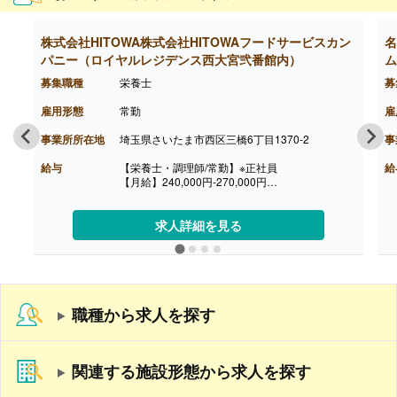
株式会社HITOWA株式会社HITOWAフードサービスカン
名
パニー（ロイヤルレジデンス西大宮弐番館内）
ム
募集職種
栄養士
募
雇用形態
常勤
雇
事業所所在地
埼玉県さいたま市西区三橋6丁目1370-2
事
給与
【栄養士・調理師/常勤】※正社員
給
【月給】240,000円-270,000円
※給与は経験に応じて決定します
【賞与】年2回2ヶ月※前年度実績
【通勤手当】あり
求人詳細を見る
※公共交通機関:上限30,000円/月
※マイカー通勤:片道2km以上（ガソリン代は規定
内支給）
【昇給】あり（年1回）
【退職金】あり（会社規定による）
職種から求人を探す
関連する施設形態から求人を探す