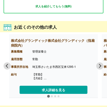
求人を紹介してもらう(無料)
お近くのその他の求人
株式会社グランディック株式会社グランディック（指扇
株
病院内）
パ
募集職種
管理栄養士
募
雇用形態
常勤
雇
事業所所在地
埼玉県さいたま市西区宝来1295-1
事
給与
【常勤】
給
【月給】
管理栄養士 205,000円-258,000円
栄養士 192,000円-245,000円
調理師 188,000円-241,000円
求人詳細を見る
※経験により決定
［内訳］
・基本給 170,000円-200,000円
・資格手当 管理栄養士23,000円、栄養士10,00