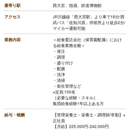
最寄り駅
西大宮、指扇、鉄道博物館
アクセス
JR川越線「西大宮駅」より車で16分/西
武バス「佐知川原」停留所より徒歩2分/
マイカー通勤可能
業務内容
＜給食委託会社（保育園配属）におけ
る給食業務全般＞
・発注
・調理
・盛り付け
・配膳
・洗浄
・清掃
・衛生管理など
※定員:100名
［必要な経験・スキル］
集団給食経験1年以上ある方
給与・報酬
【管理栄養士・栄養士・調理師/常勤】※
正社員
【月給】225,000円-242,000円