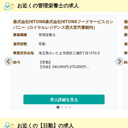
0円、調理師6,000円
お近くの管理栄養士の求人
・住宅手当 7,000円-20,000円
・調整手当 5,000円-15,000円
［その他手当］
・残業手当
株式会社HITOWA株式会社HITOWAフードサービスカン
株
・早番手当
パニー（ロイヤルレジデンス西大宮弐番館内）
病
・家族手当
・引越し手当
募集職種
管理栄養士
募
・正月手当
・職務手当（責任者など役職に応じ付与）
雇用形態
常勤
雇
【賞与】年2回（計3.10ヶ月分）※前年度実績、業
績・評価により変動あり
事業所所在地
埼玉県さいたま市西区三橋6丁目1370-2
事
【通勤手当】あり（上限なし/月）
【昇給】あり（1月あたり3,000円-10,000円）※前
給与
【常勤】
給
年度実績
【月給】240,000円-270,000円
【退職金】あり※勤続3年以上
※給与は経験に応じて決定します
【賞与】年2回2ヶ月※前年度実績
【通勤手当】あり
※公共交通機関:上限30,000円/月
※マイカー通勤:片道2km以上（ガソリン代は規定
内支給）
【昇給】あり（年1回）
求人詳細を見る
【退職金】あり（会社規定による）
お近くの【日勤】の求人