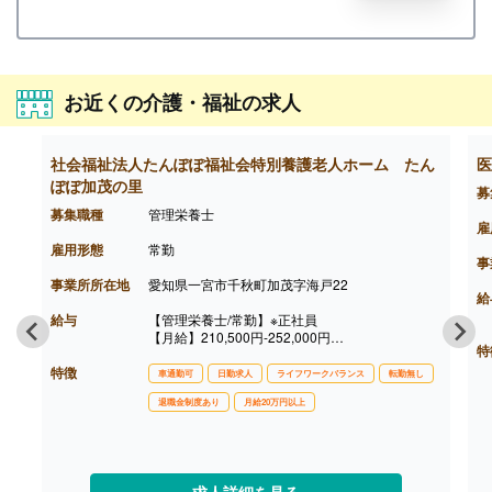
お近くの介護・福祉の求人
社会福祉法人たんぽぽ福祉会特別養護老人ホーム たん
医
ぽぽ加茂の里
募
募集職種
管理栄養士
雇
雇用形態
常勤
事
事業所所在地
愛知県一宮市千秋町加茂字海戸22
給
給与
【管理栄養士/常勤】※正社員
【月給】210,500円-252,000円
特
［内訳］
特徴
・基本給 180,500円-202,000円
車通勤可
日勤求人
ライフワークバランス
転勤無し
・資格手当 30,000円-50,000円
退職金制度あり
月給20万円以上
［その他手当］
・扶養手当 8,800円/人※子ども22歳まで
・宿直手当 5,500円/回※希望者のみ
【賞与】年2回（計3.00ヶ月分）※前年度実績
【通勤手当】あり（上限15,000円/月）※2km以上
求人詳細を見る