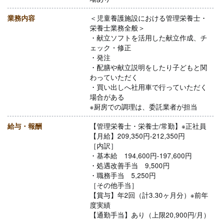
業務内容
＜児童養護施設における管理栄養士・
栄養士業務全般＞
・献立ソフトを活用した献立作成、チ
ェック・修正
・発注
・配膳や献立説明をしたり子どもと関
わっていただく
・買い出しへ社用車で行っていただく
場合がある
※厨房での調理は、委託業者が担当
給与・報酬
【管理栄養士・栄養士/常勤】※正社員
【月給】209,350円-212,350円
［内訳］
・基本給 194,600円-197,600円
・処遇改善手当 9,500円
・職務手当 5,250円
［その他手当］
【賞与】年2回（計3.30ヶ月分）※前年
度実績
【通勤手当】あり（上限20,900円/月）