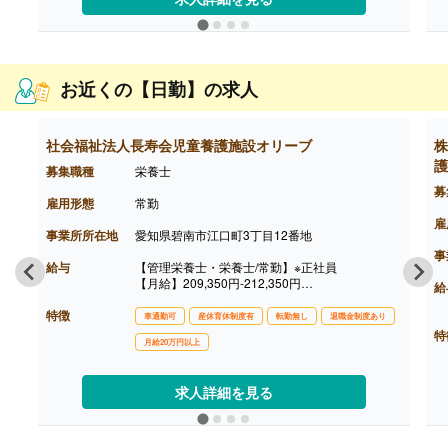
い場合があり、賞与月数が全社平均値を下回りま
す
【通勤手当】あり（公共の交通機関の実費もしく
は1ヶ月分の定期代を支給）
【昇給】年1回
お近くの【日勤】の求人
【退職金】あり※勤続3年以上
社会福祉法人長寿会児童養護施設オリーブ
株
護
募集職種
栄養士
募
雇用形態
常勤
雇
事業所所在地
愛知県碧南市江口町3丁目12番地
事
給与
【管理栄養士・栄養士/常勤】※正社員
【月給】209,350円-212,350円
給
［内訳］
特徴
・基本給 194,600円-197,600円
車通勤可
産休育休制度有
転勤無し
退職金制度あり
・処遇改善手当 9,500円
特
月給20万円以上
・職務手当 5,250円
［その他手当］
【賞与】年2回（計3.30ヶ月分）※前年度実績
求人詳細を見る
【通勤手当】あり（上限20,900円/月）
【昇給】あり（1月あたり0円-3,000円）※前年度
実績
【退職金】あり※勤続1年以上、共済加入