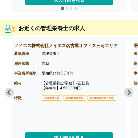
【昇給】あり（1月あたり3,000円-）※前年度実績
【退職金】あり※退職金共済加入
お近くの管理栄養士の求人
ノイエス株式会社ノイエス名古屋オフィス三河エリア
医
募集職種
管理栄養士
募
雇用形態
常勤
雇
事業所所在地
愛知県蒲郡市元町1
事
給与
【管理栄養士/常勤】※正社員
給
【年俸制】4,533,000円-
※業務経験・能力および前職給与を考慮のうえ決
特徴
定
指導環境充実
産休育休制度有
年収400万円以上可能
［内訳］
・みなし時間外手当63,900円-80,520円（30時間/
月）※超過した場合は別途時間外手当を支給
【賞与】年2回（計4.00ヶ月分）
12月（上期評価）、6月（下期評価）
※賞与月数4.0ヶ月は全社平均値となります。
ご入社初年度に関しましては、ご入社後に導入研
修期間等もあり、業績評価が評価基準まで達しな
求人詳細を見る