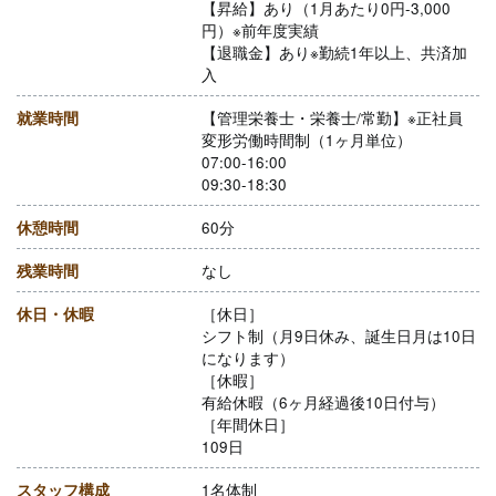
【昇給】あり（1月あたり0円-3,000
円）※前年度実績
【退職金】あり※勤続1年以上、共済加
入
就業時間
【管理栄養士・栄養士/常勤】※正社員
変形労働時間制（1ヶ月単位）
07:00-16:00
09:30-18:30
休憩時間
60分
残業時間
なし
休日・休暇
［休日］
シフト制（月9日休み、誕生日月は10日
になります）
［休暇］
有給休暇（6ヶ月経過後10日付与）
［年間休日］
109日
スタッフ構成
1名体制