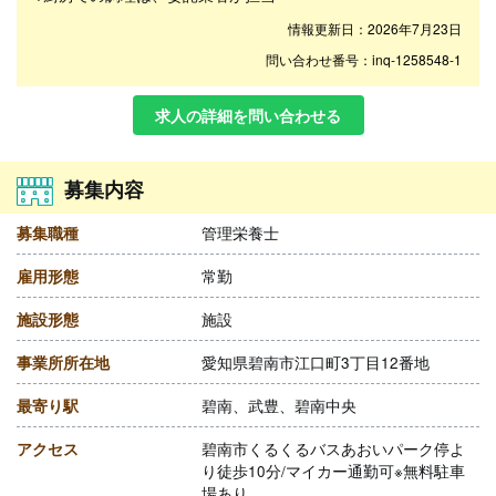
情報更新日：2026年7月23日
問い合わせ番号：inq-1258548-1
求人の詳細を問い合わせる
募集内容
募集職種
管理栄養士
雇用形態
常勤
施設形態
施設
事業所所在地
愛知県碧南市江口町3丁目12番地
最寄り駅
碧南、武豊、碧南中央
アクセス
碧南市くるくるバスあおいパーク停よ
り徒歩10分/マイカー通勤可※無料駐車
場あり