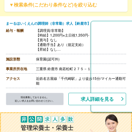
▼検索条件(こだわり条件など)を絞り込む
まーるほいくえんの調理師（非常勤）求人【鈴鹿市】
給与・報酬
【調理員/非常勤】
【時給】1,200円※土日祝1,350円-
【賞与】なし
【通勤手当】あり（規定支給）
【昇給】なし
【退職金】なし
施設形態
保育園(認可外)
事業所所在地
三重県 鈴鹿市 南若松町２７５－１
アクセス
近鉄名古屋線「千代崎駅」より徒歩15分/マイカー通勤可
能
現在募集しておりません。
求人詳細を見る
近しい求人をお問い合わせください。