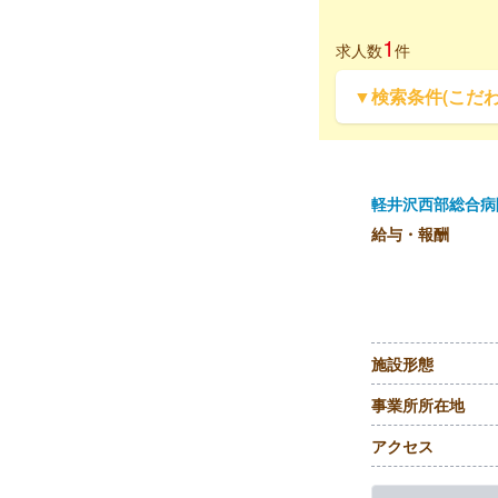
1
求人数
件
▼検索条件(こだ
軽井沢西部総合病
給与・報酬
施設形態
事業所所在地
アクセス