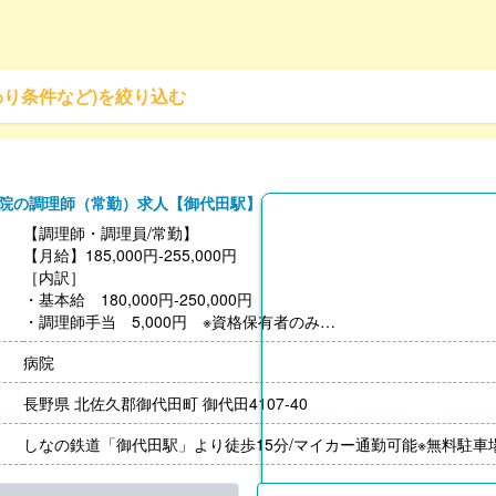
わり条件など)を絞り込む
院の調理師（常勤）求人【御代田駅】
【調理師・調理員/常勤】
【月給】185,000円-255,000円
［内訳］
・基本給 180,000円-250,000円
・調理師手当 5,000円 ※資格保有者のみ
［その他手当］
病院
・皆勤手当 5,000円
・早出遅出手当 1,000円/1回
長野県 北佐久郡御代田町 御代田4107-40
【賞与】年2回（2ヶ月分）※前年度実績
【退職金】あり※勤続3年以上
しなの鉄道「御代田駅」より徒歩15分/マイカー通勤可能※無料駐車
【通勤手当】上限15,000円