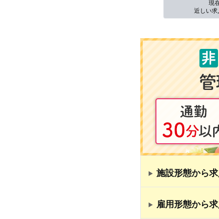
現
近しい求
施設形態から求
雇用形態から求