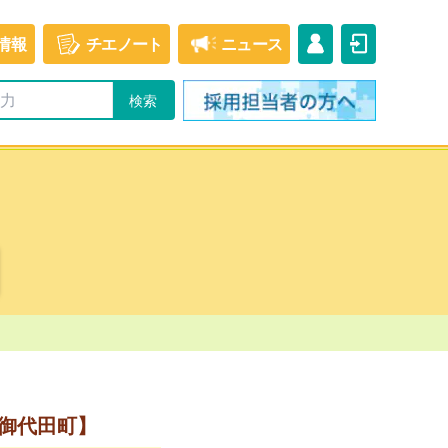
情報
チエ
ノート
ニュース
御代田町】