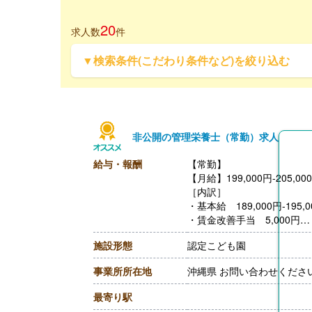
20
求人数
件
▼検索条件(こだわり条件など)を絞り込む
非公開の管理栄養士（常勤）求人
給与・報酬
【常勤】
【月給】199,000円-205,00
［内訳］
・基本給 189,000円-195,0
・賃金改善手当 5,000円
・特殊業務手当 5,000円
施設形態
認定こども園
【賞与】年2回（計2.60ヶ
【通勤手当】あり（上限10,5
事業所所在地
沖縄県 お問い合わせくださ
【昇給】あり（1月あたり2,
【退職金】あり※勤続年数不
最寄り駅