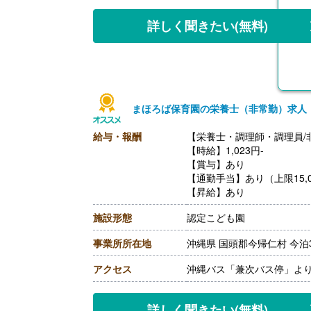
詳しく聞きたい
(無料)
まほろば保育園の栄養士（非常勤）求人
給与・報酬
【栄養士・調理師・調理員/
【時給】1,023円-
【賞与】あり
【通勤手当】あり（上限15,0
【昇給】あり
施設形態
認定こども園
事業所所在地
沖縄県 国頭郡今帰仁村 今泊3
アクセス
沖縄バス「兼次バス停」より
詳しく聞きたい
(無料)