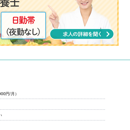
00円/月）
い