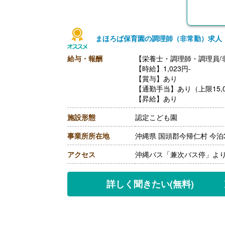
まほろば保育園の調理師（非常勤）求人
給与・報酬
【栄養士・調理師・調理員/
【時給】1,023円-
【賞与】あり
【通勤手当】あり（上限15,0
【昇給】あり
施設形態
認定こども園
事業所所在地
沖縄県 国頭郡今帰仁村 今泊3
アクセス
沖縄バス「兼次バス停」より
詳しく聞きたい
(無料)