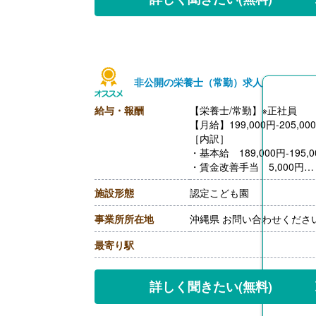
非公開の栄養士（常勤）求人
給与・報酬
【栄養士/常勤】※正社員
【月給】199,000円-205,00
［内訳］
・基本給 189,000円-195,0
・賃金改善手当 5,000円
・特殊業務手当 5,000円
施設形態
認定こども園
【賞与】年2回（計2.60ヶ
【通勤手当】あり（上限10,5
事業所所在地
沖縄県 お問い合わせくださ
【昇給】あり（1月あたり2,
【退職金】あり※勤続年数不
最寄り駅
詳しく聞きたい
(無料)