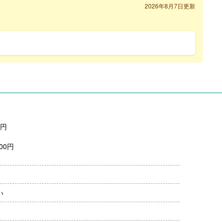
2026年8月7日更新
0円
00円
月分）※前年度実績
00円/月）
い
000円）※前年度実績
問、共済加入