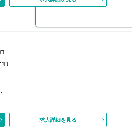
0円
00円
月分）※前年度実績
00円/月）
い
000円）※前年度実績
問、共済加入
求人詳細を見る