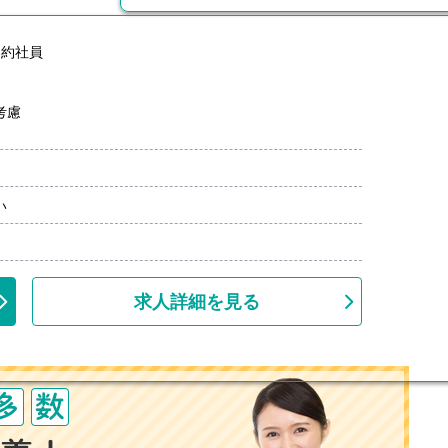
契約社員
考慮
円
い
00円/月）
10円）※前年度実績
求人詳細を見る