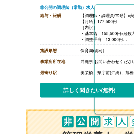
非公開の調理師（常勤）求人
給与・報酬
【調理師・調理員/常勤】※
【月給】177,500円
［内訳］
・基本給 155,500円※経験
・調整手当 13,000円
・処遇改善3手当 9,000円
施設形態
保育園(認可)
［その他手当］
・資格手当 調理師15,000
事業所所在地
沖縄県 お問い合わせくださ
【賞与】なし
【通勤手当】あり（上限24,5
最寄り駅
美栄橋、県庁前(沖縄)、旭橋
【昇給】あり（1時間あたり
【退職金】なし
詳しく聞きたい
(無料)