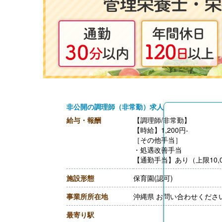
非公開の調理師（非常勤）求人
給与・報酬
【調理師/非常勤】
【時給】1,200円-
［その他手当］
・処遇改善手当
【通勤手当】あり（上限10,0
施設形態
保育園(認可)
事業所所在地
沖縄県 お問い合わせくださ
最寄り駅