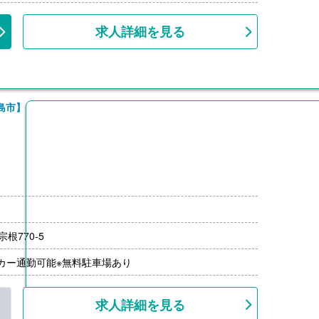
求人詳細を見る
島市】
根770-5
0円
イカー通勤可能※無料駐車場あり
100,000円）※前年度実績
0円/月）※2km以上
求人詳細を見る
000円）※前年度実績