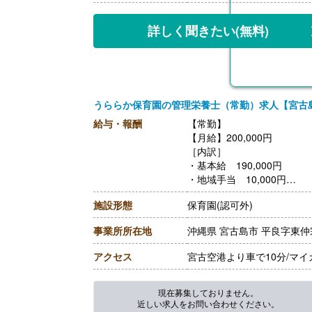
詳しく聞きたい
(無料)
うららか保育園の管理栄養士（常勤）求人【宮古
給与・報酬
【常勤】
【月給】200,000円
［内訳］
・基本給 190,000円
・地域手当 10,000円
［その他手当］
施設形態
保育園(認可外)
・時間外手当
・休日出勤手当
事業所所在地
沖縄県 宮古島市 平良字東仲宗
・扶養手当 5,000円-30,00
・勤続手当
アクセス
宮古空港より車で10分/マ
・奨学金返済手当
【賞与】年2回（50,000円-
【通勤手当】あり（上限4,10
現在募集しておりません。
近しい求人をお問い合わせください。
【昇給】あり（1月あたり2,