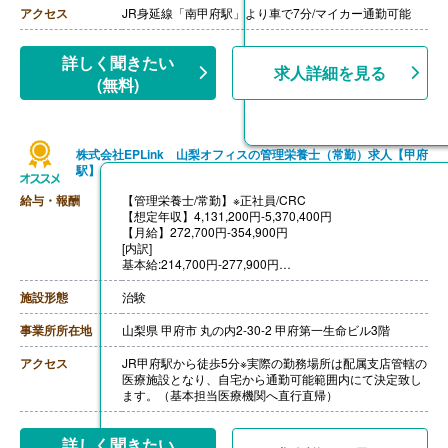
【通勤手当】あり（上限なし）※片道2Km以上
アクセス
JR身延線「南甲府駅」より車で7分/マイカー通勤可能
【昇給】あり（年1回）
詳しく聞きたい
求人詳細を見る
(無料)
株式会社EPLink 山梨オフィスの管理栄養士（常勤）求人【甲府
駅】
給与・報酬
【管理栄養士/常勤】※正社員/CRC
【想定年収】4,131,200円-5,370,400円
【月給】272,700円-354,900円
[内訳]
基本給:214,700円-277,900円
CRC手当:58,000円-77,000円
施設形態
治験
【賞与】年2回（計4.00ヶ月分）※前年度実績
【通勤手当】有り
事業所所在地
山梨県 甲府市 丸の内2-30-2 甲府第一生命ビル3階
【寮・託児所】無し
アクセス
JR甲府駅から徒歩5分※実際の勤務場所は配属支店管轄の
医療施設となり、自宅から通勤可能範囲内にて決定致し
ます。（基本担当医療機関へ直行直帰）
詳しく聞きたい