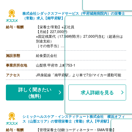
・深夜勤務手当（22:00-翌05:00）
【通勤手当】あり（上限なし）※片道2km以上
株式会社シダックスフードサービス（甲府城南病院内）の栄養士
（常勤）求人【南甲府駅】
給与・報酬
【栄養士/常勤】※正社員
【月給】227,000円-
※固定残業代（17.56時間/月）27,000円含む（超過分は
別途支給）
［その他手当］
・時間外勤務手当
・休日勤務手当
施設形態
給食委託会社
・深夜勤務手当（22:00-翌05:00）
・休業手当
事業所所在地
山梨県 甲府市 上町753-1
【賞与】年2回
【通勤手当】あり（上限なし）※片道2km以上
アクセス
JR身延線「南甲府駅」より車で7分/マイカー通勤可能
【昇給】あり（年1回）
++++++++++++++++++++
【栄養士/常勤】※契約社員
詳しく聞きたい
求人詳細を見る
【時給】1,400円-
(無料)
［その他手当］
・時間外勤務手当
・休日勤務手当
・深夜勤務手当（22:00-翌05:00）
シミックヘルスケア・インスティテュート株式会社 横浜オフィ
【通勤手当】あり（上限なし）※片道2km以上
ス（山梨エリア）の管理栄養士（常勤）求人【甲府駅】
給与・報酬
【管理栄養士/治験コーディネーター・SMA/常勤】