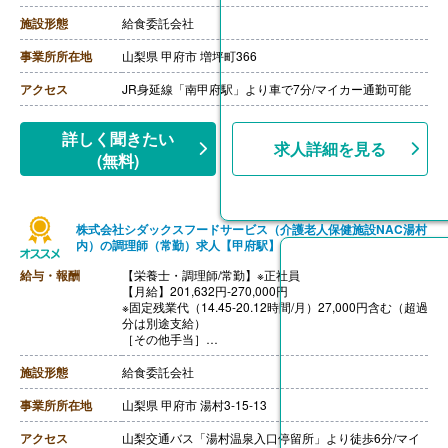
・時間外勤務手当
・休日勤務手当
施設形態
給食委託会社
・深夜勤務手当（22:00-翌05:00）
・休業手当
事業所所在地
山梨県 甲府市 増坪町366
【賞与】年2回
【通勤手当】あり（上限なし）※片道2Km以上
アクセス
JR身延線「南甲府駅」より車で7分/マイカー通勤可能
【昇給】あり（年1回）
++++++++++++++++++++
【栄養士/常勤】※契約社員
詳しく聞きたい
求人詳細を見る
【時給】1,200円-
(無料)
［その他手当］
・時間外勤務手当
・休日勤務手当
・深夜勤務手当（22:00-翌05:00）
株式会社シダックスフードサービス（介護老人保健施設NAC湯村
【通勤手当】あり（上限なし）※片道2Km以上
内）の調理師（常勤）求人【甲府駅】
給与・報酬
【栄養士・調理師/常勤】※正社員
【月給】201,632円-270,000円
※固定残業代（14.45-20.12時間/月）27,000円含む（超過
分は別途支給）
［その他手当］
・時間外勤務手当
・休日勤務手当
施設形態
給食委託会社
・深夜勤務手当（22:00-翌05:00）
・休業手当
事業所所在地
山梨県 甲府市 湯村3-15-13
【賞与】年2回
【通勤手当】あり（上限なし）※片道2km以上
アクセス
山梨交通バス「湯村温泉入口停留所」より徒歩6分/マイ