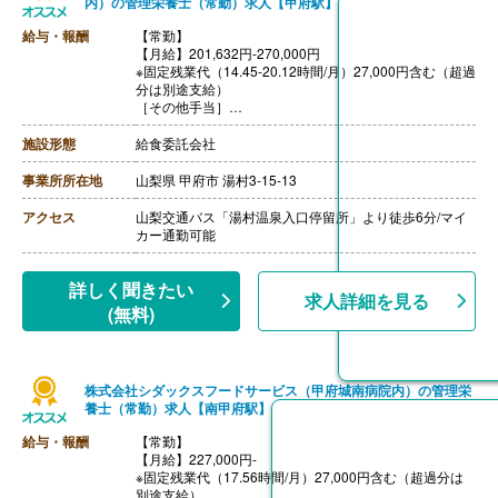
内）の管理栄養士（常勤）求人【甲府駅】
給与・報酬
【常勤】
【月給】201,632円-270,000円
※固定残業代（14.45-20.12時間/月）27,000円含む（超過
分は別途支給）
［その他手当］
・時間外勤務手当
・休日勤務手当
施設形態
給食委託会社
・深夜勤務手当（22:00-翌05:00）
・休業手当
事業所所在地
山梨県 甲府市 湯村3-15-13
【賞与】年2回
【通勤手当】あり（上限なし）※片道2km以上
アクセス
山梨交通バス「湯村温泉入口停留所」より徒歩6分/マイ
【昇給】あり（年1回）
カー通勤可能
詳しく聞きたい
求人詳細を見る
(無料)
株式会社シダックスフードサービス（甲府城南病院内）の管理栄
養士（常勤）求人【南甲府駅】
給与・報酬
【常勤】
【月給】227,000円-
※固定残業代（17.56時間/月）27,000円含む（超過分は
別途支給）