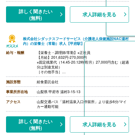
【昇給】あり（年1回）
++++++++++++++++++++
【栄養士/常勤】※契約社員
詳しく聞きたい
求人詳細を見る
【時給】1,400円-1,600円
(無料)
［その他手当］
・時間外勤務手当
・休日勤務手当
・深夜勤務手当（22:00-翌05:00）
株式会社シダックスフードサービス（介護老人保健施設NAC湯村
【通勤手当】あり（上限なし）※片道2km以上
内）の栄養士（常勤）求人【甲府駅】
給与・報酬
【栄養士・調理師/常勤】※正社員
【月給】201,632円-270,000円
※固定残業代（14.45-20.12時間/月）27,000円含む（超過
分は別途支給）
［その他手当］
・時間外勤務手当
・休日勤務手当
施設形態
給食委託会社
・深夜勤務手当（22:00-翌05:00）
・休業手当
事業所所在地
山梨県 甲府市 湯村3-15-13
【賞与】年2回
【通勤手当】あり（上限なし）※片道2km以上
アクセス
山梨交通バス「湯村温泉入口停留所」より徒歩6分/マイ
【昇給】あり（年1回）
カー通勤可能
++++++++++++++++++++
【栄養士・調理師/常勤】※契約社員
【時給】1,300円-1,500円
詳しく聞きたい
求人詳細を見る
［その他手当］
(無料)
・時間外勤務手当
・休日勤務手当