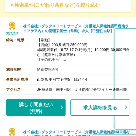
▼検索条件(こだわり条件など)を絞り込む
株式会社シダックスフードサービス（介護老人保健施設甲府南ラ
イフケア内）の管理栄養士（常勤）求人【甲斐住吉駅】
給与・報酬
【常勤】
【月給】203,516円-250,000円
※固定残業代（6.72-17.74時間/月）10,000円-30,000円含
む（超過分は別途支給）
［その他手当］
・時間外勤務手当
・休日勤務手当
施設形態
給食委託会社
・深夜勤務手当（22:00-翌05:00）
・休業手当
事業所所在地
山梨県 甲府市 住吉5丁目24-14
【賞与】年2回
【通勤手当】あり（上限なし）※片道2km以上
アクセス
JR身延線「南甲府駅」より徒歩17分/マイカー通勤可能
【昇給】あり（年1回）
詳しく聞きたい
求人詳細を見る
(無料)
株式会社シダックスフードサービス（介護老人保健施設NAC湯村