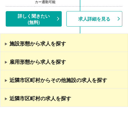
【昇給】あり（年1回）
カー通勤可能
++++++++++++++++++++
【栄養士・調理師/常勤】※契約社員
【時給】1,300円-1,500円
詳しく聞きたい
求人詳細を見る
［その他手当］
(無料)
・時間外勤務手当
・休日勤務手当
・深夜勤務手当（22:00-翌05:00）
【通勤手当】あり（上限なし）※片道2km以上
施設形態から求人を探す
雇用形態から求人を探す
近隣市区町村からその他施設の求人を探す
近隣市区町村の求人を探す