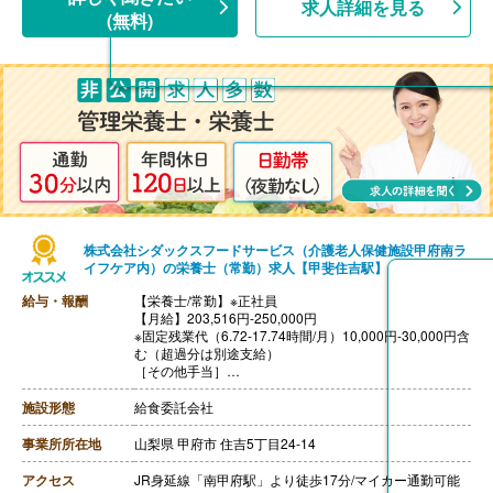
求人詳細を見る
(無料)
株式会社シダックスフードサービス（介護老人保健施設甲府南ラ
イフケア内）の栄養士（常勤）求人【甲斐住吉駅】
給与・報酬
【栄養士/常勤】※正社員
【月給】203,516円-250,000円
※固定残業代（6.72-17.74時間/月）10,000円-30,000円含
む（超過分は別途支給）
［その他手当］
・時間外勤務手当
・休日勤務手当
施設形態
給食委託会社
・深夜勤務手当（22:00-翌05:00）
・休業手当
事業所所在地
山梨県 甲府市 住吉5丁目24-14
【賞与】年2回
【通勤手当】あり（上限なし）※片道2km以上
アクセス
JR身延線「南甲府駅」より徒歩17分/マイカー通勤可能