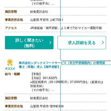
［その他手当］
・時間外勤務手当
・休日勤務手当
施設形態
給食委託会社
・深夜勤務手当（22:00-翌05:00）
・休業手当
事業所所在地
山梨県 甲府市 上町753-1
【賞与】年2回
【通勤手当】あり（上限なし）※片道2km以上
アクセス
JR身延線「南甲府駅」より車で7分/マイカー通勤可能
【昇給】あり（年1回）
詳しく聞きたい
求人詳細を見る
(無料)
株式会社シダックスフードサービス（市立甲府病院内）の管理栄
養士（常勤）求人【南甲府駅】
給与・報酬
【常勤】
【月給】 201,632円-
※固定残業代（20.12時間/月）27,000円含む（超過分は
別途支給）
［その他手当］
・時間外勤務手当
・休日勤務手当
施設形態
給食委託会社
・深夜勤務手当（22:00-翌05:00）
・休業手当
事業所所在地
山梨県 甲府市 増坪町366
【賞与】年2回