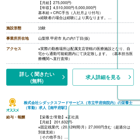
【月給】275,000円-
【年収】4,510,000円-5,000,000円
基本給＋CRC手当（入社月より付与）
※経験者の場合は経験により異なります。
※契約社員は年収の1/12を月々の給与として支給しま
す。
施設形態
治験
※残業代支給あり（1分単位）
【賞与】年2回・計4.40ヶ月分
事業所所在地
山梨県 甲府市 丸の内1丁目(仮)
【通勤手当】通勤定期代は不支給。かかった交通費は都
度実費精算
アクセス
※実際の勤務場所は配属支店管轄の医療施設となり、自
【昇給】あり
宅から通勤可能範囲内にて決定致します。 （基本担当医
療機関へ直行直帰）
詳しく聞きたい
求人詳細を見る
(無料)
株式会社シダックスフードサービス（市立甲府病院内）の栄養士
（常勤）求人【南甲府駅】
給与・報酬
【栄養士/常勤】※正社員
【月給】 201,632円-
※固定残業代（20.12時間/月）27,000円含む（超過分は
別途支給）
［その他手当］