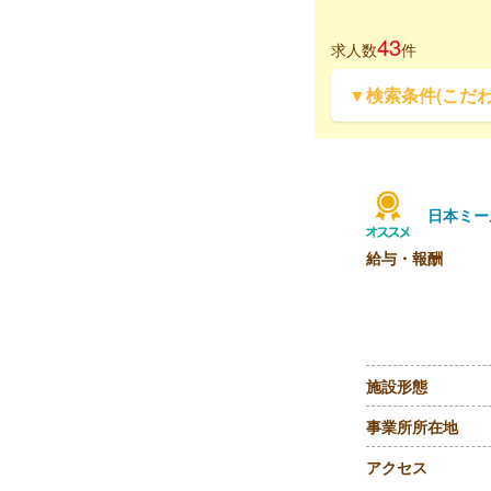
43
求人数
件
▼検索条件(こだ
日本ミー
給与・報酬
施設形態
事業所所在地
アクセス