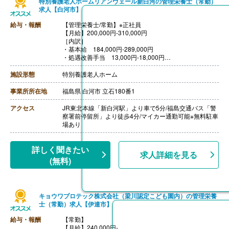
特別養護老人ホームリアンヴェール新白河の管理栄養士（常勤）
求人【白河市】
給与・報酬
【管理栄養士/常勤】※正社員
【月給】200,000円-310,000円
［内訳］
・基本給 184,000円-289,000円
・処遇改善手当 13,000円-18,000円
・資格手当 3,000円
【賞与】年2回（計1.50ヶ月分）※前年度実績
施設形態
特別養護老人ホーム
【通勤手当】あり（上限30,000円/月）
【昇給】あり（0.60％-）※前年度実績
事業所所在地
福島県 白河市 立石180番1
【退職金】あり※勤続年数不問
アクセス
JR東北本線「新白河駅」より車で5分/福島交通バス「警
察署前停留所」より徒歩4分/マイカー通勤可能※無料駐車
場あり
詳しく聞きたい
求人詳細を見る
(無料)
キョウワプロテック株式会社（梁川認定こども園内）の管理栄養
士（常勤）求人【伊達市】
給与・報酬
【常勤】
【月給】240,000円-