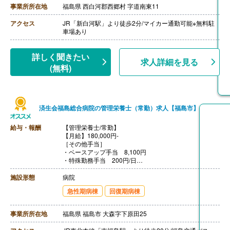
・家族手当 配偶者10,000円、子5,000円
事業所所在地
福島県 西白河郡西郷村 字道南東11
・日祝手当 500円-2,000円
・管理主任手当 3,000円-45,000円
アクセス
JR「新白河駅」より徒歩2分/マイカー通勤可能※無料駐
・皆勤手当 5,000円
車場あり
【賞与】年2回（計3.50ヶ月分）※前年度実績
【通勤手当】あり（上限15,000円/月）
【昇給】あり（1月あたり1,000円-10,000円）※前年度実
詳しく聞きたい
求人詳細を見る
績
(無料)
【退職金】あり※勤続3年以上
済生会福島総合病院の管理栄養士（常勤）求人【福島市】
給与・報酬
【管理栄養士/常勤】
【月給】180,000円-
［その他手当］
・ベースアップ手当 8,100円
・特殊勤務手当 200円/日
【通勤手当】あり（上限50,000円/月）
【賞与】あり（前年度実績4ヵ月分）
施設形態
病院
【昇給】あり
急性期病棟
回復期病棟
【退職金】あり
事業所所在地
福島県 福島市 大森字下原田25