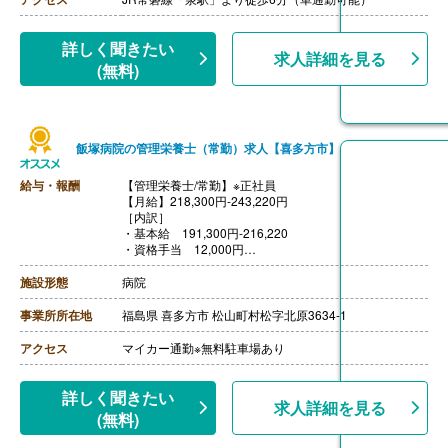
【管理栄養士/常勤】※正社員/Bパターン
【月給】242,000円
［内訳］
詳しく聞きたい
求人詳細を見る
・基本給1 170,000円
(無料)
・基本給2 34,000円
・資格手当 38,000円
【賞与】基本給1の4ヶ月分/年 ※前年度実績
【通勤手当】あり（上限なし）
【昇給】あり（1月あたり500円-5,000円）※前年度実績
飯塚病院の管理栄養士（常勤）求人【喜多方市】
【退職金】あり※勤続2年以上
給与・報酬
【管理栄養士/常勤】※正社員
【月給】218,300円-243,220円
［内訳］
・基本給 191,300円-216,220
・資格手当 12,000円
・ベースアップ評価料手当 15,000
【賞与】年2回（計3.10ヶ月分）※前年度実績
施設形態
病院
【通勤手当】あり（上限1,350円/日）
【昇給】あり（1月あたり500円-2,000円）※前年度実績
事業所所在地
福島県 喜多方市 松山町村松字北原3634-1
【退職金】あり※勤続3年以上
アクセス
マイカー通勤※無料駐車場あり
詳しく聞きたい
求人詳細を見る
(無料)