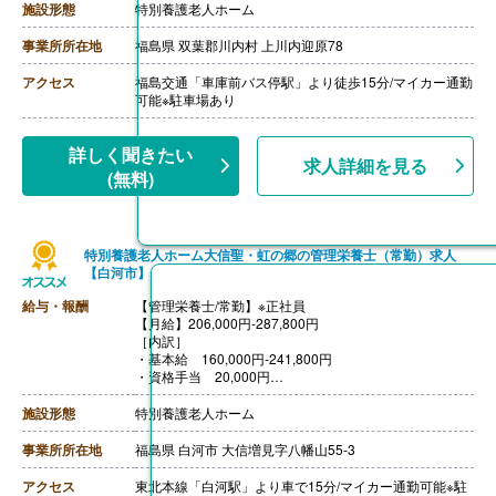
・特別手当 7,800円
施設形態
特別養護老人ホーム
［その他手当］
・扶養手当 配偶者5,000円、被扶養3,000円-
事業所所在地
福島県 双葉郡川内村 上川内迎原78
・住宅手当 世帯主のみ 持家3,000円/月、賃貸1,000
円-24,000円/月※家賃10,000円/月以上に限る
アクセス
福島交通「車庫前バス停駅」より徒歩15分/マイカー通勤
【賞与】年2回（計2.00ヶ月分）※前年度実績
可能※駐車場あり
【通勤手当】あり（上限20,000円/月）
【昇給】あり（1月あたり1,800円）※前年度実績
【退職金】あり※勤続1年以上、退職金共済加入
詳しく聞きたい
求人詳細を見る
(無料)
特別養護老人ホーム大信聖・虹の郷の管理栄養士（常勤）求人
【白河市】
給与・報酬
【管理栄養士/常勤】※正社員
【月給】206,000円-287,800円
［内訳］
・基本給 160,000円-241,800円
・資格手当 20,000円
・処遇改善手当 26,000円
［その他手当］
施設形態
特別養護老人ホーム
・家族手当
・住宅手当（条件有）
事業所所在地
福島県 白河市 大信増見字八幡山55-3
【賞与】年2回（計4.37ヶ月分）※前年度実績
【通勤手当】あり（上限18,500円/月）
アクセス
東北本線「白河駅」より車で15分/マイカー通勤可能※駐