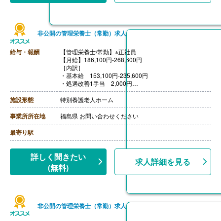
非公開の管理栄養士（常勤）求人
給与・報酬
【管理栄養士/常勤】※正社員
【月給】186,100円-268,600円
［内訳］
・基本給 153,100円-235,600円
・処遇改善1手当 2,000円
・処遇改善2手当 6,000円
・処遇改善3手当 5,000円
施設形態
特別養護老人ホーム
・資格手当 20,000円
【賞与】年2回（計3.00ヶ月分）※前年度実績
事業所所在地
福島県 お問い合わせください
【通勤手当】あり（上限18,500円/月）
【昇給】あり（1月あたり500円-1,500円）※前年度実績
最寄り駅
【退職金】あり※共済加入
詳しく聞きたい
求人詳細を見る
(無料)
非公開の管理栄養士（常勤）求人