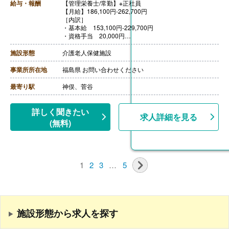
給与・報酬
【管理栄養士/常勤】※正社員
【月給】186,100円-262,700円
［内訳］
・基本給 153,100円-229,700円
・資格手当 20,000円
・処遇改善1手当 2,000円
・処遇改善2手当 6,000円
施設形態
介護老人保健施設
・処遇改善3手当 5,000円
【賞与】年2回（計2.95ヶ月分）※前年度実績
事業所所在地
福島県 お問い合わせください
【通勤手当】あり（上限18,500円/月）
【昇給】あり（年1回）
最寄り駅
神俣、菅谷
【退職金】退職金共済加入
詳しく聞きたい
求人詳細を見る
(無料)
1
2
3
…
5
施設形態から求人を探す