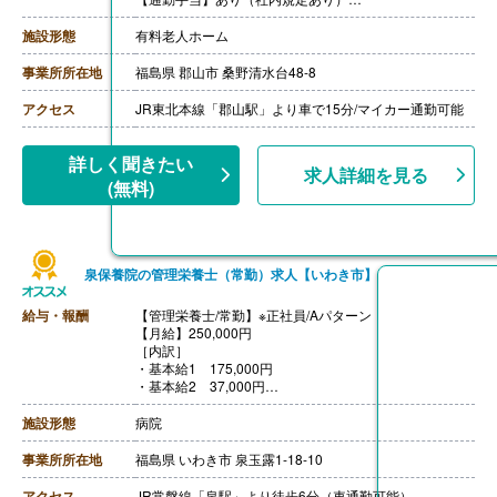
【賞与】あり（年2回寸志）※業績による
【昇給】年1回（4月）
施設形態
有料老人ホーム
【特別報酬（年1回）】厨房職:平均267,000円（2025年6
月支給実績）
事業所所在地
福島県 郡山市 桑野清水台48-8
※職種、雇用形態、在籍期間、会社の業績等によって支
給額は異なる。
アクセス
JR東北本線「郡山駅」より車で15分/マイカー通勤可能
【退職金】なし
※正規フルタイム社員は無期雇用での採用になります
詳しく聞きたい
求人詳細を見る
（正社員登用あり）
(無料)
泉保養院の管理栄養士（常勤）求人【いわき市】
給与・報酬
【管理栄養士/常勤】※正社員/Aパターン
【月給】250,000円
［内訳］
・基本給1 175,000円
・基本給2 37,000円
・資格手当 38,000円
【賞与】基本給1の4ヶ月分/年 ※前年度実績
施設形態
病院
【通勤手当】あり（上限なし）
【昇給】あり（1月あたり500円-5,000円）※前年度実績
事業所所在地
福島県 いわき市 泉玉露1-18-10
【退職金】あり※勤続2年以上
++++++++++++++++++++
アクセス
JR常磐線「泉駅」より徒歩6分（車通勤可能）