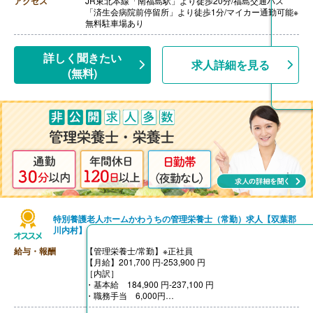
アクセス
JR東北本線「南福島駅」より徒歩20分/福島交通バス
「済生会病院前停留所」より徒歩1分/マイカー通勤可能※
無料駐車場あり
詳しく聞きたい
求人詳細を見る
(無料)
特別養護老人ホームかわうちの管理栄養士（常勤）求人【双葉郡
川内村】
給与・報酬
【管理栄養士/常勤】※正社員
【月給】201,700 円-253,900 円
［内訳］
・基本給 184,900 円-237,100 円
・職務手当 6,000円
・資格手当 3,000円