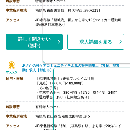
・住宅手当 最大15,000円まで （賃貸の世帯主）
施設形態
特別養護老人ホーム
・家族手当 配偶者10,000円 1人目の子3,000円 2人
目の子2,000円
事業所所在地
福島県 東白川郡鮫川村 大字西山字水口31
【賞与】年2回（計3.50ヶ月分）※前年度実績
【通勤手当】あり（上限19,000円/月）
アクセス
JR水郡線「磐城浅川駅」から車で12分/マイカー通勤可
【昇給】あり
能※無料駐車場あり
【退職金】あり※勤続3年以上
詳しく聞きたい
求人詳細を見る
(無料)
あさかの杜ケアコミュニティそよ風の管理栄養士（常勤、非常
勤）求人【郡山市】
給与・報酬
【調理員/常勤】※正規フルタイム社員
【月給】177,676円-183,000円
［その他手当］
・年末年始手当 380円/時（12/30 0時-1/3 24時）
【通勤手当】あり（社内規定あり）
【賞与】あり（年2回寸志）
【昇給】年1回（4月）
施設形態
有料老人ホーム
【特別報酬（年1回）】厨房職:平均267,000円（2025年6
月支給実績）
事業所所在地
福島県 郡山市 安積町成田字漆山45
※職種、雇用形態、在籍期間、会社の業績等によって支
給額は異なる。
アクセス
JR東北新幹線「郡山（福島県）駅」より車で20分/マイ
【退職金】なし