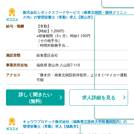
株式会社シダックスフードサービス（南東北病院・眼科クリニッ
ク内）の管理栄養士（常勤）求人【郡山市】
給与・報酬
【常勤】
【時給】1,200円-
※研修期間（3ヶ月）:時給1,100円
［その他手当］
・時間外勤務手当
・休日勤務手当
・深夜勤務手当（22:00-翌05:00）
施設形態
給食委託会社
【通勤手当】あり（上限なし）※片道2Km以上
事業所所在地
福島県 郡山市 八山田7-115
アクセス
「勝木沢・南東北病院前停留所」よりすぐ/マイカー通勤
可能
詳しく聞きたい
求人詳細を見る
(無料)
キョウワプロテック株式会社（福島県立医科大学附属病院内）の
管理栄養士（常勤）求人【福島市】