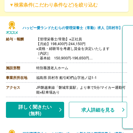
▼検索条件(こだわり条件など)を絞り込む
ハッピー愛ランドたむらの管理栄養士（常勤）求人【田村市】
給与・報酬
【管理栄養士/常勤】※正社員
【月給】198,400円-244,150円
※資格・経験等を考慮し賃金を決定いたします
［内訳］
・基本給 150,900円-196,650円
・特殊業務手当 2,000円
・処遇手当 23,500円
施設形態
特別養護老人ホーム
・特定処遇改善手当 12,000円
・資格手当 10,000円
事業所所在地
福島県 田村市 船引町椚山字池ノ辺1-1
【賞与】年2回（60,000円-）※前年度実績
【通勤手当】実費支給（上限60,000円）
アクセス
JR磐越東線「磐城常葉駅」より車で5分/マイカー通勤可
【昇給】年1回（1月あたり500円-）※前年度実績
能※駐車場あり
【退職金】あり※勤続1年以上
詳しく聞きたい
求人詳細を見る
(無料)