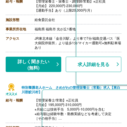
給与・報酬
【管理栄養士・栄養士・調理師/常勤】※正社員
【月給】 220,000円-230,000円
【通勤手当】あり（上限20,000円/月）
施設形態
給食委託会社
事業所所在地
福島県 福島市 光が丘1番地
アクセス
JR東北本線「金谷川駅」より車で7分/福島交通バス「医
大病院停留所」より徒歩1分/マイカー通勤可※無料駐車場
あり
詳しく聞きたい
求人詳細を見る
(無料)
特別養護老人ホーム さめがわの管理栄養士（常勤）求人【東白
川郡鮫川村】
給与・報酬
【管理栄養士/常勤】※正社員
【月給】195,000円-310,000円
※月給には技術手当 5,000円-10,000円を含む
※給与額は経験年数・勤務実績などを考慮して決定
［その他手当］
・時間外手当