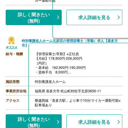
カー通勤可能
【調理員/非常勤】
【時給】1,033円-1,100円
［その他手当］
詳しく聞きたい
求人詳細を見る
・年末年始手当 380円/時（12/30 0時-1/3 24時）
(無料)
【通勤手当】あり（社内規定あり）
【昇給】年1回
※正規フルタイム社員は無期雇用での採用になります
特別養護老人ホーム北原荘の管理栄養士（常勤）求人【喜多方
（正社員登用あり）
市】
給与・報酬
【管理栄養士/常勤】※正社員
【月給】178,900円-206,300円
［内訳］
・基本給 162,900円-190,300円
・資格手当 8,000円
・処遇改善手当 8,000円
［その他手当］
施設形態
特別養護老人ホーム
・早番手当 1,800円/回
・配偶者手当 10,500円（子1人）3,500円 ※配偶者な
事業所所在地
福島県 喜多方市 松山町村松字北原3656-11
し（子1人）4,500円
・精皆勤手当 6,000円
アクセス
磐越西線「喜多方駅」より車で10分/マイカー通勤可能※
・期末手当 令和6年3月実績あり
駐車場あり
【賞与】年2回（計3.40ヶ月分）※前年度実績
【通勤手当】あり（上限18,400円/月）
【昇給】あり（1月あたり1,000円-3,000円）※前年度実
詳しく聞きたい
求人詳細を見る
績
(無料)
【退職金】あり※勤続1年以上