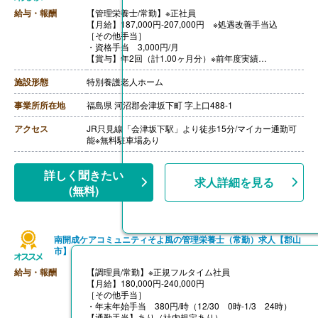
給与・報酬
【管理栄養士/常勤】※正社員
【月給】187,000円-207,000円 ※処遇改善手当込
［その他手当］
・資格手当 3,000円/月
【賞与】年2回（計1.00ヶ月分）※前年度実績
【通勤手当】あり（上限50,000円/月）
【昇給】あり（1月あたり1,000円-2,000円）※前年度実
施設形態
特別養護老人ホーム
績
【退職金】あり※勤続3年以上、共済加入
事業所所在地
福島県 河沼郡会津坂下町 字上口488-1
アクセス
JR只見線「会津坂下駅」より徒歩15分/マイカー通勤可
能※無料駐車場あり
詳しく聞きたい
求人詳細を見る
(無料)
南開成ケアコミュニティそよ風の管理栄養士（常勤）求人【郡山
市】
給与・報酬
【調理員/常勤】※正規フルタイム社員
【月給】180,000円-240,000円
［その他手当］
・年末年始手当 380円/時（12/30 0時-1/3 24時）
【通勤手当】あり（社内規定あり）