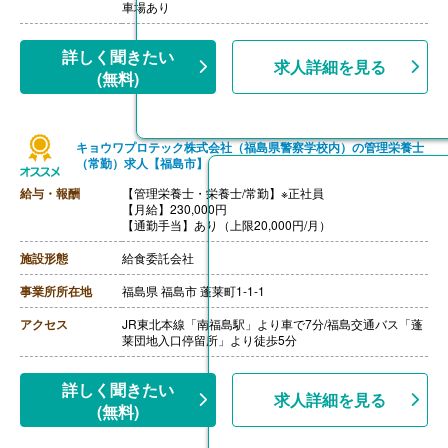
【昇給】あり（1月あたり1.00％-1.01％）※前年度実績
車場あり
【退職金】あり※規定あり、共済加入
詳しく聞きたい
求人詳細を見る
(無料)
キョウワプロテック株式会社（福島県警察学校内）の管理栄養士
（常勤）求人【福島市】
給与・報酬
【管理栄養士・栄養士/常勤】※正社員
【月給】230,000円
【通勤手当】あり（上限20,000円/月）
施設形態
給食委託会社
事業所所在地
福島県 福島市 蓬莱町1-1-1
アクセス
JR東北本線「南福島駅」より車で7分/福島交通バス「蓬
莱団地入口停留所」より徒歩5分
詳しく聞きたい
求人詳細を見る
(無料)