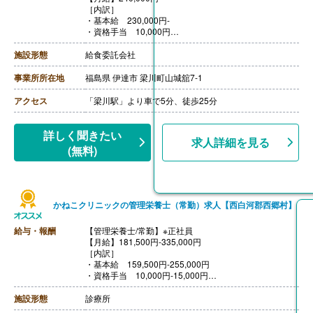
［内訳］
・基本給 230,000円-
・資格手当 10,000円
【賞与】無し
【通勤手当】あり
施設形態
給食委託会社
事業所所在地
福島県 伊達市 梁川町山城舘7-1
アクセス
「梁川駅」より車で5分、徒歩25分
詳しく聞きたい
求人詳細を見る
(無料)
かねこクリニックの管理栄養士（常勤）求人【西白河郡西郷村】
給与・報酬
【管理栄養士/常勤】※正社員
【月給】181,500円-335,000円
［内訳］
・基本給 159,500円-255,000円
・資格手当 10,000円-15,000円
・ベア・介護処手当 7,000円-15,000円
・固定残業代 5,000円-50,000円
施設形態
診療所
［その他手当］