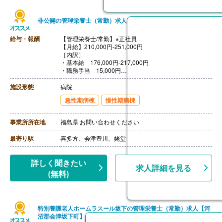
非公開の管理栄養士（常勤）求人
給与・報酬
【管理栄養士/常勤】※正社員
【月給】210,000円-251,000円
［内訳］
・基本給 176,000円-217,000円
・職務手当 15,000円
・ベア評価料手当 19,000円
［その他手当］
施設形態
病院
・皆勤手当 3,000円
急性期病棟
慢性期病棟
・早番、遅番手当 600円/回（現場シフトに入った場
合）
【賞与】年2回（計3.30ヶ月分）※前年度実績
事業所所在地
福島県 お問い合わせください
【通勤手当】あり（上限15,000円/月）
【昇給】あり（1月あたり1,500円-2,300円）※前年度実
最寄り駅
喜多方、会津豊川、姥堂
績
【退職金】あり※勤続3年以上
詳しく聞きたい
求人詳細を見る
(無料)
特別養護老人ホームラスール坂下の管理栄養士（常勤）求人【河
沼郡会津坂下町】