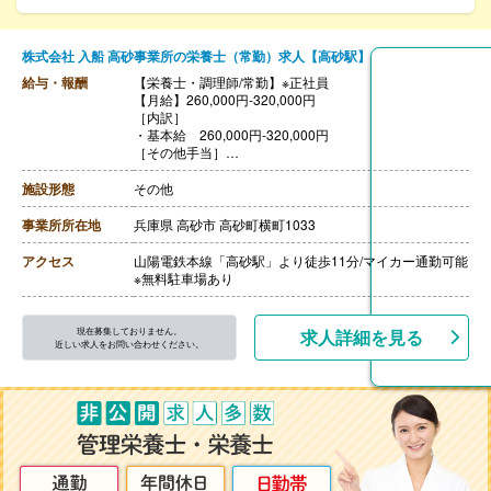
株式会社 入船 高砂事業所の栄養士（常勤）求人【高砂駅】
給与・報酬
【栄養士・調理師/常勤】※正社員
【月給】260,000円‐320,000円
［内訳］
・基本給 260,000円‐320,000円
［その他手当］
・役職手当 10,000円‐60,000円
【賞与】年2回（計1.50ヶ月分）※前年度実績
施設形態
その他
【通勤手当】あり（上限なし、実費支給）
【昇給】あり（1月あたり1,000円‐5,000円）※前年度実
事業所所在地
兵庫県 高砂市 高砂町横町1033
績
【退職金】あり
アクセス
山陽電鉄本線「高砂駅」より徒歩11分/マイカー通勤可能
※無料駐車場あり
現在募集しておりません。
求人詳細を見る
近しい求人をお問い合わせください。