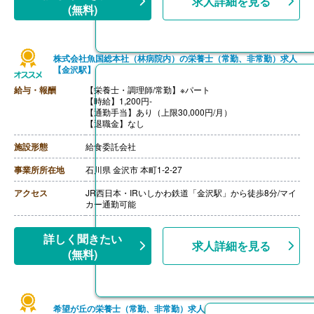
求人詳細を見る
職務手当8,000円
(無料)
株式会社魚国総本社（林病院内）の栄養士（常勤、非常勤）求人
【金沢駅】
給与・報酬
【栄養士・調理師/常勤】※パート
【時給】1,200円-
【通勤手当】あり（上限30,000円/月）
【退職金】なし
施設形態
給食委託会社
事業所所在地
石川県 金沢市 本町1-2-27
アクセス
JR西日本・IRいしかわ鉄道「金沢駅」から徒歩8分/マイ
カー通勤可能
詳しく聞きたい
求人詳細を見る
(無料)
希望が丘の栄養士（常勤、非常勤）求人