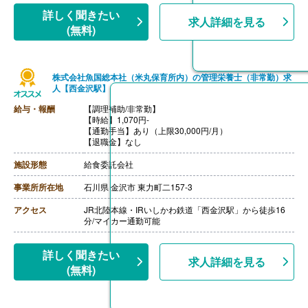
詳しく聞きたい
求人詳細を見る
(無料)
株式会社魚国総本社（米丸保育所内）の管理栄養士（非常勤）求
人【西金沢駅】
給与・報酬
【調理補助/非常勤】
【時給】1,070円-
【通勤手当】あり（上限30,000円/月）
【退職金】なし
施設形態
給食委託会社
事業所所在地
石川県 金沢市 東力町二157-3
アクセス
JR北陸本線・IRいしかわ鉄道「西金沢駅」から徒歩16
分/マイカー通勤可能
詳しく聞きたい
求人詳細を見る
(無料)