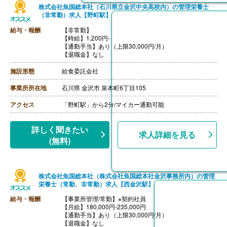
株式会社魚国総本社（石川県立金沢中央高校内）の管理栄養士
（非常勤）求人【野町駅】
給与・報酬
【非常勤】
【時給】1,200円-
【通勤手当】あり（上限30,000円/月）
【退職金】なし
施設形態
給食委託会社
事業所所在地
石川県 金沢市 泉本町6丁目105
アクセス
「野町駅」から2分/マイカー通勤可能
詳しく聞きたい
求人詳細を見る
(無料)
株式会社魚国総本社（株式会社魚国総本社金沢事務所内）の管理
栄養士（常勤、非常勤）求人【西金沢駅】
給与・報酬
【事業所管理/常勤】※契約社員
【月給】180,000円-235,000円
【通勤手当】あり（上限30,000円/月）
【退職金】なし