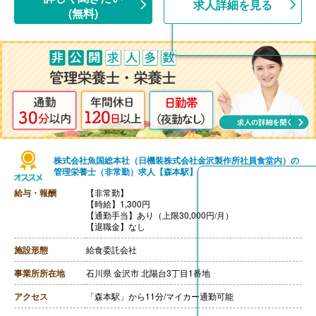
求人詳細を見る
(無料)
株式会社魚国総本社（日機装株式会社金沢製作所社員食堂内）の
管理栄養士（非常勤）求人【森本駅】
給与・報酬
【非常勤】
【時給】1,300円
【通勤手当】あり（上限30,000円/月）
【退職金】なし
施設形態
給食委託会社
事業所所在地
石川県 金沢市 北陽台3丁目1番地
アクセス
「森本駅」から11分/マイカー通勤可能