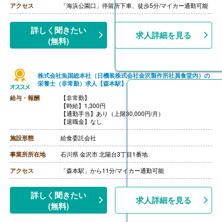
アクセス
「海浜公園口」停留所下車、徒歩5分/マイカー通勤可能
詳しく聞きたい
求人詳細を見る
(無料)
株式会社魚国総本社（日機装株式会社金沢製作所社員食堂内）の
栄養士（非常勤）求人【森本駅】
給与・報酬
【非常勤】
【時給】1,300円
【通勤手当】あり（上限30,000円/月）
【退職金】なし
施設形態
給食委託会社
事業所所在地
石川県 金沢市 北陽台3丁目1番地
アクセス
「森本駅」から11分/マイカー通勤可能
詳しく聞きたい
求人詳細を見る
(無料)