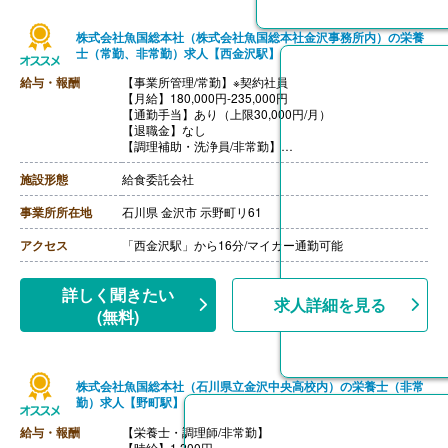
株式会社魚国総本社（株式会社魚国総本社金沢事務所内）の栄養
士（常勤、非常勤）求人【西金沢駅】
給与・報酬
【事業所管理/常勤】※契約社員
【月給】180,000円-235,000円
【通勤手当】あり（上限30,000円/月）
【退職金】なし
【調理補助・洗浄員/非常勤】
【時給】1,070円-
【通勤手当】あり（上限30,000円/月）
施設形態
給食委託会社
【退職金】なし
----
事業所所在地
石川県 金沢市 示野町リ61
【配送員/非常勤】
【時給】1,080円-
アクセス
「西金沢駅」から16分/マイカー通勤可能
【通勤手当】あり（上限30,000円/月）
【退職金】なし
詳しく聞きたい
求人詳細を見る
(無料)
株式会社魚国総本社（石川県立金沢中央高校内）の栄養士（非常
勤）求人【野町駅】
給与・報酬
【栄養士・調理師/非常勤】
【時給】1,200円-