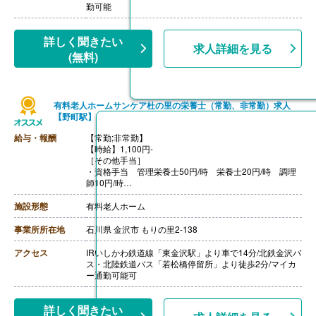
勤可能
詳しく聞きたい
求人詳細を見る
(無料)
有料老人ホームサンケア杜の里の栄養士（常勤、非常勤）求人
【野町駅】
給与・報酬
【常勤;非常勤】
【時給】1,100円-
［その他手当］
・資格手当 管理栄養士50円/時 栄養士20円/時 調理
師10円/時
◇管理栄養士
施設形態
有料老人ホーム
月給196,000円-210,000円
基本給178,000円-192,000円
事業所所在地
石川県 金沢市 もりの里2-138
資格手当10,000円
職務手当8,000円
アクセス
IRいしかわ鉄道線「東金沢駅」より車で14分/北鉄金沢バ
ス・北陸鉄道バス「若松橋停留所」より徒歩2分/マイカ
◇栄養士
ー通勤可能可
月給191,000-205,000円
基本給178,000円-192,000円
資格手当5,000円
詳しく聞きたい