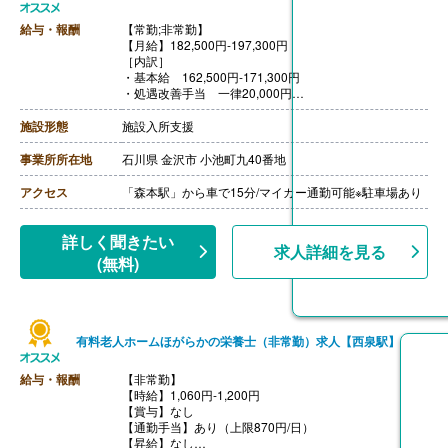
給与・報酬
【常勤;非常勤】
【月給】182,500円-197,300円
［内訳］
・基本給 162,500円-171,300円
・処遇改善手当 一律20,000円
［その他手当］
・早番手当 1,000円/回
施設形態
施設入所支援
【賞与】年2回（正社員4.3ヶ月分、嘱託職員2ヶ月分）※
前年度実績
事業所所在地
石川県 金沢市 小池町九40番地
【通勤手当】あり（上限35,900円/月）
【昇給】あり
アクセス
「森本駅」から車で15分/マイカー通勤可能※駐車場あり
【退職金】あり※勤続1年以上
詳しく聞きたい
求人詳細を見る
(無料)
有料老人ホームほがらかの栄養士（非常勤）求人【西泉駅】
給与・報酬
【非常勤】
【時給】1,060円-1,200円
【賞与】なし
【通勤手当】あり（上限870円/日）
【昇給】なし