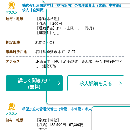
株式会社魚国総本社（林病院内）の管理栄養士（常勤、非常勤）
求人【金沢駅】
給与・報酬
【常勤;非常勤】
【時給】1,200円-
【通勤手当】あり（上限30,000円/月）
【退職金】なし
施設形態
給食委託会社
事業所所在地
石川県 金沢市 本町1-2-27
アクセス
JR西日本・IRいしかわ鉄道「金沢駅」から徒歩8分/マイ
カー通勤可能
詳しく聞きたい
求人詳細を見る
(無料)
希望が丘の管理栄養士（常勤、非常勤）求人
給与・報酬
【常勤;非常勤】
【月給】182,500円-197,300円
［内訳］