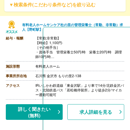
▼検索条件(こだわり条件など)を絞り込む
有料老人ホームサンケア杜の里の管理栄養士（常勤、非常勤）求
人【野町駅】
給与・報酬
【常勤;非常勤】
【時給】1,100円-
［その他手当］
・資格手当 管理栄養士50円/時 栄養士20円/時 調理
師10円/時
◇管理栄養士
施設形態
有料老人ホーム
月給196,000円-210,000円
基本給178,000円-192,000円
事業所所在地
石川県 金沢市 もりの里2-138
資格手当10,000円
職務手当8,000円
アクセス
IRいしかわ鉄道線「東金沢駅」より車で14分/北鉄金沢バ
ス・北陸鉄道バス「若松橋停留所」より徒歩2分/マイカ
◇栄養士
ー通勤可能可
月給191,000-205,000円
基本給178,000円-192,000円
資格手当5,000円
詳しく聞きたい
求人詳細を見る
職務手当8,000円
(無料)