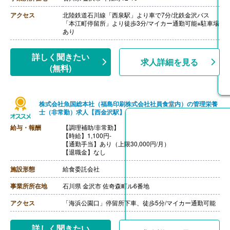
アクセス
北陸鉄道石川線「西泉駅」より車で7分/北鉄金沢バス
「本江町停留所」より徒歩3分/マイカー通勤可能※駐車場
あり
詳しく聞きたい
求人詳細を見る
(無料)
株式会社魚国総本社（福島印刷株式会社社員食堂内）の管理栄養
士（非常勤）求人【西金沢駅】
給与・報酬
【調理補助/非常勤】
【時給】1,100円-
【通勤手当】あり（上限30,000円/月）
【退職金】なし
施設形態
給食委託会社
事業所所在地
石川県 金沢市 佐奇森町ル6番地
アクセス
「海浜公園口」停留所下車、徒歩5分/マイカー通勤可能
詳しく聞きたい