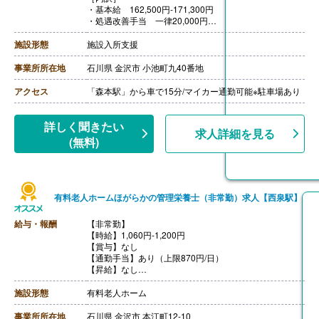
・基本給 162,500円-171,300円
・処遇改善手当 一律20,000円
［その他手当］
・早番手当 1,000円/回
施設形態
施設入所支援
【賞与】年2回（正社員4.3ヶ月分、嘱託職員2ヶ月分）※
前年度実績
事業所所在地
石川県 金沢市 小池町九40番地
【通勤手当】あり（上限35,900円/月）
【昇給】あり
アクセス
「森本駅」から車で15分/マイカー通勤可能※駐車場あり
【退職金】あり※勤続1年以上
詳しく聞きたい
求人詳細を見る
(無料)
有料老人ホームほがらかの管理栄養士（非常勤）求人【西泉駅】
給与・報酬
【非常勤】
【時給】1,060円-1,200円
【賞与】なし
【通勤手当】あり（上限870円/日）
【昇給】なし
【退職金】なし
施設形態
有料老人ホーム
事業所所在地
石川県 金沢市 本江町12-10