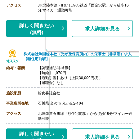
アクセス
JR北陸本線・IRいしかわ鉄道「西金沢駅」から徒歩16
分/マイカー通勤可能
詳しく聞きたい
求人詳細を見る
(無料)
株式会社魚国総本社（光が丘保育所内）の栄養士（非常勤）求人
【額住宅前駅】
給与・報酬
【調理補助/非常勤】
【時給】1,070円
【通勤手当】あり（上限30,000円/月）
【退職金】なし
施設形態
給食委託会社
事業所所在地
石川県 金沢市 光が丘2-104
アクセス
北陸鉄道石川線「額住宅前駅」から徒歩16分/マイカー通
勤可能
詳しく聞きたい
求人詳細を見る