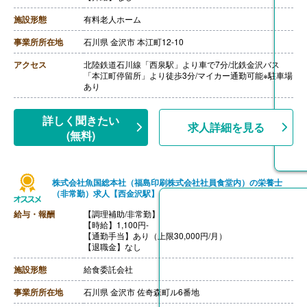
【退職金】なし
施設形態
有料老人ホーム
事業所所在地
石川県 金沢市 本江町12-10
アクセス
北陸鉄道石川線「西泉駅」より車で7分/北鉄金沢バス
「本江町停留所」より徒歩3分/マイカー通勤可能※駐車場
あり
詳しく聞きたい
求人詳細を見る
(無料)
株式会社魚国総本社（福島印刷株式会社社員食堂内）の栄養士
（非常勤）求人【西金沢駅】
給与・報酬
【調理補助/非常勤】
【時給】1,100円-
【通勤手当】あり（上限30,000円/月）
【退職金】なし
施設形態
給食委託会社
事業所所在地
石川県 金沢市 佐奇森町ル6番地