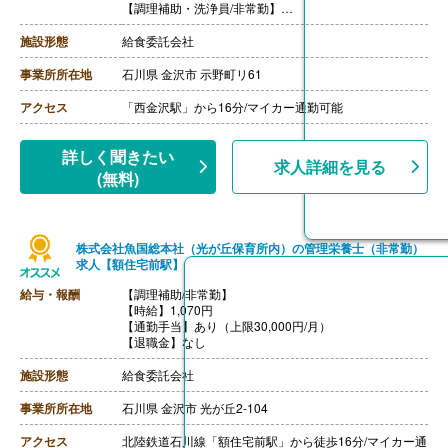
【調理補助・洗浄員/非常勤】
【時給】1,070円-
【通勤手当】あり（上限30,000円/月）
施設形態
給食委託会社
【退職金】なし
----
事業所所在地
石川県 金沢市 示野町リ61
【配送員/非常勤】
【時給】1,080円-
アクセス
「西金沢駅」から16分/マイカー通勤可能
【通勤手当】あり（上限30,000円/月）
【退職金】なし
詳しく聞きたい
求人詳細を見る
(無料)
株式会社魚国総本社（光が丘保育所内）の管理栄養士（非常勤）
求人【額住宅前駅】
給与・報酬
【調理補助/非常勤】
【時給】1,070円
【通勤手当】あり（上限30,000円/月）
【退職金】なし
施設形態
給食委託会社
事業所所在地
石川県 金沢市 光が丘2-104
アクセス
北陸鉄道石川線「額住宅前駅」から徒歩16分/マイカー通