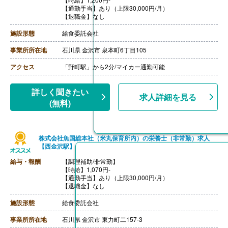
【通勤手当】あり（上限30,000円/月）
【退職金】なし
施設形態
給食委託会社
事業所所在地
石川県 金沢市 泉本町6丁目105
アクセス
「野町駅」から2分/マイカー通勤可能
詳しく聞きたい
求人詳細を見る
(無料)
株式会社魚国総本社（米丸保育所内）の栄養士（非常勤）求人
【西金沢駅】
給与・報酬
【調理補助/非常勤】
【時給】1,070円-
【通勤手当】あり（上限30,000円/月）
【退職金】なし
施設形態
給食委託会社
事業所所在地
石川県 金沢市 東力町二157-3