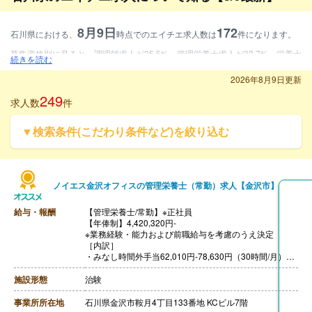
8月9日
172
石川県における、
時点でのエイチエ求人数は
件になります。
募集資格別に見ると、調理師求人が35.5%、管理栄養士求人が33.7%、栄養士
続きを読む
求人が30.8%となります。
2026年8月9日更新
雇用形態別に見ると、常勤求人が55.8%、常勤・非常勤求人が12.2%、非常勤
249
求人数
件
求人が32%となります。
▼検索条件(こだわり条件など)を絞り込む
施設形態別に見ると、病院・クリニック求人が9.9%、介護・福祉求人が28.
5%、保育園等求人が2.9%、その他求人が58.7%となります。
ノイエス金沢オフィスの管理栄養士（常勤）求人【金沢市】
給与・報酬
【管理栄養士/常勤】※正社員
【年俸制】4,420,320円-
※業務経験・能力および前職給与を考慮のうえ決定
［内訳］
・みなし時間外手当62,010円-78,630円（30時間/月）※
超過した場合は別途時間外手当を支給
【賞与】年2回（計4.00ヶ月分）
施設形態
治験
12月（上期評価）、6月（下期評価）
※賞与月数4.0ヶ月は全社平均値となります。
事業所所在地
石川県金沢市鞍月4丁目133番地 KCビル7階
ご入社初年度に関しましては、ご入社後に導入研修期間