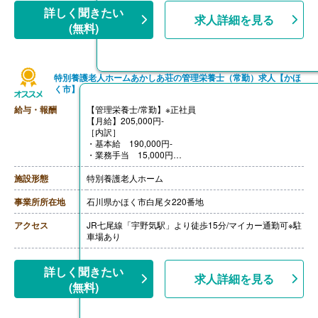
詳しく聞きたい
求人詳細を見る
(無料)
特別養護老人ホームあかしあ荘の管理栄養士（常勤）求人【かほ
く市】
給与・報酬
【管理栄養士/常勤】※正社員
【月給】205,000円-
［内訳］
・基本給 190,000円-
・業務手当 15,000円
［その他手当］
・住宅手当※支給条件あり
施設形態
特別養護老人ホーム
【賞与】年2回（計4.10ヶ月分）※前年度実績
【通勤手当】あり（上限14,200円/月）
事業所所在地
石川県かほく市白尾タ220番地
【昇給】あり（年1回）※前年度実績
【退職金】なし
アクセス
JR七尾線「宇野気駅」より徒歩15分/マイカー通勤可※駐
車場あり
詳しく聞きたい
求人詳細を見る
(無料)