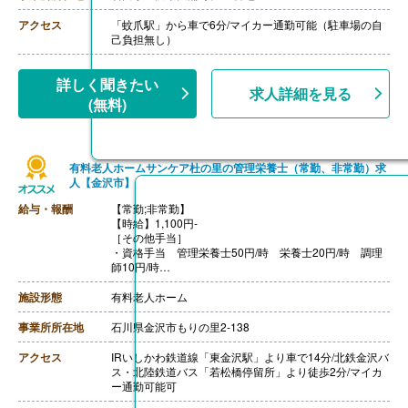
【賞与】目安は年間2ヶ月分、但し経営状況により上乗
せあり
アクセス
「蚊爪駅」から車で6分/マイカー通勤可能（駐車場の自
己負担無し）
詳しく聞きたい
求人詳細を見る
(無料)
有料老人ホームサンケア杜の里の管理栄養士（常勤、非常勤）求
人【金沢市】
給与・報酬
【常勤;非常勤】
【時給】1,100円-
［その他手当］
・資格手当 管理栄養士50円/時 栄養士20円/時 調理
師10円/時
◇管理栄養士
施設形態
有料老人ホーム
月給196,000円-210,000円
基本給178,000円-192,000円
事業所所在地
石川県金沢市もりの里2-138
資格手当10,000円
職務手当8,000円
アクセス
IRいしかわ鉄道線「東金沢駅」より車で14分/北鉄金沢バ
ス・北陸鉄道バス「若松橋停留所」より徒歩2分/マイカ
◇栄養士
ー通勤可能可
月給191,000-205,000円