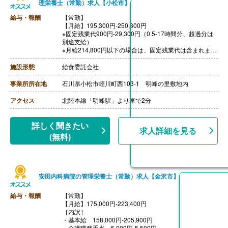
理栄養士（常勤）求人【小松市】
給与・報酬
【常勤】
【月給】195,300円-250,300円
※固定残業代900円-29,300円（0.5-17時間分、超過分は
別途支給）
※月給214,800円以下の場合は、固定残業代は含まれませ
ん（残業時間分は追加支給）
［その他手当］
施設形態
給食委託会社
・管理栄養士手当
・早朝手当
事業所所在地
石川県小松市蛭川町西103-1 明峰の里敷地内
【賞与】年2回
【通勤手当】あり（規定あり）
アクセス
北陸本線「明峰駅」より車で2分
【退職金】なし
詳しく聞きたい
求人詳細を見る
(無料)
安田内科病院の管理栄養士（常勤）求人【金沢市】
給与・報酬
【常勤】
【月給】175,000円-223,400円
［内訳］
・基本給 158,000円-205,900円
・介護職務手当 5,000円-5,500円