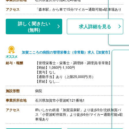
【通勤手当】あり（上限35,900円/月）
【昇給】あり
アクセス
「森本駅」から車で15分/マイカー通勤可能※駐車場あり
【退職金】あり※勤続1年以上
詳しく聞きたい
求人詳細を見る
(無料)
加賀こころの病院の管理栄養士（非常勤）求人【加賀市】
給与・報酬
【管理栄養士・栄養士・調理師・調理員/非常勤】
【時給】1,060円-1,100円
【賞与】なし
【通勤手当】あり（上限25,000円/月）
【昇給】なし
【退職金】なし
施設形態
病院
事業所所在地
石川県加賀市小菅波町121番地1
アクセス
IRいしかわ鉄道「加賀温泉駅」より徒歩5分/北鉄加賀バ
ス「小菅波町停留所」より徒歩6分/マイカー通勤可能※駐
車場あり