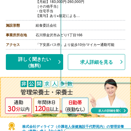
【月給】183,000円-260,000円
［その他手当］
・住宅手当
【賞与】あり※規定による
【通勤手当】あり※規定内支給（2km以上は交通費支給）
【昇給】あり※規定による
施設形態
給食委託会社
【退職金】あり※契約による
事業所所在地
石川県金沢市みどり1丁目166
アクセス
「下安原バス停」より徒歩10分/マイカー通勤可能
詳しく聞きたい
求人詳細を見る
(無料)
株式会社ディライフ（介護老人保健施設千代野苑内）の管理栄養