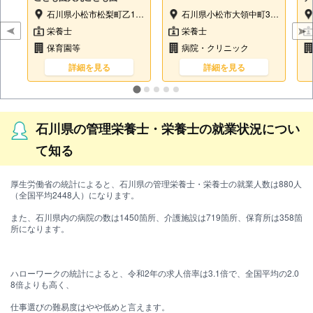
設
石川県小松市松梨町乙125番地1
石川県小松市大領中町3-121
栄養士
栄養士
保育園等
病院・クリニック
詳細を見る
詳細を見る
石川県の管理栄養士・栄養士の就業状況につい
て知る
厚生労働省の統計によると、石川県の管理栄養士・栄養士の就業人数は880人
（全国平均2448人）になります。
また、石川県内の病院の数は1450箇所、介護施設は719箇所、保育所は358箇
所になります。
ハローワークの統計によると、令和2年の求人倍率は3.1倍で、全国平均の2.0
8倍よりも高く、
仕事選びの難易度はやや低めと言えます。