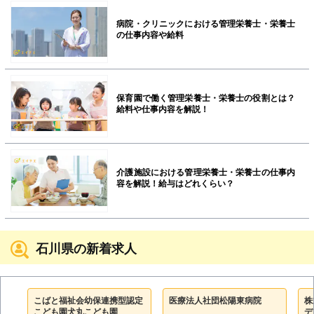
病院・クリニックにおける管理栄養士・栄養士
の仕事内容や給料
保育園で働く管理栄養士・栄養士の役割とは？
給料や仕事内容を解説！
介護施設における管理栄養士・栄養士の仕事内
容を解説！給与はどれくらい？
石川県の新着求人
こばと福祉会幼保連携型認定
医療法人社団松陽東病院
株
こども園犬丸こども園
デ