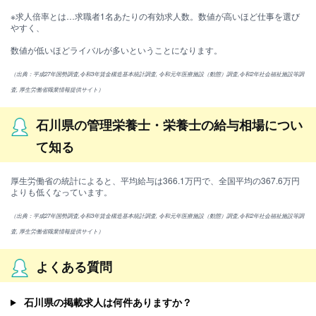
※求人倍率とは…求職者1名あたりの有効求人数。数値が高いほど仕事を選び
やすく、
数値が低いほどライバルが多いということになります。
（出典：平成27年国勢調査,令和3年賃金構造基本統計調査, 令和元年医療施設（動態）調査,令和2年社会福祉施設等調
査, 厚生労働省職業情報提供サイト）
石川県の管理栄養士・栄養士の給与相場につい
て知る
厚生労働省の統計によると、平均給与は366.1万円で、全国平均の367.6万円
よりも低くなっています。
（出典：平成27年国勢調査,令和3年賃金構造基本統計調査, 令和元年医療施設（動態）調査,令和2年社会福祉施設等調
査, 厚生労働省職業情報提供サイト）
よくある質問
石川県の掲載求人は何件ありますか？