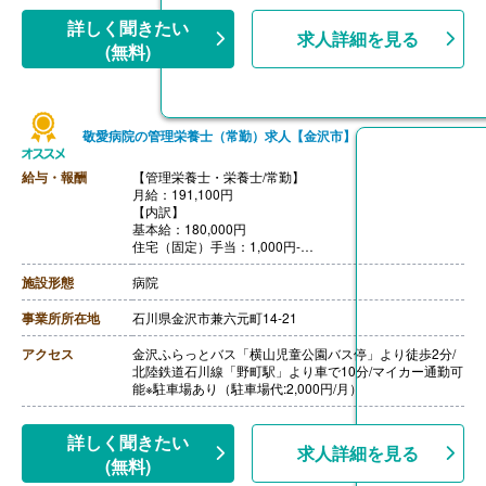
基本給178,000円-192,000円
資格手当5,000円
詳しく聞きたい
求人詳細を見る
職務手当8,000円
(無料)
敬愛病院の管理栄養士（常勤）求人【金沢市】
給与・報酬
【管理栄養士・栄養士/常勤】
月給：191,100円
【内訳】
基本給：180,000円
住宅（固定）手当：1,000円-
職務手当：1,500円
処遇改善手当：8,600円
施設形態
病院
その他
皆勤手当：2,000円
事業所所在地
石川県金沢市兼六元町14-21
通勤手当：あり（月額15,000円まで）
昇給：あり（前年度実績 1月あたり0.00％〜1.50％）
アクセス
金沢ふらっとバス「横山児童公園バス停」より徒歩2分/
賞与：あり（年2回、計3.10ヶ月分・前年度実績）
北陸鉄道石川線「野町駅」より車で10分/マイカー通勤可
能※駐車場あり（駐車場代:2,000円/月）
詳しく聞きたい
求人詳細を見る
(無料)