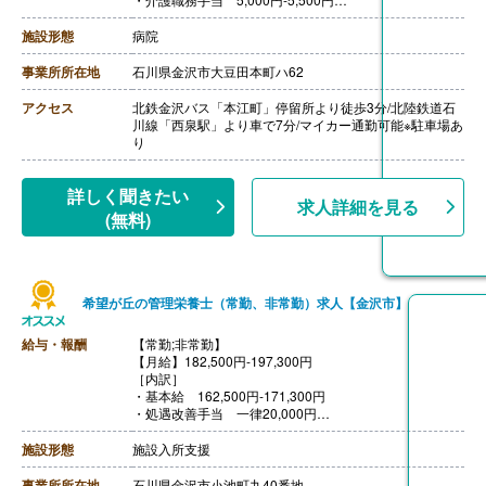
・ベースアップ手当 12,000円
［その他手当］
施設形態
病院
・早番手当 500円/回
・住宅手当 20,000円※通勤手当といずれか選択
事業所所在地
石川県金沢市大豆田本町ハ62
・扶養手当 規定による（例:配偶者と子供2人扶養の場
合で18,000円）
アクセス
北鉄金沢バス「本江町」停留所より徒歩3分/北陸鉄道石
・年末年始手当
川線「西泉駅」より車で7分/マイカー通勤可能※駐車場あ
【賞与】年2回（計3.8ヶ月分）※前年度実績
り
【通勤手当】あり（上限20,000円/月）
【昇給】あり（1月あたり1,600円-7,200円）※前年度実
績
詳しく聞きたい
求人詳細を見る
【退職金】あり※勤続2年以上
(無料)
希望が丘の管理栄養士（常勤、非常勤）求人【金沢市】
給与・報酬
【常勤;非常勤】
【月給】182,500円-197,300円
［内訳］
・基本給 162,500円-171,300円
・処遇改善手当 一律20,000円
［その他手当］
・早番手当 1,000円/回
施設形態
施設入所支援
【賞与】年2回（正社員4.3ヶ月分、嘱託職員2ヶ月分）※
前年度実績
事業所所在地
石川県金沢市小池町九40番地