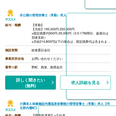
非公開の管理栄養士（常勤）求人
給与・報酬
【常勤】
【月給】195,300円-250,300円
※固定残業代900円-29,300円（0.5-17時間分、超過分は
別途支給）
※月給214,800円以下の場合は、固定残業代は含まれませ
ん（残業時間分は追加支給）
［その他手当］
施設形態
給食委託会社
・管理栄養士手当
・早朝手当
事業所所在地
お問い合わせください
【賞与】年2回
【通勤手当】あり（規定あり）
最寄り駅
野町、西泉、新西金沢
【退職金】なし
詳しく聞きたい
求人詳細を見る
(無料)
介護老人保健施設内灘温泉保養館の管理栄養士（常勤）求人【河
北郡内灘町】
給与・報酬
【調理員/常勤】※正社員