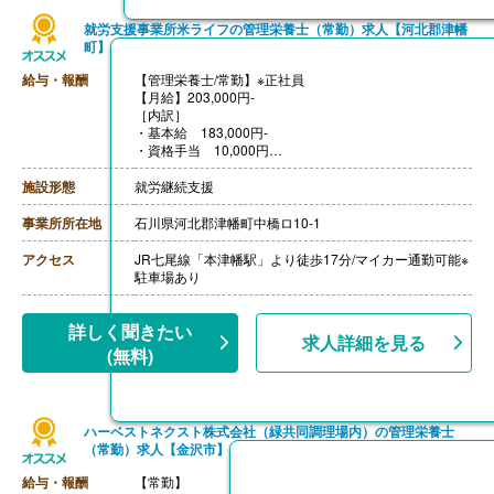
就労支援事業所米ライフの管理栄養士（常勤）求人【河北郡津幡
町】
給与・報酬
【管理栄養士/常勤】※正社員
【月給】203,000円-
［内訳］
・基本給 183,000円-
・資格手当 10,000円
・処遇改善手当 10,000円
【賞与】年2回（計2.00ヶ月分）※前年度実績
施設形態
就労継続支援
【通勤手当】あり（上限11,300円/月）
【昇給】あり
事業所所在地
石川県河北郡津幡町中橋ロ10-1
アクセス
JR七尾線「本津幡駅」より徒歩17分/マイカー通勤可能※
駐車場あり
詳しく聞きたい
求人詳細を見る
(無料)
ハーベストネクスト株式会社（緑共同調理場内）の管理栄養士
（常勤）求人【金沢市】
給与・報酬
【常勤】