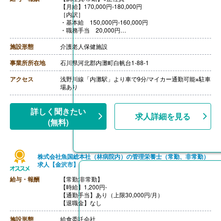
【月給】170,000円-180,000円
［内訳］
・基本給 150,000円-160,000円
・職務手当 20,000円
［その他手当］
・早出手当 500円/回（冬季1,000円/回）
施設形態
介護老人保健施設
・休日出勤手当 2,000円/回
・皆勤手当 5,000円/月
事業所所在地
石川県河北郡内灘町白帆台1-88-1
・資格手当 栄養士10,000円/月、調理師5,000円/月
【賞与】年2回（計3.65ヶ月分）※前年度実績
アクセス
浅野川線「内灘駅」より車で9分/マイカー通勤可能※駐車
【通勤手当】あり（上限20,000円/月）
場あり
【昇給】あり(1月当たり3,000円) ※前年度実績
【退職金】あり ※勤続3年以上
詳しく聞きたい
求人詳細を見る
(無料)
株式会社魚国総本社（林病院内）の管理栄養士（常勤、非常勤）
求人【金沢市】
給与・報酬
【常勤;非常勤】
【時給】1,200円-
【通勤手当】あり（上限30,000円/月）
【退職金】なし
施設形態
給食委託会社