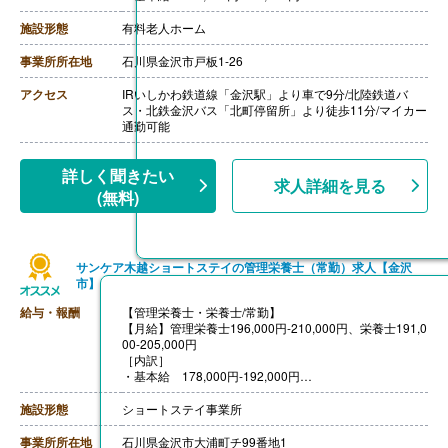
・資格手当 管理栄養士10,000円、栄養士5,000円
・職務手当 8,000円
施設形態
有料老人ホーム
［その他手当］
・年末年始手当 1時間あたり400円
事業所所在地
石川県金沢市戸板1-26
【賞与】目安は年間2ヶ月分、但し経営状況により上乗
せあり
アクセス
IRいしかわ鉄道線「金沢駅」より車で9分/北陸鉄道バ
ス・北鉄金沢バス「北町停留所」より徒歩11分/マイカー
通勤可能
詳しく聞きたい
求人詳細を見る
(無料)
サンケア木越ショートステイの管理栄養士（常勤）求人【金沢
市】
給与・報酬
【管理栄養士・栄養士/常勤】
【月給】管理栄養士196,000円-210,000円、栄養士191,0
00-205,000円
［内訳］
・基本給 178,000円-192,000円
・資格手当 管理栄養士10,000円、栄養士5,000円
・職務手当 8,000円
施設形態
ショートステイ事業所
［その他手当］
・年末年始手当 1時間あたり400円
事業所所在地
石川県金沢市大浦町チ99番地1