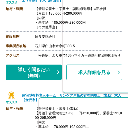
士（常勤）求人【白山市】
給与・報酬
【管理栄養士・栄養士・調理師/常勤】※正社員
【月給】185,000円-280,000円
［内訳］
・基本給 185,000円-280,000円
［その他手当］
・住宅手当 採用後、応相談
【賞与】年2回（計0円-400,000円）※前年度実績
施設形態
給食委託会社
※賞与は業績賞与です
【通勤手当】あり（上限10,000円/月）
事業所所在地
石川県白山市米永町303-5
【昇給】あり（1月あたり2.00%-6.00%）※前年度実績
【退職金】あり
アクセス
「松任駅」より車で10分/マイカー通勤可能※駐車場あり
詳しく聞きたい
求人詳細を見る
(無料)
住宅型有料老人ホーム サンケア戸板の管理栄養士（常勤）求人
【金沢市】
給与・報酬
【管理栄養士・栄養士/常勤】
【月給】管理栄養士196,000円-210,000円、栄養士191,0
00-205,000円
［内訳］
・基本給 178,000円-192,000円