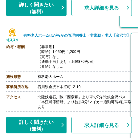
詳しく聞きたい
求人詳細を見る
(無料)
有料老人ホームほがらかの管理栄養士（非常勤）求人【金沢市】
給与・報酬
【非常勤】
【時給】1,060円-1,200円
【賞与】なし
【通勤手当】あり（上限870円/日）
【昇給】なし
【退職金】なし
施設形態
有料老人ホーム
事業所所在地
石川県金沢市本江町12-10
アクセス
北陸鉄道石川線「西泉駅」より車で7分/北鉄金沢バス
「本江町停留所」より徒歩3分/マイカー通勤可能※駐車場
あり
詳しく聞きたい
求人詳細を見る
(無料)