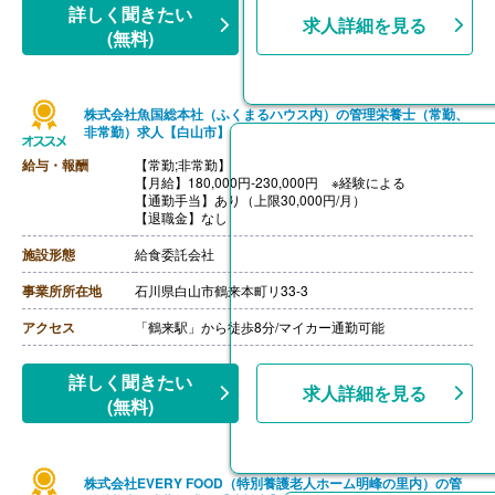
詳しく聞きたい
求人詳細を見る
(無料)
株式会社魚国総本社（ふくまるハウス内）の管理栄養士（常勤、
非常勤）求人【白山市】
給与・報酬
【常勤;非常勤】
【月給】180,000円-230,000円 ※経験による
【通勤手当】あり（上限30,000円/月）
【退職金】なし
施設形態
給食委託会社
事業所所在地
石川県白山市鶴来本町リ33-3
アクセス
「鶴来駅」から徒歩8分/マイカー通勤可能
詳しく聞きたい
求人詳細を見る
(無料)
株式会社EVERY FOOD（特別養護老人ホーム明峰の里内）の管