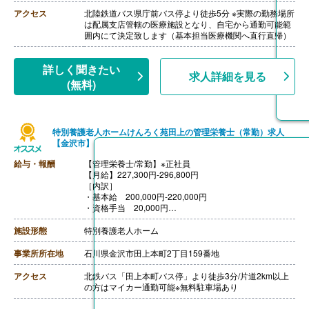
等もあり、業績評価が評価基準まで達しない場合があ
アクセス
北陸鉄道バス県庁前バス停より徒歩5分 ※実際の勤務場所
り、賞与月数が全社平均値を下回ります
は配属支店管轄の医療施設となり、自宅から通勤可能範
【通勤手当】あり（公共の交通機関の実費もしくは1ヶ
囲内にて決定致します（基本担当医療機関へ直行直帰）
月分の定期代を支給）
【昇給】年1回
【退職金】あり※勤続3年以上
詳しく聞きたい
求人詳細を見る
(無料)
特別養護老人ホームけんろく苑田上の管理栄養士（常勤）求人
【金沢市】
給与・報酬
【管理栄養士/常勤】※正社員
【月給】227,300円-296,800円
［内訳］
・基本給 200,000円-220,000円
・資格手当 20,000円
・能力給手当 500円-50,000円
・処遇改善手当 6,800円
施設形態
特別養護老人ホーム
［その他手当］
・管理職手当 0円-20,000円
事業所所在地
石川県金沢市田上本町2丁目159番地
【賞与】年2回（計2.00ヶ月分）※前年度実績
【通勤手当】あり（上限20,000円/月）
アクセス
北鉄バス「田上本町バス停」より徒歩3分/片道2km以上
【昇給】あり
の方はマイカー通勤可能※無料駐車場あり
【退職金】あり※退職金共済加入