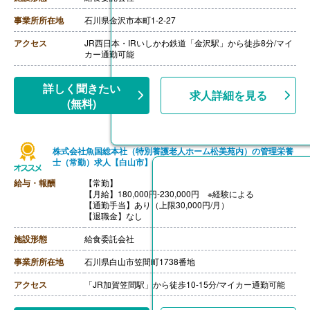
事業所所在地
石川県金沢市本町1-2-27
アクセス
JR西日本・IRいしかわ鉄道「金沢駅」から徒歩8分/マイ
カー通勤可能
詳しく聞きたい
求人詳細を見る
(無料)
株式会社魚国総本社（特別養護老人ホーム松美苑内）の管理栄養
士（常勤）求人【白山市】
給与・報酬
【常勤】
【月給】180,000円-230,000円 ※経験による
【通勤手当】あり（上限30,000円/月）
【退職金】なし
施設形態
給食委託会社
事業所所在地
石川県白山市笠間町1738番地
アクセス
「JR加賀笠間駅」から徒歩10-15分/マイカー通勤可能