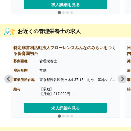
【退職金】なし
求人詳細を見る
お近くの管理栄養士の求人
特定非営利活動法人フローレンスみんなのみらいをつく
日
る保育園初台
内
募集職種
管理栄養士
募
雇用形態
常勤
雇
事業所所在地
東京都渋谷区代々木4-37-15 おやこ基地シブヤ1・2階
事
給与
【常勤】
給
【月給】217,000円-
※処遇改善手当含む
［その他手当］
・ひとり親手当 10,000円/月 ※条件あり
求人詳細を見る
【賞与】年2回（計1.95ヶ月分）※2022年度実績
【通勤手当】あり（上限60,000円/月）
【昇給】あり（年1回）
【退職金】なし