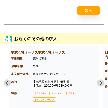
次へ
お近くのその他の求人
株式会社オークス株式会社オークス
日
内
募集職種
管理栄養士
募
雇用形態
常勤
雇
事業所所在地
東京都渋谷区代々木2-4-9
事
給与
【管理栄養士/常勤】※正社員
【月給】220,000円-240,000円
給
※固定残業代はございません
特徴
【賞与】年2回（0円-300,000円）
土日祝日休み
アクセス良し
日勤求人
※前年度実績
ライフワークバランス
※入社2.5年以降から賞与支給対象
【通勤手当】あり