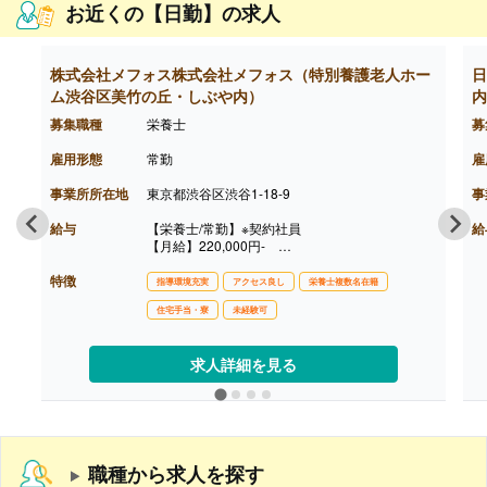
お近くの【日勤】の求人
株式会社メフォス株式会社メフォス（特別養護老人ホー
日
ム渋谷区美竹の丘・しぶや内）
内
募集職種
栄養士
募
雇用形態
常勤
雇
事業所所在地
東京都渋谷区渋谷1-18-9
事
給与
【栄養士/常勤】※契約社員
給
【月給】220,000円-
※下限年収例 3,080,000円
特徴
※給与は経験により決定
指導環境充実
アクセス良し
栄養士複数名在籍
【賞与】あり
住宅手当・寮
未経験可
【通勤手当】あり
※勤務地より2km以上かつ最短安ルートでの支給
（他規定有）
求人詳細を見る
【昇給】あり
【退職金】なし
職種から求人を探す