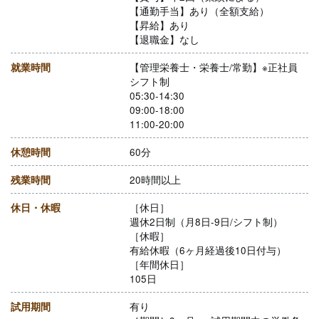
【通勤手当】あり（全額支給）
【昇給】あり
【退職金】なし
就業時間
【管理栄養士・栄養士/常勤】※正社員
シフト制
05:30-14:30
09:00-18:00
11:00-20:00
休憩時間
60分
残業時間
20時間以上
休日・休暇
［休日］
週休2日制（月8日-9日/シフト制）
［休暇］
有給休暇（6ヶ月経過後10日付与）
［年間休日］
105日
試用期間
有り