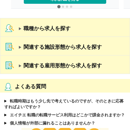
※モデル年収
・管理栄養士・栄養士で未経験の場合
年収3,000,000円-
・調理師病院調理経験3年程度の場合
年収3,500,000円-4,000,000円
ご面接を通して雇用形態を検討します。
職種から求人を探す
【賞与】年2回（1.0-2.0ヶ月分 ※前年度実績、
経験による）
【通勤手当】あり（上限なし/月）※全額支給
【昇給】あり（年1回）
関連する施設形態から求人を探す
【退職金】あり※勤続10年以上
関連する雇用形態から求人を探す
よくある質問
転職時期はもう少し先で考えているのですが、そのときに応募
すればよいですか？
エイチエ 転職の転職サービス利用はどこかで課金されますか？
個人情報が外部に漏れることはありませんか？