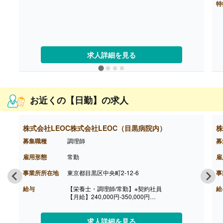
なります。
特
※モデル年収
・管理栄養士・栄養士で未経験の場合
年収3,000,000円-
・調理師病院調理経験3年程度の場合
年収3,500,000円-4,000,000円
ご面接を通して雇用形態を検討します。
求人詳細を見る
【賞与】年2回（1.0-2.0ヶ月分 ※前年度実績、
経験による）
【通勤手当】あり（上限なし/月）※全額支給
【昇給】あり（年1回）
【退職金】あり※勤続10年以上
お近くの【日勤】の求人
株式会社LEOC株式会社LEOC（目黒病院内）
株
募集職種
調理師
募
雇用形態
常勤
雇
事業所所在地
東京都目黒区中央町2-12-6
事
給与
【栄養士・調理師/常勤】※契約社員
給
【月給】240,000円-350,000円
※経験により、算出いたします。
※雇用形態は契約社員（賞与有）または正社員に
なります。
求人詳細を見る