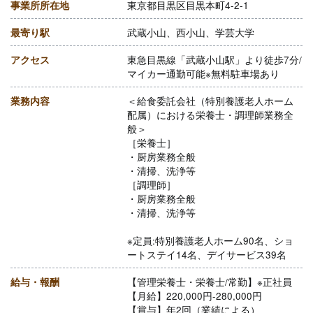
事業所所在地
東京都目黒区目黒本町4-2-1
最寄り駅
武蔵小山、西小山、学芸大学
アクセス
東急目黒線「武蔵小山駅」より徒歩7分/
マイカー通勤可能※無料駐車場あり
業務内容
＜給食委託会社（特別養護老人ホーム
配属）における栄養士・調理師業務全
般＞
［栄養士］
・厨房業務全般
・清掃、洗浄等
［調理師］
・厨房業務全般
・清掃、洗浄等
※定員:特別養護老人ホーム90名、ショ
ートステイ14名、デイサービス39名
給与・報酬
【管理栄養士・栄養士/常勤】※正社員
【月給】220,000円-280,000円
【賞与】年2回（業績による）