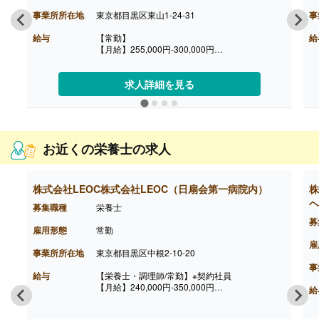
事業所所在地
東京都目黒区東山1-24-31
事
給与
【常勤】
給
【月給】255,000円-300,000円
※給与は経験に応じて決定します
【賞与】年2回（2ヶ月）※前年度実績
【昇給】有
求人詳細を見る
【通勤手当】あり（実費支給）
【退職金】無し
お近くの栄養士の求人
株式会社LEOC株式会社LEOC（日扇会第一病院内）
株
ヘ
募集職種
栄養士
募
雇用形態
常勤
雇
事業所所在地
東京都目黒区中根2-10-20
事
給与
【栄養士・調理師/常勤】※契約社員
【月給】240,000円-350,000円
給
※経験により、算出いたします。
※雇用形態は契約社員（賞与有）または正社員に