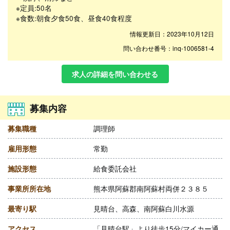
※定員:50名
※食数:朝食夕食50食、昼食40食程度
情報更新日：2023年10月12日
問い合わせ番号：inq-1006581-4
求人の詳細を問い合わせる
募集内容
募集職種
調理師
雇用形態
常勤
施設形態
給食委託会社
事業所所在地
熊本県阿蘇郡南阿蘇村両併２３８５
最寄り駅
見晴台、高森、南阿蘇白川水源
アクセス
「見晴台駅」より徒歩15分/マイカー通