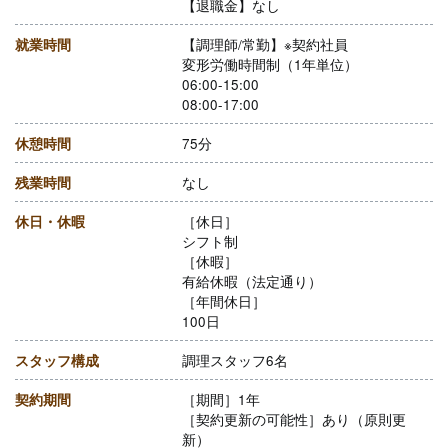
【退職金】なし
就業時間
【調理師/常勤】※契約社員
変形労働時間制（1年単位）
06:00-15:00
08:00-17:00
休憩時間
75分
残業時間
なし
休日・休暇
［休日］
シフト制
［休暇］
有給休暇（法定通り）
［年間休日］
100日
スタッフ構成
調理スタッフ6名
契約期間
［期間］1年
［契約更新の可能性］あり（原則更
新）