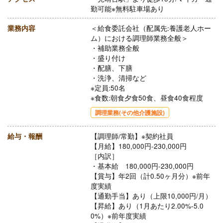
勤可能※無料駐車場あり
業務内容
＜給食委託会社（配属先:養護老人ホー
ム）における調理師業務全般＞
・補助業務全般
・盛り付け
・配膳、下膳
・洗浄、清掃など
※定員:50名
※食数:朝食夕食50食、昼食40食程度
調理業務(その他介護施設)
給与・報酬
【調理師/常勤】※契約社員
【月給】180,000円-230,000円
［内訳］
・基本給 180,000円-230,000円
【賞与】年2回（計0.50ヶ月分）※前年
度実績
【通勤手当】あり（上限10,000円/月）
【昇給】あり（1月あたり2.00%-5.0
0%）※前年度実績