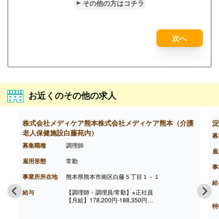
その他の方はコチラ
次へ
お近くのその他の求人
株式会社メディケア熊本株式会社メディケア熊本（介護
淀
老人保健施設白藤苑内）
募
募集職種
調理師
雇
雇用形態
常勤
事
事業所所在地
熊本県熊本市南区白藤５丁目１－１
給
給与
【調理師・調理員/常勤】※正社員
【月給】178,200円-188,350円
特
［内訳］
・基本給 170,200円-180,350円