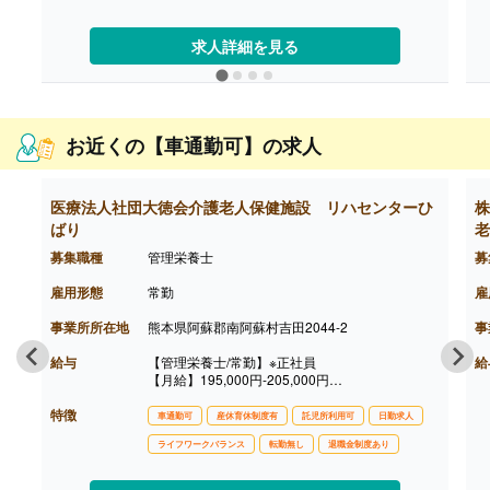
・早出手当 800円/回（月10回程度）※12-2月の
間は900円/回
【賞与】年2回（計2.00ヶ月分）※前年度実績
求人詳細を見る
【通勤手当】あり（上限21,000円/月）
【昇給】あり（1月あたり2,000円-6,000円）※前
年度実績
お近くの【車通勤可】の求人
医療法人社団大徳会介護老人保健施設 リハセンターひ
株
ばり
老
募集職種
管理栄養士
募
雇用形態
常勤
雇
事業所所在地
熊本県阿蘇郡南阿蘇村吉田2044-2
事
給与
【管理栄養士/常勤】※正社員
給
【月給】195,000円-205,000円
［内訳］
特徴
・基本給 150,000円-160,000円
車通勤可
産休育休制度有
託児所利用可
日勤求人
・特別手当 20,000円
ライフワークバランス
転勤無し
退職金制度あり
・職務手当 25,000円
・資格手当 5,000円
［その他手当］