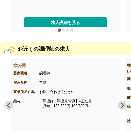
・調整手当 5,000円
・基本給3手当 3,000円
［その他手当］
・住宅手当 5,000円-10,000円
・皆勤手当 5,000円
求人詳細を見る
・早出手当 2,000円/回
【賞与】年2回（計3.60ヶ月分）※前年度実績
【通勤手当】あり（上限20,000円/月）
※片道2km以上の交通用具、交通機関利用者に支
給
お近くの調理師の求人
【昇給】あり（1月あたり1,000円-1,500円）※前
年度実績
【退職金】あり※勤続1年以上、共済加入
非公開
株
い
募集職種
調理師
募
雇用形態
常勤
雇
事業所所在地
お問い合わせください
事
給与
【調理師・調理員/常勤】※正社員
【月給】173,720円-190,720円
給
［内訳］
・基本給 155,000円-172,000円
・調整手当 13,720円
特
・改善手当 5,000円
［その他手当］