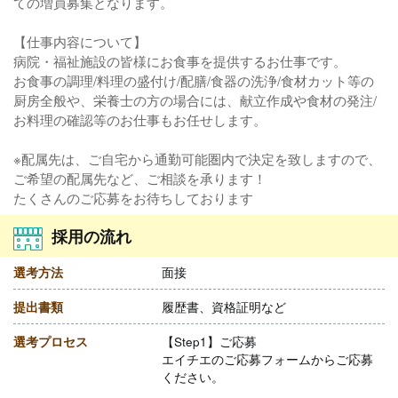
ての増員募集となります。
【仕事内容について】
病院・福祉施設の皆様にお食事を提供するお仕事です。
お食事の調理/料理の盛付け/配膳/食器の洗浄/食材カット等の
厨房全般や、栄養士の方の場合には、献立作成や食材の発注/
お料理の確認等のお仕事もお任せします。
※配属先は、ご自宅から通勤可能圏内で決定を致しますので、
ご希望の配属先など、ご相談を承ります！
たくさんのご応募をお待ちしております
採用の流れ
選考方法
面接
提出書類
履歴書、資格証明など
選考プロセス
【Step1】ご応募
エイチエのご応募フォームからご応募
ください。