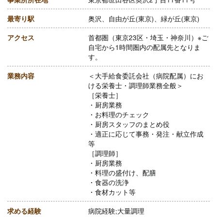
最寄り駅
奥沢、自由が丘(東京)、緑が丘(東京)
アクセス
首都圏（東京23区・埼玉・神奈川）※ご
自宅から1時間圏内の配属先となりま
す。
業務内容
＜大手給食委託会社（病院配属）にお
ける栄養士・調理師業務全般＞
［栄養士］
・厨房業務
・お料理のチェック
・厨房スタッフのまとめ役
・適正に応じて事務・発注・献立作成
等
［調理師］
・厨房業務
・料理の盛付け、配膳
・食器の洗浄
・食材カット等
求める経験
病院経験;大量調理