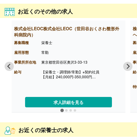
お近くのその他の求人
株式会社LEOC株式会社LEOC（世田谷おくさわ整形外
株
科病院内）
ヘ
募集職種
栄養士
募
雇用形態
常勤
雇
事業所所在地
東京都世田谷区奥沢3-33-13
事
給与
【栄養士・調理師/常勤】※契約社員
給
【月給】240,000円-350,000円
※経験により、算出いたします。
※雇用形態は契約社員（賞与有）または正社員に
特
なります。
※モデル年収
・管理栄養士・栄養士で未経験の場合
求人詳細を見る
年収3,000,000円-
・調理師病院調理経験3年程度の場合
年収3,500,000円-4,000,000円
ご面接を通して雇用形態を検討します。
【賞与】年2回（1.0-2.0ヶ月分 ※前年度実績、
お近くの栄養士の求人
経験による）
【通勤手当】あり（上限なし/月）※全額支給