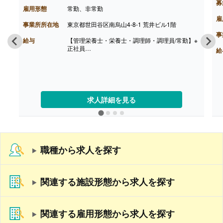
・基本給
募
雇用形態
常勤、非常勤
・職務手当
・働きがい向上手当 10,000円
雇
事業所所在地
東京都世田谷区南烏山4-8-1 荒井ビル1階
［その他手当］
・時間外手当（超過1分から支給）
事
給与
【管理栄養士・栄養士・調理師・調理員/常勤】※
・精皆勤手当 6,000円（規定あり）
正社員
【賞与】年2回（計2.08ヶ月分）※前年度実績
給
【月給】210,000円※経験加算、前職給与考慮
【通勤手当】あり（上限50,000円/月）
（左記は下限額）
【昇給】あり
【賞与】あり（入職から半年経過後から支給対
【退職金】あり※勤続3年以上
象）
【通勤手当】あり（定期代支給）
【昇給】あり
求人詳細を見る
【退職金】なし
++++++++++++++++++++
【管理栄養士・栄養士・調理師・調理員/非常勤】
【時給】1,226円-1,400円
【賞与】なし
【通勤手当】あり（全額支給）
職種から求人を探す
【昇給】あり
【退職金】なし
関連する施設形態から求人を探す
関連する雇用形態から求人を探す