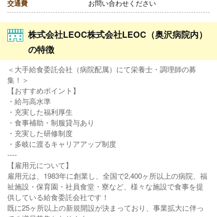
交通費
お問い合わせください
株式会社LEOC株式会社LEOC（奥沢病院内）
の特徴
＜大手給食委託会社（病院配属）にて栄養士・調理師の募
集！＞
【おすすめポイント】
・給与高水準
・充実した福利厚生
・食事補助・制服貸与あり
・充実した研修制度
・多岐に渡るキャリアアップ制度
----
【雇用元について】
雇用元は、1983年に創業し、全国で2,400ヶ所以上の病院、福
祉施設・保育園・社員食堂・寮など、様々な施設で食事を提
供している給食委託会社です！
既に25ヶ所以上の新規開設が決まっており、事業拡大に伴っ