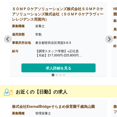
【昇給】あり（年1回）
【退職金】あり※勤続10年以上
ＳＯＭＰＯケアソリューションズ株式会社ＳＯＭＰＯケ
H
アソリューションズ株式会社（ＳＯＭＰＯケアラヴィー
園
レレジデンス用賀内）
募
募集職種
栄養士
雇
雇用形態
常勤
事
事業所所在地
東京都世田谷区用賀3-6-3
給
給与
【調理スタッフ/常勤】※正社員
【月給】217,000円-225,800円
［内訳］
・基本給
・職務手当
求人詳細を見る
・働きがい向上手当 10,000円
［その他手当］
・時間外手当（超過1分から支給）
・精皆勤手当 6,000円（規定あり）
【賞与】年2回（計2.08ヶ月分）※前年度実績
お近くの【日勤】の求人
【通勤手当】あり（上限50,000円/月）
【昇給】あり
【退職金】あり※勤続3年以上
【調理主任/常勤】※正社員
株式会社EternalBridgeそらまめ保育園千歳烏山園
株
【月給】225,800円-260,100円
フ
募集職種
管理栄養士
［内訳］