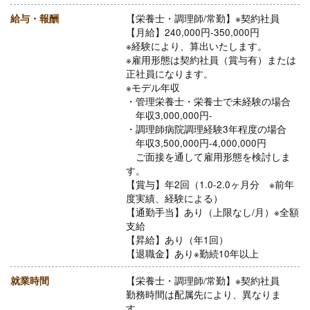
給与・報酬
【栄養士・調理師/常勤】※契約社員
【月給】240,000円-350,000円
※経験により、算出いたします。
※雇用形態は契約社員（賞与有）または
正社員になります。
※モデル年収
・管理栄養士・栄養士で未経験の場合
年収3,000,000円-
・調理師病院調理経験3年程度の場合
年収3,500,000円-4,000,000円
ご面接を通して雇用形態を検討しま
す。
【賞与】年2回（1.0-2.0ヶ月分 ※前年
度実績、経験による）
【通勤手当】あり（上限なし/月）※全額
支給
【昇給】あり（年1回）
【退職金】あり※勤続10年以上
就業時間
【栄養士・調理師/常勤】※契約社員
勤務時間は配属先により、異なりま
す。