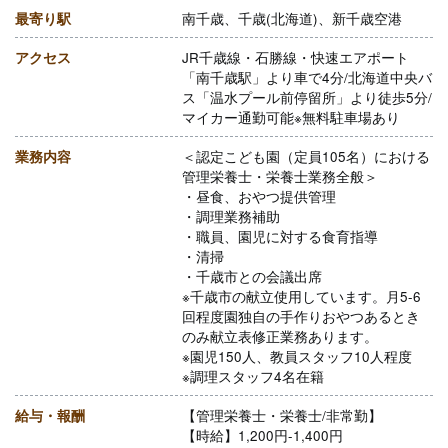
最寄り駅
南千歳、千歳(北海道)、新千歳空港
アクセス
JR千歳線・石勝線・快速エアポート
「南千歳駅」より車で4分/北海道中央バ
ス「温水プール前停留所」より徒歩5分/
マイカー通勤可能※無料駐車場あり
業務内容
＜認定こども園（定員105名）における
管理栄養士・栄養士業務全般＞
・昼食、おやつ提供管理
・調理業務補助
・職員、園児に対する食育指導
・清掃
・千歳市との会議出席
※千歳市の献立使用しています。月5-6
回程度園独自の手作りおやつあるとき
のみ献立表修正業務あります。
※園児150人、教員スタッフ10人程度
※調理スタッフ4名在籍
給与・報酬
【管理栄養士・栄養士/非常勤】
【時給】1,200円-1,400円