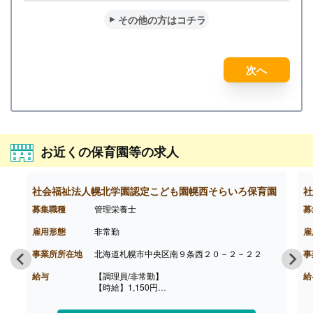
その他の方はコチラ
次へ
お近くの保育園等の求人
社会福祉法人幌北学園認定こども園幌西そらいろ保育園
社
募集職種
管理栄養士
募
雇用形態
非常勤
雇
事業所所在地
北海道札幌市中央区南９条西２０－２－２２
事
給与
【調理員/非常勤】
給
【時給】1,150円
【賞与】なし
【通勤手当】あり（上限23,000円/月）