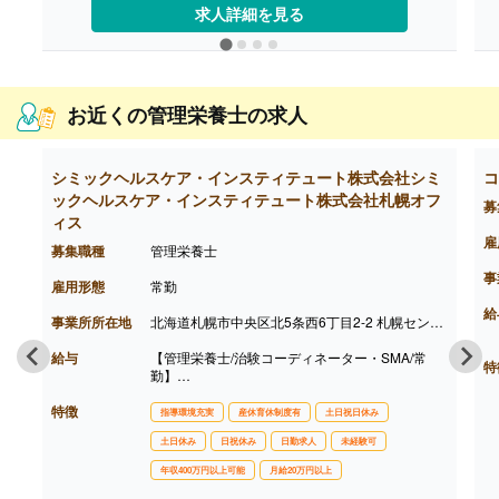
【昇給】あり（1時間あたり25円）※前年度実績
求人詳細を見る
【退職金】なし
お近くの管理栄養士の求人
シミックヘルスケア・インスティテュート株式会社シミ
コ
ックヘルスケア・インスティテュート株式会社札幌オフ
募
ィス
雇
募集職種
管理栄養士
事
雇用形態
常勤
給
事業所所在地
北海道札幌市中央区北5条西6丁目2-2 札幌センタービル13F
給与
【管理栄養士/治験コーディネーター・SMA/常
特
勤】
【月給】275,000円-
特徴
【年収】4,510,000円-5,000,000円
指導環境充実
産休育休制度有
土日祝日休み
基本給＋CRC手当（入社月より付与）
土日休み
日祝休み
日勤求人
未経験可
※経験者の場合は経験により異なります。
※契約社員は年収の1/12を月々の給与として支給
年収400万円以上可能
月給20万円以上
します。