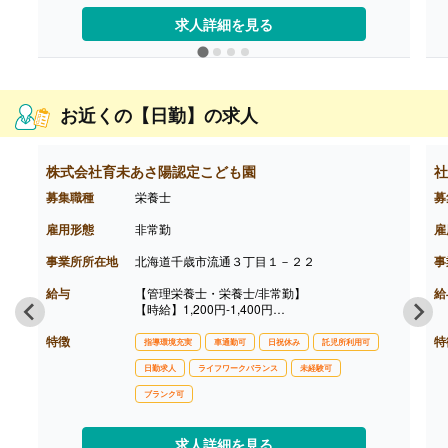
※残業代支給あり（1分単位）
【賞与】年2回・計4.40ヶ月分
求人詳細を見る
【通勤手当】通勤定期代は不支給。かかった交通
費は都度実費精算
【昇給】あり
お近くの【日勤】の求人
株式会社育未あさ陽認定こども園
社
募集職種
栄養士
募
雇用形態
非常勤
雇
事業所所在地
北海道千歳市流通３丁目１－２２
事
給与
【管理栄養士・栄養士/非常勤】
給
【時給】1,200円-1,400円
［その他手当］
特徴
・研修手当 500円/回 ※園指示の講習受講時
特
指導環境充実
車通勤可
日祝休み
託児所利用可
・育児手当 上限20,000円 ※子の保育料の1/2
日勤求人
ライフワークバランス
未経験可
・キャリアアップ手当 研修受講し修了で1科目
1,000円アップ
ブランク可
【賞与】なし
【通勤手当】あり（上限なし）
【昇給】あり ※前年度実績なし
求人詳細を見る