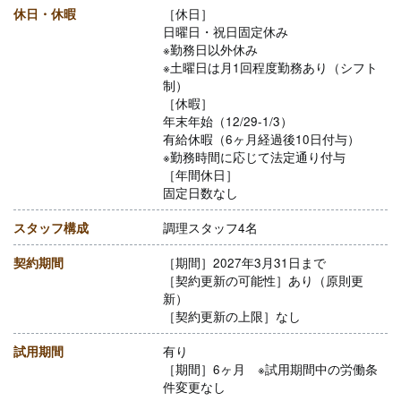
休日・休暇
［休日］
日曜日・祝日固定休み
※勤務日以外休み
※土曜日は月1回程度勤務あり（シフト
制）
［休暇］
年末年始（12/29-1/3）
有給休暇（6ヶ月経過後10日付与）
※勤務時間に応じて法定通り付与
［年間休日］
固定日数なし
スタッフ構成
調理スタッフ4名
契約期間
［期間］2027年3月31日まで
［契約更新の可能性］あり（原則更
新）
［契約更新の上限］なし
試用期間
有り
［期間］6ヶ月 ※試用期間中の労働条
件変更なし