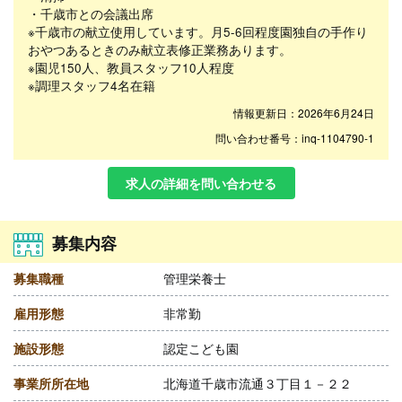
・千歳市との会議出席
※千歳市の献立使用しています。月5-6回程度園独自の手作り
おやつあるときのみ献立表修正業務あります。
※園児150人、教員スタッフ10人程度
※調理スタッフ4名在籍
情報更新日：2026年6月24日
問い合わせ番号：inq-1104790-1
求人の詳細を問い合わせる
募集内容
募集職種
管理栄養士
雇用形態
非常勤
施設形態
認定こども園
事業所所在地
北海道千歳市流通３丁目１－２２