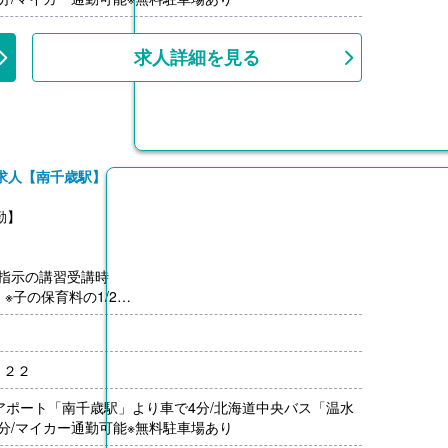
求人詳細を見る
求人【南千歳駅】
勤】
園指示の講習受講時
 ※子の保育料の1/2
講し修了で1科目1,000円アップ
し）
－２２
なし
アポート「南千歳駅」より車で4分/北海道中央バス「温水
分/マイカー通勤可能※無料駐車場あり