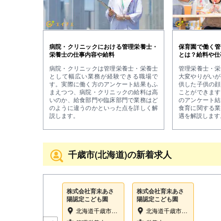
病院・クリニックにおける管理栄養士・
保育園で働く管
栄養士の仕事内容や給料
とは？給料や仕
病院・クリニックは管理栄養士・栄養士
管理栄養士・栄
として幅広い業務が経験できる職場で
大変やりがいが
す。実際に働く方のアンケート結果もふ
供した子供の顔
まえつつ、病院・クリニックの給料は高
ことができます
いのか、給食部門や臨床部門で業務はど
のアンケート結
のように違うのかといった点を詳しく解
食育に関する業
説します。
遇を解説します
千歳市(北海道)の新着求人
株式会社育未あさ
株式会社育未あさ
陽認定こども園
陽認定こども園
北海道千歳市流通３丁目１－２２
北海道千歳市流通３丁目１－２２