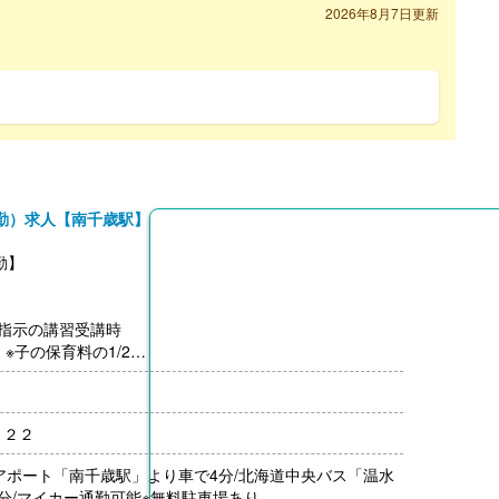
2026年8月7日更新
勤）求人【南千歳駅】
勤】
園指示の講習受講時
 ※子の保育料の1/2
講し修了で1科目1,000円アップ
し）
－２２
なし
アポート「南千歳駅」より車で4分/北海道中央バス「温水
分/マイカー通勤可能※無料駐車場あり