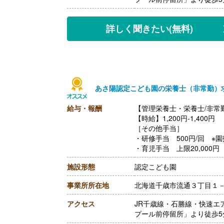
詳しく聞きたい
(無料)
あさ陽認定こども園の栄養士（非常勤）
給与・報酬
【管理栄養士・栄養士/非常
【時給】1,200円-1,400円
［その他手当］
・研修手当 500円/回 ※
・育児手当 上限20,000円
・キャリアアップ手当 研修受
施設形態
認定こども園
【賞与】なし
【通勤手当】あり（上限な
事業所所在地
北海道千歳市流通３丁目１
【昇給】あり ※前年度実績
【退職金】なし
アクセス
JR千歳線・石勝線・快速エ
プール前停留所」より徒歩5