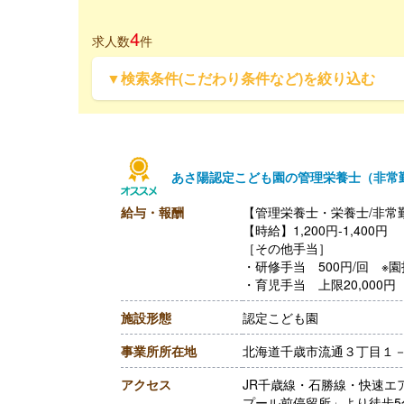
4
求人数
件
▼検索条件(こだわり条件など)を絞り込む
あさ陽認定こども園の管理栄養士（非常
給与・報酬
【管理栄養士・栄養士/非常
【時給】1,200円-1,400円
［その他手当］
・研修手当 500円/回 ※
・育児手当 上限20,000円
・キャリアアップ手当 研修受
施設形態
認定こども園
【賞与】なし
【通勤手当】あり（上限な
事業所所在地
北海道千歳市流通３丁目１
【昇給】あり ※前年度実績
【退職金】なし
アクセス
JR千歳線・石勝線・快速エ
プール前停留所」より徒歩5