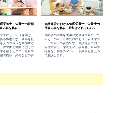
理栄養士・栄養士の役割
介護施設における管理栄養士・栄養士の
事内容を解説！
仕事内容を解説！給与はどれくらい？
養士にとって保育園は、
高齢者の健康を食事の提供や栄養ケアで
ある職場です。食事を提
支えるのが、介護施設における管理栄養
を見つつ成長を実感する
士・栄養士の役割です。介護施設で働く
。保育園で実際に働く方
管理栄養士・栄養士の仕事内容、給与や
果を踏まえつつ、給食や
待遇を、実際のアンケート結果も交えつ
務の内容、給与などの待
つ解説します。
。