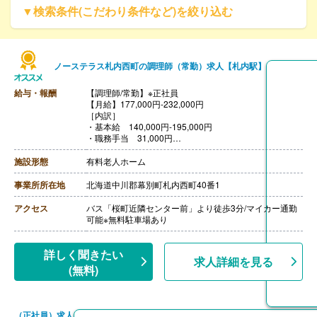
▼検索条件(こだわり条件など)を絞り込む
ノーステラス札内西町の調理師（常勤）求人【札内駅】
給与・報酬
【調理師/常勤】※正社員
【月給】177,000円-232,000円
［内訳］
・基本給 140,000円-195,000円
・職務手当 31,000円
・ベースアップ手当 6,000円
［その他手当］
施設形態
有料老人ホーム
・住宅手当 0円-25,000円
・家族手当 配偶者16,000円、他扶養親族5,500円/人
事業所所在地
北海道中川郡幕別町札内西町40番1
・ベースアップ評価手当 ※算定期間中に限り支給（算
定期間2026年3月迄、以降診療報酬改定による）
アクセス
バス「桜町近隣センター前」より徒歩3分/マイカー通勤
【賞与】年3回（計4.50ヶ月分）※前年度実績
可能※無料駐車場あり
【通勤手当】あり（上限31,600円/月）
【昇給】あり（1月あたり1.40％）※前年度実績
【退職金】あり※勤続3年以上
詳しく聞きたい
求人詳細を見る
(無料)
（正社員）求人