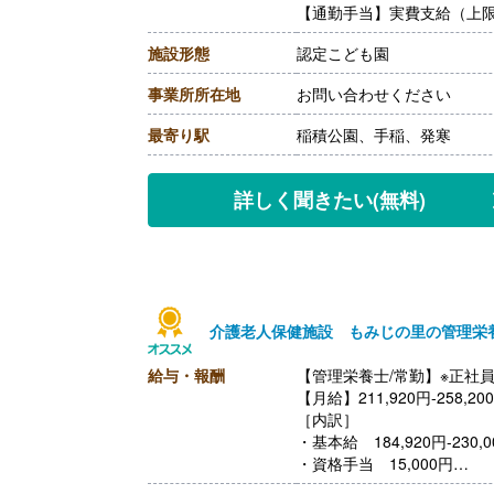
【通勤手当】実費支給（上限あ
施設形態
認定こども園
事業所所在地
お問い合わせください
最寄り駅
稲積公園、手稲、発寒
詳しく聞きたい
(無料)
介護老人保健施設 もみじの里の管理栄
給与・報酬
【管理栄養士/常勤】※正社
【月給】211,920円-258,20
［内訳］
・基本給 184,920円-230,0
・資格手当 15,000円
・処遇改善手当 12,000円-1