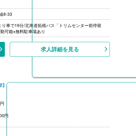
8-33
年（単身）
月分）※前年度実績
より車で19分/北海道拓殖バス「トリムセンター前停留
000円/月）※距離に応じて支給
通勤可能※無料駐車場あり
1,500円）※前年度実績
上、共済加入
求人詳細を見る
駅】
員
0円
00円
0円
月分）※前年度実績