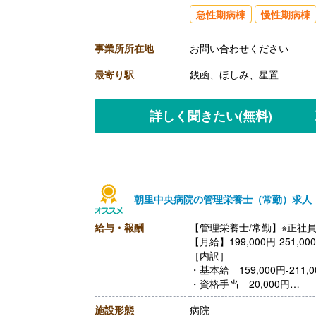
【通勤手当】あり（上限20,9
急性期病棟
慢性期病棟
【昇給】なし
【退職金】あり※勤続3年以
事業所所在地
お問い合わせください
最寄り駅
銭函、ほしみ、星置
詳しく聞きたい
(無料)
朝里中央病院の管理栄養士（常勤）求人
給与・報酬
【管理栄養士/常勤】※正社
【月給】199,000円-251,00
［内訳］
・基本給 159,000円-211,0
・資格手当 20,000円
・調整手当 10,000円
施設形態
病院
・住宅手当 10,000円