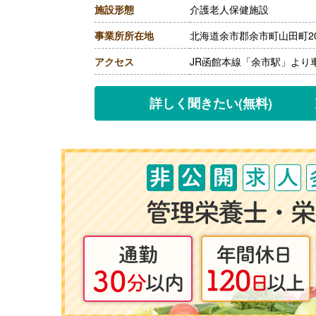
施設形態
介護老人保健施設
［その他手当］
・住宅手当 上限20,000円
事業所所在地
北海道余市郡余市町山田町20
【賞与】年2回（計1.75ヶ
【通勤手当】あり（上限20,0
アクセス
JR函館本線「余市駅」より
【昇給】あり（1月あたり1,0
【退職金】あり※勤続3年以
詳しく聞きたい
(無料)