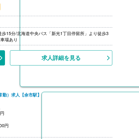
月分）※前年度実績
00円/月）
000円）※前年度実績
上
徒歩15分/北海道中央バス「新光1丁目停留所」より徒歩3
駐車場あり
求人詳細を見る
常勤）求人【余市駅】
員
0円
00円