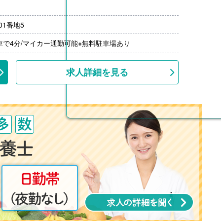
1番地5
月分）※前年度実績
00円/月）※20円/km×勤務日数
車で4分/マイカー通勤可能※無料駐車場あり
00円-3,000円）※前年度実績
上
求人詳細を見る