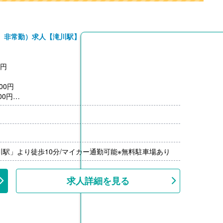
、非常勤）求人【滝川駅】
0円
00円
00円
）※前年度実績
限15,000円/月）（公共交通機関の場合 上限26,000円/
00％-）※前年度実績
川駅」より徒歩10分/マイカー通勤可能※無料駐車場あり
---
求人詳細を見る
を利用の場合、利用料を補助