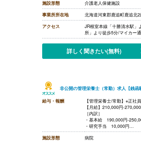
施設形態
介護老人保健施設
［その他手当］
・住宅手当 0円-30,000円
事業所所在地
北海道河東郡鹿追町鹿追北2線
・寒冷地手当 60,000円/
【賞与】年2回（計4.30ヶ
アクセス
JR根室本線「十勝清水駅」
【通勤手当】あり（上限11,
所」より徒歩5分/マイカー
【昇給】あり（1月あたり0円-
【退職金】あり※勤続1年以
詳しく聞きたい
(無料)
非公開の管理栄養士（常勤）求人【銭函
給与・報酬
【管理栄養士/常勤】※正社
【月給】210,000円-270,00
［内訳］
・基本給 190,000円-250,0
・研究手当 10,000円
・ベースアップ手当 10,00
施設形態
病院
【賞与】年2回（計4.30ヶ