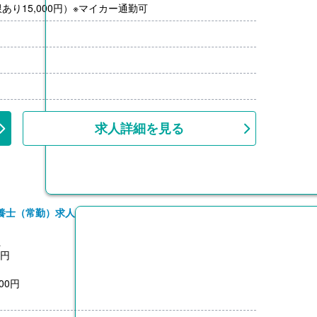
り15,000円）※マイカー通勤可
求人詳細を見る
養士（常勤）求人
員
0円
00円
3,200円