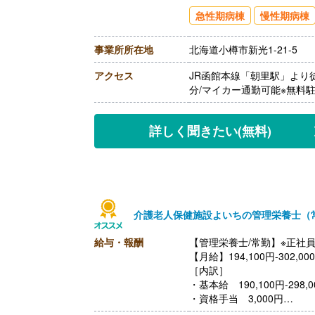
【賞与】年2回（計3.20ヶ
急性期病棟
慢性期病棟
【通勤手当】あり（上限30,0
【昇給】あり（1月あたり2,
事業所所在地
北海道小樽市新光1-21-5
【退職金】あり※勤続3年以
アクセス
JR函館本線「朝里駅」より
分/マイカー通勤可能※無料
詳しく聞きたい
(無料)
介護老人保健施設よいちの管理栄養士（
給与・報酬
【管理栄養士/常勤】※正社
【月給】194,100円-302,00
［内訳］
・基本給 190,100円-298,0
・資格手当 3,000円
・処遇改善手当 1,000円