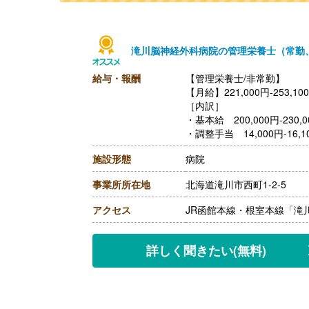
滝川脳神経外科病院の管理栄養士（常勤
給与・報酬
【管理栄養士/非常勤】
【月給】221,000円-253,10
［内訳］
・基本給 200,000円-230,0
・調整手当 14,000円-16,1
・技術手当 7,000円-
施設形態
病院
【賞与】年2回（計4ヶ月分
【通勤手当】あり（車の場合 上
事業所所在地
北海道滝川市西町1-2-5
月）
【昇給】あり（1月あたり1.
アクセス
JR函館本線・根室本線「滝
【退職金】あり ※勤続3年以上
【管理栄養士/非常勤】
【時給】1,500円
詳しく聞きたい
(無料)
［その他手当］
・技術手当 7,000円
・保育手当※院外保育施設
【賞与】なし