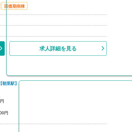
00円/月）※片道2km以上
回復期病棟
上
求人詳細を見る
【朝里駅】
員
0円
00円