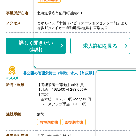
・家族手当 配偶者16,000円、他扶養親族5,500円/人
【賞与】年3回（計4.50ヶ月分）※前年度実績
【通勤手当】あり（上限31,600円/月）
事業所所在地
北海道帯広市稲田町基線2-1
【昇給】あり（1月あたり1.30％）※前年度実績
【退職金】あり※勤続3年以上
アクセス
とかちバス「十勝リハビリテーションセンター前」より
徒歩1分/マイカー通勤可能※無料駐車場あり
詳しく聞きたい
求人詳細を見る
(無料)
非公開の管理栄養士（常勤）求人【帯広駅】
給与・報酬
【管理栄養士/常勤】※正社員
【月給】193,500円-253,500円
［内訳］
・基本給 167,500円-227,500円
・ベースアップ手当 6,000円
・職務手当 20,000円
［その他手当］
施設形態
病院
・住宅手当 0円-25,000円
急性期病棟
回復期病棟
・家族手当 配偶者16,000円、他扶養親族5,500円/人
【賞与】年3回（計4.50ヶ月分）※前年度実績
【通勤手当】あり（上限31,600円/月）
事業所所在地
お問い合わせください