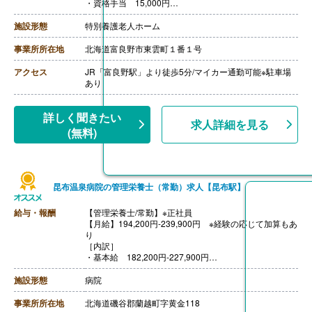
・資格手当 15,000円
［その他手当］
・燃料手当※11-3月支給
施設形態
特別養護老人ホーム
・住宅手当 最大15,000円※世帯主の場合支給
・扶養手当 4,000円-
事業所所在地
北海道富良野市東雲町１番１号
・子ども手当 3,000円-5,000円
・処遇改善加算手当 7,440円
アクセス
JR「富良野駅」より徒歩5分/マイカー通勤可能※駐車場
【賞与】年2回（計350,000円-550,000円）※前年度実績
あり
【通勤手当】あり（上限35,100円/月）
【昇給】あり（1月あたり2,000円-3,000円）※前年度実
績
詳しく聞きたい
求人詳細を見る
【退職金】あり※勤続1年以上
(無料)
昆布温泉病院の管理栄養士（常勤）求人【昆布駅】
給与・報酬
【管理栄養士/常勤】※正社員
【月給】194,200円-239,900円 ※経験の応じて加算もあ
り
［内訳］
・基本給 182,200円-227,900円
・職務手当 5,000円
・ベースアップ評価料 7,000円
施設形態
病院
［その他手当］
・扶養手当 配偶者10,000円、子ども5,000円、両親お
事業所所在地
北海道磯谷郡蘭越町字黄金118