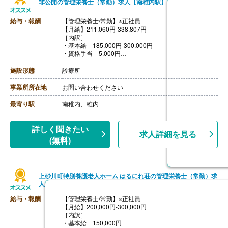
非公開の管理栄養士（常勤）求人【南稚内駅】
給与・報酬
【管理栄養士/常勤】※正社員
【月給】211,060円-338,807円
［内訳］
・基本給 185,000円-300,000円
・資格手当 5,000円
・固定残業代 21,060円-33,807円
［その他手当］
施設形態
診療所
・住宅手当 20,000円（親の住宅より通勤の場合は対象
外）
事業所所在地
お問い合わせください
【賞与】年2回（計3.00ヶ月分）※前年度実績
【通勤手当】あり（上限25,000円/月）
最寄り駅
南稚内、稚内
【昇給】あり（1月あたり3,000円）※前年度実績
【退職金】あり※勤続3年以上
詳しく聞きたい
求人詳細を見る
(無料)
上砂川町特別養護老人ホーム はるにれ荘の管理栄養士（常勤）求
人
給与・報酬
【管理栄養士/常勤】※正社員
【月給】200,000円-300,000円
［内訳］
・基本給 150,000円