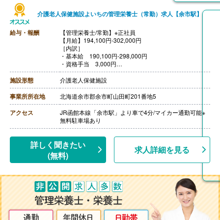
介護老人保健施設よいちの管理栄養士（常勤）求人【余市駅】
給与・報酬
【管理栄養士/常勤】※正社員
【月給】194,100円-302,000円
［内訳］
・基本給 190,100円-298,000円
・資格手当 3,000円
・処遇改善手当 1,000円
［その他手当］
施設形態
介護老人保健施設
・住宅手当 上限20,000円
【賞与】年2回（計1.75ヶ月分）※前年度実績
事業所所在地
北海道余市郡余市町山田町201番地5
【通勤手当】あり（上限20,000円/月）※20円/km×勤務日
数
アクセス
JR函館本線「余市駅」より車で4分/マイカー通勤可能※
【昇給】あり（1月あたり1,000円-3,000円）※前年度実
無料駐車場あり
績
【退職金】あり※勤続3年以上
詳しく聞きたい
求人詳細を見る
(無料)