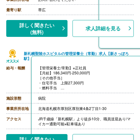
【昇給】あり（1月あたり1.30％）※前年度実績
【退職金】あり※勤続3年以上
最寄り駅
帯広
詳しく聞きたい
求人詳細を見る
(無料)
新札幌聖陵ホスピタルの管理栄養士（常勤）求人【新さっぽろ
駅】
給与・報酬
【管理栄養士/常勤】※正社員
【月給】186,340円-250,000円
［その他手当］
・住宅手当 上限27,300円
・燃料手当
【賞与】年2回（計3.80ヶ月分）※前年度実績
【通勤手当】あり（上限25,000円/月）
施設形態
病院
【昇給】あり（1月あたり500円-2,500円）※前年度実績
【退職金】あり※勤続3年以上
事業所所在地
北海道札幌市厚別区厚別東4条2丁目1-30
アクセス
JR千歳線「新札幌駅」より徒歩10分、職員送迎あり/マ
イカー通勤可能※駐車場あり
詳しく聞きたい