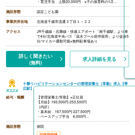
・育児手当 上限20,000円 ※子の保育料の1/2
・キャリアアップ手当 研修受講し修了で1科目1,000円
アップ
施設形態
認定こども園
【賞与】なし
【通勤手当】あり（上限なし）
事業所所在地
北海道千歳市流通３丁目１－２２
【昇給】あり ※前年度実績なし
【退職金】なし
アクセス
JR千歳線・石勝線・快速エアポート「南千歳駅」より車
で4分/北海道中央バス「温水プール前停留所」より徒歩5
分/マイカー通勤可能※無料駐車場あり
詳しく聞きたい
求人詳細を見る
(無料)
十勝リハビリテーションセンターの管理栄養士（常勤）求人【帯
広駅】
給与・報酬
【管理栄養士/常勤】※正社員
【月給】193,500円-253,500円
［内訳］
・基本給 167,500円-227,500円
・ベースアップ手当 6,000円
・職務手当 20,000円
［その他手当］
施設形態
病院
・住宅手当 0円-25,000円
回復期病棟