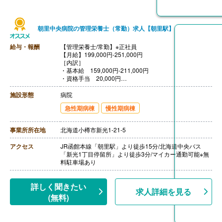
朝里中央病院の管理栄養士（常勤）求人【朝里駅】
給与・報酬
【管理栄養士/常勤】※正社員
【月給】199,000円-251,000円
［内訳］
・基本給 159,000円-211,000円
・資格手当 20,000円
・調整手当 10,000円
・住宅手当 10,000円
施設形態
病院
【賞与】年2回（計3.20ヶ月分）※前年度実績
急性期病棟
慢性期病棟
【通勤手当】あり（上限30,000円/月）
【昇給】あり（1月あたり2,000円）※前年度実績
【退職金】あり※勤続3年以上
事業所所在地
北海道小樽市新光1-21-5
アクセス
JR函館本線「朝里駅」より徒歩15分/北海道中央バス
「新光1丁目停留所」より徒歩3分/マイカー通勤可能※無
料駐車場あり
詳しく聞きたい
求人詳細を見る
(無料)