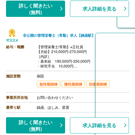
詳しく聞きたい
求人詳細を見る
(無料)
非公開の管理栄養士（常勤）求人【銭函駅】
給与・報酬
【管理栄養士/常勤】※正社員
【月給】210,000円-270,000円
［内訳］
・基本給 190,000円-250,000円
・研究手当 10,000円
・ベースアップ手当 10,000円
【賞与】年2回（計4.30ヶ月分）※前年度実績
施設形態
病院
【通勤手当】あり（上限20,900円/月）※片道2km以上
急性期病棟
慢性期病棟
回復期病棟
【昇給】なし
【退職金】あり※勤続3年以上
事業所所在地
お問い合わせください
最寄り駅
銭函、ほしみ、星置
詳しく聞きたい
求人詳細を見る
(無料)