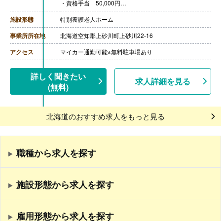
・資格手当 50,000円
・職務手当 0円-40,000円
・職能手当 0円-60,000円
施設形態
特別養護老人ホーム
※職務手当,職能手当は当社査定表による
【賞与】年2回（計2.00ヶ月分）※前年度実績
事業所所在地
北海道空知郡上砂川町上砂川22-16
【通勤手当】あり（上限31,600円/月）
【昇給】なし
アクセス
マイカー通勤可能※無料駐車場あり
【退職金】あり※勤続5年以上
詳しく聞きたい
求人詳細を見る
(無料)
北海道のおすすめ求人をもっと見る
職種から求人を探す
施設形態から求人を探す
雇用形態から求人を探す