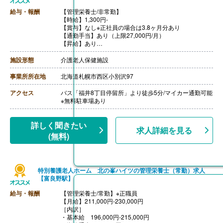
給与・報酬
【管理栄養士/非常勤】
【時給】1,300円-
【賞与】なし※正社員の場合は3.8ヶ月分あり
【通勤手当】あり（上限27,000円/月）
【昇給】あり
【退職金】なし
施設形態
介護老人保健施設
事業所所在地
北海道札幌市西区小別沢97
アクセス
バス「福井8丁目停留所」より徒歩5分/マイカー通勤可能
※無料駐車場あり
詳しく聞きたい
求人詳細を見る
(無料)
特別養護老人ホーム 北の峯ハイツの管理栄養士（常勤）求人
【富良野駅】
給与・報酬
【管理栄養士/常勤】※正職員
【月給】211,000円-230,000円
［内訳］
・基本給 196,000円-215,000円