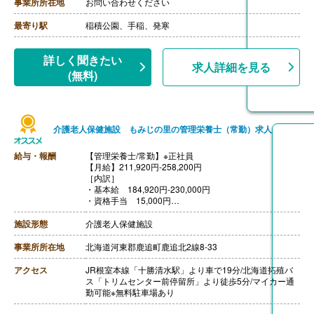
事業所所在地
お問い合わせください
最寄り駅
稲積公園、手稲、発寒
詳しく聞きたい
求人詳細を見る
(無料)
介護老人保健施設 もみじの里の管理栄養士（常勤）求人
給与・報酬
【管理栄養士/常勤】※正社員
【月給】211,920円-258,200円
［内訳］
・基本給 184,920円-230,000円
・資格手当 15,000円
・処遇改善手当 12,000円-13,200円
［その他手当］
施設形態
介護老人保健施設
・住宅手当 0円-30,000円
・寒冷地手当 60,000円/年（単身）
事業所所在地
北海道河東郡鹿追町鹿追北2線8-33
【賞与】年2回（計4.30ヶ月分）※前年度実績
【通勤手当】あり（上限11,000円/月）※距離に応じて支
アクセス
JR根室本線「十勝清水駅」より車で19分/北海道拓殖バ
給
ス「トリムセンター前停留所」より徒歩5分/マイカー通
【昇給】あり（1月あたり0円-1,500円）※前年度実績
勤可能※無料駐車場あり
【退職金】あり※勤続1年以上、共済加入