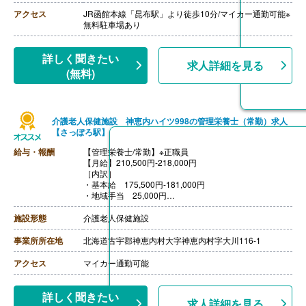
よび同居の扶養親族2,000円
【賞与】年2回（計3.50ヶ月分）※前年度実績
アクセス
JR函館本線「昆布駅」より徒歩10分/マイカー通勤可能※
【通勤手当】あり（上限20,000円/月）
無料駐車場あり
【昇給】あり（年1回）
【退職金】あり ※勤続3年以上
詳しく聞きたい
求人詳細を見る
(無料)
介護老人保健施設 神恵内ハイツ998の管理栄養士（常勤）求人
【さっぽろ駅】
給与・報酬
【管理栄養士/常勤】※正職員
【月給】210,500円-218,000円
［内訳］
・基本給 175,500円-181,000円
・地域手当 25,000円
・処遇改善手当 10,000円-12,000円
［その他手当］
施設形態
介護老人保健施設
・寒冷地手当（10月）
・処遇改善手当（6月、12月）
事業所所在地
北海道古宇郡神恵内村大字神恵内村字大川116-1
※毎月の固定支給とは別に支給
【賞与】年2回（計3.00ヶ月分）※前年度実績
アクセス
マイカー通勤可能
【通勤手当】あり（上限30,000円/月）
【昇給】あり（1月あたり2,000円-3,500円）※前年度実
績
詳しく聞きたい
求人詳細を見る
【退職金】あり※勤続3年以上