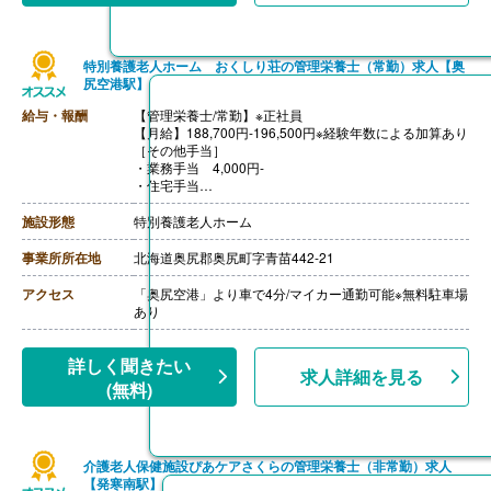
特別養護老人ホーム おくしり荘の管理栄養士（常勤）求人【奥
尻空港駅】
給与・報酬
【管理栄養士/常勤】※正社員
【月給】188,700円-196,500円※経験年数による加算あり
［その他手当］
・業務手当 4,000円-
・住宅手当
・寒冷地手当
【賞与】年2回（計4.30ヶ月分）※前年度実績、採用年度
施設形態
特別養護老人ホーム
は2.90ヶ月分
【通勤手当】あり（上限2,000円-12,900円/月）※片道2k
事業所所在地
北海道奥尻郡奥尻町字青苗442-21
m以上
アクセス
「奥尻空港」より車で4分/マイカー通勤可能※無料駐車場
あり
詳しく聞きたい
求人詳細を見る
(無料)
介護老人保健施設ぴあケアさくらの管理栄養士（非常勤）求人
【発寒南駅】