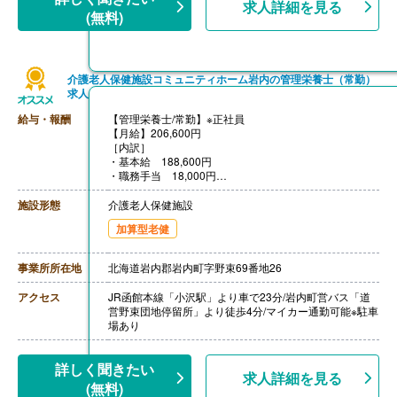
求人詳細を見る
(無料)
介護老人保健施設コミュニティホーム岩内の管理栄養士（常勤）
求人
給与・報酬
【管理栄養士/常勤】※正社員
【月給】206,600円
［内訳］
・基本給 188,600円
・職務手当 18,000円
［その他手当］
・住宅手当
施設形態
介護老人保健施設
・燃料手当
加算型老健
・扶養手当
【賞与】年2回（計3.50ヶ月分）※前年度実績
【通勤手当】あり（上限45,000円/月）
事業所所在地
北海道岩内郡岩内町字野束69番地26
【昇給】あり（1月あたり1,200円-1,500円）※前年度実
績
アクセス
JR函館本線「小沢駅」より車で23分/岩内町営バス「道
【退職金】あり※勤続3年以上
営野束団地停留所」より徒歩4分/マイカー通勤可能※駐車
場あり
詳しく聞きたい
求人詳細を見る
(無料)