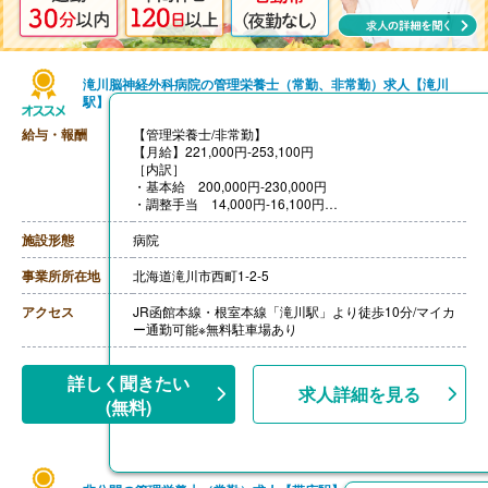
滝川脳神経外科病院の管理栄養士（常勤、非常勤）求人【滝川
駅】
給与・報酬
【管理栄養士/非常勤】
【月給】221,000円-253,100円
［内訳］
・基本給 200,000円-230,000円
・調整手当 14,000円-16,100円
・技術手当 7,000円-
【賞与】年2回（計4ヶ月分）※前年度実績
施設形態
病院
【通勤手当】あり（車の場合 上限15,000円/月）（公共
交通機関の場合 上限26,000円/月）
事業所所在地
北海道滝川市西町1-2-5
【昇給】あり（1月あたり1.00％-）※前年度実績
【退職金】あり ※勤続3年以上---
アクセス
JR函館本線・根室本線「滝川駅」より徒歩10分/マイカ
【管理栄養士/非常勤】
ー通勤可能※無料駐車場あり
【時給】1,500円
［その他手当］
・技術手当 7,000円
詳しく聞きたい
求人詳細を見る
・保育手当※院外保育施設を利用の場合、利用料を補助
(無料)
【賞与】なし
【通勤手当】あり（車の場合上限15,000円/月、公共交通
機関の場合上限26,000円/月）
【昇給】なし
【退職金】なし