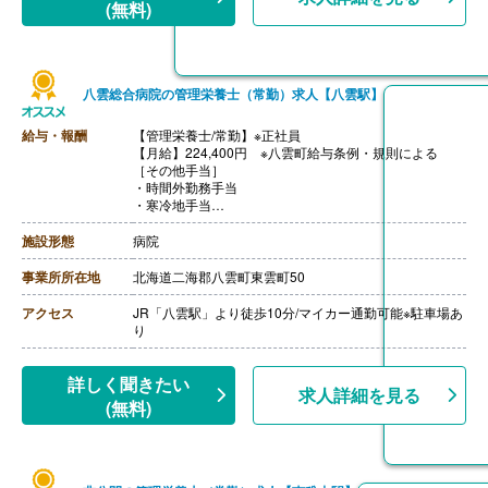
(無料)
八雲総合病院の管理栄養士（常勤）求人【八雲駅】
給与・報酬
【管理栄養士/常勤】※正社員
【月給】224,400円 ※八雲町給与条例・規則による
［その他手当］
・時間外勤務手当
・寒冷地手当
・住宅手当
【賞与】年2回（計4.60ヶ月分）※前年度実績、初年度は
施設形態
病院
減額あり
【通勤手当】あり（上限42,000円/月）※片道2km以上の
事業所所在地
北海道二海郡八雲町東雲町50
方
【昇給】あり（1月あたり1.00％-1.03％）※前年度実績
アクセス
JR「八雲駅」より徒歩10分/マイカー通勤可能※駐車場あ
【退職金】あり※勤続1年以上
り
詳しく聞きたい
求人詳細を見る
(無料)