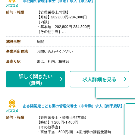
非公開の管理栄養士（常勤）求人【帯広駅】
給与・報酬
【管理栄養士/常勤】
【月給】202,800円-284,300円
［内訳］
・基本給 202,800円-284,300円
［その他手当］
・住居手当 上限29,000円
・扶養手当 配偶者:6,500円、子:10,000円/人
施設形態
病院
・寒冷地手当 世帯主:26,380円、世帯主（単身）:14,58
0円、その他:10,340円 ※11月-3月毎月支給
事業所所在地
お問い合わせください
【賞与】年2回（計3.30ヶ月分）※前年度実績
【通勤手当】あり（上限40,100円/月）
最寄り駅
帯広、札内、柏林台
【昇給】あり（1月あたり5,900円-8,100円）※前年度実
績
【退職金】あり※勤続1年以上
詳しく聞きたい
求人詳細を見る
(無料)
あさ陽認定こども園の管理栄養士（非常勤）求人【南千歳駅】
給与・報酬
【管理栄養士・栄養士/非常勤】
【時給】1,200円-1,400円
［その他手当］
・研修手当 500円/回 ※園指示の講習受講時