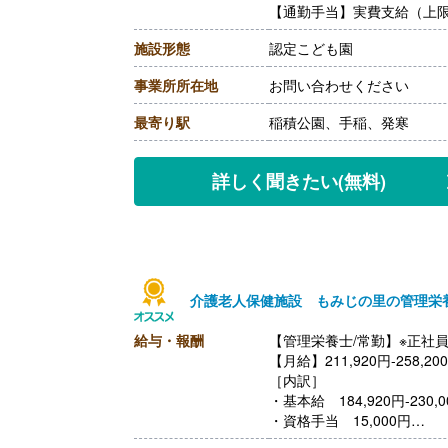
【通勤手当】実費支給（上限あ
施設形態
認定こども園
事業所所在地
お問い合わせください
最寄り駅
稲積公園、手稲、発寒
詳しく聞きたい
(無料)
介護老人保健施設 もみじの里の管理栄
給与・報酬
【管理栄養士/常勤】※正社
【月給】211,920円-258,20
［内訳］
・基本給 184,920円-230,0
・資格手当 15,000円
・処遇改善手当 12,000円-1