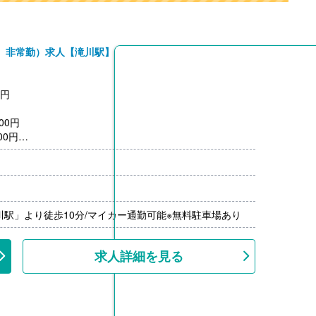
、非常勤）求人【滝川駅】
0円
00円
00円
）※前年度実績
限15,000円/月）（公共交通機関の場合 上限26,000円/
00％-）※前年度実績
川駅」より徒歩10分/マイカー通勤可能※無料駐車場あり
---
求人詳細を見る
を利用の場合、利用料を補助