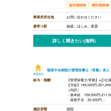
【通勤手当】あり（上限20,9
急性期病棟
慢性期病棟
【昇給】なし
【退職金】あり※勤続3年以
事業所所在地
お問い合わせください
最寄り駅
銭函、ほしみ、星置
詳しく聞きたい
(無料)
朝里中央病院の管理栄養士（常勤）求人
給与・報酬
【管理栄養士/常勤】※正社
【月給】199,000円-251,00
［内訳］
・基本給 159,000円-211,0
・資格手当 20,000円
・調整手当 10,000円
施設形態
病院
・住宅手当 10,000円