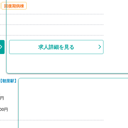
00円/月）※片道2km以上
回復期病棟
上
求人詳細を見る
【朝里駅】
員
0円
00円