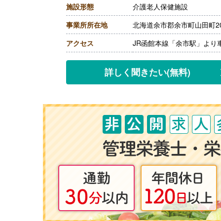
施設形態
介護老人保健施設
［その他手当］
・住宅手当 上限20,000円
事業所所在地
北海道余市郡余市町山田町20
【賞与】年2回（計1.75ヶ
【通勤手当】あり（上限20,0
アクセス
JR函館本線「余市駅」より
【昇給】あり（1月あたり1,0
【退職金】あり※勤続3年以
詳しく聞きたい
(無料)