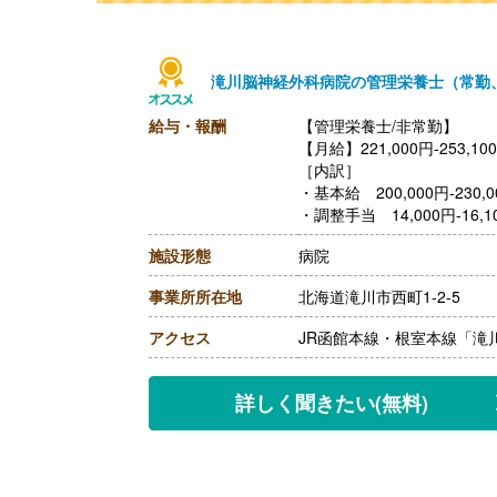
滝川脳神経外科病院の管理栄養士（常勤
給与・報酬
【管理栄養士/非常勤】
【月給】221,000円-253,10
［内訳］
・基本給 200,000円-230,0
・調整手当 14,000円-16,1
・技術手当 7,000円-
施設形態
病院
【賞与】年2回（計4ヶ月分
【通勤手当】あり（車の場合 上
事業所所在地
北海道滝川市西町1-2-5
月）
【昇給】あり（1月あたり1.
アクセス
JR函館本線・根室本線「滝
【退職金】あり ※勤続3年以上
【管理栄養士/非常勤】
【時給】1,500円
詳しく聞きたい
(無料)
［その他手当］
・技術手当 7,000円
・保育手当※院外保育施設
【賞与】なし