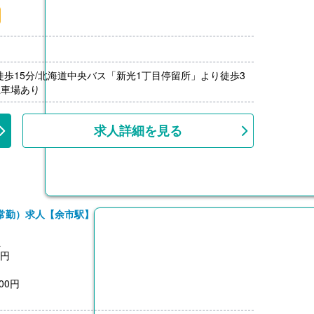
月分）※前年度実績
00円/月）
000円）※前年度実績
上
徒歩15分/北海道中央バス「新光1丁目停留所」より徒歩3
駐車場あり
求人詳細を見る
常勤）求人【余市駅】
員
0円
00円