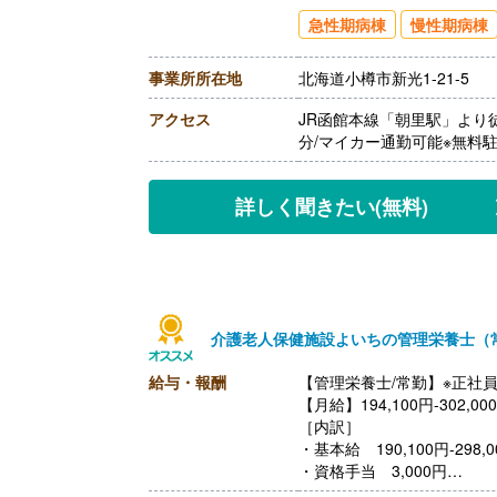
【賞与】年2回（計3.20ヶ
急性期病棟
慢性期病棟
【通勤手当】あり（上限30,0
【昇給】あり（1月あたり2,
事業所所在地
北海道小樽市新光1-21-5
【退職金】あり※勤続3年以
アクセス
JR函館本線「朝里駅」より
分/マイカー通勤可能※無料
詳しく聞きたい
(無料)
介護老人保健施設よいちの管理栄養士（
給与・報酬
【管理栄養士/常勤】※正社
【月給】194,100円-302,00
［内訳］
・基本給 190,100円-298,0
・資格手当 3,000円
・処遇改善手当 1,000円