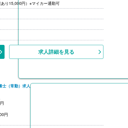
り15,000円）※マイカー通勤可
求人詳細を見る
養士（常勤）求人
員
0円
00円
3,200円