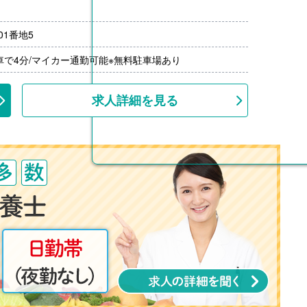
1番地5
月分）※前年度実績
00円/月）※20円/km×勤務日数
車で4分/マイカー通勤可能※無料駐車場あり
00円-3,000円）※前年度実績
上
求人詳細を見る