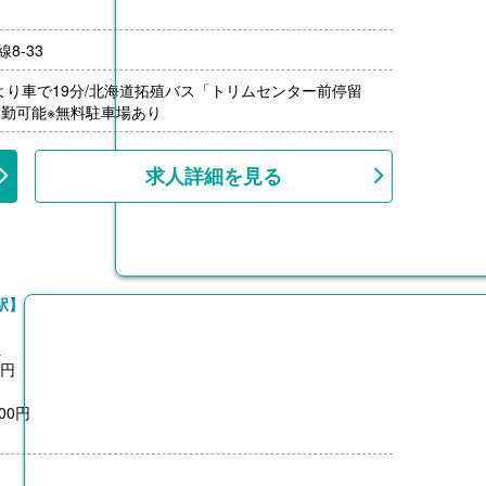
8-33
年（単身）
月分）※前年度実績
より車で19分/北海道拓殖バス「トリムセンター前停留
000円/月）※距離に応じて支給
通勤可能※無料駐車場あり
1,500円）※前年度実績
上、共済加入
求人詳細を見る
駅】
員
0円
00円
0円
月分）※前年度実績