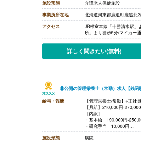
施設形態
介護老人保健施設
［その他手当］
・住宅手当 0円-30,000円
事業所所在地
北海道河東郡鹿追町鹿追北2線
・寒冷地手当 60,000円/
【賞与】年2回（計4.30ヶ
アクセス
JR根室本線「十勝清水駅」
【通勤手当】あり（上限11,
所」より徒歩5分/マイカー
【昇給】あり（1月あたり0円-
【退職金】あり※勤続1年以
詳しく聞きたい
(無料)
非公開の管理栄養士（常勤）求人【銭函
給与・報酬
【管理栄養士/常勤】※正社
【月給】210,000円-270,00
［内訳］
・基本給 190,000円-250,0
・研究手当 10,000円
・ベースアップ手当 10,00
施設形態
病院
【賞与】年2回（計4.30ヶ