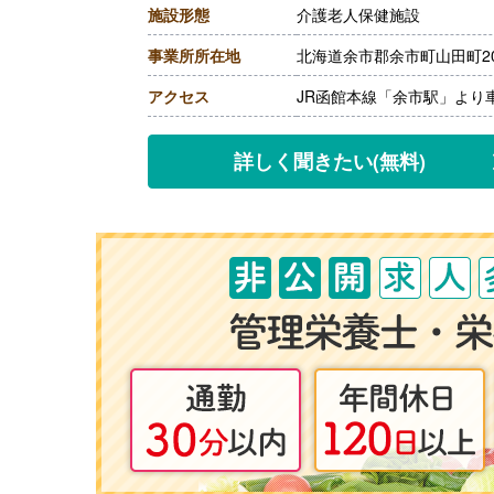
施設形態
介護老人保健施設
［その他手当］
・住宅手当 上限20,000円
事業所所在地
北海道余市郡余市町山田町20
【賞与】年2回（計1.75ヶ
【通勤手当】あり（上限20,0
アクセス
JR函館本線「余市駅」より
【昇給】あり（1月あたり1,0
【退職金】あり※勤続3年以
詳しく聞きたい
(無料)