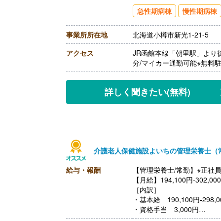
【賞与】年2回（計3.20ヶ
急性期病棟
慢性期病棟
【通勤手当】あり（上限30,0
【昇給】あり（1月あたり2,
事業所所在地
北海道小樽市新光1-21-5
【退職金】あり※勤続3年以
アクセス
JR函館本線「朝里駅」より
分/マイカー通勤可能※無料
詳しく聞きたい
(無料)
介護老人保健施設よいちの管理栄養士（
給与・報酬
【管理栄養士/常勤】※正社
【月給】194,100円-302,00
［内訳］
・基本給 190,100円-298,0
・資格手当 3,000円
・処遇改善手当 1,000円