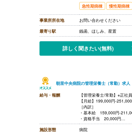
【通勤手当】あり（上限20,9
急性期病棟
慢性期病棟
【昇給】なし
【退職金】あり※勤続3年以
事業所所在地
お問い合わせください
最寄り駅
銭函、ほしみ、星置
詳しく聞きたい
(無料)
朝里中央病院の管理栄養士（常勤）求人
給与・報酬
【管理栄養士/常勤】※正社
【月給】199,000円-251,00
［内訳］
・基本給 159,000円-211,0
・資格手当 20,000円
・調整手当 10,000円
施設形態
病院
・住宅手当 10,000円