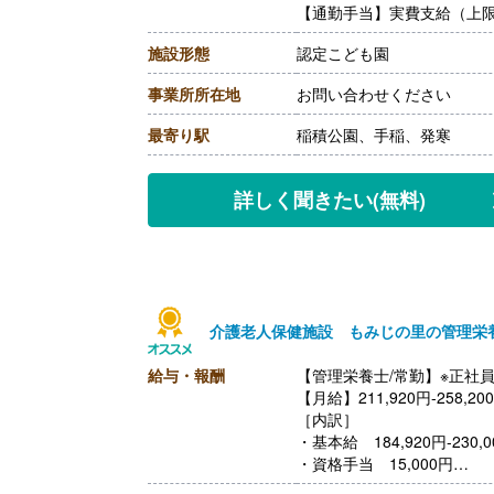
【通勤手当】実費支給（上限あ
施設形態
認定こども園
事業所所在地
お問い合わせください
最寄り駅
稲積公園、手稲、発寒
詳しく聞きたい
(無料)
介護老人保健施設 もみじの里の管理栄
給与・報酬
【管理栄養士/常勤】※正社
【月給】211,920円-258,20
［内訳］
・基本給 184,920円-230,0
・資格手当 15,000円
・処遇改善手当 12,000円-1