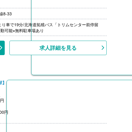
8-33
年（単身）
月分）※前年度実績
より車で19分/北海道拓殖バス「トリムセンター前停留
000円/月）※距離に応じて支給
通勤可能※無料駐車場あり
1,500円）※前年度実績
上、共済加入
求人詳細を見る
駅】
員
0円
00円
0円
月分）※前年度実績