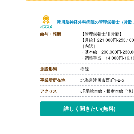
滝川脳神経外科病院の管理栄養士（常勤
給与・報酬
【管理栄養士/非常勤】
【月給】221,000円-253,10
［内訳］
・基本給 200,000円-230,0
・調整手当 14,000円-16,1
・技術手当 7,000円-
施設形態
病院
【賞与】年2回（計4ヶ月分
【通勤手当】あり（車の場合 上
事業所所在地
北海道滝川市西町1-2-5
月）
【昇給】あり（1月あたり1.
アクセス
JR函館本線・根室本線「滝
【退職金】あり ※勤続3年以上
【管理栄養士/非常勤】
【時給】1,500円
詳しく聞きたい
(無料)
［その他手当］
・技術手当 7,000円
・保育手当※院外保育施設
【賞与】なし