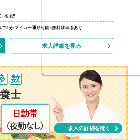
1番地5
月分）※前年度実績
00円/月）※20円/km×勤務日数
車で4分/マイカー通勤可能※無料駐車場あり
00円-3,000円）※前年度実績
上
求人詳細を見る