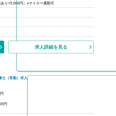
り15,000円）※マイカー通勤可
求人詳細を見る
養士（常勤）求人
員
0円
00円
3,200円