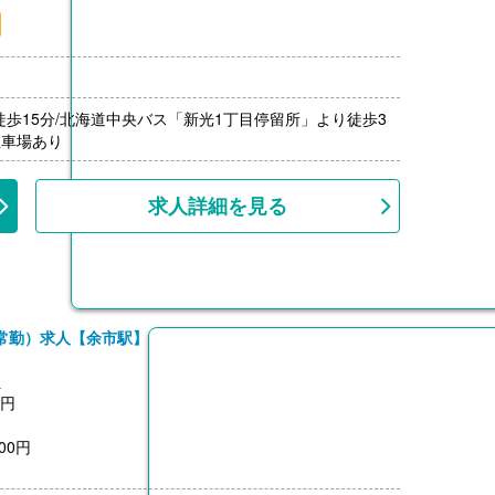
月分）※前年度実績
00円/月）
000円）※前年度実績
上
徒歩15分/北海道中央バス「新光1丁目停留所」より徒歩3
駐車場あり
求人詳細を見る
常勤）求人【余市駅】
員
0円
00円