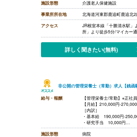
施設形態
介護老人保健施設
［その他手当］
・住宅手当 0円-30,000円
事業所所在地
北海道河東郡鹿追町鹿追北2線
・寒冷地手当 60,000円/
【賞与】年2回（計4.30ヶ
アクセス
JR根室本線「十勝清水駅」
【通勤手当】あり（上限11,
所」より徒歩5分/マイカー
【昇給】あり（1月あたり0円-
【退職金】あり※勤続1年以
詳しく聞きたい
(無料)
非公開の管理栄養士（常勤）求人【銭函
給与・報酬
【管理栄養士/常勤】※正社
【月給】210,000円-270,00
［内訳］
・基本給 190,000円-250,0
・研究手当 10,000円
・ベースアップ手当 10,00
施設形態
病院
【賞与】年2回（計4.30ヶ