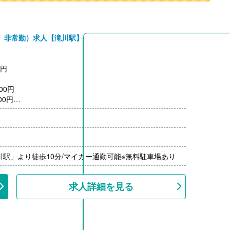
、非常勤）求人【滝川駅】
0円
00円
00円
）※前年度実績
限15,000円/月）（公共交通機関の場合 上限26,000円/
00％-）※前年度実績
川駅」より徒歩10分/マイカー通勤可能※無料駐車場あり
---
求人詳細を見る
を利用の場合、利用料を補助