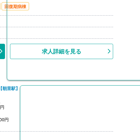
00円/月）※片道2km以上
回復期病棟
上
求人詳細を見る
【朝里駅】
員
0円
00円