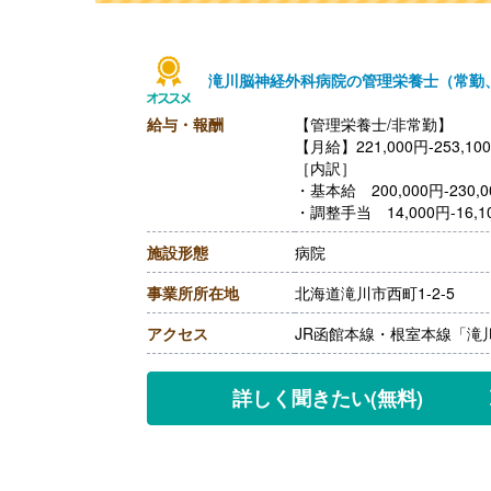
滝川脳神経外科病院の管理栄養士（常勤
給与・報酬
【管理栄養士/非常勤】
【月給】221,000円-253,10
［内訳］
・基本給 200,000円-230,0
・調整手当 14,000円-16,1
・技術手当 7,000円-
施設形態
病院
【賞与】年2回（計4ヶ月分
【通勤手当】あり（車の場合 上
事業所所在地
北海道滝川市西町1-2-5
月）
【昇給】あり（1月あたり1.
アクセス
JR函館本線・根室本線「滝
【退職金】あり ※勤続3年以上
【管理栄養士/非常勤】
【時給】1,500円
詳しく聞きたい
(無料)
［その他手当］
・技術手当 7,000円
・保育手当※院外保育施設
【賞与】なし