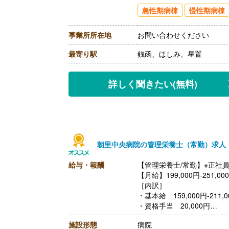
【通勤手当】あり（上限20,9
急性期病棟
慢性期病棟
【昇給】なし
【退職金】あり※勤続3年以
事業所所在地
お問い合わせください
最寄り駅
銭函、ほしみ、星置
詳しく聞きたい
(無料)
朝里中央病院の管理栄養士（常勤）求人
給与・報酬
【管理栄養士/常勤】※正社
【月給】199,000円-251,00
［内訳］
・基本給 159,000円-211,0
・資格手当 20,000円
・調整手当 10,000円
施設形態
病院
・住宅手当 10,000円