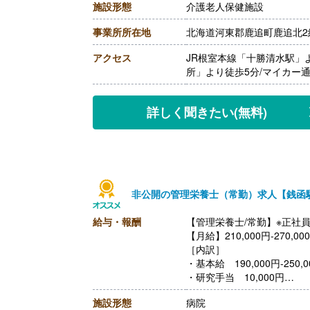
施設形態
介護老人保健施設
［その他手当］
・住宅手当 0円-30,000円
事業所所在地
北海道河東郡鹿追町鹿追北2線
・寒冷地手当 60,000円/
【賞与】年2回（計4.30ヶ
アクセス
JR根室本線「十勝清水駅」
【通勤手当】あり（上限11,
所」より徒歩5分/マイカー
【昇給】あり（1月あたり0円-
【退職金】あり※勤続1年以
詳しく聞きたい
(無料)
非公開の管理栄養士（常勤）求人【銭函
給与・報酬
【管理栄養士/常勤】※正社
【月給】210,000円-270,00
［内訳］
・基本給 190,000円-250,0
・研究手当 10,000円
・ベースアップ手当 10,00
施設形態
病院
【賞与】年2回（計4.30ヶ