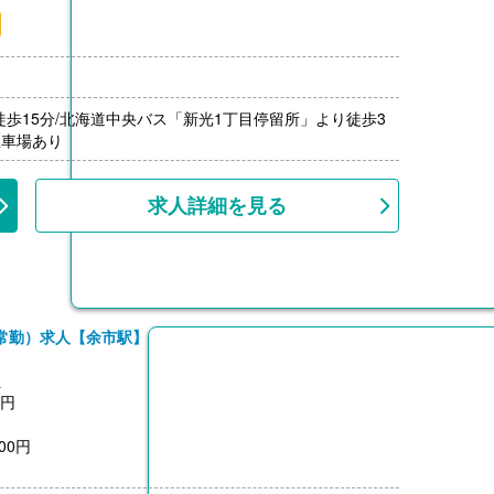
月分）※前年度実績
00円/月）
000円）※前年度実績
上
徒歩15分/北海道中央バス「新光1丁目停留所」より徒歩3
駐車場あり
求人詳細を見る
常勤）求人【余市駅】
員
0円
00円