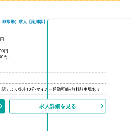
、非常勤）求人【滝川駅】
0円
00円
00円
）※前年度実績
限15,000円/月）（公共交通機関の場合 上限26,000円/
00％-）※前年度実績
川駅」より徒歩10分/マイカー通勤可能※無料駐車場あり
---
求人詳細を見る
を利用の場合、利用料を補助