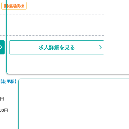
00円/月）※片道2km以上
回復期病棟
上
求人詳細を見る
【朝里駅】
員
0円
00円