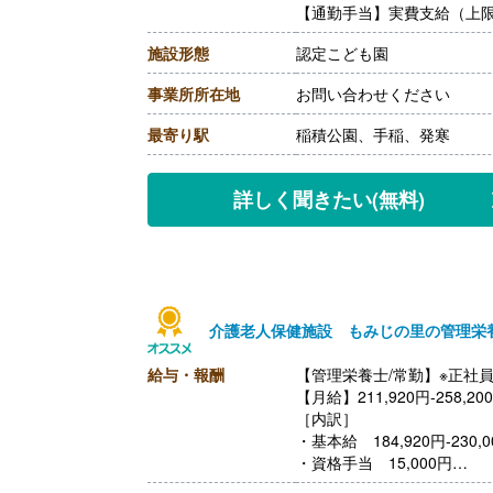
【通勤手当】実費支給（上限あ
施設形態
認定こども園
事業所所在地
お問い合わせください
最寄り駅
稲積公園、手稲、発寒
詳しく聞きたい
(無料)
介護老人保健施設 もみじの里の管理栄
給与・報酬
【管理栄養士/常勤】※正社
【月給】211,920円-258,20
［内訳］
・基本給 184,920円-230,0
・資格手当 15,000円
・処遇改善手当 12,000円-1