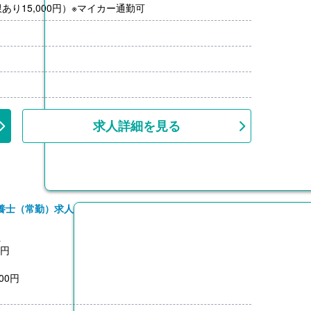
り15,000円）※マイカー通勤可
求人詳細を見る
養士（常勤）求人
員
0円
00円
3,200円