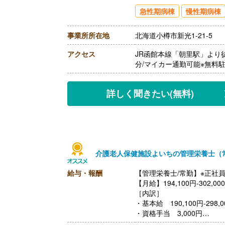
【賞与】年2回（計3.20ヶ
急性期病棟
慢性期病棟
【通勤手当】あり（上限30,0
【昇給】あり（1月あたり2,
事業所所在地
北海道小樽市新光1-21-5
【退職金】あり※勤続3年以
アクセス
JR函館本線「朝里駅」より
分/マイカー通勤可能※無料
詳しく聞きたい
(無料)
介護老人保健施設よいちの管理栄養士（
給与・報酬
【管理栄養士/常勤】※正社
【月給】194,100円-302,00
［内訳］
・基本給 190,100円-298,0
・資格手当 3,000円
・処遇改善手当 1,000円