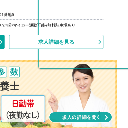
1番地5
月分）※前年度実績
00円/月）※20円/km×勤務日数
車で4分/マイカー通勤可能※無料駐車場あり
00円-3,000円）※前年度実績
上
求人詳細を見る