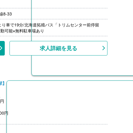
8-33
年（単身）
月分）※前年度実績
より車で19分/北海道拓殖バス「トリムセンター前停留
000円/月）※距離に応じて支給
通勤可能※無料駐車場あり
1,500円）※前年度実績
上、共済加入
求人詳細を見る
駅】
員
0円
00円
0円
月分）※前年度実績