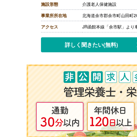
施設形態
介護老人保健施設
［その他手当］
・住宅手当 上限20,000円
事業所所在地
北海道余市郡余市町山田町20
【賞与】年2回（計1.75ヶ
【通勤手当】あり（上限20,0
アクセス
JR函館本線「余市駅」より
【昇給】あり（1月あたり1,0
【退職金】あり※勤続3年以
詳しく聞きたい
(無料)