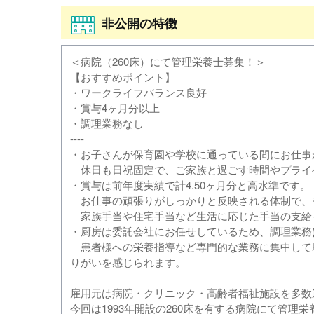
非公開の特徴
＜病院（260床）にて管理栄養士募集！＞
【おすすめポイント】
・ワークライフバランス良好
・賞与4ヶ月分以上
・調理業務なし
----
・お子さんが保育園や学校に通っている間にお仕事
休日も日祝固定で、ご家族と過ごす時間やプライ
・賞与は前年度実績で計4.50ヶ月分と高水準です。
お仕事の頑張りがしっかりと反映される体制で、
家族手当や住宅手当など生活に応じた手当の支給
・厨房は委託会社にお任せしているため、調理業務
患者様への栄養指導など専門的な業務に集中して
りがいを感じられます。
雇用元は病院・クリニック・高齢者福祉施設を多数
今回は1993年開設の260床を有する病院にて管理