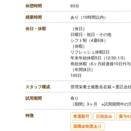
休憩時間
60分
残業時間
あり（10時間以内）
休日・休暇
［休日］
日曜日・祝日・その他
シフト制（4週6休）
［休暇］
リフレッシュ休暇2日
年末年始休暇5日（12/30-1/3）
有給休暇（6ヶ月経過後10日付
［年間休日］
100日
スタッフ構成
管理栄養士複数名在籍＋委託会
試用期間
有り
［期間］3ヶ月 ※試用期間中の
特徴
車通勤可
日祝休み
賞与4
退職金制度あり