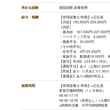
求める経験
病院経験;栄養指導
給与・報酬
【管理栄養士/常勤】※正社員
【月給】193,500円-253,500円
［内訳］
・基本給 167,500円-227,50
・ベースアップ手当 6,000円
・職務手当 20,000円
［その他手当］
・住宅手当 0円-25,000円
・家族手当 配偶者16,000円、他
【賞与】年3回（計4.50ヶ月分
【通勤手当】あり（上限31,600
【昇給】あり（1月あたり1.30
【退職金】あり※勤続3年以上
就業時間
【管理栄養士/常勤】※正社員
変形労働時間制（1ヶ月単位）
08:45-17:15
08:45-12:30（休憩なし）※土曜
※時間外労働 月平均8時間程度