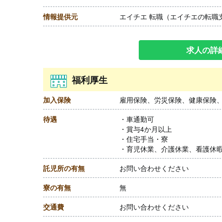
情報提供元
エイチエ 転職（エイチエの転職
求人の詳
福利厚生
加入保険
雇用保険、労災保険、健康保険
待遇
・車通勤可
・賞与4か月以上
・住宅手当・寮
・育児休業、介護休業、看護休
託児所の有無
お問い合わせください
寮の有無
無
交通費
お問い合わせください