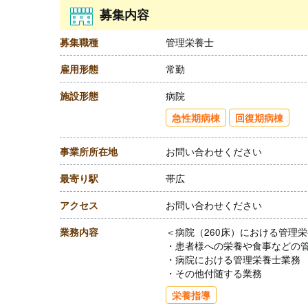
募集内容
募集職種
管理栄養士
雇用形態
常勤
施設形態
病院
急性期病棟
回復期病棟
事業所所在地
お問い合わせください
最寄り駅
帯広
アクセス
お問い合わせください
業務内容
＜病院（260床）における管理
・患者様への栄養や食事などの
・病院における管理栄養士業務
・その他付随する業務
栄養指導