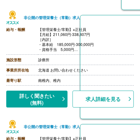
非公開の管理栄養士（常勤）求人
給与・報酬
【管理栄養士/常勤】※正社員
【月給】211,060円-338,807円
［内訳］
・基本給 185,000円-300,000円
・資格手当 5,000円
・固定残業代 21,060円-33,807円
［その他手当］
施設形態
診療所
・住宅手当 20,000円（親の住宅より通勤の場合は対象
外）
事業所所在地
北海道 お問い合わせください
【賞与】年2回（計3.00ヶ月分）※前年度実績
【通勤手当】あり（上限25,000円/月）
最寄り駅
南稚内、稚内
【昇給】あり（1月あたり3,000円）※前年度実績
【退職金】あり※勤続3年以上
詳しく聞きたい
求人詳細を見る
(無料)
非公開の管理栄養士（常勤）求人
給与・報酬
【管理栄養士/常勤】※正社員