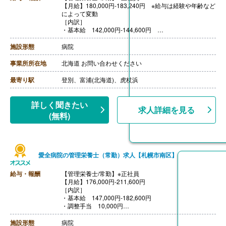
【月給】180,000円-183,240円 ※給与は経験や年齢など
によって変動
［内訳］
・基本給 142,000円-144,600円
・職能手当 23,000円-23,640円
・資格手当 15,000円
施設形態
病院
［その他手当］
・住宅手当 上限20,000円
事業所所在地
北海道 お問い合わせください
・家族手当 配偶者16,000円 子4,500円（第3子以降は
1,000円）
最寄り駅
登別、富浦(北海道)、虎杖浜
・寒冷地手当 45,000円-130,000円/年 ※病院規定によ
る
【賞与】年2回（計4.40ヶ月分）※前年度実績
詳しく聞きたい
求人詳細を見る
【通勤手当】あり（上限20,000円/月）
(無料)
【昇給】あり（年1回）
【退職金】あり※勤続3年以上
愛全病院の管理栄養士（常勤）求人【札幌市南区】
給与・報酬
【管理栄養士/常勤】※正社員
【月給】176,000円‐211,600円
［内訳］
・基本給 147,000円‐182,600円
・調整手当 10,000円
・職務手当 8,000円
・住宅手当 5,000円
施設形態
病院