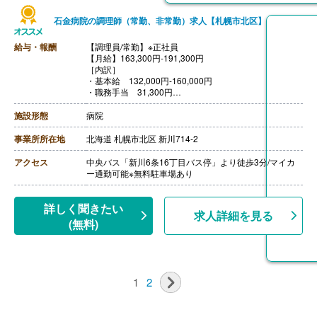
石金病院の調理師（常勤、非常勤）求人【札幌市北区】
給与・報酬
【調理員/常勤】※正社員
【月給】163,300円-191,300円
［内訳］
・基本給 132,000円-160,000円
・職務手当 31,300円
［その他手当］
・早出手当 1,000円/回
施設形態
病院
【賞与】年2回（計2.60ヶ月分）※前年度実績
【通勤手当】あり（上限20,000円/月）
事業所所在地
北海道 札幌市北区 新川714-2
【昇給】あり（1月あたり1,000円-10,000円）※前年度実
績
アクセス
中央バス「新川6条16丁目バス停」より徒歩3分/マイカ
【退職金】あり※勤続2年以上、共済加入
ー通勤可能※無料駐車場あり
【調理員/非常勤】
【時給】1,100円-1,500円
【賞与】なし
詳しく聞きたい
求人詳細を見る
【通勤手当】あり（上限20,000円/月）
(無料)
【昇給】あり
【退職金】なし
1
2