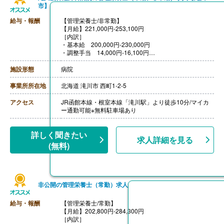
市】
給与・報酬
【管理栄養士/非常勤】
【月給】221,000円-253,100円
［内訳］
・基本給 200,000円-230,000円
・調整手当 14,000円-16,100円
・技術手当 7,000円-
【賞与】年2回（計4ヶ月分）※前年度実績
施設形態
病院
【通勤手当】あり（車の場合 上限15,000円/月）（公共
交通機関の場合 上限26,000円/月）
事業所所在地
北海道 滝川市 西町1-2-5
【昇給】あり（1月あたり1.00％-）※前年度実績
【退職金】あり ※勤続3年以上---
アクセス
JR函館本線・根室本線「滝川駅」より徒歩10分/マイカ
【管理栄養士/非常勤】
ー通勤可能※無料駐車場あり
【時給】1,500円
［その他手当］
・技術手当 7,000円
詳しく聞きたい
求人詳細を見る
・保育手当※院外保育施設を利用の場合、利用料を補助
(無料)
【賞与】なし
【通勤手当】あり（車の場合上限15,000円/月、公共交通
機関の場合上限26,000円/月）
【昇給】なし
【退職金】なし
非公開の管理栄養士（常勤）求人
給与・報酬
【管理栄養士/常勤】
【月給】202,800円-284,300円
［内訳］