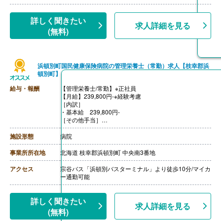
【調理員/非常勤】
【時給】1,100円-1,500円
【賞与】なし
詳しく聞きたい
求人詳細を見る
【通勤手当】あり（上限20,000円/月）
(無料)
【昇給】あり
【退職金】なし
浜頓別町国民健康保険病院の管理栄養士（常勤）求人【枝幸郡浜
頓別町】
給与・報酬
【管理栄養士/常勤】※正社員
【月給】239,800円-※経験考慮
［内訳］
・基本給 239,800円-
［その他手当］
・住宅手当
【賞与】年2回（計4.65ヶ月分）※前年度実績
施設形態
病院
【通勤手当】あり（上限なし、実費支給）
【昇給】年1回（1月1日）※前年度実績
事業所所在地
北海道 枝幸郡浜頓別町 中央南3番地
【退職金】あり※勤続1年以上
アクセス
宗谷バス「浜頓別バスターミナル」より徒歩10分/マイカ
ー通勤可能
詳しく聞きたい
求人詳細を見る
(無料)