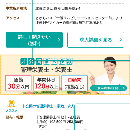
【賞与】年3回（計4.50ヶ月分）※前年度実績
【通勤手当】あり（上限31,600円/月）
事業所所在地
北海道 帯広市 稲田町基線2-1
【昇給】あり（1月あたり1.30％）※前年度実績
【退職金】あり※勤続3年以上
アクセス
とかちバス「十勝リハビリテーションセンター前」より
徒歩1分/マイカー通勤可能※無料駐車場あり
詳しく聞きたい
求人詳細を見る
(無料)
非公開の管理栄養士（常勤）求人
給与・報酬
【管理栄養士/常勤】※正社員
【月給】193,500円-253,500円
［内訳］