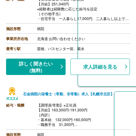
【月給】251,040円
※経験者は経験数に応じた給与を設定
［その他手当］
・住宅手当 一人暮らし17,000円、二人暮らし以上で本
人名義の場合18,500円
・扶養手当
施設形態
病院
【賞与】あり（計4.30ヶ月分）※前年度実績、初年度減
額あり
事業所所在地
北海道 お問い合わせください
【通勤手当】あり（公共交通機関：定期乗車券相当額
（月額）実費支給（2km以上）、自動車通勤許可者：本
最寄り駅
苗穂、バスセンター前、菊水
会自動車通勤管理基準により支給）
【退職金】あり
詳しく聞きたい
求人詳細を見る
(無料)
石金病院の栄養士（常勤、非常勤）求人【札幌市北区】
給与・報酬
【調理員/常勤】※正社員
【月給】163,300円-191,300円
［内訳］
・基本給 132,000円-160,000円
・職務手当 31,300円
［その他手当］
・早出手当 1,000円/回
施設形態
病院