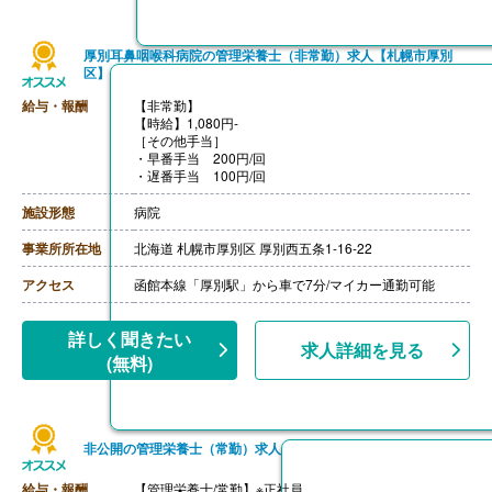
厚別耳鼻咽喉科病院の管理栄養士（非常勤）求人【札幌市厚別
区】
給与・報酬
【非常勤】
【時給】1,080円-
［その他手当］
・早番手当 200円/回
・遅番手当 100円/回
施設形態
病院
事業所所在地
北海道 札幌市厚別区 厚別西五条1-16-22
アクセス
函館本線「厚別駅」から車で7分/マイカー通勤可能
詳しく聞きたい
求人詳細を見る
(無料)
非公開の管理栄養士（常勤）求人
給与・報酬
【管理栄養士/常勤】※正社員