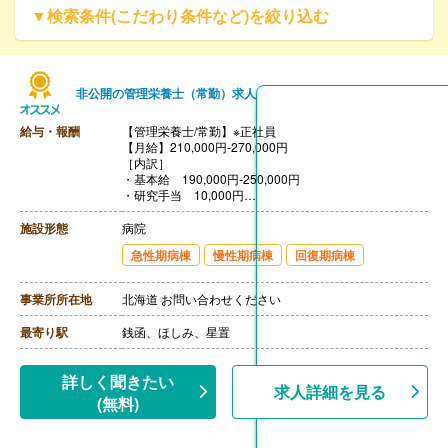
▼検索条件(こだわり条件など)を絞り込む
非公開の管理栄養士（常勤）求人
給与・報酬
【管理栄養士/常勤】※正社員
【月給】210,000円-270,000円
［内訳］
・基本給 190,000円-250,000円
・研究手当 10,000円
・ベースアップ手当 10,000円
【賞与】年2回（計4.30ヶ月分）※前年度実績
施設形態
病院
【通勤手当】あり（上限20,900円/月）※片道2km以上
急性期病棟
慢性期病棟
回復期病棟
【昇給】なし
【退職金】あり※勤続3年以上
事業所所在地
北海道 お問い合わせください
最寄り駅
銭函、ほしみ、星置
詳しく聞きたい
求人詳細を見る
(無料)