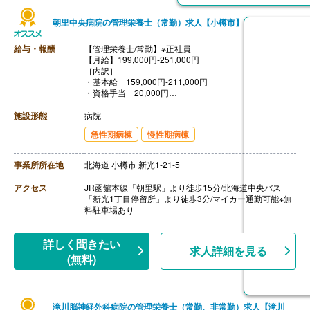
朝里中央病院の管理栄養士（常勤）求人【小樽市】
給与・報酬
【管理栄養士/常勤】※正社員
【月給】199,000円-251,000円
［内訳］
・基本給 159,000円-211,000円
・資格手当 20,000円
・調整手当 10,000円
・住宅手当 10,000円
施設形態
病院
【賞与】年2回（計3.20ヶ月分）※前年度実績
急性期病棟
慢性期病棟
【通勤手当】あり（上限30,000円/月）
【昇給】あり（1月あたり2,000円）※前年度実績
【退職金】あり※勤続3年以上
事業所所在地
北海道 小樽市 新光1-21-5
アクセス
JR函館本線「朝里駅」より徒歩15分/北海道中央バス
「新光1丁目停留所」より徒歩3分/マイカー通勤可能※無
料駐車場あり
詳しく聞きたい
求人詳細を見る
(無料)
滝川脳神経外科病院の管理栄養士（常勤、非常勤）求人【滝川