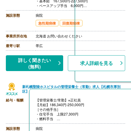
・基本給 167,500円-227,500円
・ベースアップ手当 6,000円
・職務手当 20,000円
［その他手当］
施設形態
病院
・住宅手当 0円-25,000円
急性期病棟
回復期病棟
・家族手当 配偶者16,000円、他扶養親族5,500円/人
【賞与】年3回（計4.50ヶ月分）※前年度実績
【通勤手当】あり（上限31,600円/月）
事業所所在地
北海道 お問い合わせください
【昇給】あり（1月あたり1.30％）※前年度実績
【退職金】あり※勤続3年以上
最寄り駅
帯広
詳しく聞きたい
求人詳細を見る
(無料)
新札幌聖陵ホスピタルの管理栄養士（常勤）求人【札幌市厚別
区】
給与・報酬
【管理栄養士/常勤】※正社員
【月給】186,340円-250,000円
［その他手当］
・住宅手当 上限27,300円
・燃料手当
【賞与】年2回（計3.80ヶ月分）※前年度実績
【通勤手当】あり（上限25,000円/月）
施設形態
病院