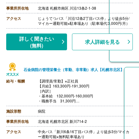
・ベア手当 16,700円
［その他手当］
事業所所在地
北海道 札幌市南区 川沿13条2-1-38
・時間外手当 ※別途規定により支給
・燃料手当 ※別途規定により支給
アクセス
じょうてつバス「川沿12条2丁目バス停」より徒歩5分/
・家族手当
マイカー通勤可能※駐車場あり（駐車場代:3,000円/月）
・役職手当（該当者のみ）
【賞与】年2回（計4.70ヶ月分）※前年度実績
【通勤手当】あり（上限16,000円/月）
詳しく聞きたい
求人詳細を見る
【昇給】あり（1月あたり0円‐4,000円）※前年度実績
(無料)
【退職金】なし
石金病院の管理栄養士（常勤、非常勤）求人【札幌市北区】
給与・報酬
【調理員/常勤】※正社員
【月給】163,300円-191,300円
［内訳］
・基本給 132,000円-160,000円
・職務手当 31,300円
［その他手当］
・早出手当 1,000円/回
施設形態
病院
【賞与】年2回（計2.60ヶ月分）※前年度実績
【通勤手当】あり（上限20,000円/月）
事業所所在地
北海道 札幌市北区 新川714-2
【昇給】あり（1月あたり1,000円-10,000円）※前年度実
績
アクセス
中央バス「新川6条16丁目バス停」より徒歩3分/マイカ
【退職金】あり※勤続2年以上、共済加入
ー通勤可能※無料駐車場あり