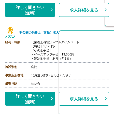
詳しく聞きたい
求人詳細を見る
(無料)
非公開の栄養士（常勤）求人
給与・報酬
【栄養士/常勤】※フルタイムパート
【時給】1,075円-
［その他手当］
・ベースアップ手当 13,000円
・寒冷地手当 あり（年2回）
【賞与】年2回※前年度実績
【通勤手当】あり（実費）
施設形態
病院
【昇給】あり※経歴加算あり
【退職金】不明
事業所所在地
北海道 お問い合わせください
最寄り駅
柏林台
詳しく聞きたい
求人詳細を見る
(無料)