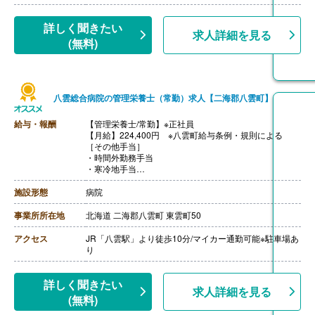
【昇給】あり（年1回）
【退職金】あり ※勤続3年以上
詳しく聞きたい
求人詳細を見る
(無料)
八雲総合病院の管理栄養士（常勤）求人【二海郡八雲町】
給与・報酬
【管理栄養士/常勤】※正社員
【月給】224,400円 ※八雲町給与条例・規則による
［その他手当］
・時間外勤務手当
・寒冷地手当
・住宅手当
【賞与】年2回（計4.60ヶ月分）※前年度実績、初年度は
施設形態
病院
減額あり
【通勤手当】あり（上限42,000円/月）※片道2km以上の
事業所所在地
北海道 二海郡八雲町 東雲町50
方
【昇給】あり（1月あたり1.00％-1.03％）※前年度実績
アクセス
JR「八雲駅」より徒歩10分/マイカー通勤可能※駐車場あ
【退職金】あり※勤続1年以上
り
詳しく聞きたい
求人詳細を見る
(無料)