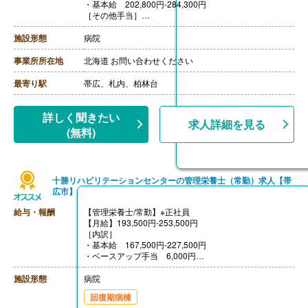
・基本給 202,800円-284,300円
［その他手当］
・住居手当 上限29,000円
・扶養手当 配偶者:6,500円、子:10,000円/人
施設形態
病院
・寒冷地手当 世帯主:26,380円、世帯主（単身）:14,58
0円、その他:10,340円 ※11月-3月毎月支給
事業所所在地
北海道 お問い合わせください
【賞与】年2回（計3.30ヶ月分）※前年度実績
【通勤手当】あり（上限40,100円/月）
最寄り駅
帯広、札内、柏林台
【昇給】あり（1月あたり5,900円-8,100円）※前年度実
績
【退職金】あり※勤続1年以上
詳しく聞きたい
求人詳細を見る
(無料)
十勝リハビリテーションセンターの管理栄養士（常勤）求人【帯
広市】
給与・報酬
【管理栄養士/常勤】※正社員
【月給】193,500円-253,500円
［内訳］
・基本給 167,500円-227,500円
・ベースアップ手当 6,000円
・職務手当 20,000円
［その他手当］
施設形態
病院
・住宅手当 0円-25,000円
回復期病棟
・家族手当 配偶者16,000円、他扶養親族5,500円/人