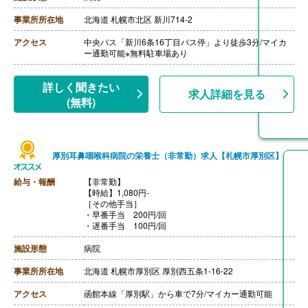
【賞与】年2回（計2.60ヶ月分）※前年度実績
【通勤手当】あり（上限20,000円/月）
事業所所在地
北海道 札幌市北区 新川714-2
【昇給】あり（1月あたり1,000円-10,000円）※前年度実
績
アクセス
中央バス「新川6条16丁目バス停」より徒歩3分/マイカ
【退職金】あり※勤続2年以上、共済加入
ー通勤可能※無料駐車場あり
【調理員/非常勤】
【時給】1,100円-1,500円
【賞与】なし
詳しく聞きたい
求人詳細を見る
【通勤手当】あり（上限20,000円/月）
(無料)
【昇給】あり
【退職金】なし
厚別耳鼻咽喉科病院の栄養士（非常勤）求人【札幌市厚別区】
給与・報酬
【非常勤】
【時給】1,080円-
［その他手当］
・早番手当 200円/回
・遅番手当 100円/回
施設形態
病院
事業所所在地
北海道 札幌市厚別区 厚別西五条1-16-22
アクセス
函館本線「厚別駅」から車で7分/マイカー通勤可能